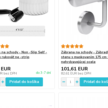
 na schody - Non -Slip Self -
Zábrana na schody - Zábrad
 rukoväť ne -strip
stenu s maskovaním 175 cm 
nehrdzavejúcej ocele
 EUR
101,61 EUR
do 3-7 dní
UR
bez DPH
82,61 EUR
bez DPH
Pridať do košíka
Pridať do koš