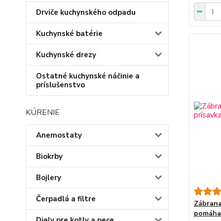
Drviče kuchynského odpadu
Kuchynské batérie
Kuchynské drezy
Ostatné kuchynské náčinie a
príslušenstvo
KÚRENIE
Anemostaty
Biokrby
Bojlery
Čerpadlá a filtre
Zábrana
pomáha 
Diely pre kotly a pece