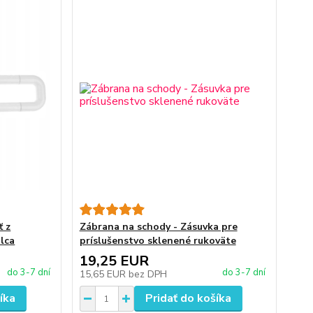
ť z
Zábrana na schody - Zásuvka pre
alca
príslušenstvo sklenené rukoväte
19,25 EUR
do 3-7 dní
do 3-7 dní
15,65 EUR
bez DPH
íka
Pridať do košíka