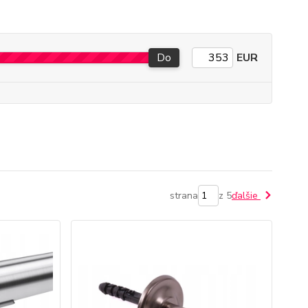
Do
EUR
strana
z 5
ďalšie