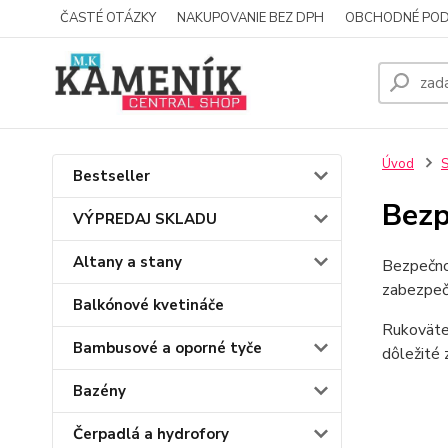
ČASTÉ OTÁZKY
NAKUPOVANIE BEZ DPH
OBCHODNÉ POD
Úvod
S
Bestseller
Bezp
VÝPREDAJ SKLADU
Altany a stany
Bezpečnos
zabezpeči
Balkónové kvetináče
Rukoväte 
Bambusové a oporné tyče
dôležité 
Bazény
Čerpadlá a hydrofory