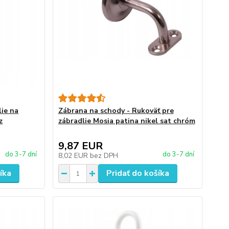
lie na
Zábrana na schody - Rukoväť pre
z
zábradlie Mosia patina nikel sat chróm
9,87 EUR
do 3-7 dní
do 3-7 dní
8,02 EUR
bez DPH
íka
Pridať do košíka