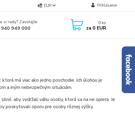
Prihlásenie
EUR
e si rady? Zavolajte.
0
ks
za
0 EUR
 940 949 000
ktorá má viac ako jedno poschodie. Ich úlohou je
ádom a iným nebezpečným situáciám.
lné, aby vydržali váhu osoby, ktorá sa na ne opiera. Je
by poskytovali oporu pre osoby rôznej výšky.