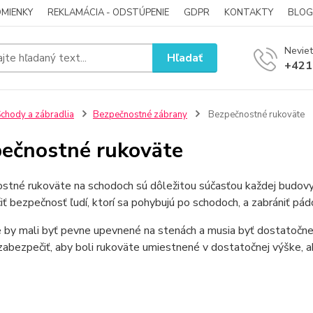
MIENKY
REKLAMÁCIA - ODSTÚPENIE
GDPR
KONTAKTY
BLOG
Neviet
Hľadať
+421
chody a zábradlia
Bezpečnostné zábrany
Bezpečnostné rukoväte
ečnostné rukoväte
tné rukoväte na schodoch sú dôležitou súčasťou každej budovy, 
ť bezpečnosť ľudí, ktorí sa pohybujú po schodoch, a zabrániť p
by mali byť pevne upevnené na stenách a musia byť dostatočne si
zabezpečiť, aby boli rukoväte umiestnené v dostatočnej výške, a