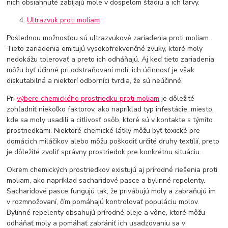
nich obsiahnuté zabíjajú mole v dospelom štádiu a ich larvy.
Ultrazvuk proti moliam
Poslednou možnosťou sú ultrazvukové zariadenia proti moliam.
Tieto zariadenia emitujú vysokofrekvenčné zvuky, ktoré moly
nedokážu tolerovať a preto ich odháňajú. Aj keď tieto zariadenia
môžu byť účinné pri odstraňovaní molí, ich účinnosť je však
diskutabilná a niektorí odborníci tvrdia, že sú neúčinné.
Pri
výbere chemického prostriedku proti moliam
je dôležité
zohľadniť niekoľko faktorov, ako napríklad typ infestácie, miesto,
kde sa moly usadili a citlivosť osôb, ktoré sú v kontakte s týmito
prostriedkami. Niektoré chemické látky môžu byť toxické pre
domácich miláčikov alebo môžu poškodiť určité druhy textílií, preto
je dôležité zvoliť správny prostriedok pre konkrétnu situáciu.
Okrem chemických prostriedkov existujú aj prírodné riešenia proti
moliam, ako napríklad sacharidové pasce a bylinné repelenty.
Sacharidové pasce fungujú tak, že privábujú moly a zabraňujú im
v rozmnožovaní, čím pomáhajú kontrolovať populáciu molov.
Bylinné repelenty obsahujú prírodné oleje a vône, ktoré môžu
odháňať moly a pomáhať zabrániť ich usadzovaniu sa v