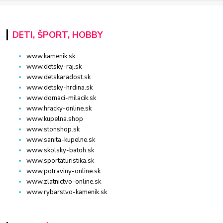
DETI, ŠPORT, HOBBY
www.kamenik.sk
www.detsky-raj.sk
www.detskaradost.sk
www.detsky-hrdina.sk
www.domaci-milacik.sk
www.hracky-online.sk
www.kupelna.shop
www.stonshop.sk
www.sanita-kupelne.sk
www.skolsky-batoh.sk
www.sportaturistika.sk
www.potraviny-online.sk
www.zlatnictvo-online.sk
www.rybarstvo-kamenik.sk