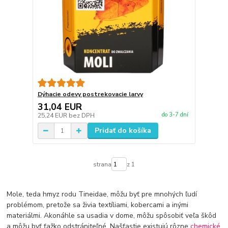
Dýhacie odevy postrekovacie larvy
31,04 EUR
do 3-7 dní
25,24 EUR
bez DPH
Pridať do košíka
strana
z 1
Mole, teda hmyz rodu Tineidae, môžu byť pre mnohých ľudí
problémom, pretože sa živia textíliami, kobercami a inými
materiálmi. Akonáhle sa usadia v dome, môžu spôsobiť veľa škôd
a môžu byť ťažko odstrániteľné. Našťastie existujú rôzne
chemické