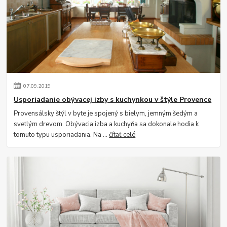
07
.
09
.
2019
Usporiadanie obývacej izby s kuchynkou v štýle Provence
Provensálsky štýl v byte je spojený s bielym, jemným šedým a
svetlým drevom. Obývacia izba a kuchyňa sa dokonale hodia k
tomuto typu usporiadania. Na ...
čítať celé