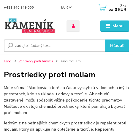
0
ks
EUR
+421 940 949 000
za
0 EUR
Menu
Hľadať
Úvod
Prípravky proti hmyzu
Proti moliam
Prostriedky proti moliam
Mole sú malí škodcovia, ktoré sa často vyskytujú v domoch a iných
priestoroch, kde sa ukladajú odevy a textílie. Ak nebudú
zastavené, môžu spôsobiť vážne poškodenie týchto predmetov.
Našťastie existujú chemické prostriedky, ktoré pomáhajú bojovať
proti moliam.
Jedným z najbežnejších chemických prostriedkov je repelent proti
moliam, ktorý sa aplikuje na oblečenie a textílie. Repelenty