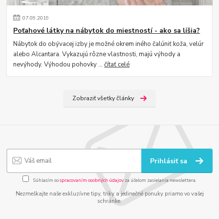
07
.
09
.
2019
Poťahové látky na nábytok do miestností - ako sa líšia?
Nábytok do obývacej izby je možné okrem iného čalúniť koža, velúr
alebo Alcantara. Vykazujú rôzne vlastnosti, majú výhody a
nevýhody. Výhodou pohovky ...
čítať celé
Zobraziť všetky články
Prihlásiť sa
Súhlasím so
spracovaním osobných údajov
za účelom zasielania newslettera.
Nezmeškajte naše exkluzívne tipy, triky a jedinečné ponuky priamo vo vašej
schránke.