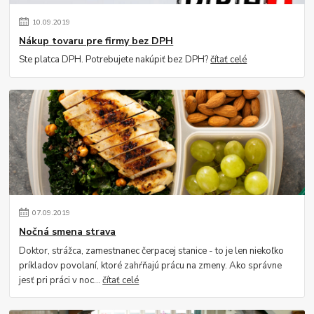
10
.
09
.
2019
Nákup tovaru pre firmy bez DPH
Ste platca DPH. Potrebujete nakúpiť bez DPH?
čítať celé
07
.
09
.
2019
Nočná smena strava
Doktor, strážca, zamestnanec čerpacej stanice - to je len niekoľko
príkladov povolaní, ktoré zahŕňajú prácu na zmeny. Ako správne
jesť pri práci v noc...
čítať celé