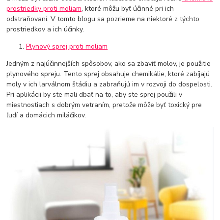
prostriedky proti moliam
, ktoré môžu byť účinné pri ich
odstraňovaní. V tomto blogu sa pozrieme na niektoré z týchto
prostriedkov a ich účinky.
Plynový sprej proti moliam
Jedným z najúčinnejších spôsobov, ako sa zbaviť molov, je použitie
plynového spreju. Tento sprej obsahuje chemikálie, ktoré zabíjajú
moly v ich larválnom štádiu a zabraňujú im v rozvoji do dospelosti.
Pri aplikácii by ste mali dbať na to, aby ste sprej použili v
miestnostiach s dobrým vetraním, pretože môže byť toxický pre
ľudí a domácich miláčikov.