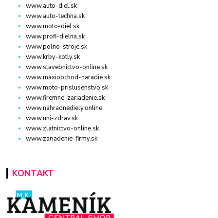
www.auto-diel.sk
www.auto-techna.sk
www.moto-diel.sk
www.profi-dielna.sk
www.polno-stroje.sk
www.krby-kotly.sk
www.stavebnictvo-online.sk
www.maxiobchod-naradie.sk
www.moto-prislusenstvo.sk
www.firemne-zariadenie.sk
www.nahradnediely.online
www.uni-zdrav.sk
www.zlatnictvo-online.sk
www.zariadenie-firmy.sk
KONTAKT