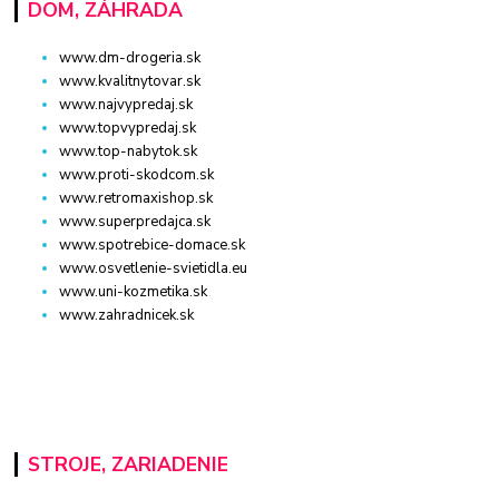
DOM, ZÁHRADA
www.dm-drogeria.sk
www.kvalitnytovar.sk
www.najvypredaj.sk
www.topvypredaj.sk
www.top-nabytok.sk
www.proti-skodcom.sk
www.retromaxishop.sk
www.superpredajca.sk
www.spotrebice-domace.sk
www.osvetlenie-svietidla.eu
www.uni-kozmetika.sk
www.zahradnicek.sk
STROJE, ZARIADENIE