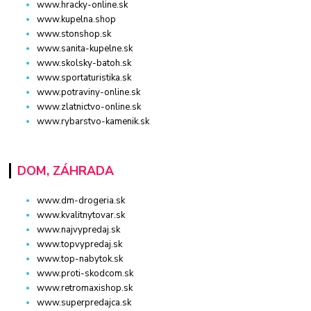
www.hracky-online.sk
www.kupelna.shop
www.stonshop.sk
www.sanita-kupelne.sk
www.skolsky-batoh.sk
www.sportaturistika.sk
www.potraviny-online.sk
www.zlatnictvo-online.sk
www.rybarstvo-kamenik.sk
DOM, ZÁHRADA
www.dm-drogeria.sk
www.kvalitnytovar.sk
www.najvypredaj.sk
www.topvypredaj.sk
www.top-nabytok.sk
www.proti-skodcom.sk
www.retromaxishop.sk
www.superpredajca.sk