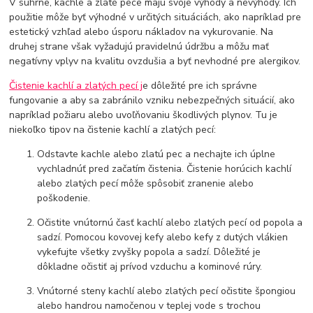
V súhrne, kachle a zlaté pece majú svoje výhody a nevýhody. Ich
použitie môže byť výhodné v určitých situáciách, ako napríklad pre
estetický vzhľad alebo úsporu nákladov na vykurovanie. Na
druhej strane však vyžadujú pravidelnú údržbu a môžu mať
negatívny vplyv na kvalitu ovzdušia a byť nevhodné pre alergikov.
Čistenie kachlí a zlatých pecí j
e dôležité pre ich správne
fungovanie a aby sa zabránilo vzniku nebezpečných situácií, ako
napríklad požiaru alebo uvoľňovaniu škodlivých plynov. Tu je
niekoľko tipov na čistenie kachlí a zlatých pecí:
Odstavte kachle alebo zlatú pec a nechajte ich úplne
vychladnúť pred začatím čistenia. Čistenie horúcich kachlí
alebo zlatých pecí môže spôsobiť zranenie alebo
poškodenie.
Očistite vnútornú časť kachlí alebo zlatých pecí od popola a
sadzí. Pomocou kovovej kefy alebo kefy z dutých vlákien
vykefujte všetky zvyšky popola a sadzí. Dôležité je
dôkladne očistiť aj prívod vzduchu a kominové rúry.
Vnútorné steny kachlí alebo zlatých pecí očistite špongiou
alebo handrou namočenou v teplej vode s trochou