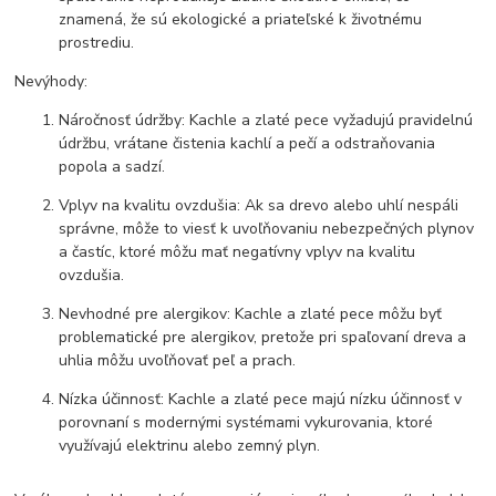
znamená, že sú ekologické a priateľské k životnému
prostrediu.
Nevýhody:
Náročnosť údržby: Kachle a zlaté pece vyžadujú pravidelnú
údržbu, vrátane čistenia kachlí a pečí a odstraňovania
popola a sadzí.
Vplyv na kvalitu ovzdušia: Ak sa drevo alebo uhlí nespáli
správne, môže to viesť k uvoľňovaniu nebezpečných plynov
a častíc, ktoré môžu mať negatívny vplyv na kvalitu
ovzdušia.
Nevhodné pre alergikov: Kachle a zlaté pece môžu byť
problematické pre alergikov, pretože pri spaľovaní dreva a
uhlia môžu uvoľňovať peľ a prach.
Nízka účinnosť: Kachle a zlaté pece majú nízku účinnosť v
porovnaní s modernými systémami vykurovania, ktoré
využívajú elektrinu alebo zemný plyn.