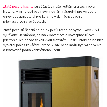
Zlaté pece a kachle
sú súčasťou našej kultúrnej a technickej
histórie. V minulosti boli nevyhnutnými nástrojmi pre výrobu a
ohrev potravín, ale aj pre kúrenie v domácnostiach a
priemyselných prevádzkach.
Zlaté pece sú špeciálne druhy pecí určené na výrobu kovov. Sú
využívané už stáročia, najmä v kováčstve a kovozpracujúcom
priemysle. Ich názov získali kvôli zlatistému lesku, ktorý sa na nich
vytváral počas kováčskej práce. Zlaté pece môžu byť rôzne veľké
a tvarované podľa konkrétneho účelu.