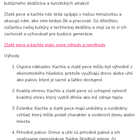
kultúrneho dedičstva a turistických atrakcií.
Zlaté pece a kachle nás teda spájajú s našou minulosťou a
ukazujú nám, ako sme kedysi žili a pracovali. Sú dôležitou
súčasťou našej kultúry a technickej dedičiny a stojí za to si ich
zachovať a uchovávať pre budúce generácie.
Zlaté pece a kachle majú svoje výhody a nevýhody
.
Výhody:
Úspora nákladov: Kachle a zlaté pece môžu byť výhodné z
ekonomického hľadiska, pretože využívajú drevo alebo uhlí
ako palivo, ktoré je lacné a ľahko dostupné.
Kvalita ohrevu: Kachle a zlaté pece sú schopné vytvoriť
kvalitný ohrev, ktorý vydrží dlhšie ako iné zdroje tepla.
Estetika: Kachle a zlaté pece majú unikátny a rustikálny
vzhľad, ktorý môže pridať charakter a osobnosť domu alebo
miesta.
Prírodné palivo: Drevo a uhlí sú prírodné palivá a ich
spaľovanie neprodukuje žiadne škodlivé emisie, čo