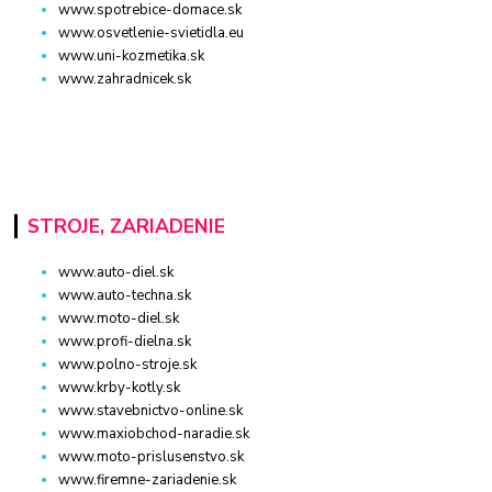
www.spotrebice-domace.sk
www.osvetlenie-svietidla.eu
www.uni-kozmetika.sk
www.zahradnicek.sk
STROJE, ZARIADENIE
www.auto-diel.sk
www.auto-techna.sk
www.moto-diel.sk
www.profi-dielna.sk
www.polno-stroje.sk
www.krby-kotly.sk
www.stavebnictvo-online.sk
www.maxiobchod-naradie.sk
www.moto-prislusenstvo.sk
www.firemne-zariadenie.sk