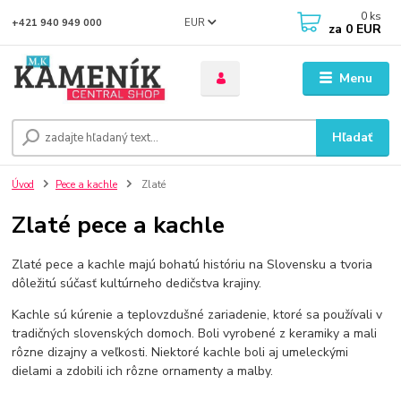
0
ks
EUR
+421 940 949 000
za
0 EUR
Menu
Hľadať
Úvod
Pece a kachle
Zlaté
Zlaté pece a kachle
Zlaté pece a kachle majú bohatú históriu na Slovensku a tvoria
dôležitú súčasť kultúrneho dedičstva krajiny.
Kachle sú kúrenie a teplovzdušné zariadenie, ktoré sa používali v
tradičných slovenských domoch. Boli vyrobené z keramiky a mali
rôzne dizajny a veľkosti. Niektoré kachle boli aj umeleckými
dielami a zdobili ich rôzne ornamenty a malby.