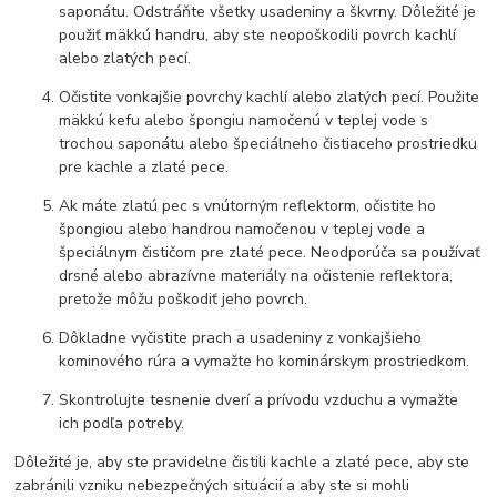
saponátu. Odstráňte všetky usadeniny a škvrny. Dôležité je
použiť mäkkú handru, aby ste neopoškodili povrch kachlí
alebo zlatých pecí.
Očistite vonkajšie povrchy kachlí alebo zlatých pecí. Použite
mäkkú kefu alebo špongiu namočenú v teplej vode s
trochou saponátu alebo špeciálneho čistiaceho prostriedku
pre kachle a zlaté pece.
Ak máte zlatú pec s vnútorným reflektorm, očistite ho
špongiou alebo handrou namočenou v teplej vode a
špeciálnym čističom pre zlaté pece. Neodporúča sa používať
drsné alebo abrazívne materiály na očistenie reflektora,
pretože môžu poškodiť jeho povrch.
Dôkladne vyčistite prach a usadeniny z vonkajšieho
kominového rúra a vymažte ho kominárskym prostriedkom.
Skontrolujte tesnenie dverí a prívodu vzduchu a vymažte
ich podľa potreby.
Dôležité je, aby ste pravidelne čistili kachle a zlaté pece, aby ste
zabránili vzniku nebezpečných situácií a aby ste si mohli