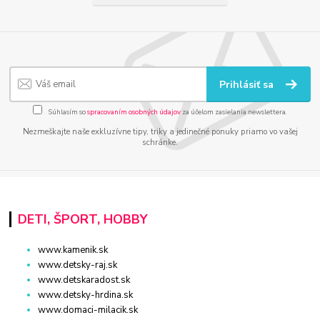
Prihlásiť sa
Súhlasím so
spracovaním osobných údajov
za účelom zasielania newslettera.
Nezmeškajte naše exkluzívne tipy, triky a jedinečné ponuky priamo vo vašej
schránke.
DETI, ŠPORT, HOBBY
www.kamenik.sk
www.detsky-raj.sk
www.detskaradost.sk
www.detsky-hrdina.sk
www.domaci-milacik.sk