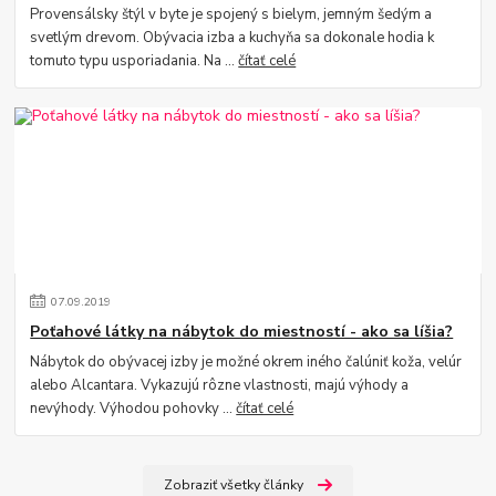
Provensálsky štýl v byte je spojený s bielym, jemným šedým a
svetlým drevom. Obývacia izba a kuchyňa sa dokonale hodia k
tomuto typu usporiadania. Na ...
čítať celé
07
.
09
.
2019
Poťahové látky na nábytok do miestností - ako sa líšia?
Nábytok do obývacej izby je možné okrem iného čalúniť koža, velúr
alebo Alcantara. Vykazujú rôzne vlastnosti, majú výhody a
nevýhody. Výhodou pohovky ...
čítať celé
Zobraziť všetky články