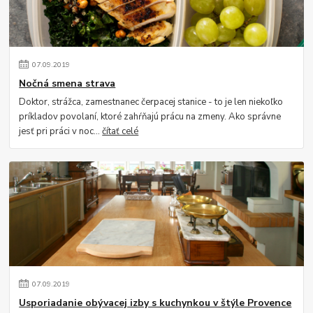
07
.
09
.
2019
Nočná smena strava
Doktor, strážca, zamestnanec čerpacej stanice - to je len niekoľko
príkladov povolaní, ktoré zahŕňajú prácu na zmeny. Ako správne
jesť pri práci v noc...
čítať celé
07
.
09
.
2019
Usporiadanie obývacej izby s kuchynkou v štýle Provence