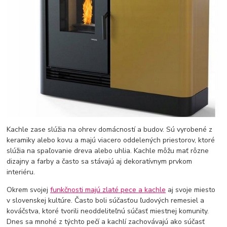
Kachle zase slúžia na ohrev domácností a budov. Sú vyrobené z
keramiky alebo kovu a majú viacero oddelených priestorov, ktoré
slúžia na spaľovanie dreva alebo uhlia. Kachle môžu mať rôzne
dizajny a farby a často sa stávajú aj dekoratívnym prvkom
interiéru.
Okrem svojej
funkčnosti majú zlaté pece a kachle
aj svoje miesto
v slovenskej kultúre. Často boli súčasťou ľudových remesiel a
kováčstva, ktoré tvorili neoddeliteľnú súčasť miestnej komunity.
Dnes sa mnohé z týchto pečí a kachlí zachovávajú ako súčasť