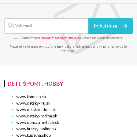
Prihlásiť sa
Súhlasím so
spracovaním osobných údajov
za účelom zasielania newslettera.
Nezmeškajte naše exkluzívne tipy, triky a jedinečné ponuky priamo vo vašej
schránke.
DETI, ŠPORT, HOBBY
www.kamenik.sk
www.detsky-raj.sk
www.detskaradost.sk
www.detsky-hrdina.sk
www.domaci-milacik.sk
www.hracky-online.sk
www.kupelna.shop