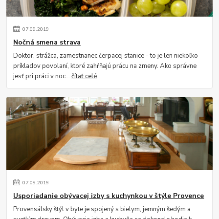
07
.
09
.
2019
Nočná smena strava
Doktor, strážca, zamestnanec čerpacej stanice - to je len niekoľko
príkladov povolaní, ktoré zahŕňajú prácu na zmeny. Ako správne
jesť pri práci v noc...
čítať celé
07
.
09
.
2019
Usporiadanie obývacej izby s kuchynkou v štýle Provence
Provensálsky štýl v byte je spojený s bielym, jemným šedým a