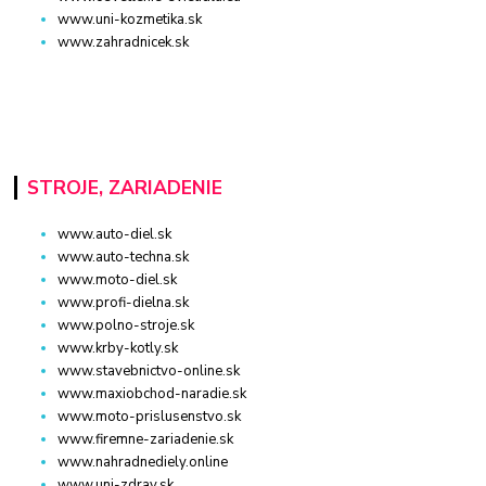
www.uni-kozmetika.sk
www.zahradnicek.sk
STROJE, ZARIADENIE
www.auto-diel.sk
www.auto-techna.sk
www.moto-diel.sk
www.profi-dielna.sk
www.polno-stroje.sk
www.krby-kotly.sk
www.stavebnictvo-online.sk
www.maxiobchod-naradie.sk
www.moto-prislusenstvo.sk
www.firemne-zariadenie.sk
www.nahradnediely.online
www.uni-zdrav.sk