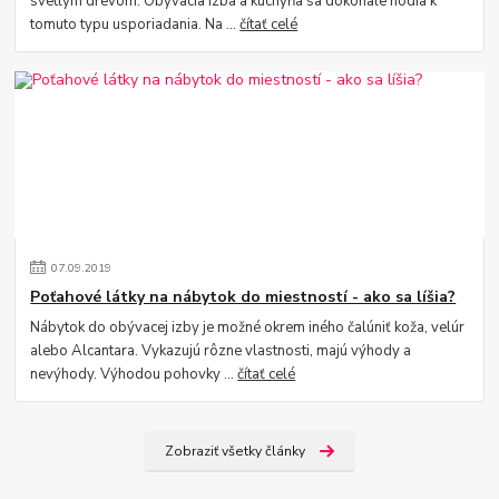
svetlým drevom. Obývacia izba a kuchyňa sa dokonale hodia k
tomuto typu usporiadania. Na ...
čítať celé
07
.
09
.
2019
Poťahové látky na nábytok do miestností - ako sa líšia?
Nábytok do obývacej izby je možné okrem iného čalúniť koža, velúr
alebo Alcantara. Vykazujú rôzne vlastnosti, majú výhody a
nevýhody. Výhodou pohovky ...
čítať celé
Zobraziť všetky články