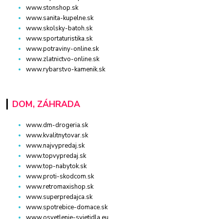
www.stonshop.sk
www.sanita-kupelne.sk
www.skolsky-batoh.sk
www.sportaturistika.sk
www.potraviny-online.sk
www.zlatnictvo-online.sk
www.rybarstvo-kamenik.sk
DOM, ZÁHRADA
www.dm-drogeria.sk
www.kvalitnytovar.sk
www.najvypredaj.sk
www.topvypredaj.sk
www.top-nabytok.sk
www.proti-skodcom.sk
www.retromaxishop.sk
www.superpredajca.sk
www.spotrebice-domace.sk
www.osvetlenie-svietidla.eu