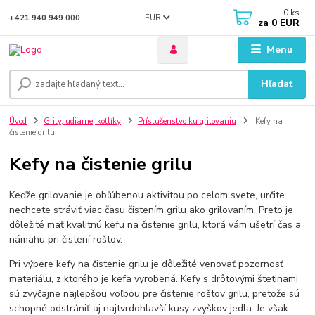
0
ks
EUR
+421 940 949 000
za
0 EUR
Menu
Hľadať
Úvod
Grily, udiarne, kotlíky
Príslušenstvo ku grilovaniu
Kefy na
čistenie grilu
Kefy na čistenie grilu
Keďže grilovanie je obľúbenou aktivitou po celom svete, určite
nechcete stráviť viac času čistením grilu ako grilovaním. Preto je
dôležité mať kvalitnú kefu na čistenie grilu, ktorá vám ušetrí čas a
námahu pri čistení roštov.
Pri výbere kefy na čistenie grilu je dôležité venovať pozornosť
materiálu, z ktorého je kefa vyrobená. Kefy s drôtovými štetinami
sú zvyčajne najlepšou voľbou pre čistenie roštov grilu, pretože sú
schopné odstrániť aj najtvrdohlavší kusy zvyškov jedla. Je však