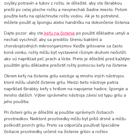
zvyšky potravín a tukov z roštu. Je dôležité, aby ste škrabkou
prešli po celej ploche roštu a nevynechali žiadne miesto. Potom
použite kefu na opláchnutie roštu vodou. Ak je to potrebné,
môžete použiť aj špongiu alebo handričku na dokončenie čistenia.
Dajte pozor, aby ste
kefu na čistenie
po použití dôkladne umyli a
nechali vyschnúť, aby sa predišlo šíreniu baktérií a
choroboplodných mikroorganizmov. Keďže grilovanie sa často
koná vonku, rošty môžu byť vystavené rôznym druhom nečistôt,
ako sú napríklad peľ, prach a lístie. Preto je dôležité pred každým
použitím grilu dôkladne prečistiť rošty pomocou kefy na čistenie.
Okrem kefy na čistenie grilu existuje aj mnoho iných nástrojov,
ktoré môžu uľahčiť čistenie grilu. Medzi tieto nástroje patria
napríklad škrabky, kefy s hrdlom na napojenie hadice, špongie a
mnoho ďalších. Výber správneho nástroja závisí od typu grilu a
jeho použitia.
Pri čistení grilu je dôležité aj použitie správnych čistiacich
prostriedkov. Niektoré prostriedky môžu byť príliš drsné a môžu
poškodiť povrch grilu. Preto sa odporúča používať špeciálne
čistiacie prostriedky určené na čistenie grilov a roštov.