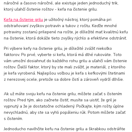
náročné a časovo náročné, ale existuje jeden jednoduchý trik,
ktorý uľahčí čistenie roštov - kefa na čistenie grilu.
Kefa na čistenie grilu
je užitočný nástroj, ktorý pomáha pri
odstraňovaní zvyškov potravín a tukov z roštu. Keďže mnohé
potraviny zostanú prilepené na rošte, je dôležité mať kvalitnú kefu
na čistenie, ktorá dokáže tieto zvyšky rýchlo a efektívne odstrániť.
Pri výbere kefy na čistenie grilu, je dôležité zvážiť niekoľko
faktorov. Po prvé, vyberte si kefu, ktorá má dlhé rukoväte. Toto
vám umožní dosiahnuť do každého rohu grilu a uľahčí vám čistenie
roštov. Ďalší faktor, ktorý by ste mali zvážiť, je materiál, z ktorého
je kefa vyrobená. Najlepšou voľbou je kefa s kefkovými štetinami
z nerezovej ocele, pretože sa dobre čistí a zároveň vydrží dlhšie.
Ak už máte svoju kefu na čistenie grilu, môžete začať s čistením
roštov. Pred tým, ako začnete čistiť, musíte sa uistiť, že gril je
vypnutý a že je dostatočne ochladený. Počkajte, kým rošty úplne
nevychladnú, aby ste sa vyhli popáleniu rúk. Potom môžete začať
s čistením.
Jednoducho navlhčite kefu na čistenie grilu a škrabkou odstráňte