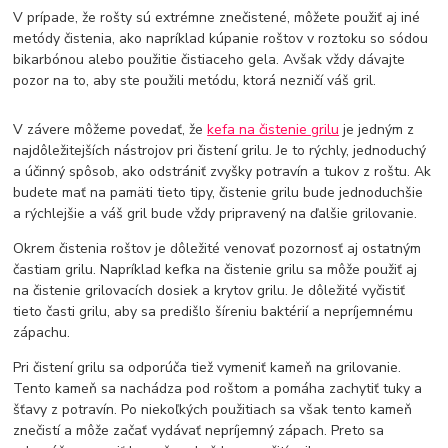
V prípade, že rošty sú extrémne znečistené, môžete použiť aj iné
metódy čistenia, ako napríklad kúpanie roštov v roztoku so sódou
bikarbónou alebo použitie čistiaceho gela. Avšak vždy dávajte
pozor na to, aby ste použili metódu, ktorá nezničí váš gril.
V závere môžeme povedať, že
kefa na čistenie grilu
je jedným z
najdôležitejších nástrojov pri čistení grilu. Je to rýchly, jednoduchý
a účinný spôsob, ako odstrániť zvyšky potravín a tukov z roštu. Ak
budete mať na pamäti tieto tipy, čistenie grilu bude jednoduchšie
a rýchlejšie a váš gril bude vždy pripravený na ďalšie grilovanie.
Okrem čistenia roštov je dôležité venovať pozornosť aj ostatným
častiam grilu. Napríklad kefka na čistenie grilu sa môže použiť aj
na čistenie grilovacích dosiek a krytov grilu. Je dôležité vyčistiť
tieto časti grilu, aby sa predišlo šíreniu baktérií a nepríjemnému
zápachu.
Pri čistení grilu sa odporúča tiež vymeniť kameň na grilovanie.
Tento kameň sa nachádza pod roštom a pomáha zachytiť tuky a
šťavy z potravín. Po niekoľkých použitiach sa však tento kameň
znečistí a môže začať vydávať nepríjemný zápach. Preto sa