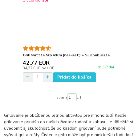
GrillMattte 50x40cm (6er-set) + Siliconbürste
42,77 EUR
do 3-7 dní
34,77 EUR
bez DPH
Pridať do košíka
strana
z 1
Grilovanie je obľúbenou letnou aktivitou pre mnoho ľudí. Keďže
grilovanie prináša do našich životov radosť a zábavu, je dôležité si
uvedomiť aj skutočnosť, že po každom grilovaní bude potrebné
vyčistiť gril a rošty. Čistenie grilu môže byť pre niektorých ľudí dosť