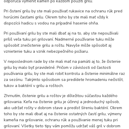
odporúča vymeniť kameň po každom použití grilu.
Pri čistení grilu by ste mali používať rukavice na ochranu rúk pred
horúcimi časťami grilu. Okrem toho by ste mali mať vždy k
dispozícii hadicu s vodou na prípadné hasenie ohňa.
Pri používaní grilu by ste mali dbať aj na to, aby ste nepoužívali
príliš veľa tuku pri grilovaní. Nadmerné používanie tuku môže
spôsobiť znečistenie grilu a roštu. Navyše môže spôsobiť aj
vznietenie tuku a vznik nebezpečného požiaru.
V neposlednom rade by ste mali mať na pamäti aj to, že čistenie
grilu by malo byť pravidelné. Pričom v závislosti od častosti
používania grilu, by ste mali robiť kontrolu a čistenie minimálne raz
za sezónu. Takýmto spôsobom sa predídete hromadeniu nečistôt,
tukov a baktérií v grilu a roštoch.
Zhrnutím, čistenie grilu a roštov je dôležitou súčasťou každého
grilovania. Kefa na čistenie grilu je účinný a jednoduchý spôsob,
ako udržať rošty v dobrom stave a predísť šíreniu baktérií. Okrem
toho by ste mali dbať aj na čistenie ostatných častí grilu, výmeny
kameňa na grilovanie, ochranu rúk a používanie menej tuku pri
grilovaní. Všetky tieto tipy vám pomôžu udržať váš gril v dobrom