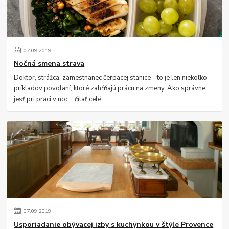
07
.
09
.
2019
Nočná smena strava
Doktor, strážca, zamestnanec čerpacej stanice - to je len niekoľko
príkladov povolaní, ktoré zahŕňajú prácu na zmeny. Ako správne
jesť pri práci v noc...
čítať celé
07
.
09
.
2019
Usporiadanie obývacej izby s kuchynkou v štýle Provence