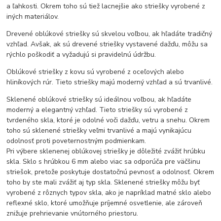
a ľahkosti. Okrem toho sú tiež lacnejšie ako striešky vyrobené z
iných materiálov.
Drevené oblúkové striešky sú skvelou voľbou, ak hľadáte tradičný
vzhľad. Avšak, ak sú drevené striešky vystavené dažďu, môžu sa
rýchlo poškodiť a vyžadujú si pravidelnú údržbu.
Oblúkové striešky z kovu sú vyrobené z oceľových alebo
hliníkových rúr. Tieto striešky majú moderný vzhľad a sú trvanlivé.
Sklenené oblúkové striešky sú ideálnou voľbou, ak hľadáte
moderný a elegantný vzhľad. Tieto striešky sú vyrobené z
tvrdeného skla, ktoré je odolné voči dažďu, vetru a snehu. Okrem
toho sú sklenené striešky veľmi trvanlivé a majú vynikajúcu
odolnosť proti poveternostným podmienkam.
Pri výbere sklenenej oblúkovej striešky je dôležité zvážiť hrúbku
skla. Sklo s hrúbkou 6 mm alebo viac sa odporúča pre väčšinu
striešok, pretože poskytuje dostatočnú pevnosť a odolnosť. Okrem
toho by ste mali zvážiť aj typ skla. Sklenené striešky môžu byť
vyrobené z rôznych typov skla, ako je napríklad matné sklo alebo
reflexné sklo, ktoré umožňuje príjemné osvetlenie, ale zároveň
znižuje prehrievanie vnútorného priestoru.