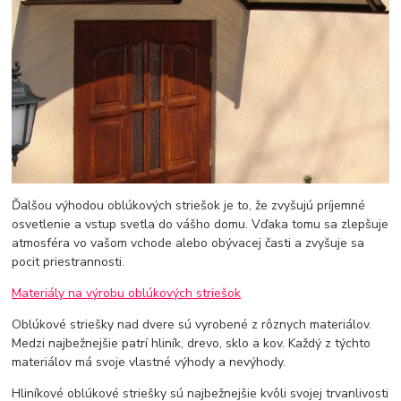
Ďalšou výhodou oblúkových striešok je to, že zvyšujú príjemné
osvetlenie a vstup svetla do vášho domu. Vďaka tomu sa zlepšuje
atmosféra vo vašom vchode alebo obývacej časti a zvyšuje sa
pocit priestrannosti.
Materiály na výrobu oblúkových striešok
Oblúkové striešky nad dvere sú vyrobené z rôznych materiálov.
Medzi najbežnejšie patrí hliník, drevo, sklo a kov. Každý z týchto
materiálov má svoje vlastné výhody a nevýhody.
Hliníkové oblúkové striešky sú najbežnejšie kvôli svojej trvanlivosti