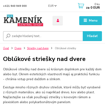
0
ks
EUR
+421 940 949 000
za
0 EUR
Menu
Hľadať
Úvod
Dvere
Striešky nad dvere
Oblúkové striešky
Oblúkové striešky nad dvere
Oblúkové striešky nad dvere sú krásnym doplnkom pre každý dom
alebo byt. Okrem estetických vlastností majú aj praktickú funkciu
- chránia vstup pred dažďom a slnkom.
Existuje mnoho rôznych druhov striešok, ktoré môžu byť vyrobené
z rôznych materiálov, ako sú napríklad drevo, kov alebo plast.
Najčastejšie sa však používajú striešky s kovovým rámom a
plexisklom alebo polykarbonátovým panelom.