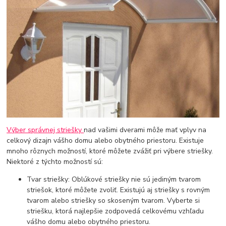
Výber správnej striešky
nad vašimi dverami môže mať vplyv na
celkový dizajn vášho domu alebo obytného priestoru. Existuje
mnoho rôznych možností, ktoré môžete zvážiť pri výbere striešky.
Niektoré z týchto možností sú:
Tvar striešky: Oblúkové striešky nie sú jediným tvarom
striešok, ktoré môžete zvoliť. Existujú aj striešky s rovným
tvarom alebo striešky so skoseným tvarom. Vyberte si
striešku, ktorá najlepšie zodpovedá celkovému vzhľadu
vášho domu alebo obytného priestoru.