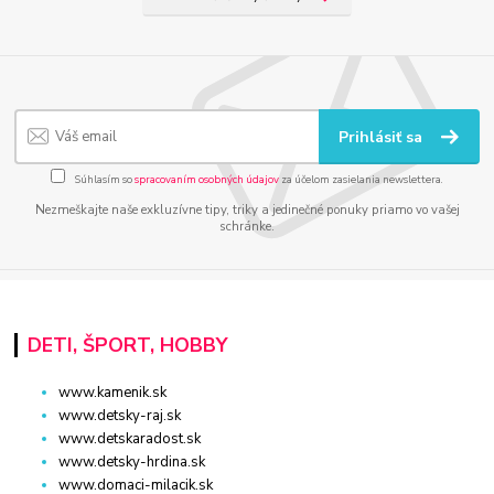
Prihlásiť sa
Súhlasím so
spracovaním osobných údajov
za účelom zasielania newslettera.
Nezmeškajte naše exkluzívne tipy, triky a jedinečné ponuky priamo vo vašej
schránke.
DETI, ŠPORT, HOBBY
www.kamenik.sk
www.detsky-raj.sk
www.detskaradost.sk
www.detsky-hrdina.sk
www.domaci-milacik.sk