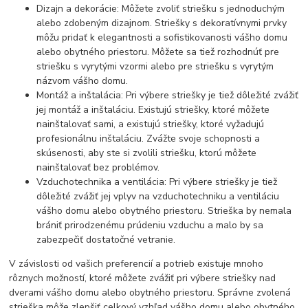
Dizajn a dekorácie: Môžete zvoliť striešku s jednoduchým
alebo zdobeným dizajnom. Striešky s dekoratívnymi prvky
môžu pridať k elegantnosti a sofistikovanosti vášho domu
alebo obytného priestoru. Môžete sa tiež rozhodnúť pre
striešku s vyrytými vzormi alebo pre striešku s vyrytým
názvom vášho domu.
Montáž a inštalácia: Pri výbere striešky je tiež dôležité zvážiť
jej montáž a inštaláciu. Existujú striešky, ktoré môžete
nainštalovať sami, a existujú striešky, ktoré vyžadujú
profesionálnu inštaláciu. Zvážte svoje schopnosti a
skúsenosti, aby ste si zvolili striešku, ktorú môžete
nainštalovať bez problémov.
Vzduchotechnika a ventilácia: Pri výbere striešky je tiež
dôležité zvážiť jej vplyv na vzduchotechniku a ventiláciu
vášho domu alebo obytného priestoru. Strieška by nemala
brániť prirodzenému prúdeniu vzduchu a malo by sa
zabezpečiť dostatočné vetranie.
V závislosti od vašich preferencií a potrieb existuje mnoho
rôznych možností, ktoré môžete zvážiť pri výbere striešky nad
dverami vášho domu alebo obytného priestoru. Správne zvolená
strieška môže zlepšiť celkový vzhľad vášho domu alebo obytného