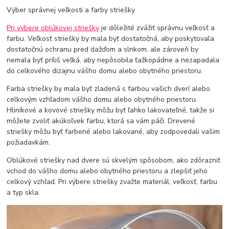
Výber správnej veľkosti a farby striešky
Pri výbere oblúkovej striešky
je dôležité zvážiť správnu veľkosť a
farbu. Veľkosť striešky by mala byť dostatočná, aby poskytovala
dostatočnú ochranu pred dažďom a slnkom, ale zároveň by
nemala byť príliš veľká, aby nepôsobila ťažkopádne a nezapadala
do celkového dizajnu vášho domu alebo obytného priestoru.
Farba striešky by mala byť zladená s farbou vašich dverí alebo
celkovým vzhľadom vášho domu alebo obytného priestoru.
Hliníkové a kovové striešky môžu byť ľahko lakovateľné, takže si
môžete zvoliť akúkoľvek farbu, ktorá sa vám páči. Drevené
striešky môžu byť farbené alebo lakované, aby zodpovedali vašim
požiadavkám.
Oblúkové striešky nad dvere sú skvelým spôsobom, ako zdôrazniť
vchod do vášho domu alebo obytného priestoru a zlepšiť jeho
celkový vzhľad. Pri výbere striešky zvažte materiál, veľkosť, farbu
a typ skla.