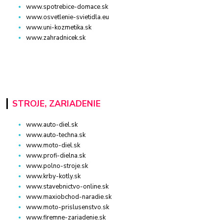
www.spotrebice-domace.sk
www.osvetlenie-svietidla.eu
www.uni-kozmetika.sk
www.zahradnicek.sk
STROJE, ZARIADENIE
www.auto-diel.sk
www.auto-techna.sk
www.moto-diel.sk
www.profi-dielna.sk
www.polno-stroje.sk
www.krby-kotly.sk
www.stavebnictvo-online.sk
www.maxiobchod-naradie.sk
www.moto-prislusenstvo.sk
www.firemne-zariadenie.sk