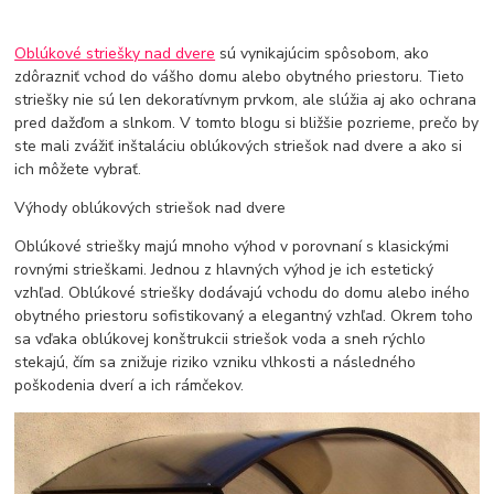
Oblúkové striešky nad dvere
sú vynikajúcim spôsobom, ako
zdôrazniť vchod do vášho domu alebo obytného priestoru. Tieto
striešky nie sú len dekoratívnym prvkom, ale slúžia aj ako ochrana
pred dažďom a slnkom. V tomto blogu si bližšie pozrieme, prečo by
ste mali zvážiť inštaláciu oblúkových striešok nad dvere a ako si
ich môžete vybrať.
Výhody oblúkových striešok nad dvere
Oblúkové striešky majú mnoho výhod v porovnaní s klasickými
rovnými strieškami. Jednou z hlavných výhod je ich estetický
vzhľad. Oblúkové striešky dodávajú vchodu do domu alebo iného
obytného priestoru sofistikovaný a elegantný vzhľad. Okrem toho
sa vďaka oblúkovej konštrukcii striešok voda a sneh rýchlo
stekajú, čím sa znižuje riziko vzniku vlhkosti a následného
poškodenia dverí a ich rámčekov.