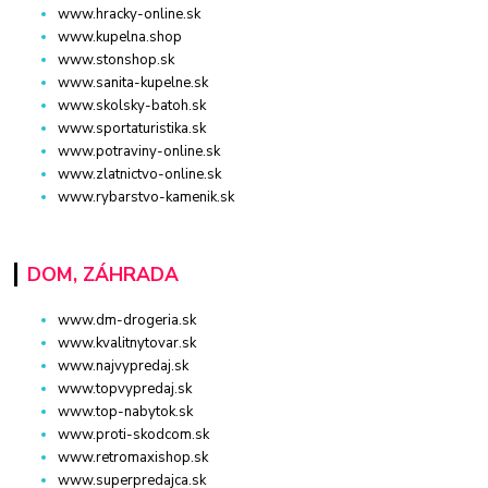
www.hracky-online.sk
www.kupelna.shop
www.stonshop.sk
www.sanita-kupelne.sk
www.skolsky-batoh.sk
www.sportaturistika.sk
www.potraviny-online.sk
www.zlatnictvo-online.sk
www.rybarstvo-kamenik.sk
DOM, ZÁHRADA
www.dm-drogeria.sk
www.kvalitnytovar.sk
www.najvypredaj.sk
www.topvypredaj.sk
www.top-nabytok.sk
www.proti-skodcom.sk
www.retromaxishop.sk
www.superpredajca.sk