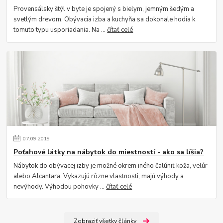
Provensálsky štýl v byte je spojený s bielym, jemným šedým a
svetlým drevom. Obývacia izba a kuchyňa sa dokonale hodia k
tomuto typu usporiadania. Na ...
čítať celé
07
.
09
.
2019
Poťahové látky na nábytok do miestností - ako sa líšia?
Nábytok do obývacej izby je možné okrem iného čalúniť koža, velúr
alebo Alcantara. Vykazujú rôzne vlastnosti, majú výhody a
nevýhody. Výhodou pohovky ...
čítať celé
Zobraziť všetky články