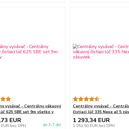
ny vysávač - Centrálny vákuový
Centrálny vysávač - Centrá
 lúč 625 SBE set 9m všetko v
čistiaci lúč 335 Nexe až 5 zá
,73 EUR
1 293,34 EUR
do 3-7 dní
3 EUR
bez DPH
1 051,50 EUR
bez DPH