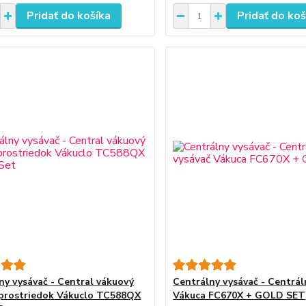
Pridať do košíka
Pridať do koš
ny vysávač - Central vákuový
Centrálny vysávač - Centrál
i prostriedok Vákuclo TC588QX
Vákuca FC670X + GOLD SET