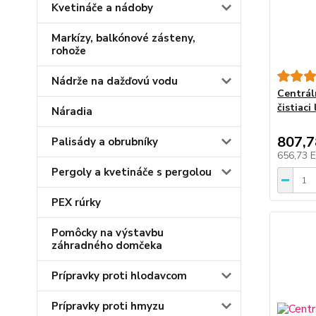
Kvetináče a nádoby
Markízy, balkónové zásteny,
rohože
Nádrže na dažďovú vodu
Centrál
čistiac
Náradia
807,
Palisády a obrubníky
656,73 
Pergoly a kvetináče s pergolou
PEX rúrky
Pomôcky na výstavbu
záhradného domčeka
Prípravky proti hlodavcom
Prípravky proti hmyzu