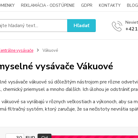
MIENKY
REKLAMÁCIA - ODSTÚPENIE
GDPR
KONTAKTY
BLOG
Neviet
Hľadať
+421
entrálne vysávače
Vákuové
myselné vysávače Vákuové
né vysávače vákuové sú dôležitým nástrojom pre rôzne odvetvia,
, chemický priemysel a mnoho ďalších. Ich úlohou je odstrániť pra
vákuové sa vyrábajú v rôznych veľkostiach a výkonoch, aby sa 
á filtračný systém, ktorý zaručuje, že sa nečistoty nevrátia späť