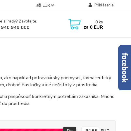
Prihlásenie
EUR
e si rady? Zavolajte.
0
ks
za
0 EUR
 940 949 000
 ako napríklad potravinársky priemysel, farmaceutický
ch, drobné čiastočky a iné nečistoty z prostredia.
mohli prispôsobiť konkrétnym potrebám zákazníka. Mnoho
 do prostredia.