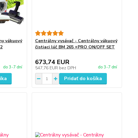
lny vákuový
Centrálny vysávač - Centrálny vákuový
.2
čistiaci lúč BM 265 +PRO ON/OFF SET
673,74 EUR
do 3-7 dní
do 3-7 dní
547,76 EUR
bez DPH
íka
Pridať do košíka