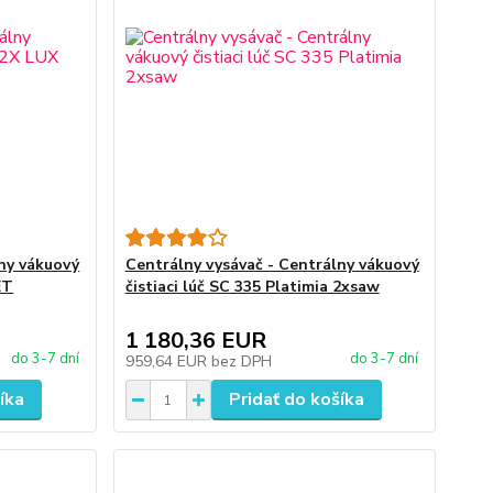
lny vákuový
Centrálny vysávač - Centrálny vákuový
ET
čistiaci lúč SC 335 Platimia 2xsaw
1 180,36 EUR
do 3-7 dní
do 3-7 dní
959,64 EUR
bez DPH
íka
Pridať do košíka