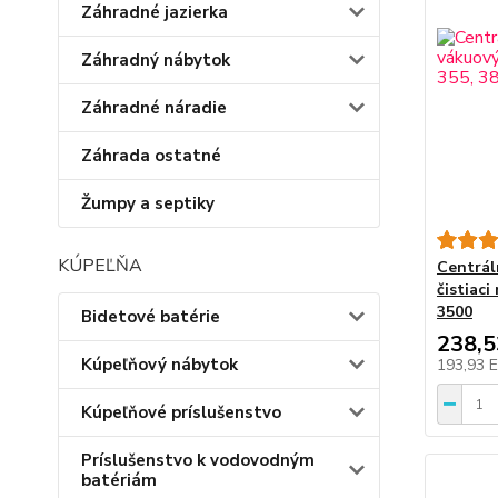
Záhradné jazierka
Záhradný nábytok
Záhradné náradie
Záhrada ostatné
Žumpy a septiky
KÚPEĽŇA
Centrál
čistiac
3500
Bidetové batérie
238,
Kúpeľňový nábytok
193,93 
Kúpeľňové príslušenstvo
Príslušenstvo k vodovodným
batériám