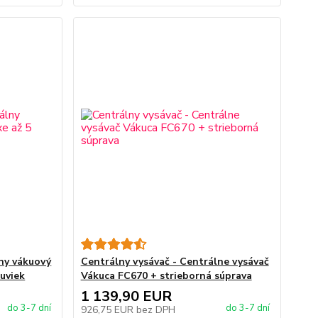
lny vákuový
Centrálny vysávač - Centrálne vysávač
suviek
Vákuca FC670 + strieborná súprava
1 139,90 EUR
do 3-7 dní
do 3-7 dní
926,75 EUR
bez DPH