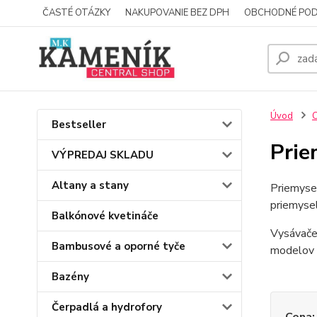
ČASTÉ OTÁZKY
NAKUPOVANIE BEZ DPH
OBCHODNÉ POD
Úvod
C
Bestseller
Prie
VÝPREDAJ SKLADU
Altany a stany
Priemysel
priemysel
Balkónové kvetináče
Vysávače 
Bambusové a oporné tyče
modelov m
Bazény
Čerpadlá a hydrofory