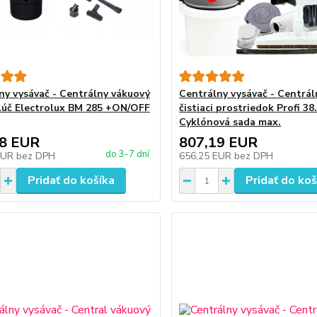
ny vysávač - Centrálny vákuový
Centrálny vysávač - Centrá
i lúč Electrolux BM 285 +ON/OFF
čistiaci prostriedok Profi 38
Cyklónová sada max.
78 EUR
807,19 EUR
do 3-7 dní
EUR
bez DPH
656,25 EUR
bez DPH
Pridať do košíka
Pridať do koš