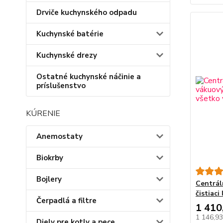
Drviče kuchynského odpadu
Kuchynské batérie
Kuchynské drezy
Ostatné kuchynské náčinie a
príslušenstvo
KÚRENIE
Anemostaty
Biokrby
Bojlery
Centrál
čistiaci
Čerpadlá a filtre
1 410
1 146,9
Diely pre kotly a pece