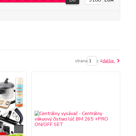
Do
EUR
strana
z 4
ďalšie