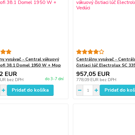
ny vysávač - Central vákuový
Centrálny vysávač - Centrá
Profi 38.1 Domel 1950 W + Mop
čistiaci lúč Electrolux SC 33
02 EUR
957,05 EUR
do 3-7 dní
EUR
bez DPH
778,09 EUR
bez DPH
Pridať do košíka
Pridať do koš