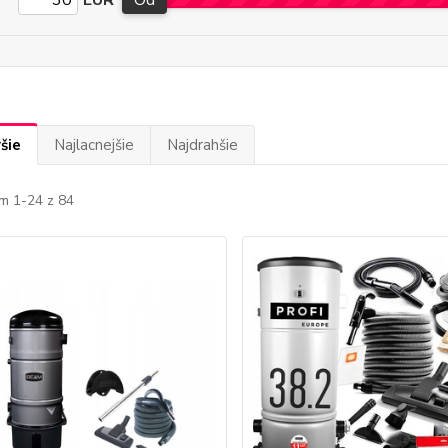
EUR
Od
šie
Najlacnejšie
Najdrahšie
m 1-24 z 84