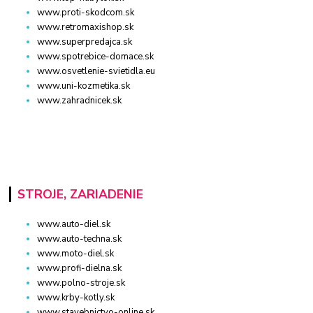
www.proti-skodcom.sk
www.retromaxishop.sk
www.superpredajca.sk
www.spotrebice-domace.sk
www.osvetlenie-svietidla.eu
www.uni-kozmetika.sk
www.zahradnicek.sk
STROJE, ZARIADENIE
www.auto-diel.sk
www.auto-techna.sk
www.moto-diel.sk
www.profi-dielna.sk
www.polno-stroje.sk
www.krby-kotly.sk
www.stavebnictvo-online.sk