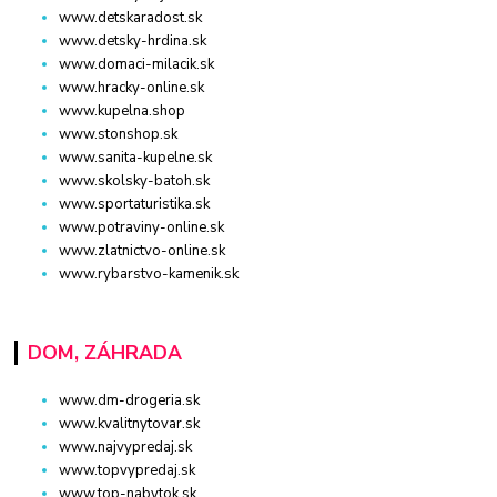
www.detskaradost.sk
www.detsky-hrdina.sk
www.domaci-milacik.sk
www.hracky-online.sk
www.kupelna.shop
www.stonshop.sk
www.sanita-kupelne.sk
www.skolsky-batoh.sk
www.sportaturistika.sk
www.potraviny-online.sk
www.zlatnictvo-online.sk
www.rybarstvo-kamenik.sk
DOM, ZÁHRADA
www.dm-drogeria.sk
www.kvalitnytovar.sk
www.najvypredaj.sk
www.topvypredaj.sk
www.top-nabytok.sk