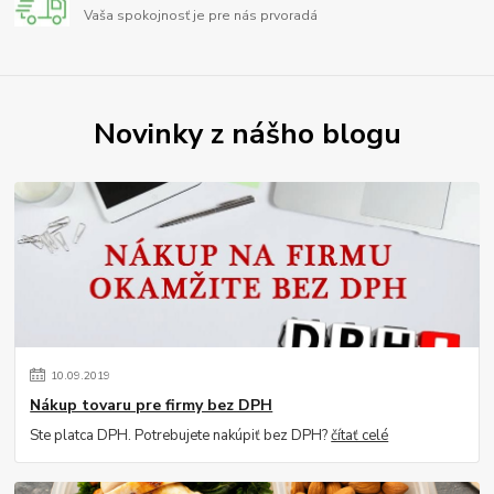
Vaša spokojnosť je pre nás prvoradá
Novinky z nášho blogu
10
.
09
.
2019
Nákup tovaru pre firmy bez DPH
Ste platca DPH. Potrebujete nakúpiť bez DPH?
čítať celé