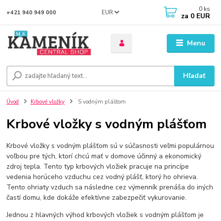
0
ks
EUR
+421 940 949 000
za
0 EUR
Menu
Hľadať
Úvod
Krbové vložky
S vodným plášťom
Krbové vložky s vodným plášťom
Krbové vložky s vodným plášťom sú v súčasnosti veľmi populárnou
voľbou pre tých, ktorí chcú mať v domove účinný a ekonomický
zdroj tepla. Tento typ krbových vložiek pracuje na princípe
vedenia horúceho vzduchu cez vodný plášť, ktorý ho ohrieva.
Tento ohriaty vzduch sa následne cez výmenník prenáša do iných
častí domu, kde dokáže efektívne zabezpečiť vykurovanie.
Jednou z hlavných výhod krbových vložiek s vodným plášťom je