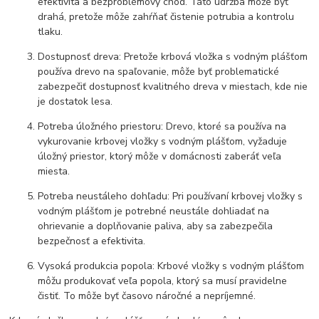
efektivita a bezproblémový chod. Táto údržba môže byť
drahá, pretože môže zahŕňať čistenie potrubia a kontrolu
tlaku.
Dostupnosť dreva: Pretože krbová vložka s vodným plášťom
používa drevo na spaľovanie, môže byť problematické
zabezpečiť dostupnosť kvalitného dreva v miestach, kde nie
je dostatok lesa.
Potreba úložného priestoru: Drevo, ktoré sa používa na
vykurovanie krbovej vložky s vodným plášťom, vyžaduje
úložný priestor, ktorý môže v domácnosti zaberáť veľa
miesta.
Potreba neustáleho dohľadu: Pri používaní krbovej vložky s
vodným plášťom je potrebné neustále dohliadať na
ohrievanie a doplňovanie paliva, aby sa zabezpečila
bezpečnosť a efektivita.
Vysoká produkcia popola: Krbové vložky s vodným plášťom
môžu produkovať veľa popola, ktorý sa musí pravidelne
čistiť. To môže byť časovo náročné a nepríjemné.