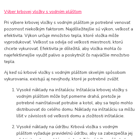
Výber krbovej vložky s vodným plášťom
Pri výbere krbovej vložky s vodným plášťom je potrebné venovať
pozornosť niekoľkým faktorom. Najdôležitejšie sú výkon, veľkosť a
efektivita. Výkon určuje množstvo tepla, ktoré vložka môže
vyprodukovať. Veľkosť sa odvíja od veľkosti miestnosti, ktorú
chcete vykurovať. Efektivita je dôležitá, aby vložka mohla čo
najefektívnejšie využiť palivo a poskytnúť čo najväčšie množstvo
tepla.
Aj keď sú krbové vložky s vodným plášťom skvelým spôsobom
vykurovania, existujú aj nevýhody, ktoré je potrebné zvážiť.
Vysoké náklady na inštaláciu: Inštalácia krbovej vložky s
vodným plášťom môže byť pomerne drahá, pretože je
potrebné nainštalovať potrubie a kotol, aby sa teplo mohlo
distribuovať do celého domu. Náklady na inštaláciu sa môžu
líšiť v závislosti od veľkosti domu a zložitosti inštalácie.
Vysoké náklady na údržbu: Krbová vložka s vodným
plášťom vyžaduje pravidelnú údržbu, aby sa zabezpečila jej