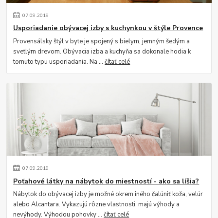
07
.
09
.
2019
Usporiadanie obývacej izby s kuchynkou v štýle Provence
Provensálsky štýl v byte je spojený s bielym, jemným šedým a
svetlým drevom. Obývacia izba a kuchyňa sa dokonale hodia k
tomuto typu usporiadania. Na ...
čítať celé
07
.
09
.
2019
Poťahové látky na nábytok do miestností - ako sa líšia?
Nábytok do obývacej izby je možné okrem iného čalúniť koža, velúr
alebo Alcantara. Vykazujú rôzne vlastnosti, majú výhody a
nevýhody. Výhodou pohovky ...
čítať celé