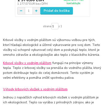
kontaktujte.
1 277,07 EUR
bez DPH
Pridať do košíka
strana
z 1
Krbové vložky s vodným plášťom sú výbornou voľbou pre tých,
ktorí hľadajú ekologické a účinné vykurovanie pre svoj dom. Tieto
vložky sú schopné vykurovať celý dom a poskytujú teplo, ktoré je
omnoho zdravšie a ekologickejšie ako teplo z klasického kúrenia.
Krbové vložky s vodným plášťom
fungujú na princípe výmeny
tepla. Teplo z krbovej vložky sa prenáša do vodného plášťa, ktorý
potom distribuuje teplo do celej domácnosti. Tento systém je
veľmi efektívny a pomáha znížiť spotrebu paliva.
Výhody krbových vložiek s vodným plášťom
Jednou z najväčších výhod krbových vložiek s vodným plášťom je
ich ekologickosť. Teplo sa vyrába z prírodných zdrojov, ako je