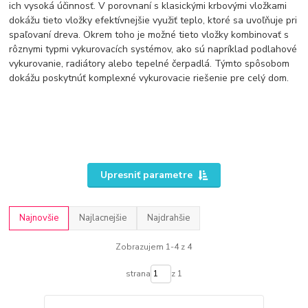
ich vysoká účinnosť. V porovnaní s klasickými krbovými vložkami
dokážu tieto vložky efektívnejšie využiť teplo, ktoré sa uvoľňuje pri
spaľovaní dreva. Okrem toho je možné tieto vložky kombinovať s
rôznymi typmi vykurovacích systémov, ako sú napríklad podlahové
vykurovanie, radiátory alebo tepelné čerpadlá. Týmto spôsobom
dokážu poskytnúť komplexné vykurovacie riešenie pre celý dom.
Upresniť parametre
Najnovšie
Najlacnejšie
Najdrahšie
Zobrazujem 1-4 z 4
strana
z 1