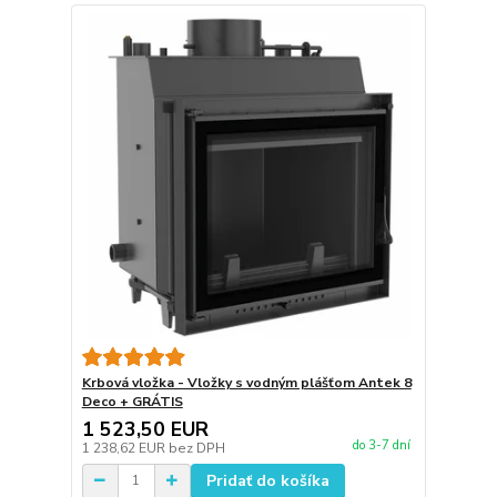
Krbová vložka - Vložky s vodným plášťom Antek 8
Deco + GRÁTIS
1 523,50 EUR
do 3-7 dní
1 238,62 EUR
bez DPH
Pridať do košíka