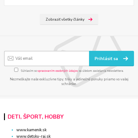
Zobraziť všetky články
Prihlásiť sa
Súhlasím so
spracovaním osobných údajov
za účelom zasielania newslettera.
Nezmeškajte naše exkluzívne tipy, triky a jedinečné ponuky priamo vo vašej
schránke.
DETI, ŠPORT, HOBBY
www.kamenik.sk
www.detsky-raj.sk