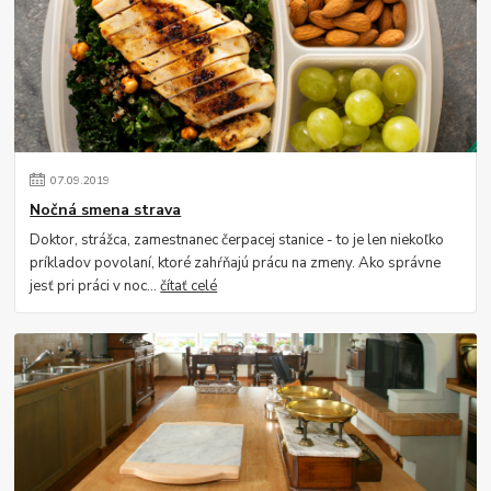
07
.
09
.
2019
Nočná smena strava
Doktor, strážca, zamestnanec čerpacej stanice - to je len niekoľko
príkladov povolaní, ktoré zahŕňajú prácu na zmeny. Ako správne
jesť pri práci v noc...
čítať celé