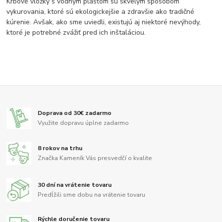
Krbové vložky s vodným plášťom sú skvelým spôsobom
vykurovania, ktoré sú ekologickejšie a zdravšie ako tradičné
kúrenie. Avšak, ako sme uviedli, existujú aj niektoré nevýhody,
ktoré je potrebné zvážiť pred ich inštaláciou.
Doprava od 30€ zadarmo
Využite dopravu úplne zadarmo
8 rokov na trhu
Značka Kameník Vás presvedčí o kvalite
30 dní na vrátenie tovaru
Predĺžili sme dobu na vrátenie tovaru
Rýchle doručenie tovaru