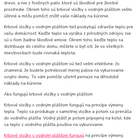
drevo, a nie z fosílnych palív, ktoré sú škodlivé pre životné
prostredie. Okrem toho sú krbové vložky s vodným plášťom veľmi
účinné a môžu pomôcť znížiť vaše náklady na kúrenie.
Krbové vložky s vodným plášťom tiež poskytujú zdravšie teplo pre
vašu domácnosť. Keďže teplo sa vyrába z prírodných zdrojov, nie
sú v ňom žiadne škodlivé emisie. Okrem toho, keďže teplo sa
distribuuje do celého domu, môžete si byť istí, že vo všetkých
miestnostiach bude rovnaká teplota.
Krbové vložky s vodným plášťom sú tiež veľmi efektívne, čo
znamená, že budete potrebovať menej paliva na vykurovanie
svojho domu. To vám pomôže ušetriť peniaze na dlhodobé
náklady na kúrenie.
Ako fungujú krbové vložky s vodným plášťom
Krbové vložky s vodným plášťom fungujú na princípe výmeny
tepla. Teplo sa produkuje v samotnej vložke a potom sa prenáša
do vodného plášťa. Vodný plášť je potom pripojený na kotol, kde
sa teplo z vodného plášťa používa na vykurovanie.
Krbové vložky s vodným plášťom fungujú
na princípe výmeny