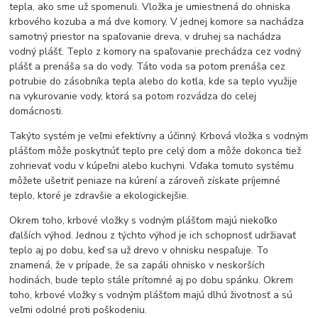
tepla, ako sme už spomenuli. Vložka je umiestnená do ohniska
krbového kozuba a má dve komory. V jednej komore sa nachádza
samotný priestor na spaľovanie dreva, v druhej sa nachádza
vodný plášť. Teplo z komory na spaľovanie prechádza cez vodný
plášť a prenáša sa do vody. Táto voda sa potom prenáša cez
potrubie do zásobníka tepla alebo do kotla, kde sa teplo využije
na vykurovanie vody, ktorá sa potom rozvádza do celej
domácnosti.
Takýto systém je veľmi efektívny a účinný. Krbová vložka s vodným
plášťom môže poskytnúť teplo pre celý dom a môže dokonca tiež
zohrievať vodu v kúpeľni alebo kuchyni. Vďaka tomuto systému
môžete ušetriť peniaze na kúrení a zároveň získate príjemné
teplo, ktoré je zdravšie a ekologickejšie.
Okrem toho, krbové vložky s vodným plášťom majú niekoľko
ďalších výhod. Jednou z týchto výhod je ich schopnosť udržiavať
teplo aj po dobu, keď sa už drevo v ohnisku nespaľuje. To
znamená, že v prípade, že sa zapáli ohnisko v neskorších
hodinách, bude teplo stále prítomné aj po dobu spánku. Okrem
toho, krbové vložky s vodným plášťom majú dlhú životnosť a sú
veľmi odolné proti poškodeniu.