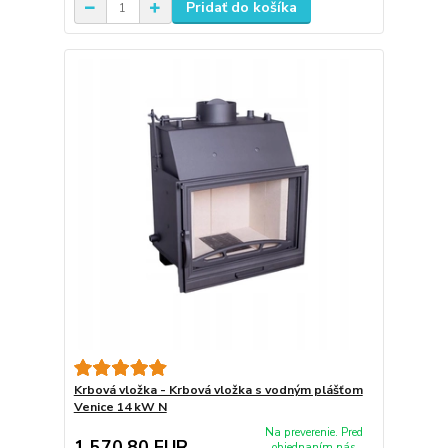
Pridať do košíka
Krbová vložka - Krbová vložka s vodným plášťom
Venice 14 kW N
Na preverenie. Pred
1 570,80 EUR
objednaním nás