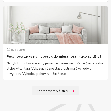
07
.
09
.
2019
Poťahové látky na nábytok do miestností - ako sa líšia?
Nábytok do obývacej izby je možné okrem iného čalúniť koža, velúr
alebo Alcantara. Vykazujú rôzne vlastnosti, majú výhody a
nevýhody. Výhodou pohovky ...
čítať celé
Zobraziť všetky články