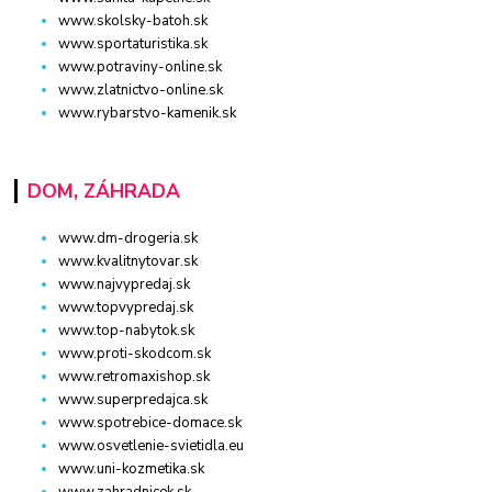
www.skolsky-batoh.sk
www.sportaturistika.sk
www.potraviny-online.sk
www.zlatnictvo-online.sk
www.rybarstvo-kamenik.sk
DOM, ZÁHRADA
www.dm-drogeria.sk
www.kvalitnytovar.sk
www.najvypredaj.sk
www.topvypredaj.sk
www.top-nabytok.sk
www.proti-skodcom.sk
www.retromaxishop.sk
www.superpredajca.sk
www.spotrebice-domace.sk
www.osvetlenie-svietidla.eu
www.uni-kozmetika.sk