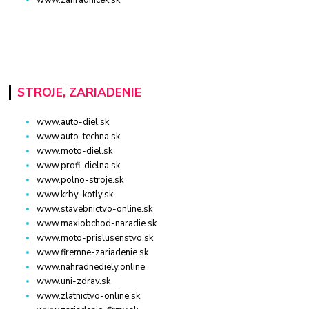
www.zahradnicek.sk
STROJE, ZARIADENIE
www.auto-diel.sk
www.auto-techna.sk
www.moto-diel.sk
www.profi-dielna.sk
www.polno-stroje.sk
www.krby-kotly.sk
www.stavebnictvo-online.sk
www.maxiobchod-naradie.sk
www.moto-prislusenstvo.sk
www.firemne-zariadenie.sk
www.nahradnediely.online
www.uni-zdrav.sk
www.zlatnictvo-online.sk