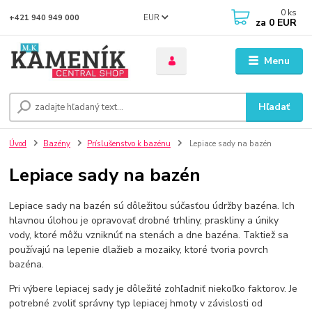
0
ks
EUR
+421 940 949 000
za
0 EUR
Menu
Hľadať
Úvod
Bazény
Príslušenstvo k bazénu
Lepiace sady na bazén
Lepiace sady na bazén
Lepiace sady na bazén sú dôležitou súčasťou údržby bazéna. Ich
hlavnou úlohou je opravovať drobné trhliny, praskliny a úniky
vody, ktoré môžu vzniknúť na stenách a dne bazéna. Taktiež sa
používajú na lepenie dlažieb a mozaiky, ktoré tvoria povrch
bazéna.
Pri výbere lepiacej sady je dôležité zohľadniť niekoľko faktorov. Je
potrebné zvoliť správny typ lepiacej hmoty v závislosti od