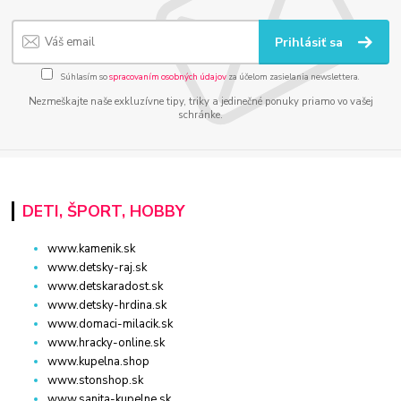
Prihlásiť sa
Súhlasím so
spracovaním osobných údajov
za účelom zasielania newslettera.
Nezmeškajte naše exkluzívne tipy, triky a jedinečné ponuky priamo vo vašej
schránke.
DETI, ŠPORT, HOBBY
www.kamenik.sk
www.detsky-raj.sk
www.detskaradost.sk
www.detsky-hrdina.sk
www.domaci-milacik.sk
www.hracky-online.sk
www.kupelna.shop
www.stonshop.sk
www.sanita-kupelne.sk