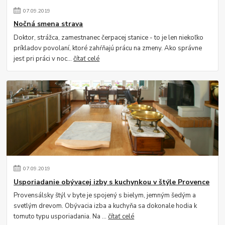
07
.
09
.
2019
Nočná smena strava
Doktor, strážca, zamestnanec čerpacej stanice - to je len niekoľko
príkladov povolaní, ktoré zahŕňajú prácu na zmeny. Ako správne
jesť pri práci v noc...
čítať celé
07
.
09
.
2019
Usporiadanie obývacej izby s kuchynkou v štýle Provence
Provensálsky štýl v byte je spojený s bielym, jemným šedým a
svetlým drevom. Obývacia izba a kuchyňa sa dokonale hodia k
tomuto typu usporiadania. Na ...
čítať celé