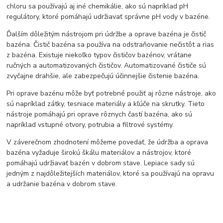
chloru sa používajú aj iné chemikálie, ako sú napríklad pH
regulátory, ktoré pomáhajú udržiavať správne pH vody v bazéne.
Ďalším dôležitým nástrojom pri údržbe a oprave bazéna je čistič
bazéna. Čistič bazéna sa používa na odstraňovanie nečistôt a rias
z bazéna. Existuje niekoľko typov čističov bazénov, vrátane
ručných a automatizovaných čističov. Automatizované čističe sú
zvyčajne drahšie, ale zabezpečujú účinnejšie čistenie bazéna.
Pri oprave bazénu môže byť potrebné použiť aj rôzne nástroje, ako
sú napríklad zátky, tesniace materiály a kľúče na skrutky. Tieto
nástroje pomáhajú pri oprave rôznych častí bazéna, ako sú
napríklad vstupné otvory, potrubia a filtrové systémy.
V záverečnom zhodnotení môžeme povedať, že údržba a oprava
bazéna vyžaduje širokú škálu materiálov a nástrojov, ktoré
pomáhajú udržiavať bazén v dobrom stave. Lepiace sady sú
jedným z najdôležitejších materiálov, ktoré sa používajú na opravu
a udržanie bazéna v dobrom stave.