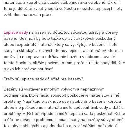
materiálu, z ktorého sú dlažby alebo mozaika vyrobené. Okrem
toho je dôležité zvoliť vhodnú veľkosť a množstvo lepiacej hmoty
vzhľadom na rozsah práce.
Lepiace sady
na bazén sú dôležitou súčasťou údržby a opravy
bazénu. Bez nich by bolo ťažké opraviť akýkoľvek poškodený
alebo rozpadnutý materiál, ktorý sa vyskytuje v bazéne. Tieto
sady sa skladajú z rôznych druhov lepidiel a materiálov, ktoré sa
používajú na opravu a udržiavanie bazénu v dobrom stave. V
tomto článku si bližšie povieme o tom, prečo sú tieto sady dôležité
a ako ich správne používať.
Prečo sú lepiace sady dôležité pre bazény?
Bazény sú vystavené mnohým vplyvom a nepriaznivým
podmienkam, ktoré môžu spôsobiť poškodenie materiálov a iné
problémy. Napríklad prasknutie stien alebo dno bazéna, korózia
alebo iné poškodenie materiálu môžu spôsobiť únik vody a ďalšie
problémy. V týchto prípadoch môže lepiaca sada poskytnúť rýchle
a účinné riešenie problému. Lepiace sady na bazény sú vyrobené
tak, aby mohli rýchlo a jednoducho opraviť väčšinu poškodení,