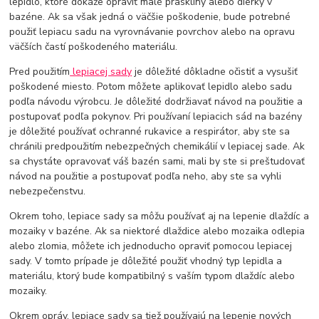
lepidlo, ktoré dokáže opraviť malé praskliny alebo dierky v
bazéne. Ak sa však jedná o väčšie poškodenie, bude potrebné
použiť lepiacu sadu na vyrovnávanie povrchov alebo na opravu
väčších častí poškodeného materiálu.
Pred použitím
lepiacej sady
je dôležité dôkladne očistiť a vysušiť
poškodené miesto. Potom môžete aplikovať lepidlo alebo sadu
podľa návodu výrobcu. Je dôležité dodržiavať návod na použitie a
postupovať podľa pokynov. Pri používaní lepiacich sád na bazény
je dôležité používať ochranné rukavice a respirátor, aby ste sa
chránili predpoužitím nebezpečných chemikálií v lepiacej sade. Ak
sa chystáte opravovať váš bazén sami, mali by ste si preštudovať
návod na použitie a postupovať podľa neho, aby ste sa vyhli
nebezpečenstvu.
Okrem toho, lepiace sady sa môžu používať aj na lepenie dlaždíc a
mozaiky v bazéne. Ak sa niektoré dlaždice alebo mozaika odlepia
alebo zlomia, môžete ich jednoducho opraviť pomocou lepiacej
sady. V tomto prípade je dôležité použiť vhodný typ lepidla a
materiálu, ktorý bude kompatibilný s vaším typom dlaždíc alebo
mozaiky.
Okrem opráv, lepiace sady sa tiež používajú na lepenie nových