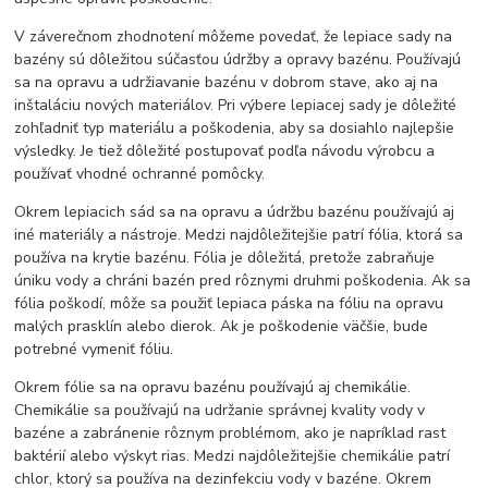
V záverečnom zhodnotení môžeme povedať, že lepiace sady na
bazény sú dôležitou súčasťou údržby a opravy bazénu. Používajú
sa na opravu a udržiavanie bazénu v dobrom stave, ako aj na
inštaláciu nových materiálov. Pri výbere lepiacej sady je dôležité
zohľadniť typ materiálu a poškodenia, aby sa dosiahlo najlepšie
výsledky. Je tiež dôležité postupovať podľa návodu výrobcu a
používať vhodné ochranné pomôcky.
Okrem lepiacich sád sa na opravu a údržbu bazénu používajú aj
iné materiály a nástroje. Medzi najdôležitejšie patrí fólia, ktorá sa
používa na krytie bazénu. Fólia je dôležitá, pretože zabraňuje
úniku vody a chráni bazén pred rôznymi druhmi poškodenia. Ak sa
fólia poškodí, môže sa použiť lepiaca páska na fóliu na opravu
malých prasklín alebo dierok. Ak je poškodenie väčšie, bude
potrebné vymeniť fóliu.
Okrem fólie sa na opravu bazénu používajú aj chemikálie.
Chemikálie sa používajú na udržanie správnej kvality vody v
bazéne a zabránenie rôznym problémom, ako je napríklad rast
baktérií alebo výskyt rias. Medzi najdôležitejšie chemikálie patrí
chlor, ktorý sa používa na dezinfekciu vody v bazéne. Okrem