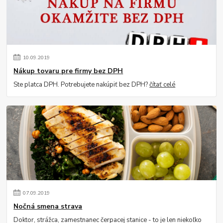
10
.
09
.
2019
Nákup tovaru pre firmy bez DPH
Ste platca DPH. Potrebujete nakúpiť bez DPH?
čítať celé
07
.
09
.
2019
Nočná smena strava
Doktor, strážca, zamestnanec čerpacej stanice - to je len niekoľko