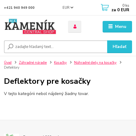
0
ks
EUR
+421 940 949 000
za
0 EUR
Menu
Hľadať
Úvod
Záhradné náradie
Kosačky
Náhradné diely na kosačky
Deflektory
Deflektory pre kosačky
V tejto kategórii nebol nájdený žiadny tovar.