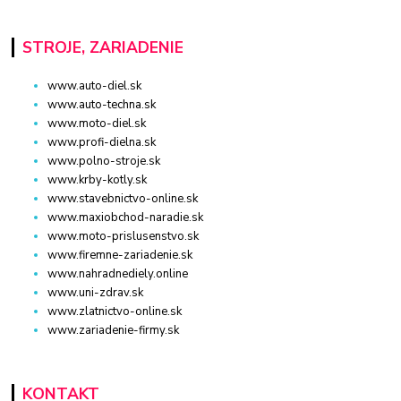
STROJE, ZARIADENIE
www.auto-diel.sk
www.auto-techna.sk
www.moto-diel.sk
www.profi-dielna.sk
www.polno-stroje.sk
www.krby-kotly.sk
www.stavebnictvo-online.sk
www.maxiobchod-naradie.sk
www.moto-prislusenstvo.sk
www.firemne-zariadenie.sk
www.nahradnediely.online
www.uni-zdrav.sk
www.zlatnictvo-online.sk
www.zariadenie-firmy.sk
KONTAKT