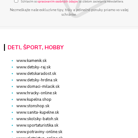
Súhlasím so
spracovaním osobných údajov
za účelom zasielania newslettera.
Nezmeškajte naše exkluzívne tipy, triky a jedinečné ponuky priamo vo vašej
schránke.
DETI, ŠPORT, HOBBY
www.kamenik.sk
www.detsky-raj.sk
www.detskaradost.sk
www.detsky-hrdina.sk
www.domaci-milacik.sk
www.hracky-online.sk
www.kupelna.shop
www.stonshop.sk
www.sanita-kupelne.sk
www.skolsky-batoh.sk
www.sportaturistika.sk
www.potraviny-online.sk