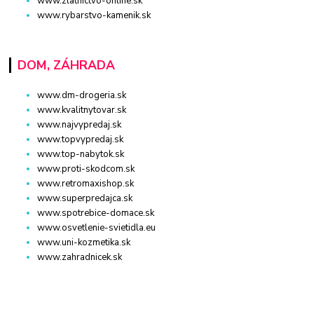
www.zlatnictvo-online.sk
www.rybarstvo-kamenik.sk
DOM, ZÁHRADA
www.dm-drogeria.sk
www.kvalitnytovar.sk
www.najvypredaj.sk
www.topvypredaj.sk
www.top-nabytok.sk
www.proti-skodcom.sk
www.retromaxishop.sk
www.superpredajca.sk
www.spotrebice-domace.sk
www.osvetlenie-svietidla.eu
www.uni-kozmetika.sk
www.zahradnicek.sk