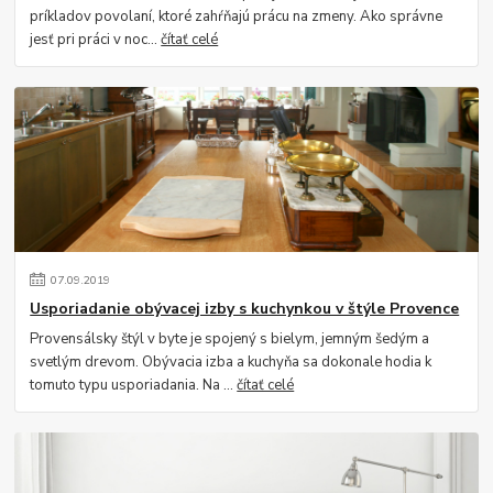
príkladov povolaní, ktoré zahŕňajú prácu na zmeny. Ako správne
jesť pri práci v noc...
čítať celé
07
.
09
.
2019
Usporiadanie obývacej izby s kuchynkou v štýle Provence
Provensálsky štýl v byte je spojený s bielym, jemným šedým a
svetlým drevom. Obývacia izba a kuchyňa sa dokonale hodia k
tomuto typu usporiadania. Na ...
čítať celé