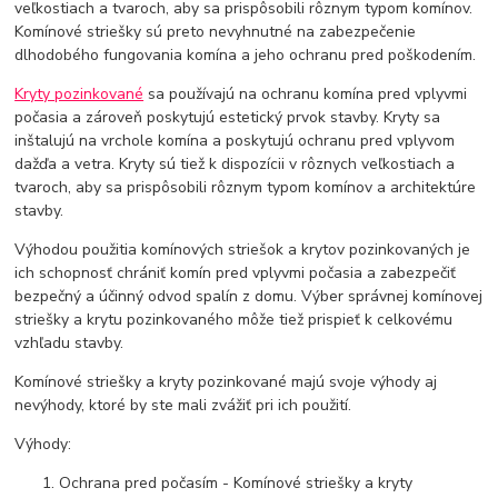
veľkostiach a tvaroch, aby sa prispôsobili rôznym typom komínov.
Komínové striešky sú preto nevyhnutné na zabezpečenie
dlhodobého fungovania komína a jeho ochranu pred poškodením.
Kryty pozinkované
sa používajú na ochranu komína pred vplyvmi
počasia a zároveň poskytujú estetický prvok stavby. Kryty sa
inštalujú na vrchole komína a poskytujú ochranu pred vplyvom
dažďa a vetra. Kryty sú tiež k dispozícii v rôznych veľkostiach a
tvaroch, aby sa prispôsobili rôznym typom komínov a architektúre
stavby.
Výhodou použitia komínových striešok a krytov pozinkovaných je
ich schopnosť chrániť komín pred vplyvmi počasia a zabezpečiť
bezpečný a účinný odvod spalín z domu. Výber správnej komínovej
striešky a krytu pozinkovaného môže tiež prispieť k celkovému
vzhľadu stavby.
Komínové striešky a kryty pozinkované majú svoje výhody aj
nevýhody, ktoré by ste mali zvážiť pri ich použití.
Výhody:
Ochrana pred počasím - Komínové striešky a kryty