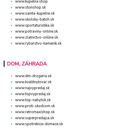
www.kupelna.shop
www.stonshop.sk
www.sanita-kupelne.sk
www.skolsky-batoh.sk
www.sportaturistika.sk
www.potraviny-online.sk
www.zlatnictvo-online.sk
www.rybarstvo-kamenik.sk
DOM, ZÁHRADA
www.dm-drogeria.sk
www.kvalitnytovar.sk
www.najvypredaj.sk
www.topvypredaj.sk
www.top-nabytok.sk
www.proti-skodcom.sk
www.retromaxishop.sk
www.superpredajca.sk
www.spotrebice-domace.sk