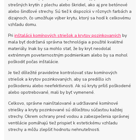
strešných krytín z plechu alebo škridiel, ako aj pre betónové
alebo šindľové strechy. Sú tiež k dispozícii v rôznych farbách a
dizajnoch, čo umožňuje výber krytu, ktorý sa hodí k celkovému
vzhľadu domu.
Pri
inštalácii komínových striešok a krytov pozinkovaných
by
mala byť dodržaná správna technológia a použité kvalitné
materiály. Inak by sa mohlo stať, že by kryt neodolal
extrémnym poveternostným podmienkam alebo by sa mohol
poškodiť počas inštalácie.
Je tiež dôležité pravidelne kontrolovať stav komínových
striešok a krytov pozinkovaných, aby sa predišlo ich
poškodeniu alebo neefektívnosti. Ak sú kryty príliš poškodené
alebo opotrebované, mali by byť vymenené.
Celkovo, správne nainštalované a udržiavané komínové
striešky a kryty pozinkované sú dôležitou súčasťou každej
strechy. Okrem ochrany pred vodou a zabezpečenia správnej
ventilácie pomáhajú tiež prispieť k estetickému vzhľadu
strechy a môžu zlepšiť hodnotu nehnuteľnosti.