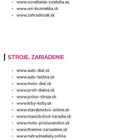
www.osvetlenie-svietidla.eu
www.uni-kozmetika.sk
www.zahradnicek.sk
STROJE, ZARIADENIE
www.auto-diel.sk
www.auto-techna.sk
www.moto-diel.sk
www.profi-dielna.sk
www.polno-stroje.sk
www.krby-kotly.sk
www.stavebnictvo-online.sk
www.maxiobchod-naradie.sk
www.moto-prislusenstvo.sk
www.firemne-zariadenie.sk
www.nahradnediely.online