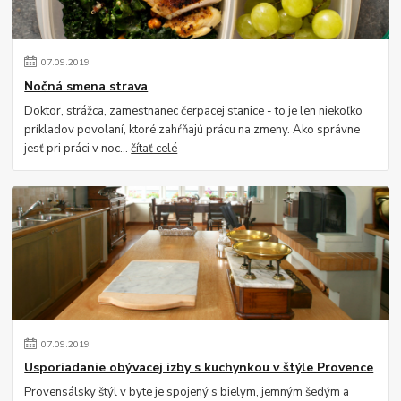
07
.
09
.
2019
Nočná smena strava
Doktor, strážca, zamestnanec čerpacej stanice - to je len niekoľko
príkladov povolaní, ktoré zahŕňajú prácu na zmeny. Ako správne
jesť pri práci v noc...
čítať celé
07
.
09
.
2019
Usporiadanie obývacej izby s kuchynkou v štýle Provence
Provensálsky štýl v byte je spojený s bielym, jemným šedým a