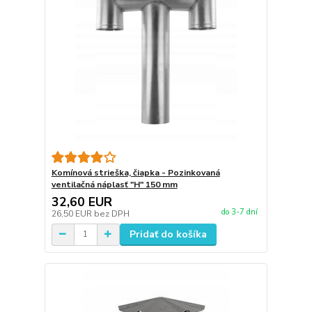
Komínová strieška, čiapka - Pozinkovaná
ventilačná náplasť "H" 150 mm
32,60 EUR
do 3-7 dní
26,50 EUR
bez DPH
Pridať do košíka