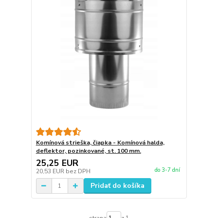
Komínová strieška, čiapka - Komínová halda,
deflektor, pozinkované, st. 100 mm.
25,25 EUR
do 3-7 dní
20,53 EUR
bez DPH
Pridať do košíka
strana
z 1