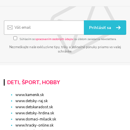
Prihlásiť sa
Súhlasím so
spracovaním osobných údajov
za účelom zasielania newslettera.
Nezmeškajte naše exkluzívne tipy, triky a jedinečné ponuky priamo vo vašej
schránke.
DETI, ŠPORT, HOBBY
www.kamenik.sk
www.detsky-raj.sk
www.detskaradost.sk
www.detsky-hrdina.sk
www.domaci-milacik.sk
www.hracky-online.sk