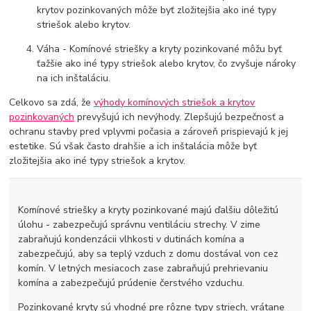
krytov pozinkovaných môže byť zložitejšia ako iné typy
striešok alebo krytov.
Váha - Komínové striešky a kryty pozinkované môžu byť
ťažšie ako iné typy striešok alebo krytov, čo zvyšuje nároky
na ich inštaláciu.
Celkovo sa zdá, že
výhody komínových striešok a krytov
pozinkovaných
prevyšujú ich nevýhody. Zlepšujú bezpečnosť a
ochranu stavby pred vplyvmi počasia a zároveň prispievajú k jej
estetike. Sú však často drahšie a ich inštalácia môže byť
zložitejšia ako iné typy striešok a krytov.
Komínové striešky a kryty pozinkované majú ďalšiu dôležitú
úlohu - zabezpečujú správnu ventiláciu strechy. V zime
zabraňujú kondenzácii vlhkosti v dutinách komína a
zabezpečujú, aby sa teplý vzduch z domu dostával von cez
komín. V letných mesiacoch zase zabraňujú prehrievaniu
komína a zabezpečujú prúdenie čerstvého vzduchu.
Pozinkované kryty sú vhodné pre rôzne typy striech, vrátane