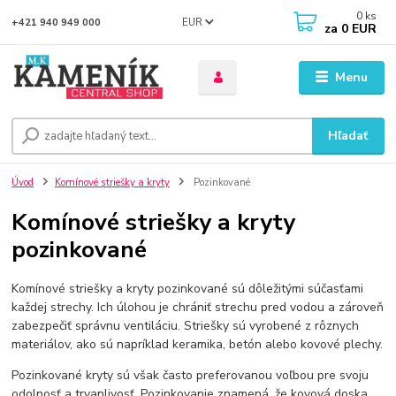
0
ks
EUR
+421 940 949 000
za
0 EUR
Menu
Hľadať
Úvod
Komínové striešky a kryty
Pozinkované
Komínové striešky a kryty
pozinkované
Komínové striešky a kryty pozinkované sú dôležitými súčasťami
každej strechy. Ich úlohou je chrániť strechu pred vodou a zároveň
zabezpečiť správnu ventiláciu. Striešky sú vyrobené z rôznych
materiálov, ako sú napríklad keramika, betón alebo kovové plechy.
Pozinkované kryty sú však často preferovanou voľbou pre svoju
odolnosť a trvanlivosť. Pozinkovanie znamená, že kovová doska