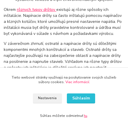
Okrem
rôznych typov drôtov
existujú aj rôzne spôsoby ich
inštalácie. Napínacie drôty sa často inštalujú pomocou napínačov
a klzných kotúčov, ktoré umožňujú presné nastavenie napätia. Po
inštalácii musia byť drôty pravidelne kontrolované a údržba musí
byť vykonávaná v súlade s návrhom a požiadavkami výrobcu.
V záverečnom zhrnutí, ostnaté a napínacie drôty sú dôležitými
komponentmi mnohých konštrukcií a stavieb. Ostnaté drôty sa
najčastejšie používajú na zabezpečenie oblastí a napínacie drôty
na posilnenie a napnutie stavieb. Vzhľadom na rôzne typy drôtov
a spôsoby ich inštalácie je dôležité správne ich navrhnúť,
inštalovať a udržiavať, aby mohli plniť svoju funkciu spoľahlivo a
Tieto webové stránky využívajú na poskytovanie svojich služieb
bezpečne.
súbory cookies.
Viac informácií
.
Súhlasím
Nastavenia
Súhlas môžete odmietnuť
tu
.
Doprava od 30€ zadarmo
Využite dopravu úplne zadarmo