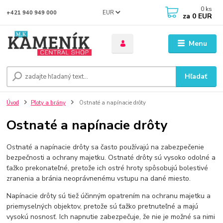
0
ks
EUR
+421 940 949 000
za
0 EUR
Menu
Hľadať
Úvod
Ploty a brány
Ostnaté a napínacie drôty
Ostnaté a napínacie drôty
Ostnaté a napínacie drôty sa často používajú na zabezpečenie
bezpečnosti a ochrany majetku. Ostnaté drôty sú vysoko odolné a
ťažko prekonateľné, pretože ich ostré hroty spôsobujú bolestivé
zranenia a bránia neoprávnenému vstupu na dané miesto.
Napínacie drôty sú tiež účinným opatrením na ochranu majetku a
priemyselných objektov, pretože sú ťažko pretnuteľné a majú
vysokú nosnosť. Ich napnutie zabezpečuje, že nie je možné sa nimi