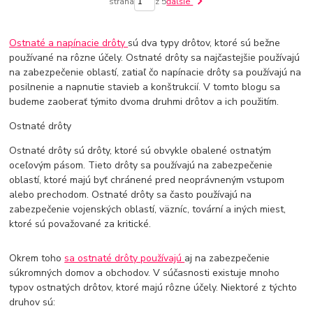
strana
z 5
ďalšie
Ostnaté a napínacie drôty
sú dva typy drôtov, ktoré sú bežne
používané na rôzne účely. Ostnaté drôty sa najčastejšie používajú
na zabezpečenie oblastí, zatiaľ čo napínacie drôty sa používajú na
posilnenie a napnutie stavieb a konštrukcií. V tomto blogu sa
budeme zaoberať týmito dvoma druhmi drôtov a ich použitím.
Ostnaté drôty
Ostnaté drôty sú drôty, ktoré sú obvykle obalené ostnatým
oceľovým pásom. Tieto drôty sa používajú na zabezpečenie
oblastí, ktoré majú byť chránené pred neoprávneným vstupom
alebo prechodom. Ostnaté drôty sa často používajú na
zabezpečenie vojenských oblastí, väzníc, tovární a iných miest,
ktoré sú považované za kritické.
Okrem toho
sa ostnaté drôty používajú
aj na zabezpečenie
súkromných domov a obchodov. V súčasnosti existuje mnoho
typov ostnatých drôtov, ktoré majú rôzne účely. Niektoré z týchto
druhov sú: