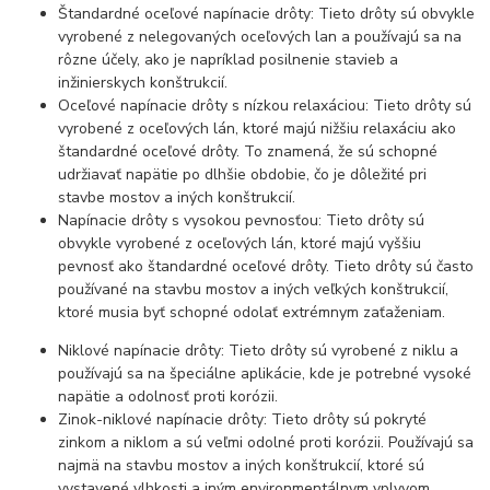
Štandardné oceľové napínacie drôty: Tieto drôty sú obvykle
vyrobené z nelegovaných oceľových lan a používajú sa na
rôzne účely, ako je napríklad posilnenie stavieb a
inžinierskych konštrukcií.
Oceľové napínacie drôty s nízkou relaxáciou: Tieto drôty sú
vyrobené z oceľových lán, ktoré majú nižšiu relaxáciu ako
štandardné oceľové drôty. To znamená, že sú schopné
udržiavať napätie po dlhšie obdobie, čo je dôležité pri
stavbe mostov a iných konštrukcií.
Napínacie drôty s vysokou pevnosťou: Tieto drôty sú
obvykle vyrobené z oceľových lán, ktoré majú vyššiu
pevnosť ako štandardné oceľové drôty. Tieto drôty sú často
používané na stavbu mostov a iných veľkých konštrukcií,
ktoré musia byť schopné odolať extrémnym zaťaženiam.
Niklové napínacie drôty: Tieto drôty sú vyrobené z niklu a
používajú sa na špeciálne aplikácie, kde je potrebné vysoké
napätie a odolnosť proti korózii.
Zinok-niklové napínacie drôty: Tieto drôty sú pokryté
zinkom a niklom a sú veľmi odolné proti korózii. Používajú sa
najmä na stavbu mostov a iných konštrukcií, ktoré sú
vystavené vlhkosti a iným environmentálnym vplyvom.