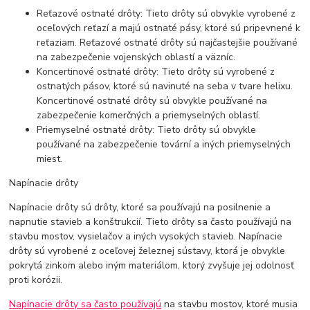
Reťazové ostnaté drôty: Tieto drôty sú obvykle vyrobené z
oceľových reťazí a majú ostnaté pásy, ktoré sú pripevnené k
reťaziam. Reťazové ostnaté drôty sú najčastejšie používané
na zabezpečenie vojenských oblastí a väzníc.
Koncertinové ostnaté drôty: Tieto drôty sú vyrobené z
ostnatých pásov, ktoré sú navinuté na seba v tvare helixu.
Koncertinové ostnaté drôty sú obvykle používané na
zabezpečenie komerčných a priemyselných oblastí.
Priemyselné ostnaté drôty: Tieto drôty sú obvykle
používané na zabezpečenie tovární a iných priemyselných
miest.
Napínacie drôty
Napínacie drôty sú drôty, ktoré sa používajú na posilnenie a
napnutie stavieb a konštrukcií. Tieto drôty sa často používajú na
stavbu mostov, vysielačov a iných vysokých stavieb. Napínacie
drôty sú vyrobené z oceľovej železnej sústavy, ktorá je obvykle
pokrytá zinkom alebo iným materiálom, ktorý zvyšuje jej odolnosť
proti korózii.
Napínacie drôty sa často používajú
na stavbu mostov, ktoré musia