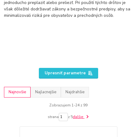
jednoducho preplaziť alebo preliezť. Pri použití týchto drôtov je
však dôležité dodržiavať zákony a bezpečnostné predpisy, aby sa
minimalizovali riziká pre obyvateľov a prechodných osôb.
Upresniť parametre
Najnovšie
Najlacnejšie
Najdrahšie
Zobrazujem 1-24 z 99
strana
z 5
ďalšie