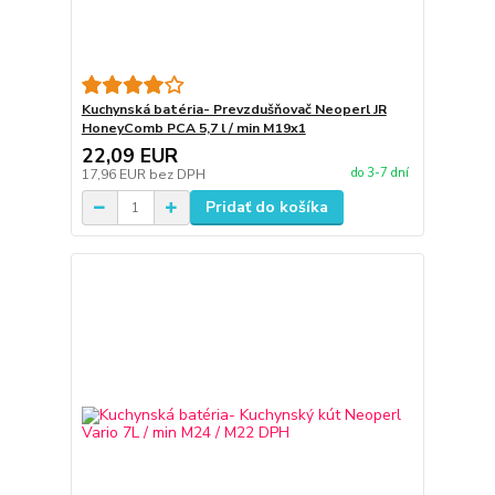
Kuchynská batéria- Prevzdušňovač Neoperl JR
HoneyComb PCA 5,7 l / min M19x1
22,09 EUR
do 3-7 dní
17,96 EUR
bez DPH
Pridať do košíka