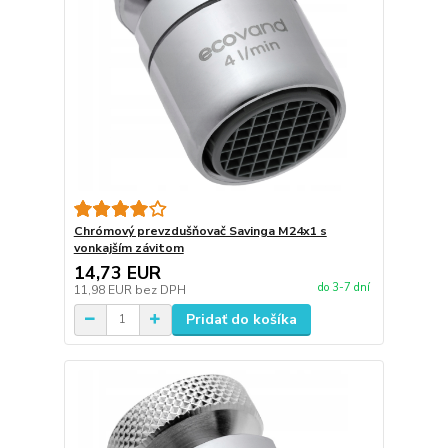
Chrómový prevzdušňovač Savinga M24x1 s
vonkajším závitom
14,73 EUR
do 3-7 dní
11,98 EUR
bez DPH
Pridať do košíka