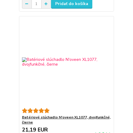
Pridať do košíka
Batériové slúchadlo N'oveen XL1077, dvojfunkčné,
čierne
21,19 EUR