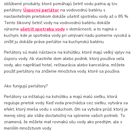
obľúbené produkty, ktoré pomáhajú šetriť vodu patria aj tzv.
perlátory.
Úsporný perlátor
na vodovodnú batériu s
nastaviteľným prietokom dokáže ušetriť spotrebu vody až o 85 %.
Tento šikovný šetrič vody na vodovodnú batériu dokáže
výrazne
ušetriť spotrebu vody
v domácnosti, a to najmä v
kuchyni, kde je spotreba vody pri umývaní riadu pomerne vysoká a
znížiť ju dokáže práve perlátor na kuchynskú batériu.
Perlátory sú malé nástavce na kohútiku, ktoré majú veľký vplyv na
úsporu vody. Ak vlastníte dom alebo podnik, ktorý používa veľa
vody, ako napríklad hotel, reštaurácia alebo kancelária, môžete
použiť perlátory na zníženie množstva vody, ktoré sa používa.
Ako fungujú perlátory?
Perlátory sa inštalujú na kohútiku a majú malú sieťku, ktorá
reguluje prietok vody. Keď voda prechádza cez sieťku, vytvára sa
efekt, ktorý mieša vodu s vzduchom, čím sa vytvára prúd, ktorý je
menej silný, ale stále dostatočný na splnenie vašich potrieb. To
znamená, že môžete mať rovnakú silu vody ako predtým, ale s
menším množstvom vody.