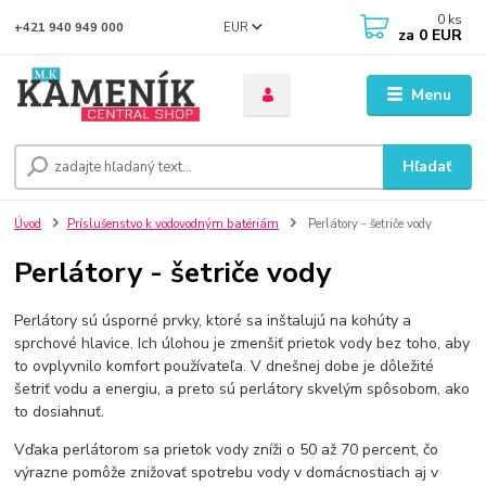
0
ks
EUR
+421 940 949 000
za
0 EUR
Menu
Hľadať
Úvod
Príslušenstvo k vodovodným batériám
Perlátory - šetriče vody
Perlátory - šetriče vody
Perlátory sú úsporné prvky, ktoré sa inštalujú na kohúty a
sprchové hlavice. Ich úlohou je zmenšiť prietok vody bez toho, aby
to ovplyvnilo komfort používateľa. V dnešnej dobe je dôležité
šetriť vodu a energiu, a preto sú perlátory skvelým spôsobom, ako
to dosiahnuť.
Vďaka perlátorom sa prietok vody zníži o 50 až 70 percent, čo
výrazne pomôže znižovať spotrebu vody v domácnostiach aj v