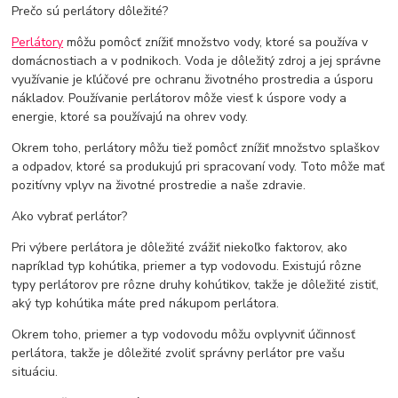
Prečo sú perlátory dôležité?
Perlátory
môžu pomôcť znížiť množstvo vody, ktoré sa používa v
domácnostiach a v podnikoch. Voda je dôležitý zdroj a jej správne
využívanie je kľúčové pre ochranu životného prostredia a úsporu
nákladov. Používanie perlátorov môže viesť k úspore vody a
energie, ktoré sa používajú na ohrev vody.
Okrem toho, perlátory môžu tiež pomôcť znížiť množstvo splaškov
a odpadov, ktoré sa produkujú pri spracovaní vody. Toto môže mať
pozitívny vplyv na životné prostredie a naše zdravie.
Ako vybrať perlátor?
Pri výbere perlátora je dôležité zvážiť niekoľko faktorov, ako
napríklad typ kohútika, priemer a typ vodovodu. Existujú rôzne
typy perlátorov pre rôzne druhy kohútikov, takže je dôležité zistiť,
aký typ kohútika máte pred nákupom perlátora.
Okrem toho, priemer a typ vodovodu môžu ovplyvniť účinnosť
perlátora, takže je dôležité zvoliť správny perlátor pre vašu
situáciu.