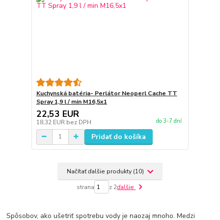
Kuchynská batéria- Perlátor Neoperl Cache TT
Spray 1,9 l / min M16,5x1
22,53 EUR
do 3-7 dní
18,32 EUR
bez DPH
Pridať do košíka
Načítať ďalšie produkty (10)
strana
z 2
ďalšie
Spôsobov, ako ušetriť spotrebu vody je naozaj mnoho. Medzi