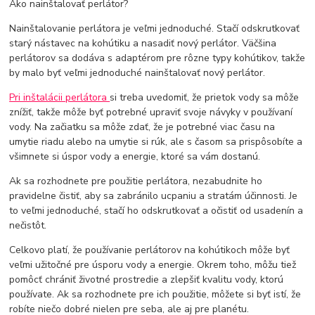
Ako nainštalovať perlátor?
Nainštalovanie perlátora je veľmi jednoduché. Stačí odskrutkovať
starý nástavec na kohútiku a nasadiť nový perlátor. Väčšina
perlátorov sa dodáva s adaptérom pre rôzne typy kohútikov, takže
by malo byť veľmi jednoduché nainštalovať nový perlátor.
Pri inštalácii perlátora
si treba uvedomiť, že prietok vody sa môže
znížiť, takže môže byť potrebné upraviť svoje návyky v používaní
vody. Na začiatku sa môže zdať, že je potrebné viac času na
umytie riadu alebo na umytie si rúk, ale s časom sa prispôsobíte a
všimnete si úspor vody a energie, ktoré sa vám dostanú.
Ak sa rozhodnete pre použitie perlátora, nezabudnite ho
pravidelne čistiť, aby sa zabránilo ucpaniu a stratám účinnosti. Je
to veľmi jednoduché, stačí ho odskrutkovať a očistiť od usadenín a
nečistôt.
Celkovo platí, že používanie perlátorov na kohútikoch môže byť
veľmi užitočné pre úsporu vody a energie. Okrem toho, môžu tiež
pomôcť chrániť životné prostredie a zlepšiť kvalitu vody, ktorú
používate. Ak sa rozhodnete pre ich použitie, môžete si byť istí, že
robíte niečo dobré nielen pre seba, ale aj pre planétu.