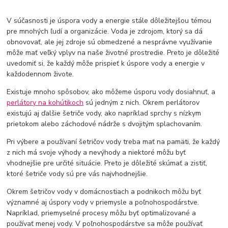
V súčasnosti je úspora vody a energie stále dôležitejšou témou
pre mnohých ľudí a organizácie. Voda je zdrojom, ktorý sa dá
obnovovať, ale jej zdroje sú obmedzené a nesprávne využívanie
môže mať veľký vplyv na naše životné prostredie. Preto je dôležité
uvedomiť si, že každý môže prispieť k úspore vody a energie v
každodennom živote.
Existuje mnoho spôsobov, ako môžeme úsporu vody dosiahnuť, a
perlátory na kohútikoch
sú jedným z nich. Okrem perlátorov
existujú aj ďalšie šetriče vody, ako napríklad sprchy s nízkym
prietokom alebo záchodové nádrže s dvojitým splachovaním.
Pri výbere a používaní šetričov vody treba mať na pamäti, že každý
z nich má svoje výhody a nevýhody a niektoré môžu byť
vhodnejšie pre určité situácie. Preto je dôležité skúmať a zistiť,
ktoré šetriče vody sú pre vás najvhodnejšie.
Okrem šetričov vody v domácnostiach a podnikoch môžu byť
významné aj úspory vody v priemysle a poľnohospodárstve.
Napríklad, priemyselné procesy môžu byť optimalizované a
používať menej vody. V poľnohospodárstve sa môže používať