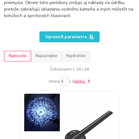
priemysle. Okrem toho perlátory znižujú aj náklady na údržbu,
pretože zabraňujú ukladaniu vodného kameňa a iných nečistôt na
kohútoch a sprchových hlaviciach.
Upresniť parametre
Najnovšie
Najlacnejšie
Najdrahšie
Zobrazujem 1-24 z 34
strana
z 2
ďalšie