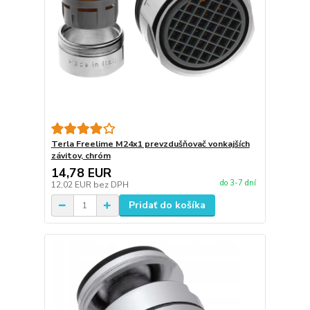
Terla Freelime M24x1 prevzdušňovač vonkajších
závitov, chróm
14,78 EUR
do 3-7 dní
12,02 EUR
bez DPH
Pridať do košíka