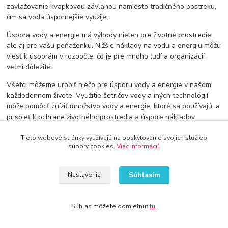
zavlažovanie kvapkovou závlahou namiesto tradičného postreku,
čím sa voda úspornejšie využije.
Úspora vody a energie má výhody nielen pre životné prostredie,
ale aj pre vašu peňaženku. Nižšie náklady na vodu a energiu môžu
viesť k úsporám v rozpočte, čo je pre mnoho ľudí a organizácií
veľmi dôležité.
Všetci môžeme urobiť niečo pre úsporu vody a energie v našom
každodennom živote. Využitie šetričov vody a iných technológií
môže pomôcť znížiť množstvo vody a energie, ktoré sa používajú, a
prispieť k ochrane životného prostredia a úspore nákladov.
Tieto webové stránky využívajú na poskytovanie svojich služieb
súbory cookies.
Viac informácií
.
Súhlasím
Nastavenia
Doprava od 30€ zadarmo
Využite dopravu úplne zadarmo
Súhlas môžete odmietnuť
tu
.
8 rokov na trhu