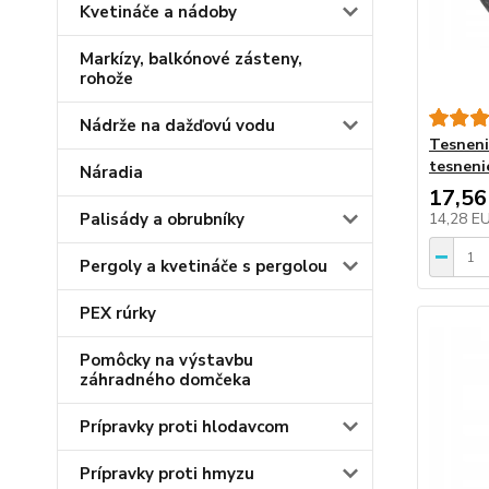
Kvetináče a nádoby
Markízy, balkónové zásteny,
rohože
Nádrže na dažďovú vodu
Tesneni
tesneni
Náradia
17,56
Palisády a obrubníky
14,28 E
Pergoly a kvetináče s pergolou
PEX rúrky
Pomôcky na výstavbu
záhradného domčeka
Prípravky proti hlodavcom
Prípravky proti hmyzu