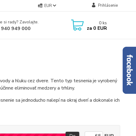
Prihlásenie
EUR
e si rady? Zavolajte.
0
ks
za
0 EUR
 940 949 000
vody a hluku cez dvere. Tento typ tesnenia je vyrobený
účinne eliminovať medzery a trhliny.
snenie sa jednoducho nalepí na okraj dverí a dokonale ich
.