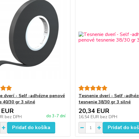
e dverí - Self -adhézne penové
Tesnenie dverí - Self -adhé
 40/30 gr 3 silné
tesnenie 38/30 gr 3 silné
 EUR
20,34 EUR
do 3-7 dní
UR
bez DPH
16,54 EUR
bez DPH
Pridať do košíka
Pridať do koš