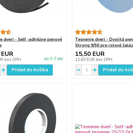
e dverí - Self -adhézne penové
Tesnenie dverí - Dvojitá pe
e
Strong 9/50 pre rolové žalúz
 EUR
15,50 EUR
do 3-7 dní
UR
bez DPH
12,60 EUR
bez DPH
Pridať do košíka
Pridať do koš