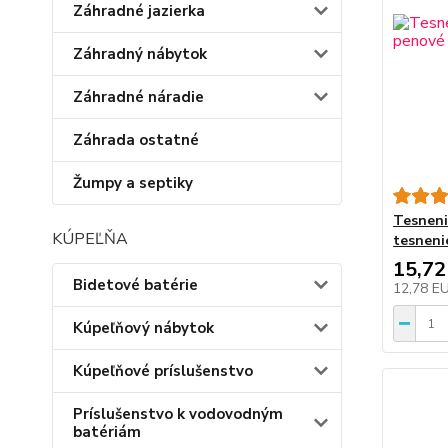
Záhradné jazierka
Záhradný nábytok
Záhradné náradie
Záhrada ostatné
Žumpy a septiky
Tesneni
KÚPEĽŇA
tesneni
15,72
Bidetové batérie
12,78 E
Kúpeľňový nábytok
Kúpeľňové príslušenstvo
Príslušenstvo k vodovodným
batériám