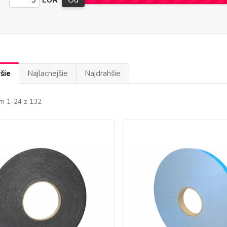
EUR
Od
šie
Najlacnejšie
Najdrahšie
m 1-24 z 132