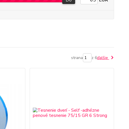
Do
EUR
strana
z 6
ďalšie