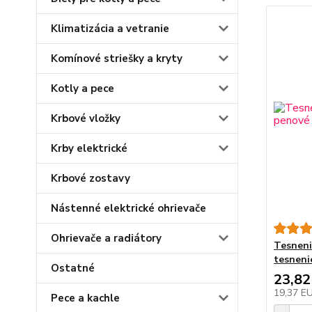
Klimatizácia a vetranie
Komínové striešky a kryty
Kotly a pece
Krbové vložky
Krby elektrické
Krbové zostavy
Nástenné elektrické ohrievače
Ohrievače a radiátory
Tesneni
tesnenie
Ostatné
23,82
19,37 E
Pece a kachle