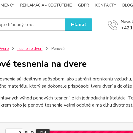
MIENKY
REKLAMÁCIA - ODSTÚPENIE
GDPR
KONTAKTY
BLOG
Neviet
Hľadať
+421
Dvere
Tesnenie dverí
Penové
vé tesnenia na dvere
snenia sú ideálnym spôsobom, ako zabrániť prenikaniu vzduchu, 
ého materiálu, ktorý sa dokonale prispôsobí tvaru dverí a dokáže 
hlavných výhod penových tesnení je ich jednoduchá inštalácia. Te
Okrem toho je penové tesnenie veľmi odolné a má dlhú životnosť