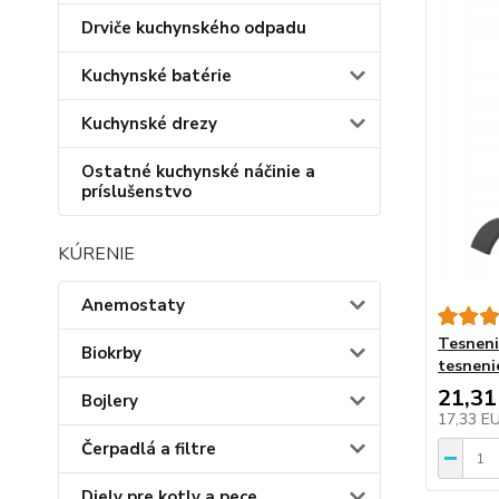
Drviče kuchynského odpadu
Kuchynské batérie
Kuchynské drezy
Ostatné kuchynské náčinie a
príslušenstvo
KÚRENIE
Anemostaty
Tesneni
Biokrby
tesnenie
21,31
Bojlery
17,33 E
Čerpadlá a filtre
Diely pre kotly a pece