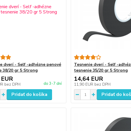
e dverí - Self -adhézne penové
Tesnenie dverí - Self -adhé
e 38/20 gr 5 Strong
tesnenie 35/20 gr 5 Strong
 EUR
14,64 EUR
do 3-7 dní
UR
bez DPH
11,90 EUR
bez DPH
Pridať do košíka
Pridať do koš