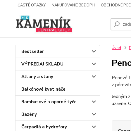
ČASTÉ OTÁZKY
NAKUPOVANIE BEZ DPH
OBCHODNÉ POD
Úvod
Bestseller
Peno
VÝPREDAJ SKLADU
Altany a stany
Penové te
z pórovit
Balkónové kvetináče
Jedným z 
Bambusové a oporné tyče
uzavrie. 
Bazény
Čerpadlá a hydrofory