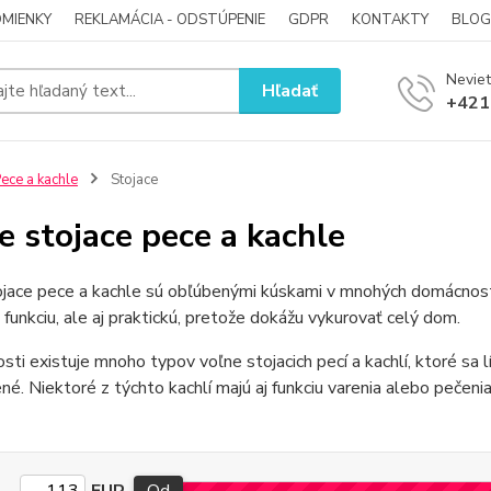
MIENKY
REKLAMÁCIA - ODSTÚPENIE
GDPR
KONTAKTY
BLOG
Neviet
Hľadať
+421
ece a kachle
Stojace
e stojace pece a kachle
jace pece a kachle sú obľúbenými kúskami v mnohých domácnosti
 funkciu, ale aj praktickú, pretože dokážu vykurovať celý dom.
sti existuje mnoho typov voľne stojacich pecí a kachlí, ktoré sa 
né. Niektoré z týchto kachlí majú aj funkciu varenia alebo pečenia,