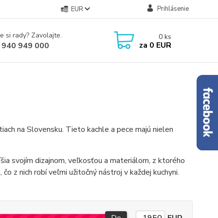
Prihlásenie
EUR
e si rady? Zavolajte.
0
ks
za
0 EUR
 940 949 000
ach na Slovensku. Tieto kachle a pece majú nielen
líšia svojím dizajnom, veľkosťou a materiálom, z ktorého
 čo z nich robí veľmi užitočný nástroj v každej kuchyni.