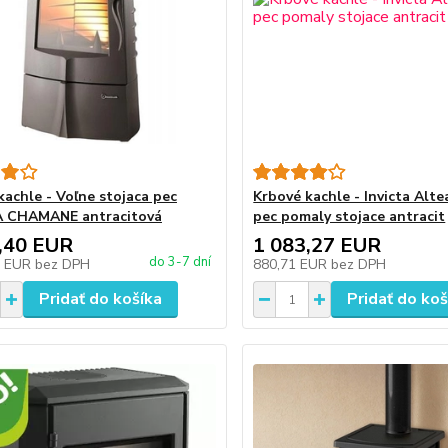
kachle - Voľne stojaca pec
Krbové kachle - Invicta Altea
A CHAMANE antracitová
pec pomaly stojace antracit
,40 EUR
1 083,27 EUR
do 3-7 dní
9 EUR
bez DPH
880,71 EUR
bez DPH
Pridať do košíka
Pridať do koš