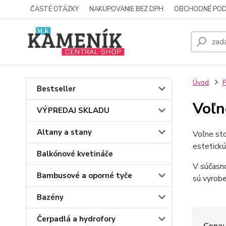
ČASTÉ OTÁZKY
NAKUPOVANIE BEZ DPH
OBCHODNÉ POD
Úvod
P
Bestseller
Voľn
VÝPREDAJ SKLADU
Altany a stany
Voľne sto
estetickú
Balkónové kvetináče
V súčasno
Bambusové a oporné tyče
sú vyrobe
Bazény
Čerpadlá a hydrofory