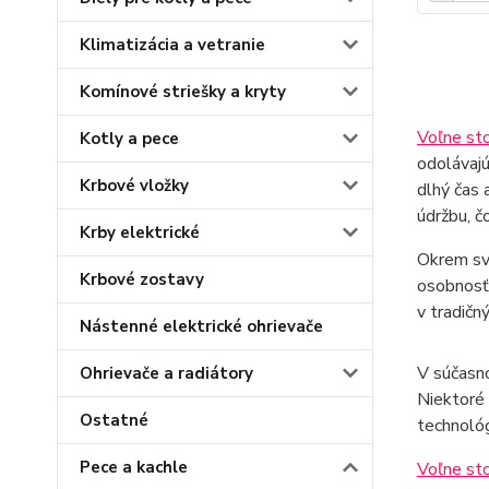
Klimatizácia a vetranie
Komínové striešky a kryty
Voľne sto
Kotly a pece
odolávaj
Krbové vložky
dlhý čas 
údržbu, č
Krby elektrické
Okrem svo
Krbové zostavy
osobnosť 
v tradičn
Nástenné elektrické ohrievače
V súčasno
Ohrievače a radiátory
Niektoré 
Ostatné
technológ
Pece a kachle
Voľne sto