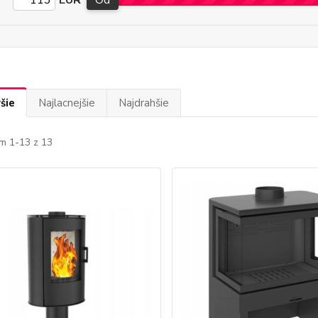
EUR
Od
šie
Najlacnejšie
Najdrahšie
m 1-13 z 13