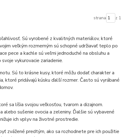
strana
z 1
oľahlivosť. Sú vyrobené z kvalitných materiálov, ktoré
vojim veľkým rozmerným sú schopné udržiavať teplo po
jace pece a kachle sú veľmi jednoduché na obsluhu a
o svoje vykurovacie zariadenie.
dnotu. Sú to krásne kusy, ktoré môžu dodať charakter a
, ktoré pridávajú kúsku ďalší rozmer. Často sú vyrábané
 domov.
toré sa líšia svojou veľkosťou, tvarom a dizajnom.
ba alebo sušenie ovocia a zeleniny. Ďalšie sú vybavené
nižuje ich vplyv na životné prostredie.
 byť zvážené predtým, ako sa rozhodnete pre ich použitie