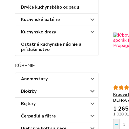
Drviče kuchynského odpadu
Kuchynské batérie
Kuchynské drezy
Ostatné kuchynské náčinie a
príslušenstvo
KÚRENIE
Anemostaty
Biokrby
Krbové 
DEFRA o
Bojlery
1 265
1 028,9
Čerpadlá a filtre
Diely pre kotly a pece