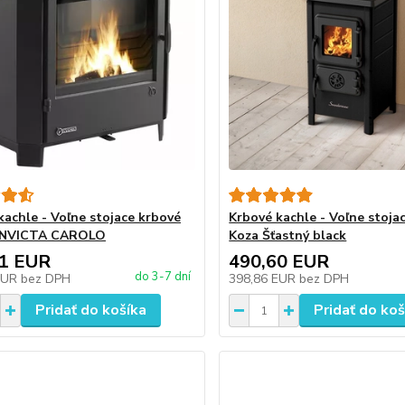
kachle - Voľne stojace krbové
Krbové kachle - Voľne stojac
 INVICTA CAROLO
Koza Šťastný black
21 EUR
490,60 EUR
do 3-7 dní
EUR
bez DPH
398,86 EUR
bez DPH
Pridať do košíka
Pridať do koš