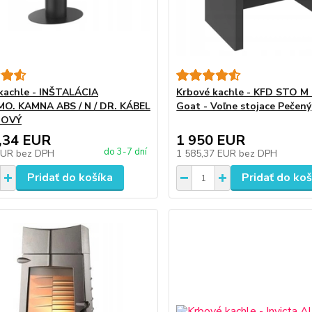
kachle - INŠTALÁCIA
Krbové kachle - KFD STO M 
O. KAMNA ABS / N / DR. KÁBEL
Goat - Voľne stojace Pečený
NOVÝ
,34 EUR
1 950 EUR
do 3-7 dní
EUR
bez DPH
1 585,37 EUR
bez DPH
Pridať do košíka
Pridať do koš