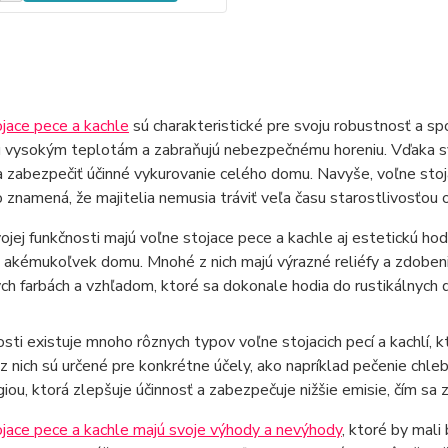
jace pece a kachle
sú charakteristické pre svoju robustnosť a sp
ú vysokým teplotám a zabraňujú nebezpečnému horeniu. Vďaka s
a zabezpečiť účinné vykurovanie celého domu. Navyše, voľne sto
o znamená, že majitelia nemusia tráviť veľa času starostlivosťou 
jej funkčnosti majú voľne stojace pece a kachle aj estetickú ho
akémukoľvek domu. Mnohé z nich majú výrazné reliéfy a zdobenia
ých farbách a vzhľadom, ktoré sa dokonale hodia do rustikálnych
sti existuje mnoho rôznych typov voľne stojacich pecí a kachlí, k
z nich sú určené pre konkrétne účely, ako napríklad pečenie chle
iou, ktorá zlepšuje účinnosť a zabezpečuje nižšie emisie, čím sa z
jace pece a kachle majú svoje výhody a nevýhody
, ktoré by mali