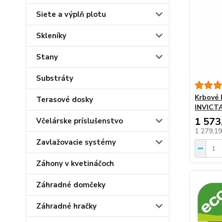
Siete a výplň plotu
Skleníky
Stany
Substráty
Krbové 
Terasové dosky
INVICT
1 573
Včelárske príslušenstvo
1 279,1
Zavlažovacie systémy
Záhony v kvetináčoch
Záhradné domčeky
Záhradné hračky