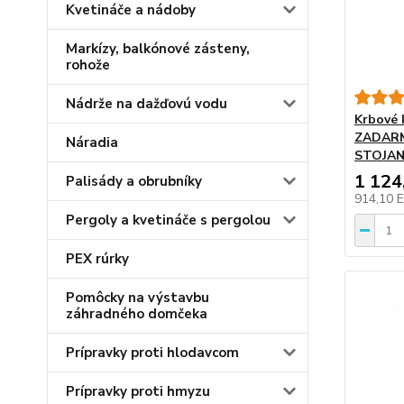
Kvetináče a nádoby
Markízy, balkónové zásteny,
rohože
Nádrže na dažďovú vodu
Krbové 
ZADARM
Náradia
STOJA
1 124
Palisády a obrubníky
914,10 
Pergoly a kvetináče s pergolou
PEX rúrky
Pomôcky na výstavbu
záhradného domčeka
Prípravky proti hlodavcom
Prípravky proti hmyzu