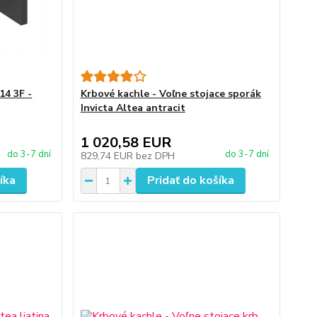
14 3F -
Krbové kachle - Voľne stojace sporák
Invicta Altea antracit
1 020,58 EUR
do 3-7 dní
do 3-7 dní
829,74 EUR
bez DPH
íka
Pridať do košíka