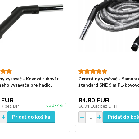
ny vysávač - Kovová rukoväť
Centrálny vysávač - Samost
neho vysávača pre hadicu
štandard SNE 9 m PL-kovovo
 EUR
84,80 EUR
do 3-7 dní
UR
bez DPH
68,94 EUR
bez DPH
Pridať do košíka
Pridať do koš