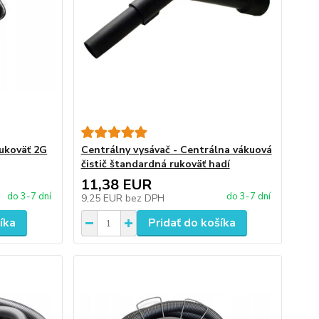
rukoväť 2G
Centrálny vysávač - Centrálna vákuová
čistič štandardná rukoväť hadí
11,38 EUR
do 3-7 dní
do 3-7 dní
9,25 EUR
bez DPH
íka
Pridať do košíka