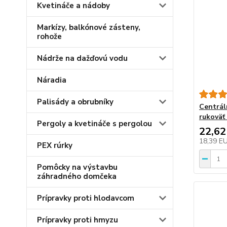
Kvetináče a nádoby
Markízy, balkónové zásteny,
rohože
Nádrže na dažďovú vodu
Náradia
Palisády a obrubníky
Centrál
rukoväť
Pergoly a kvetináče s pergolou
22,62
18,39 E
PEX rúrky
Pomôcky na výstavbu
záhradného domčeka
Prípravky proti hlodavcom
Prípravky proti hmyzu