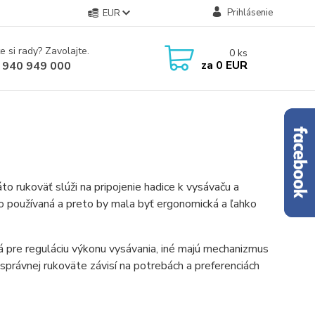
Prihlásenie
EUR
e si rady? Zavolajte.
0
ks
za
0 EUR
 940 949 000
o rukoväť slúži na pripojenie hadice k vysávaču a
o používaná a preto by mala byť ergonomická a ľahko
lá pre reguláciu výkonu vysávania, iné majú mechanizmus
 správnej rukoväte závisí na potrebách a preferenciách