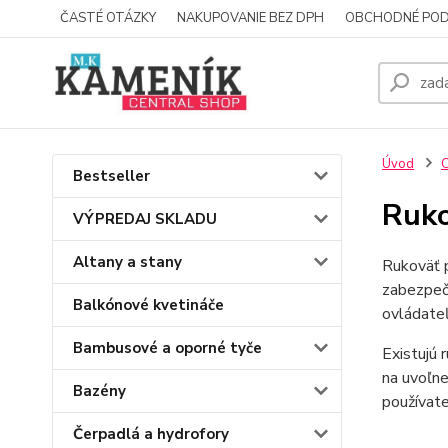
ČASTÉ OTÁZKY
NAKUPOVANIE BEZ DPH
OBCHODNÉ POD
Úvod
C
Bestseller
Ruko
VÝPREDAJ SKLADU
Altany a stany
Rukoväť p
zabezpeču
Balkónové kvetináče
ovládateľ
Bambusové a oporné tyče
Existujú 
na uvoľne
Bazény
používate
Čerpadlá a hydrofory