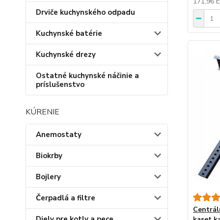
171,96 
Drviče kuchynského odpadu
Kuchynské batérie
Kuchynské drezy
Ostatné kuchynské náčinie a
príslušenstvo
KÚRENIE
Anemostaty
Biokrby
Bojlery
Čerpadlá a filtre
Centrál
Diely pre kotly a pece
kaset k