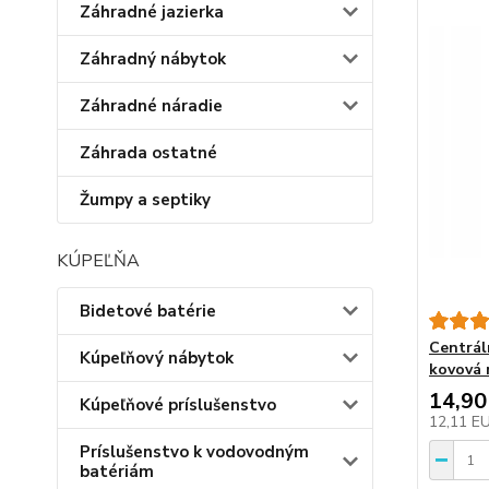
Záhradné jazierka
Záhradný nábytok
Záhradné náradie
Záhrada ostatné
Žumpy a septiky
KÚPEĽŇA
Bidetové batérie
Centrál
Kúpeľňový nábytok
kovová 
14,90
Kúpeľňové príslušenstvo
12,11 E
Príslušenstvo k vodovodným
batériám