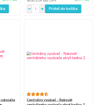
do 3-7 dní
do 3-7 dní
96,80 EUR
bez DPH
íka
Pridať do košíka
 rukoväte
Centrálny vysávač - Rukoväť
e
centrálneho vysávača skryť hadicu 2