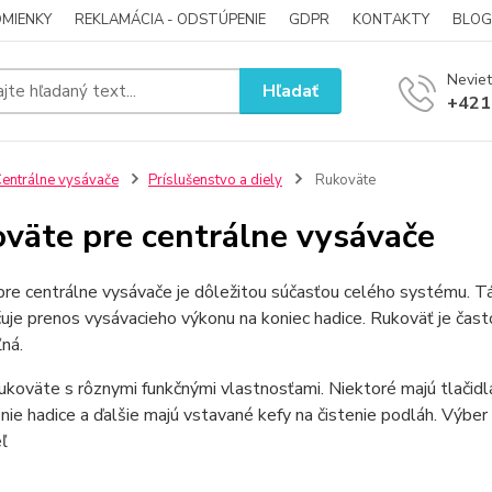
MIENKY
REKLAMÁCIA - ODSTÚPENIE
GDPR
KONTAKTY
BLOG
Neviet
Hľadať
+421
entrálne vysávače
Príslušenstvo a diely
Rukoväte
väte pre centrálne vysávače
re centrálne vysávače je dôležitou súčasťou celého systému. Tát
je prenos vysávacieho výkonu na koniec hadice. Rukoväť je čast
ná.
rukoväte s rôznymi funkčnými vlastnosťami. Niektoré majú tlačid
nie hadice a ďalšie majú vstavané kefy na čistenie podláh. Výber
ľ