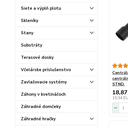
Siete a výplň plotu
Skleníky
Stany
Substráty
Terasové dosky
Včelárske príslušenstvo
Centrál
centrál
Zavlažovacie systémy
STND.
18,87
Záhony v kvetináčoch
15,34 E
Záhradné domčeky
Záhradné hračky