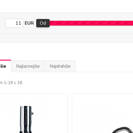
EUR
Od
šie
Najlacnejšie
Najdrahšie
m 1-18 z 18