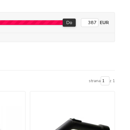
Do
EUR
strana
z 1