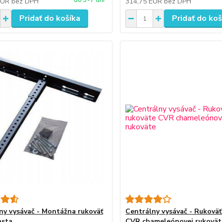
do 3-7 dní
EUR
bez DPH
314,75 EUR
bez DPH
Pridať do košíka
Pridať do koš
ny vysávač - Montážna rukoväť
Centrálny vysávač - Rukoväť
asta
CVR chameleónovej rukovät