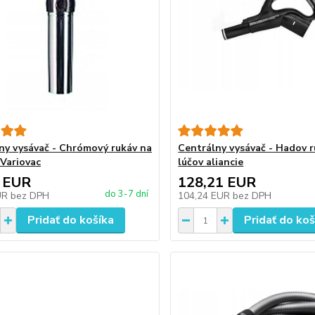
ny vysávač - Chrómový rukáv na
Centrálny vysávač - Hadov 
 Variovac
lúčov aliancie
 EUR
128,21 EUR
do 3-7 dní
UR
bez DPH
104,24 EUR
bez DPH
Pridať do košíka
Pridať do koš