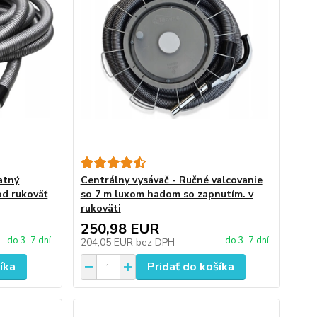
atný
Centrálny vysávač - Ručné valcovanie
d rukoväť
so 7 m luxom hadom so zapnutím. v
rukoväti
250,98 EUR
do 3-7 dní
do 3-7 dní
204,05 EUR
bez DPH
íka
Pridať do košíka