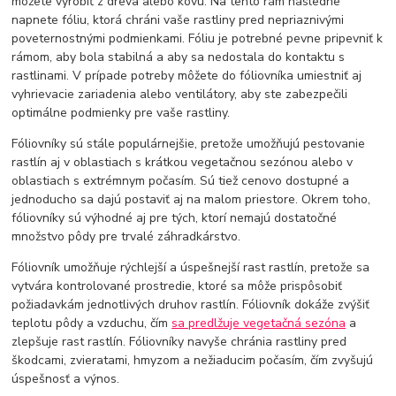
môžete vyrobiť z dreva alebo kovu. Na tento rám následne
napnete fóliu, ktorá chráni vaše rastliny pred nepriaznivými
poveternostnými podmienkami. Fóliu je potrebné pevne pripevniť k
rámom, aby bola stabilná a aby sa nedostala do kontaktu s
rastlinami. V prípade potreby môžete do fóliovníka umiestniť aj
vyhrievacie zariadenia alebo ventilátory, aby ste zabezpečili
optimálne podmienky pre vaše rastliny.
Fóliovníky sú stále populárnejšie, pretože umožňujú pestovanie
rastlín aj v oblastiach s krátkou vegetačnou sezónou alebo v
oblastiach s extrémnym počasím. Sú tiež cenovo dostupné a
jednoducho sa dajú postaviť aj na malom priestore. Okrem toho,
fóliovníky sú výhodné aj pre tých, ktorí nemajú dostatočné
množstvo pôdy pre trvalé záhradkárstvo.
Fóliovník umožňuje rýchlejší a úspešnejší rast rastlín, pretože sa
vytvára kontrolované prostredie, ktoré sa môže prispôsobiť
požiadavkám jednotlivých druhov rastlín. Fóliovník dokáže zvýšiť
teplotu pôdy a vzduchu, čím
sa predlžuje vegetačná sezóna
a
zlepšuje rast rastlín. Fóliovníky navyše chránia rastliny pred
škodcami, zvieratami, hmyzom a nežiaducim počasím, čím zvyšujú
úspešnosť a výnos.