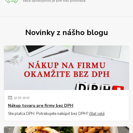
Vaša spokojnosť je pre nás prvoradá
Novinky z nášho blogu
10
.
09
.
2019
Nákup tovaru pre firmy bez DPH
Ste platca DPH. Potrebujete nakúpiť bez DPH?
čítať celé