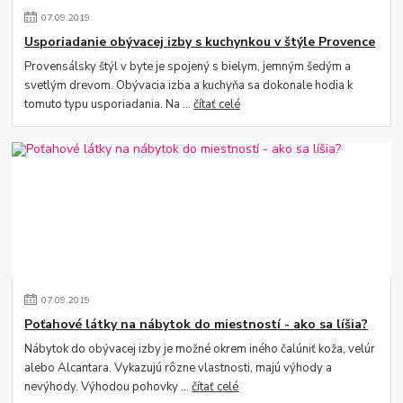
07
.
09
.
2019
Usporiadanie obývacej izby s kuchynkou v štýle Provence
Provensálsky štýl v byte je spojený s bielym, jemným šedým a
svetlým drevom. Obývacia izba a kuchyňa sa dokonale hodia k
tomuto typu usporiadania. Na ...
čítať celé
07
.
09
.
2019
Poťahové látky na nábytok do miestností - ako sa líšia?
Nábytok do obývacej izby je možné okrem iného čalúniť koža, velúr
alebo Alcantara. Vykazujú rôzne vlastnosti, majú výhody a
nevýhody. Výhodou pohovky ...
čítať celé