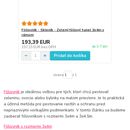
Fóliovník - Skleník - Zelený fóliový tunel 3x4m s
rámom
193,39 EUR
do 3-7 dní
157,23 EUR
bez DPH
Pridať do košíka
strana
z 1
Fóliovník
je ideálnou voľbou pre tých, ktorí chcú pestovať
zeleninu, ovocie alebo bylinky na malom priestore. Je to praktická
a účinná metóda pre pestovanie rastlín a ochranu pred
nepriaznivými vonkajšími podmienkami. V tomto článku sa budeme
zaoberať fóliovníkom s rozmermi 3x4m a 3x4,5m.
Fóliovník s rozmermi 3x4m