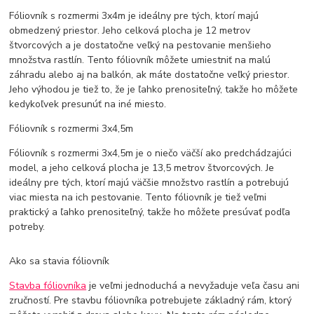
Fóliovník s rozmermi 3x4m je ideálny pre tých, ktorí majú
obmedzený priestor. Jeho celková plocha je 12 metrov
štvorcových a je dostatočne veľký na pestovanie menšieho
množstva rastlín. Tento fóliovník môžete umiestniť na malú
záhradu alebo aj na balkón, ak máte dostatočne veľký priestor.
Jeho výhodou je tiež to, že je ľahko prenositeľný, takže ho môžete
kedykoľvek presunúť na iné miesto.
Fóliovník s rozmermi 3x4,5m
Fóliovník s rozmermi 3x4,5m je o niečo väčší ako predchádzajúci
model, a jeho celková plocha je 13,5 metrov štvorcových. Je
ideálny pre tých, ktorí majú väčšie množstvo rastlín a potrebujú
viac miesta na ich pestovanie. Tento fóliovník je tiež veľmi
praktický a ľahko prenositeľný, takže ho môžete presúvať podľa
potreby.
Ako sa stavia fóliovník
Stavba fóliovníka
je veľmi jednoduchá a nevyžaduje veľa času ani
zručností. Pre stavbu fóliovníka potrebujete základný rám, ktorý