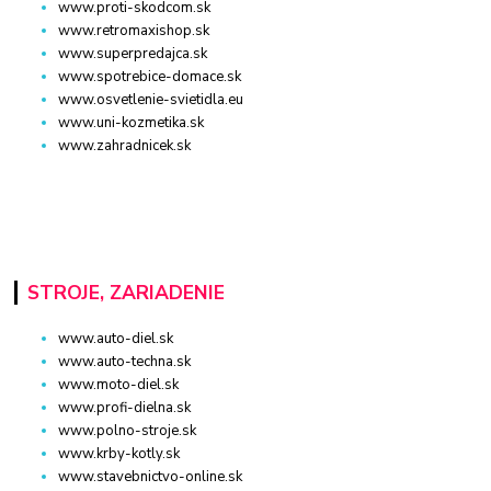
www.proti-skodcom.sk
www.retromaxishop.sk
www.superpredajca.sk
www.spotrebice-domace.sk
www.osvetlenie-svietidla.eu
www.uni-kozmetika.sk
www.zahradnicek.sk
STROJE, ZARIADENIE
www.auto-diel.sk
www.auto-techna.sk
www.moto-diel.sk
www.profi-dielna.sk
www.polno-stroje.sk
www.krby-kotly.sk
www.stavebnictvo-online.sk