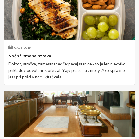
07
.
09
.
2019
Nočná smena strava
Doktor, strážca, zamestnanec čerpacej stanice - to je len niekoľko
príkladov povolaní, ktoré zahŕňajú prácu na zmeny. Ako správne
jesť pri práci v noc...
čítať celé