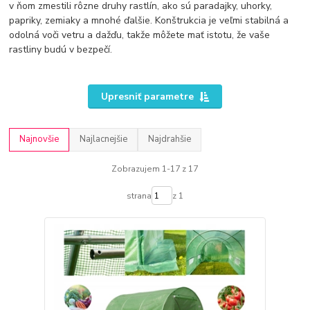
v ňom zmestili rôzne druhy rastlín, ako sú paradajky, uhorky,
papriky, zemiaky a mnohé ďalšie. Konštrukcia je veľmi stabilná a
odolná voči vetru a dažďu, takže môžete mať istotu, že vaše
rastliny budú v bezpečí.
Upresniť parametre
Najnovšie
Najlacnejšie
Najdrahšie
Zobrazujem 1-17 z 17
strana
z 1