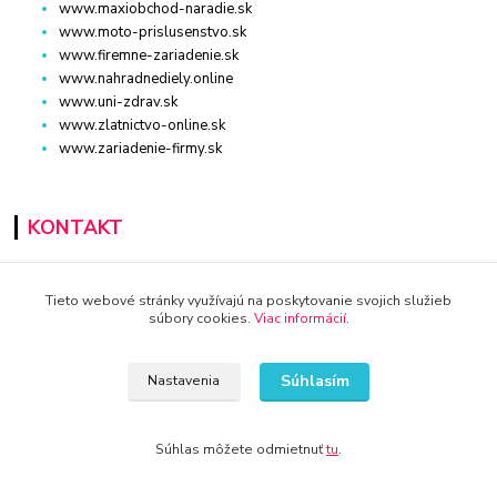
www.maxiobchod-naradie.sk
www.moto-prislusenstvo.sk
www.firemne-zariadenie.sk
www.nahradnediely.online
www.uni-zdrav.sk
www.zlatnictvo-online.sk
www.zariadenie-firmy.sk
KONTAKT
Tieto webové stránky využívajú na poskytovanie svojich služieb
www.kvalitnytovar.sk
súbory cookies.
Viac informácií
.
+421 940 949 000
Súhlasím
Nastavenia
info@kamenik.sk
Súhlas môžete odmietnuť
tu
.