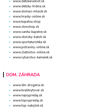
www.detskaradost.sk
www.detsky-hrdina.sk
www.domaci-milacik.sk
www.hracky-online.sk
www.kupelna.shop
www.stonshop.sk
www.sanita-kupelne.sk
www.skolsky-batoh.sk
www.sportaturistika.sk
www.potraviny-online.sk
www.zlatnictvo-online.sk
www.rybarstvo-kamenik.sk
DOM, ZÁHRADA
www.dm-drogeria.sk
www.kvalitnytovar.sk
www.najvypredaj.sk
www.topvypredaj.sk
www.top-nabytok.sk