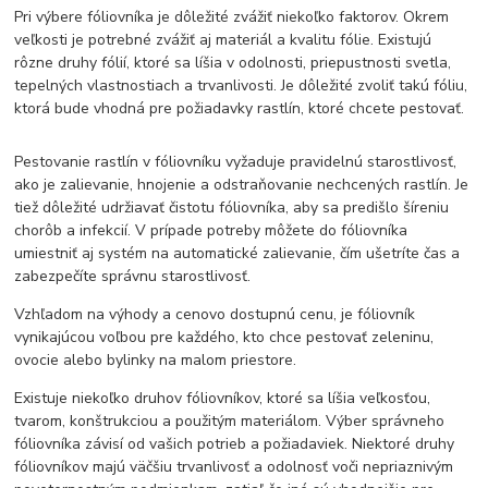
Pri výbere fóliovníka je dôležité zvážiť niekoľko faktorov. Okrem
veľkosti je potrebné zvážiť aj materiál a kvalitu fólie. Existujú
rôzne druhy fólií, ktoré sa líšia v odolnosti, priepustnosti svetla,
tepelných vlastnostiach a trvanlivosti. Je dôležité zvoliť takú fóliu,
ktorá bude vhodná pre požiadavky rastlín, ktoré chcete pestovať.
Pestovanie rastlín v fóliovníku vyžaduje pravidelnú starostlivosť,
ako je zalievanie, hnojenie a odstraňovanie nechcených rastlín. Je
tiež dôležité udržiavať čistotu fóliovníka, aby sa predišlo šíreniu
chorôb a infekcií. V prípade potreby môžete do fóliovníka
umiestniť aj systém na automatické zalievanie, čím ušetríte čas a
zabezpečíte správnu starostlivosť.
Vzhľadom na výhody a cenovo dostupnú cenu, je fóliovník
vynikajúcou voľbou pre každého, kto chce pestovať zeleninu,
ovocie alebo bylinky na malom priestore.
Existuje niekoľko druhov fóliovníkov, ktoré sa líšia veľkosťou,
tvarom, konštrukciou a použitým materiálom. Výber správneho
fóliovníka závisí od vašich potrieb a požiadaviek. Niektoré druhy
fóliovníkov majú väčšiu trvanlivosť a odolnosť voči nepriaznivým