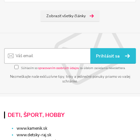
Zobraziť všetky články
Prihlásiť sa
Súhlasím so
spracovaním osobných údajov
za účelom zasielania newslettera.
Nezmeškajte naše exkluzívne tipy, triky a jedinečné ponuky priamo vo vašej
schránke.
DETI, ŠPORT, HOBBY
www.kamenik.sk
www.detsky-raj.sk