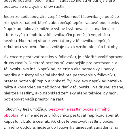
poveternostným podmienkam, zatiaľ čo iné sú vhodnejšie pre
pestovanie určitých druhov rastlín.
Jeden zo spôsobov, ako zlepšiť výkonnosť fóliovníka, je použitie
rôznych zariadení, ktoré zabezpečujú lepšie rastové podmienky.
Napríklad, fóliovník môžete vybaviť vyhrievacími zariadeniami,
ktoré zvyšujú teplotu v fóliovníku, čím predlžujú vegetačnú
sezónu. Na druhej strane, ventilátory v fóliovníku zlepšujú
cirkuláciu vzduchu, čím sa znižuje riziko vzniku plesní a hniloby.
Ak chcete pestovať rastliny v fóliovníku, je dôležité zvoliť správne
druhy rastlín. Niektoré rastliny sú vhodnejšie pre pestovanie v
fóliovníku ako iné. Napríklad, zelenina ako paradajky, uhorky,
papriky a cukety sú veľmi vhodné pre pestovanie v fóliovníku,
pretože potrebujú teplo a vlhkosť. Bylinky, ako napríklad bazalka,
mäta a koriander, sa tiež dobre darí v fóliovníku. Na druhej strane,
niektoré rastliny, ako napríklad zemiaky alebo tekvice, by mohli
potrebovať väčší priestor na rast.
Fóliovníky tiež umožňujú
pestovanie rastlín počas zimného
obdobia
. V zime môžete v fóliovníku pestovať napríklad špenát,
kapustu, cibuľu a cesnak. Ak chcete pestovať rastliny počas
zimného obdobia, môžete do fóliovníka umiestniť zariadenia na