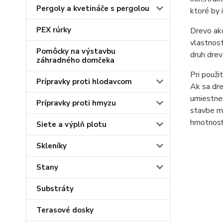
Pergoly a kvetináče s pergolou
ktoré by 
PEX rúrky
Drevo ako
vlastnost
Pomôcky na výstavbu
druh drev
záhradného domčeka
Pri použi
Prípravky proti hlodavcom
Ak sa dre
umiestnen
Prípravky proti hmyzu
stavbe mo
hmotnosť
Siete a výplň plotu
Skleníky
Stany
Substráty
Terasové dosky