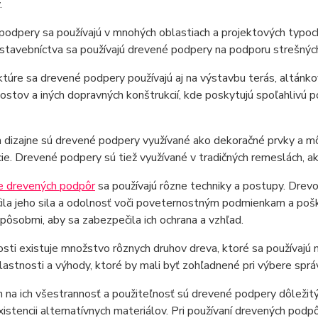
.
odpery sa používajú v mnohých oblastiach a projektových typoch,
 stavebníctva sa používajú drevené podpery na podporu strešných k
ktúre sa drevené podpery používajú aj na výstavbu terás, altánkov
stov a iných dopravných konštrukcií, kde poskytujú spoľahlivú 
 dizajne sú drevené podpery využívané ako dekoračné prvky a m
ie. Drevené podpery sú tiež využívané v tradičných remeslách, ak
be drevených podpôr
sa používajú rôzne techniky a postupy. Drevo
ila jeho sila a odolnosť voči poveternostným podmienkam a poš
pôsobmi, aby sa zabezpečila ich ochrana a vzhľad.
sti existuje množstvo rôznych druhov dreva, ktoré sa používajú
lastnosti a výhody, ktoré by mali byť zohľadnené pri výbere sprá
na ich všestrannosť a použiteľnosť sú drevené podpery dôležit
xistencii alternatívnych materiálov. Pri používaní drevených podpô