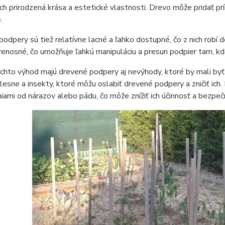
ich prirodzená krása a estetické vlastnosti. Drevo môže pridať p
.
odpery sú tiež relatívne lacné a ľahko dostupné, čo z nich robí d
renosné, čo umožňuje ľahkú manipuláciu a presun podpier tam, k
hto výhod majú drevené podpery aj nevýhody, ktoré by mali byť z
plesne a insekty, ktoré môžu oslabiť drevené podpery a zničiť ich
ami od nárazov alebo pádu, čo môže znížiť ich účinnosť a bezpeč