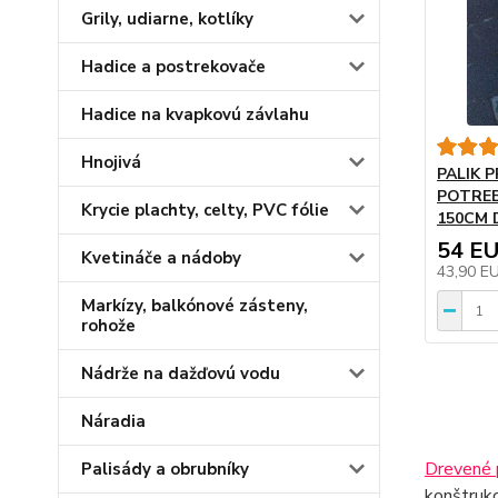
Grily, udiarne, kotlíky
Hadice a postrekovače
Hadice na kvapkovú závlahu
Hnojivá
PALIK 
POTRE
Krycie plachty, celty, PVC fólie
150CM D
54 E
Kvetináče a nádoby
43,90 E
Markízy, balkónové zásteny,
rohože
Nádrže na dažďovú vodu
Náradia
Drevené 
Palisády a obrubníky
konštrukc