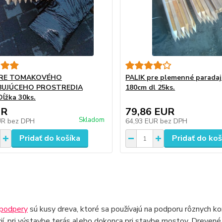
PRE TOMAKOVÉHO
PALIK pre plemenné paradaj
BUJÚCEHO PROSTREDIA
180cm dl 25ks.
ĺžka 30ks.
UR
79,86 EUR
Skladom
UR
bez DPH
64,93 EUR
bez DPH
Pridať do košíka
Pridať do koš
podpery
sú kusy dreva, ktoré sa používajú na podporu rôznych ko
ií, pri výstavbe terás alebo dokonca pri stavbe mostov. Dreven