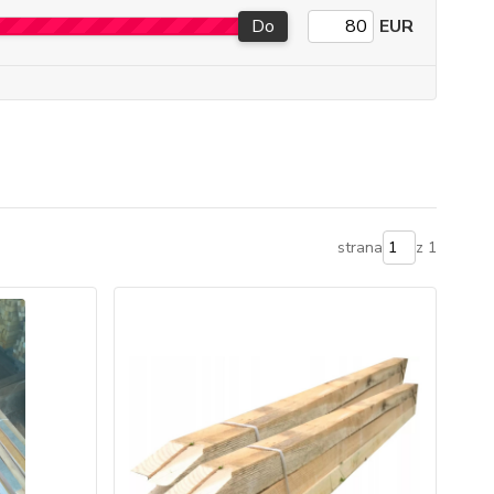
Do
EUR
strana
z 1