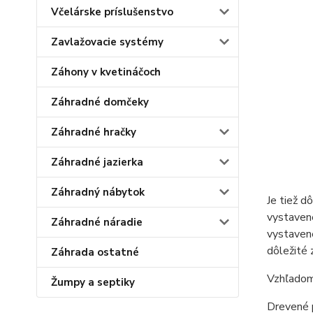
Včelárske príslušenstvo
Zavlažovacie systémy
Záhony v kvetináčoch
Záhradné domčeky
Záhradné hračky
Záhradné jazierka
Záhradný nábytok
Je tiež d
vystavené
Záhradné náradie
vystavené
dôležité 
Záhrada ostatné
Vzhľadom 
Žumpy a septiky
Drevené p