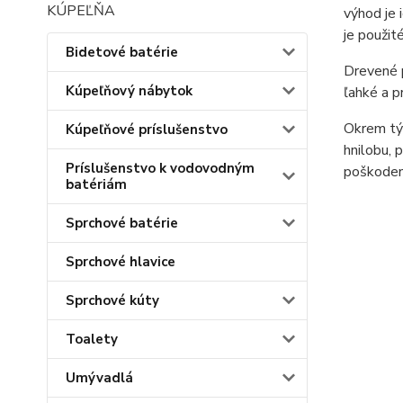
KÚPEĽŇA
výhod je 
je použité
Bidetové batérie
Drevené p
Kúpeľňový nábytok
ľahké a p
Okrem týc
Kúpeľňové príslušenstvo
hnilobu, 
Príslušenstvo k vodovodným
poškodeni
batériám
Sprchové batérie
Sprchové hlavice
Sprchové kúty
Toalety
Umývadlá