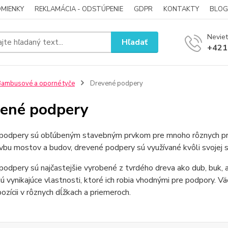
MIENKY
REKLAMÁCIA - ODSTÚPENIE
GDPR
KONTAKTY
BLOG
Neviet
Hľadať
+421
ambusové a oporné tyče
Drevené podpery
ené podpery
podpery sú obľúbeným stavebným prvkom pre mnoho rôznych pro
vbu mostov a budov, drevené podpery sú využívané kvôli svojej sil
odpery sú najčastejšie vyrobené z tvrdého dreva ako dub, buk, 
ú vynikajúce vlastnosti, ktoré ich robia vhodnými pre podpory. V
pozícii v rôznych dĺžkach a priemeroch.