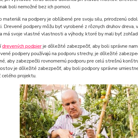
inak boli nemožné bez ich pomoci.
 materiál na podpery je obľúbené pre svoju silu, prirodzenú od
i. Drevené podpery môžu byť vyrobené z rôznych druhov dreva, vr
a má svoje vlastné vlastnosti a výhody, ktoré by mali byť zohľa
tí
drevených podpier
je dôležité zabezpečiť, aby boli správne n
vené podpery používajú na podporu strechy, je dôležité zabezpeči
é, aby zabezpečili rovnomernú podporu pre celú strešnú konštrukc
stov je dôležité zabezpečiť, aby boli podpory správne umiestnen
 celého projektu.