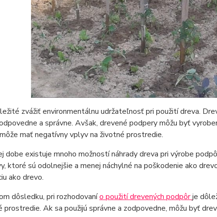
ôležité zvážiť environmentálnu udržateľnosť pri použití dreva. Dre
zodpovedne a správne. Avšak, drevené podpery môžu byť vyrobe
 môže mať negatívny vplyv na životné prostredie.
j dobe existuje mnoho možností náhrady dreva pri výrobe podpôr
vy, ktoré sú odolnejšie a menej náchylné na poškodenie ako drevo
iu ako drevo.
om dôsledku, pri rozhodovaní
o použití drevených podpôr
je dôle
é prostredie. Ak sa použijú správne a zodpovedne, môžu byť dr