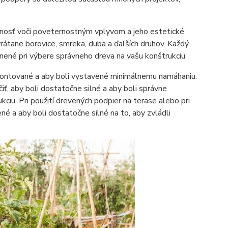
olnosť voči poveternostným vplyvom a jeho estetické
átane borovice, smreka, duba a ďalších druhov. Každý
dnené pri výbere správneho dreva na vašu konštrukciu.
amontované a aby boli vystavené minimálnemu namáhaniu.
ť, aby boli dostatočne silné a aby boli správne
iu. Pri použití drevených podpier na terase alebo pri
é a aby boli dostatočne silné na to, aby zvládli