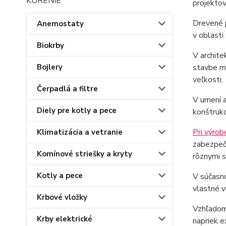
KÚRENIE
projektov
Drevené p
Anemostaty
v oblasti
Biokrby
V archite
stavbe mo
Bojlery
veľkosti.
Čerpadlá a filtre
V umení a
Diely pre kotly a pece
konštrukc
Pri výro
Klimatizácia a vetranie
zabezpeč
Komínové striešky a kryty
rôznymi s
Kotly a pece
V súčasno
vlastné v
Krbové vložky
Vzhľadom 
Krby elektrické
napriek e