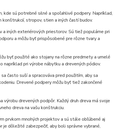
 kde sú potrebné silné a spoľahlivé podpery. Napríklad,
onštrukcií, stropov, stien a iných častí budov.
 a iných exteriérových priestorov. Sú tiež populárne pri
podporu a môžu byť prispôsobené pre rôzne tvary a
ôžu byť použité ako stojany na rôzne predmety a umelé
o napríklad pri výrobe nábytku a drevených pódiov.
 sa často suší a spracováva pred použitím, aby sa
kodeniu. Drevené podpery môžu byť tiež zakončené
 na výrobu drevených podpôr. Každý druh dreva má svoje
vneho dreva na vašu konštrukciu.
ým prvkom mnohých projektov a sú stále obľúbené aj
r je dôležité zabezpečiť, aby boli správne vybrané,