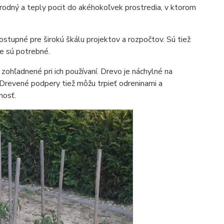
rírodný a teply pocit do akéhokoľvek prostredia, v ktorom
ostupné pre širokú škálu projektov a rozpočtov. Sú tiež
de sú potrebné.
ohľadnené pri ich používaní. Drevo je náchylné na
. Drevené podpery tiež môžu trpieť odreninami a
nosť.