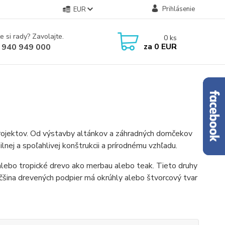
Prihlásenie
EUR
e si rady? Zavolajte.
0
ks
za
0 EUR
 940 949 000
jektov. Od výstavby altánkov a záhradných domčekov
nej a spoľahlivej konštrukcii a prírodnému vzhľadu.
alebo tropické drevo ako merbau alebo teak. Tieto druhy
äčšina drevených podpier má okrúhly alebo štvorcový tvar