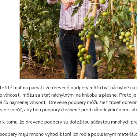
ôležité mať na pamäti, že drevené podpery môžu byť náchylné n
 vlhkosti, môžu sa stať náchylnými na hnilobu a plesne. Preto j
 čo najmenej vlhkosti. Drevené podpery môžu tiež trpieť odreni
zabezpečiť, aby boli podpory chránené pred náhodnými údermi al
k tomu, že drevené podpery sú dôležitou súčasťou mnohých proj
odpery majú mnoho výhod, ktoré ich robia populárnym materiálom