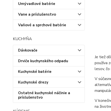
Umývadlové batérie
Vane a príslušenstvo
Vaňové a sprchové batérie
KUCHYŇA
Dávkovače
Je tiež d
Drviče kuchynského odpadu
používa 
lesov, čo
Kuchynské batérie
V súčasne
Kuchynské drezy
alternatí
manipulác
Ostatné kuchynské náčinie a
príslušenstvo
V konečn
na životn