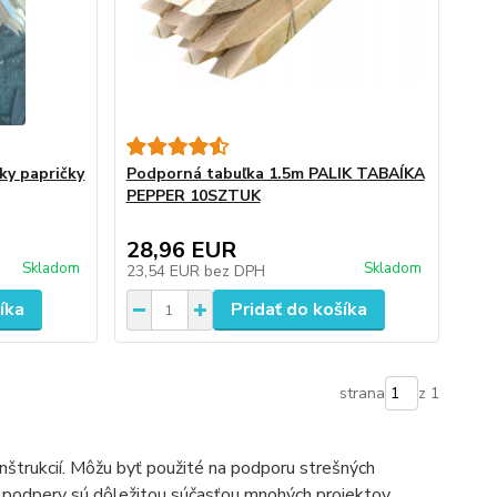
ky papričky
Podporná tabuľka 1.5m PALIK TABAÍKA
PEPPER 10SZTUK
28,96 EUR
Skladom
Skladom
23,54 EUR
bez DPH
íka
Pridať do košíka
strana
z 1
nštrukcií. Môžu byť použité na podporu strešných
é podpery sú dôležitou súčasťou mnohých projektov,