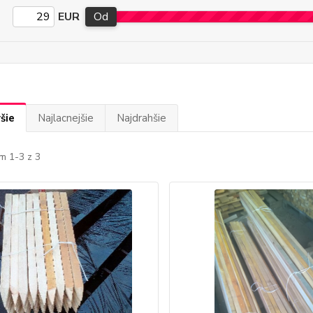
EUR
Od
šie
Najlacnejšie
Najdrahšie
m 1-3 z 3