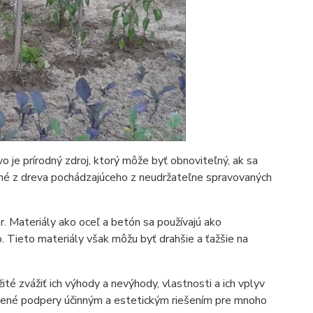
vo je prírodný zdroj, ktorý môže byť obnoviteľný, ak sa
né z dreva pochádzajúceho z neudržateľne spravovaných
. Materiály ako oceľ a betón sa používajú ako
. Tieto materiály však môžu byť drahšie a ťažšie na
žité zvážiť ich výhody a nevýhody, vlastnosti a ich vplyv
evené podpery účinným a estetickým riešením pre mnoho