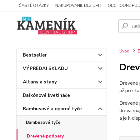
ČASTÉ OTÁZKY
NAKUPOVANIE BEZ DPH
OBCHODNÉ POD
Úvod
B
Bestseller
Drev
VÝPREDAJ SKLADU
Altany a stany
Drevené 
až po sta
Balkónové kvetináče
Drevené p
Bambusové a oporné tyče
dreva maj
a je k dis
Bambusové tyče
Drevené podpery