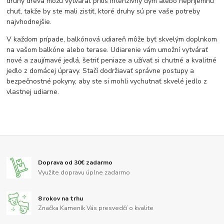
druhy dreva môžu vytvárať príliš intenzívny dym alebo nepríjemnú
chuť, takže by ste mali zistiť, ktoré druhy sú pre vaše potreby
najvhodnejšie.
V každom prípade, balkónová udiareň môže byť skvelým doplnkom
na vašom balkóne alebo terase. Udiarenie vám umožní vytvárať
nové a zaujímavé jedlá, šetriť peniaze a užívať si chutné a kvalitné
jedlo z domácej úpravy. Stačí dodržiavať správne postupy a
bezpečnostné pokyny, aby ste si mohli vychutnať skvelé jedlo z
vlastnej udiarne.
Doprava od 30€ zadarmo
Využite dopravu úplne zadarmo
8 rokov na trhu
Značka Kameník Vás presvedčí o kvalite