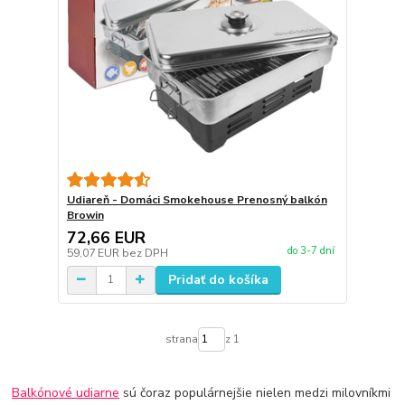
Udiareň - Domáci Smokehouse Prenosný balkón
Browin
72,66 EUR
do 3-7 dní
59,07 EUR
bez DPH
Pridať do košíka
strana
z 1
Balkónové udiarne
sú čoraz populárnejšie nielen medzi milovníkmi