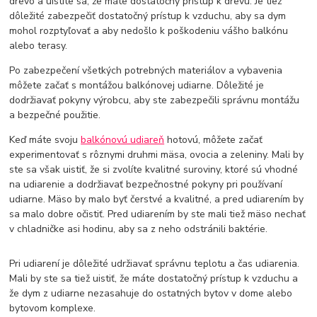
drevo a uistite sa, že máte dostatočný prístup k drevu. Je tiež
dôležité zabezpečiť dostatočný prístup k vzduchu, aby sa dym
mohol rozptyľovať a aby nedošlo k poškodeniu vášho balkónu
alebo terasy.
Po zabezpečení všetkých potrebných materiálov a vybavenia
môžete začať s montážou balkónovej udiarne. Dôležité je
dodržiavať pokyny výrobcu, aby ste zabezpečili správnu montážu
a bezpečné použitie.
Keď máte svoju
balkónovú udiareň
hotovú, môžete začať
experimentovať s rôznymi druhmi mäsa, ovocia a zeleniny. Mali by
ste sa však uistiť, že si zvolíte kvalitné suroviny, ktoré sú vhodné
na udiarenie a dodržiavať bezpečnostné pokyny pri používaní
udiarne. Mäso by malo byť čerstvé a kvalitné, a pred udiarením by
sa malo dobre očistiť. Pred udiarením by ste mali tiež mäso nechať
v chladničke asi hodinu, aby sa z neho odstránili baktérie.
Pri udiarení je dôležité udržiavať správnu teplotu a čas udiarenia.
Mali by ste sa tiež uistiť, že máte dostatočný prístup k vzduchu a
že dym z udiarne nezasahuje do ostatných bytov v dome alebo
bytovom komplexe.