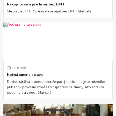
Nákup tovaru pre firmy bez DPH
Ste platca DPH. Potrebujete nakúpiť bez DPH?
čítať celé
07
.
09
.
2019
Nočná smena strava
Doktor, strážca, zamestnanec čerpacej stanice - to je len niekoľko
príkladov povolaní, ktoré zahŕňajú prácu na zmeny. Ako správne
jesť pri práci v noc...
čítať celé