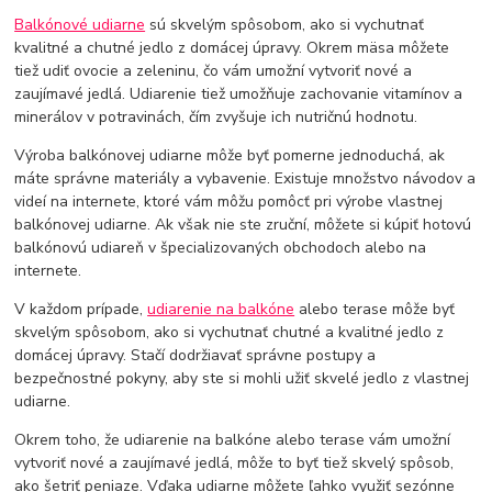
Balkónové udiarne
sú skvelým spôsobom, ako si vychutnať
kvalitné a chutné jedlo z domácej úpravy. Okrem mäsa môžete
tiež udiť ovocie a zeleninu, čo vám umožní vytvoriť nové a
zaujímavé jedlá. Udiarenie tiež umožňuje zachovanie vitamínov a
minerálov v potravinách, čím zvyšuje ich nutričnú hodnotu.
Výroba balkónovej udiarne môže byť pomerne jednoduchá, ak
máte správne materiály a vybavenie. Existuje množstvo návodov a
videí na internete, ktoré vám môžu pomôcť pri výrobe vlastnej
balkónovej udiarne. Ak však nie ste zruční, môžete si kúpiť hotovú
balkónovú udiareň v špecializovaných obchodoch alebo na
internete.
V každom prípade,
udiarenie na balkóne
alebo terase môže byť
skvelým spôsobom, ako si vychutnať chutné a kvalitné jedlo z
domácej úpravy. Stačí dodržiavať správne postupy a
bezpečnostné pokyny, aby ste si mohli užiť skvelé jedlo z vlastnej
udiarne.
Okrem toho, že udiarenie na balkóne alebo terase vám umožní
vytvoriť nové a zaujímavé jedlá, môže to byť tiež skvelý spôsob,
ako šetriť peniaze. Vďaka udiarne môžete ľahko využiť sezónne