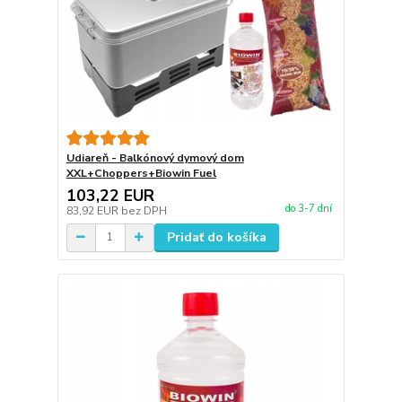
Udiareň - Balkónový dymový dom
XXL+Choppers+Biowin Fuel
103,22 EUR
do 3-7 dní
83,92 EUR
bez DPH
Pridať do košíka