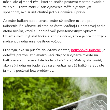
mäsa, ale aj medzi tými, ktorí sa snažia pestovať vlastné ovocie a
zeleninu. Tento malý kúsok vybavenia môže byť skvelým
spôsobom, ako si užiť chutné jedlo z domácej úpravy.
Ak máte balkón alebo terasu, máte už ideálne miesto pre
udiarenie. Balkónové udiarne sa často vyrábajú z nerezovej ocele
alebo hliníka, ktoré sú odolné voči poveternostným vplyvom.
Udiarne môžu byť elektrické alebo na drevo, ktoré je pre mnohých
nadšencov udiarenia ideálnou voľbou.
Pred tým, ako sa pustíte do výroby vlastnej
balkónovej udiarne
, je
dôležité premyslieť niekoľko vecí. Najprv si vyberte miesto na
balkóne alebo terase, kde bude udiareň stáť. Mali by ste zvážiť,
ako veľká udiareň bude, aby sa zmestila na váš balkón a aby ste
ju mohli používať bez problémov.