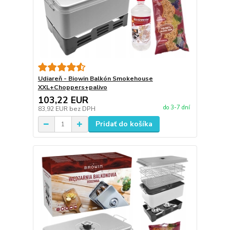
Udiareň - Biowin Balkón Smokehouse
XXL+Choppers+palivo
103,22 EUR
do 3-7 dní
83,92 EUR
bez DPH
Pridať do košíka