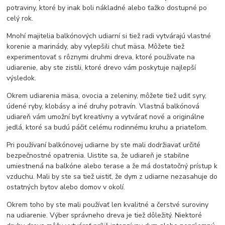
potraviny, ktoré by inak boli nákladné alebo ťažko dostupné po
celý rok.
Mnohí majitelia balkónových udiarní si tiež radi vytvárajú vlastné
korenie a marinády, aby vylepšili chuť mäsa. Môžete tiež
experimentovať s rôznymi druhmi dreva, ktoré používate na
udiarenie, aby ste zistili, ktoré drevo vám poskytuje najlepší
výsledok.
Okrem udiarenia mäsa, ovocia a zeleniny, môžete tiež udiť syry,
údené ryby, klobásy a iné druhy potravín. Vlastná balkónová
udiareň vám umožní byť kreatívny a vytvárať nové a originálne
jedlá, ktoré sa budú páčiť celému rodinnému kruhu a priateľom.
Pri používaní balkónovej udiarne by ste mali dodržiavať určité
bezpečnostné opatrenia. Uistite sa, že udiareň je stabilne
umiestnená na balkóne alebo terase a že má dostatočný prístup k
vzduchu. Mali by ste sa tiež uistiť, že dym z udiarne nezasahuje do
ostatných bytov alebo domov v okolí.
Okrem toho by ste mali používať len kvalitné a čerstvé suroviny
na udiarenie. Výber správneho dreva je tiež dôležitý. Niektoré