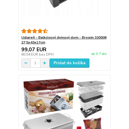
Udiareň - Balkónový dymový dom - Browin 330006
27,5x43x17cm
99,07 EUR
do 3-7 dní
80,54 EUR
bez DPH
Pridať do košíka