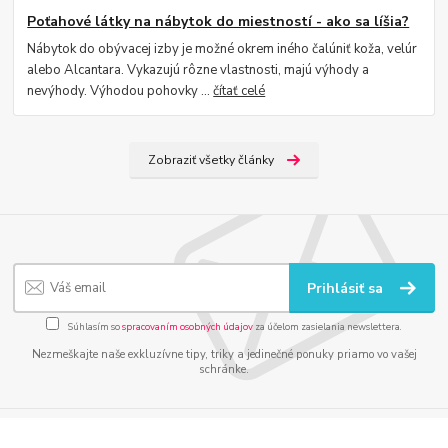
Poťahové látky na nábytok do miestností - ako sa líšia?
Nábytok do obývacej izby je možné okrem iného čalúniť koža, velúr
alebo Alcantara. Vykazujú rôzne vlastnosti, majú výhody a
nevýhody. Výhodou pohovky ...
čítať celé
Zobraziť všetky články
Prihlásiť sa
Súhlasím so
spracovaním osobných údajov
za účelom zasielania newslettera.
Nezmeškajte naše exkluzívne tipy, triky a jedinečné ponuky priamo vo vašej
schránke.