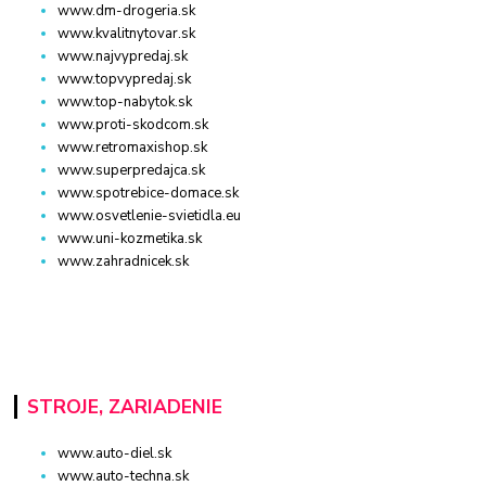
www.dm-drogeria.sk
www.kvalitnytovar.sk
www.najvypredaj.sk
www.topvypredaj.sk
www.top-nabytok.sk
www.proti-skodcom.sk
www.retromaxishop.sk
www.superpredajca.sk
www.spotrebice-domace.sk
www.osvetlenie-svietidla.eu
www.uni-kozmetika.sk
www.zahradnicek.sk
STROJE, ZARIADENIE
www.auto-diel.sk
www.auto-techna.sk