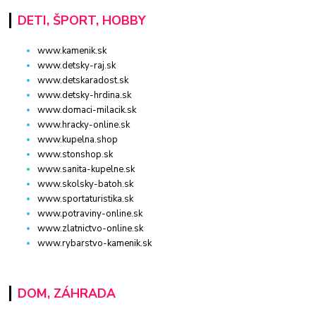
DETI, ŠPORT, HOBBY
www.kamenik.sk
www.detsky-raj.sk
www.detskaradost.sk
www.detsky-hrdina.sk
www.domaci-milacik.sk
www.hracky-online.sk
www.kupelna.shop
www.stonshop.sk
www.sanita-kupelne.sk
www.skolsky-batoh.sk
www.sportaturistika.sk
www.potraviny-online.sk
www.zlatnictvo-online.sk
www.rybarstvo-kamenik.sk
DOM, ZÁHRADA