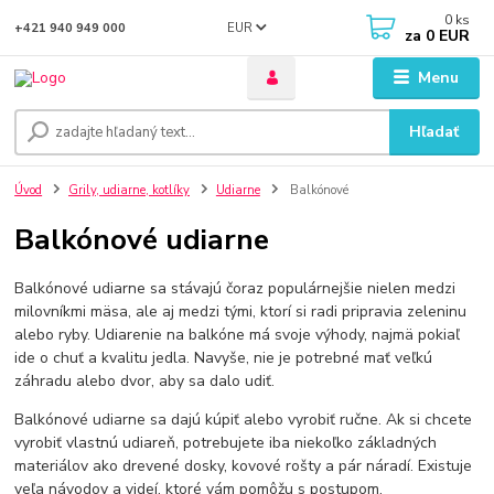
0
ks
EUR
+421 940 949 000
za
0 EUR
Menu
Hľadať
Úvod
Grily, udiarne, kotlíky
Udiarne
Balkónové
Balkónové udiarne
Balkónové udiarne sa stávajú čoraz populárnejšie nielen medzi
milovníkmi mäsa, ale aj medzi tými, ktorí si radi pripravia zeleninu
alebo ryby. Udiarenie na balkóne má svoje výhody, najmä pokiaľ
ide o chuť a kvalitu jedla. Navyše, nie je potrebné mať veľkú
záhradu alebo dvor, aby sa dalo udiť.
Balkónové udiarne sa dajú kúpiť alebo vyrobiť ručne. Ak si chcete
vyrobiť vlastnú udiareň, potrebujete iba niekoľko základných
materiálov ako drevené dosky, kovové rošty a pár náradí. Existuje
veľa návodov a videí, ktoré vám pomôžu s postupom.