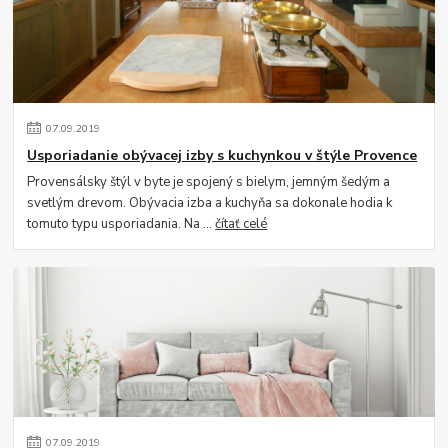
07
.
09
.
2019
Usporiadanie obývacej izby s kuchynkou v štýle Provence
Provensálsky štýl v byte je spojený s bielym, jemným šedým a
svetlým drevom. Obývacia izba a kuchyňa sa dokonale hodia k
tomuto typu usporiadania. Na ...
čítať celé
07
.
09
.
2019