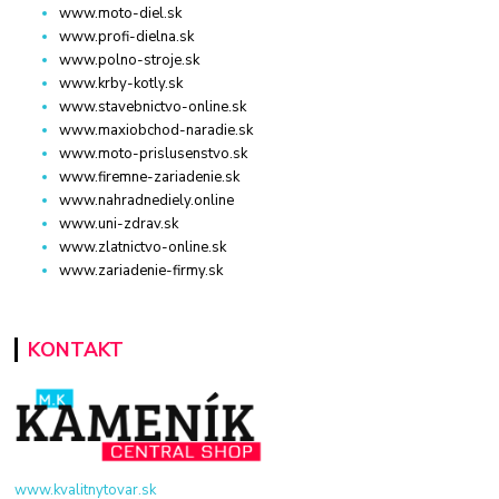
www.moto-diel.sk
www.profi-dielna.sk
www.polno-stroje.sk
www.krby-kotly.sk
www.stavebnictvo-online.sk
www.maxiobchod-naradie.sk
www.moto-prislusenstvo.sk
www.firemne-zariadenie.sk
www.nahradnediely.online
www.uni-zdrav.sk
www.zlatnictvo-online.sk
www.zariadenie-firmy.sk
KONTAKT
www.kvalitnytovar.sk