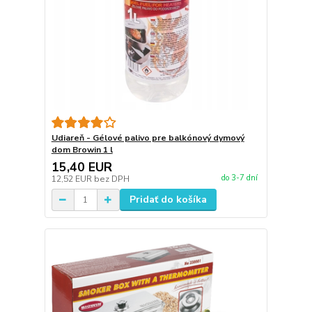
Udiareň - Gélové palivo pre balkónový dymový
dom Browin 1 l
15,40 EUR
do 3-7 dní
12,52 EUR
bez DPH
Pridať do košíka