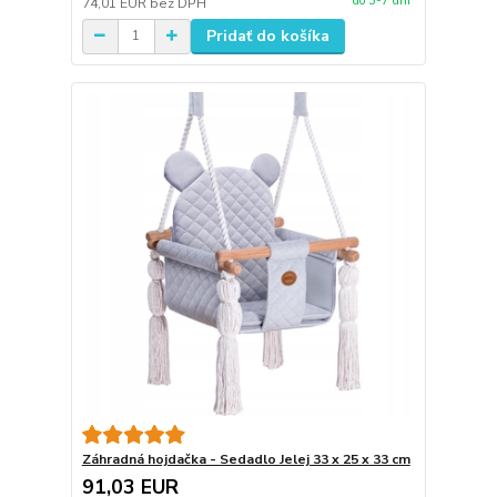
do 3-7 dní
74,01 EUR
bez DPH
Pridať do košíka
Záhradná hojdačka - Sedadlo Jelej 33 x 25 x 33 cm
91,03 EUR