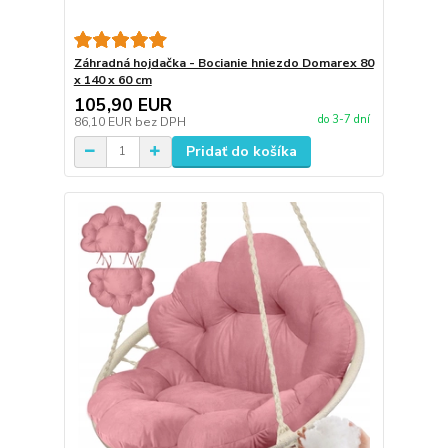
Záhradná hojdačka - Bocianie hniezdo Domarex 80
x 140 x 60 cm
105,90 EUR
do 3-7 dní
86,10 EUR
bez DPH
Pridať do košíka