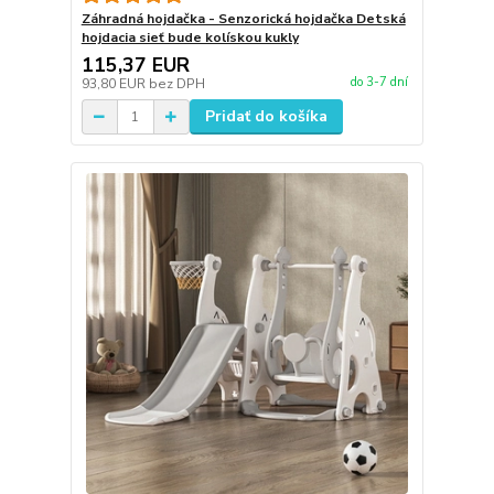
Záhradná hojdačka - Senzorická hojdačka Detská
hojdacia sieť bude kolískou kukly
115,37 EUR
do 3-7 dní
93,80 EUR
bez DPH
Pridať do košíka