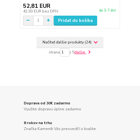
52,81 EUR
do 3-7 dní
42,93 EUR
bez DPH
Pridať do košíka
Načítať ďalšie produkty (24)
strana
z 5
ďalšie
Doprava od 30€ zadarmo
Využite dopravu úplne zadarmo
8 rokov na trhu
Značka Kameník Vás presvedčí o kvalite