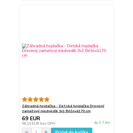
Záhradná hojdačka - Detská hojdačka Drevený
zamatový medvedík 3v1 Béžová170 cm
69 EUR
do 3-7 dní
56,10 EUR
bez DPH
Pridať do košíka