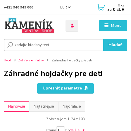
0
ks
EUR
+421 940 949 000
za
0 EUR
Menu
Hľadať
Úvod
Záhradné hračky
Záhradné hojdačky pre deti
Záhradné hojdačky pre deti
Upresniť parametre
Najnovšie
Najlacnejšie
Najdrahšie
Zobrazujem 1-24 z 103
strana
z 5
ďalšie