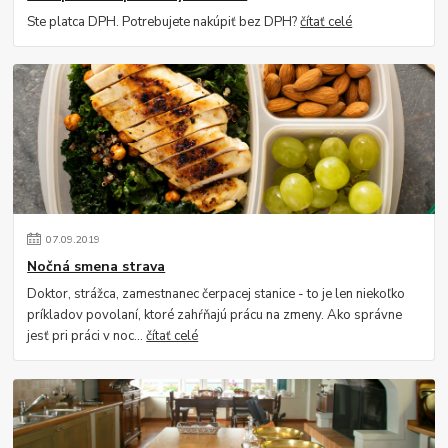
Ste platca DPH. Potrebujete nakúpiť bez DPH?
čítať celé
07
.
09
.
2019
Nočná smena strava
Doktor, strážca, zamestnanec čerpacej stanice - to je len niekoľko
príkladov povolaní, ktoré zahŕňajú prácu na zmeny. Ako správne
jesť pri práci v noc...
čítať celé