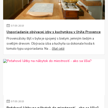
07
.
09
.
2019
Usporiadanie obývacej izby s kuchynkou v štýle Provence
Provensálsky štýl v byte je spojený s bielym, jemným šedým a
svetlým drevom. Obývacia izba a kuchyňa sa dokonale hodia k
tomuto typu usporiadania. Na ...
čítať celé
07
.
09
.
2019
Poťahové látky na nábytok do miestností - ako sa líšia?