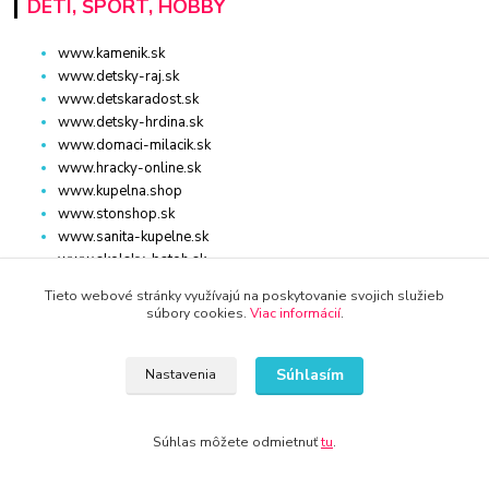
DETI, ŠPORT, HOBBY
www.kamenik.sk
www.detsky-raj.sk
www.detskaradost.sk
www.detsky-hrdina.sk
www.domaci-milacik.sk
www.hracky-online.sk
www.kupelna.shop
www.stonshop.sk
www.sanita-kupelne.sk
www.skolsky-batoh.sk
www.sportaturistika.sk
Tieto webové stránky využívajú na poskytovanie svojich služieb
www.potraviny-online.sk
súbory cookies.
Viac informácií
.
www.zlatnictvo-online.sk
www.rybarstvo-kamenik.sk
Súhlasím
Nastavenia
DOM, ZÁHRADA
Súhlas môžete odmietnuť
tu
.
www.dm-drogeria.sk