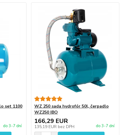
lo set 1100
WZ 250 sada hydrofór 50l, čerpadlo
WZ250 IBO
166,29 EUR
do 3-7 dní
do 3-7 dní
135,19 EUR
bez DPH