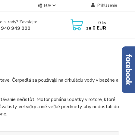
Prihlásenie
EUR
e si rady? Zavolajte.
0
ks
za
0 EUR
 940 949 000
ave. Čerpadlá sa používajú na cirkuláciu vody v bazéne a
távanie nečistôt. Motor poháňa lopatky v rotore, ktoré
áva listy, vetvičky a iné veľké predmety, aby nedostali do
vne.