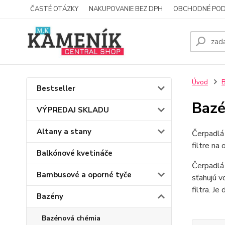
ČASTÉ OTÁZKY
NAKUPOVANIE BEZ DPH
OBCHODNÉ POD
Úvod
Bestseller
Bazé
VÝPREDAJ SKLADU
Altany a stany
Čerpadlá 
filtre na
Balkónové kvetináče
Čerpadlá 
Bambusové a oporné tyče
sťahujú v
filtra. Je
Bazény
Bazénová chémia