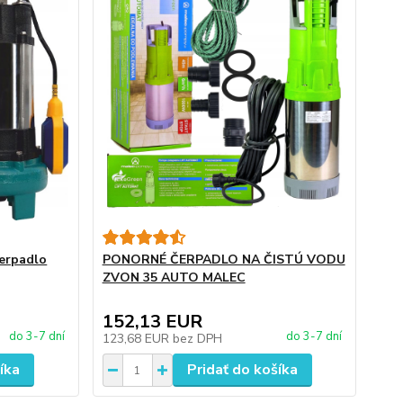
erpadlo
PONORNÉ ČERPADLO NA ČISTÚ VODU
ZVON 35 AUTO MALEC
152,13 EUR
do 3-7 dní
do 3-7 dní
123,68 EUR
bez DPH
íka
Pridať do košíka