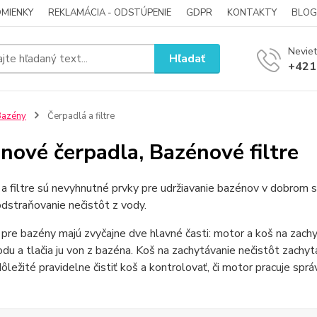
MIENKY
REKLAMÁCIA - ODSTÚPENIE
GDPR
KONTAKTY
BLOG
Neviet
Hľadať
+421
Bazény
Čerpadlá a filtre
nové čerpadla, Bazénové filtre
a filtre sú nevyhnutné prvky pre udržiavanie bazénov v dobrom st
 odstraňovanie nečistôt z vody.
pre bazény majú zvyčajne dve hlavné časti: motor a koš na zachy
odu a tlačia ju von z bazéna. Koš na zachytávanie nečistôt zachyt
 dôležité pravidelne čistiť koš a kontrolovať, či motor pracuje sprá