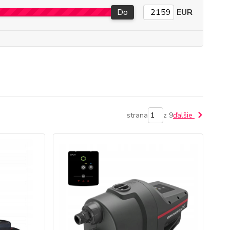
Do
EUR
strana
z 9
ďalšie