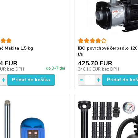
ač Makita 1,5 kg
IBO povrchové čerpadlo 12
l/h
34 EUR
425,70 EUR
do 3-7 dní
EUR
bez DPH
346,10 EUR
bez DPH
Pridať do košíka
Pridať do koš