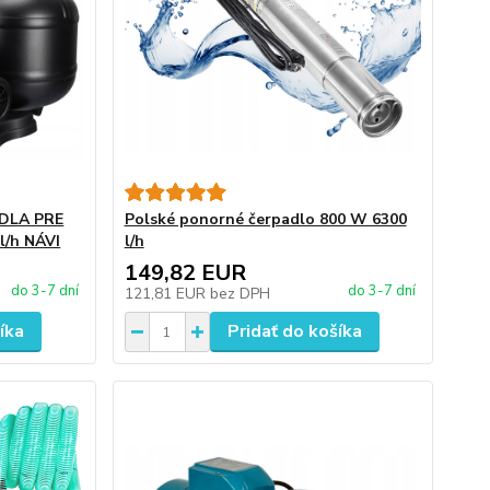
DLA PRE
Polské ponorné čerpadlo 800 W 6300
l/h NÁVI
l/h
149,82 EUR
do 3-7 dní
do 3-7 dní
121,81 EUR
bez DPH
íka
Pridať do košíka