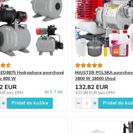
DED8875 Hydrophore povrchové
MAJSTER POLSKA povrchové
o 800 W
3800 W 18000 l/hod
52 EUR
132,82 EUR
do 3-7 dní
EUR
bez DPH
107,98 EUR
bez DPH
Pridať do košíka
Pridať do koš