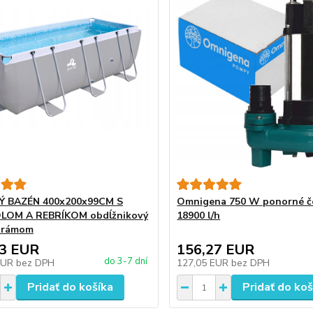
 BAZÉN 400x200x99CM S
Omnigena 750 W ponorné č
LOM A REBRÍKOM obdĺžnikový
18900 l/h
s rámom
73 EUR
156,27 EUR
do 3-7 dní
EUR
bez DPH
127,05 EUR
bez DPH
Pridať do košíka
Pridať do koš