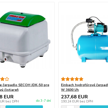
e čerpadlo SECOH JDK-50 pre
Einbach hydrofórové čerpad
vú čistiareň
W 3600 l/h
28 EUR
237,68 EUR
do 3-7 dní
EUR
bez DPH
193,24 EUR
bez DPH