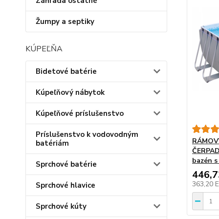
Záhrada ostatné
Žumpy a septiky
KÚPEĽŇA
Bidetové batérie
Kúpeľňový nábytok
Kúpeľňové príslušenstvo
Príslušenstvo k vodovodným
RÁMOVÝ
batériám
ČERPAD
bazén 
Sprchové batérie
446,
363,20 
Sprchové hlavice
Sprchové kúty