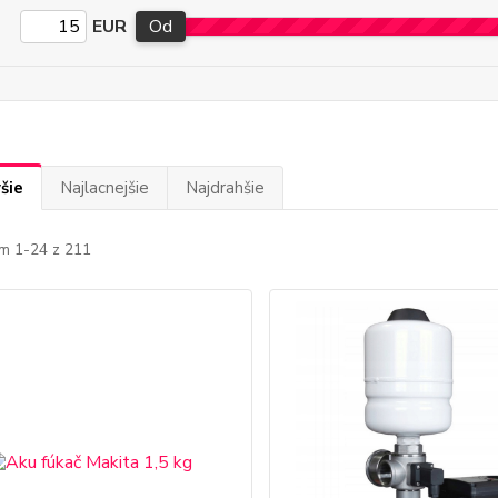
EUR
Od
šie
Najlacnejšie
Najdrahšie
m 1-24 z 211