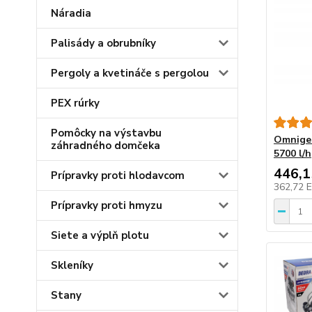
Náradia
Palisády a obrubníky
Pergoly a kvetináče s pergolou
PEX rúrky
Pomôcky na výstavbu
Omnige
záhradného domčeka
5700 l/h
446,
Prípravky proti hlodavcom
362,72 
Prípravky proti hmyzu
Siete a výplň plotu
Skleníky
Stany