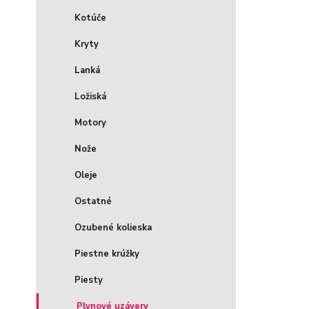
Kotúče
Kryty
Lanká
Ložiská
Motory
Nože
Oleje
Ostatné
Ozubené kolieska
Piestne krúžky
Piesty
Plynové uzávery