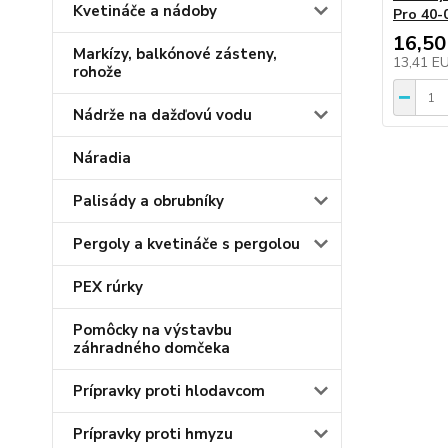
Kvetináče a nádoby
Pro 40-
16,50
Markízy, balkónové zásteny,
13,41 E
rohože
Nádrže na dažďovú vodu
Náradia
Palisády a obrubníky
Pergoly a kvetináče s pergolou
PEX rúrky
Pomôcky na výstavbu
záhradného domčeka
Prípravky proti hlodavcom
Prípravky proti hmyzu