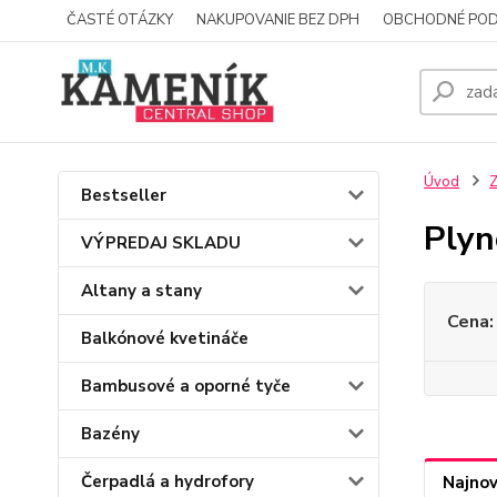
ČASTÉ OTÁZKY
NAKUPOVANIE BEZ DPH
OBCHODNÉ POD
Úvod
Z
Bestseller
Plyn
VÝPREDAJ SKLADU
Altany a stany
Cena:
Balkónové kvetináče
Bambusové a oporné tyče
Bazény
Čerpadlá a hydrofory
Najnov