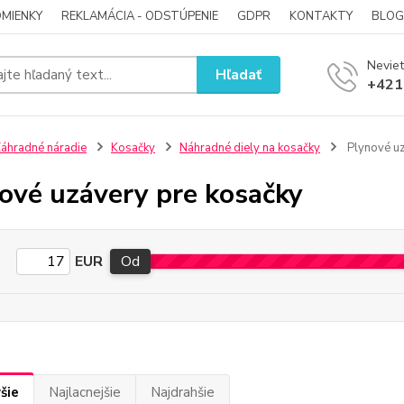
MIENKY
REKLAMÁCIA - ODSTÚPENIE
GDPR
KONTAKTY
BLOG
Neviet
Hľadať
+421
áhradné náradie
Kosačky
Náhradné diely na kosačky
Plynové u
ové uzávery pre kosačky
EUR
Od
šie
Najlacnejšie
Najdrahšie