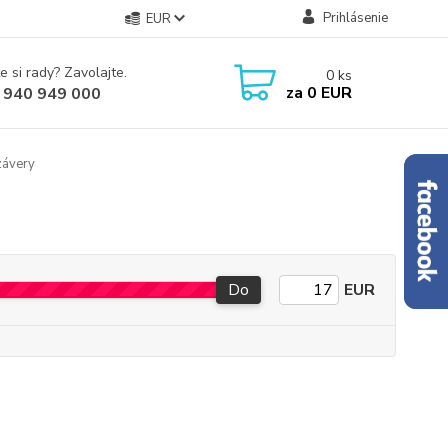
Prihlásenie
EUR
e si rady? Zavolajte.
0
ks
za
0 EUR
 940 949 000
závery
Do
EUR