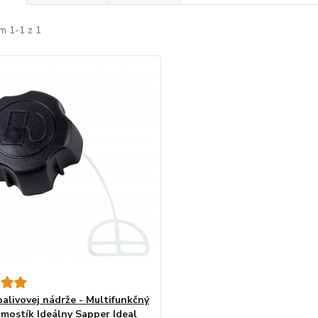
m 1-1 z 1
palivovej nádrže - Multifunkčný
mostík Ideálny Sapper Ideal