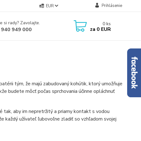
Prihlásenie
EUR
e si rady? Zavolajte.
0
ks
za
0 EUR
 940 949 000
h batérii tým, že majú zabudovaný kohútik, ktorý umožňuje
akže budete môcť počas sprchovania účinne opláchnuť
é tak, aby im nepretržitý a priamy kontakt s vodou
že každý užívateľ ľubovoľne zladiť so vzhľadom svojej