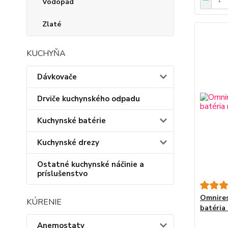
Vodopád
Zlaté
KUCHYŇA
Dávkovače
Drviče kuchynského odpadu
Kuchynské batérie
Kuchynské drezy
Ostatné kuchynské náčinie a
príslušenstvo
Omnires
KÚRENIE
batéria
Anemostaty