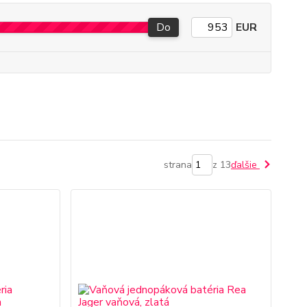
Do
EUR
strana
z 13
ďalšie