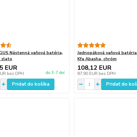
US Nástenná vaňová batéria,
Jednopáková vaňová batéri
 zlato
Kfa Abasha, chróm
05 EUR
108,12 EUR
do 3-7 dní
EUR
bez DPH
87,90 EUR
bez DPH
Pridať do košíka
Pridať do koš