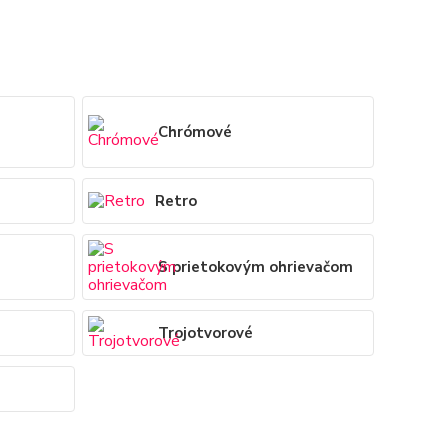
Chrómové
Retro
S prietokovým ohrievačom
Trojotvorové