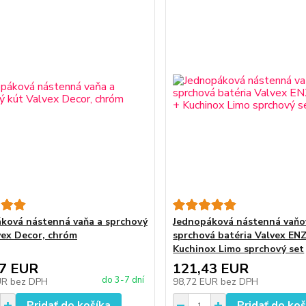
ková nástenná vaňa a sprchový
Jednopáková nástenná vaňo
vex Decor, chróm
sprchová batéria Valvex EN
Kuchinox Limo sprchový set
77 EUR
121,43 EUR
do 3-7 dní
UR
bez DPH
98,72 EUR
bez DPH
Pridať do košíka
Pridať do koš