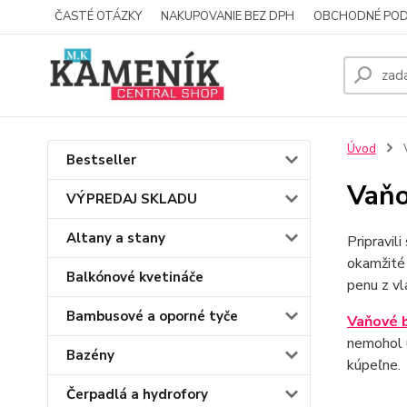
ČASTÉ OTÁZKY
NAKUPOVANIE BEZ DPH
OBCHODNÉ POD
Úvod
V
Bestseller
Vaňo
VÝPREDAJ SKLADU
Altany a stany
Pripravil
okamžité 
Balkónové kvetináče
penu z vl
Bambusové a oporné tyče
Vaňové 
nemohol u
Bazény
kúpeľne.
Čerpadlá a hydrofory