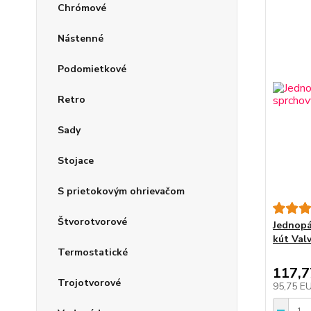
Chrómové
Nástenné
Podomietkové
Retro
Sady
Stojace
S prietokovým ohrievačom
Štvorotvorové
Jednopá
kút Val
Termostatické
117,
Trojotvorové
95,75 E