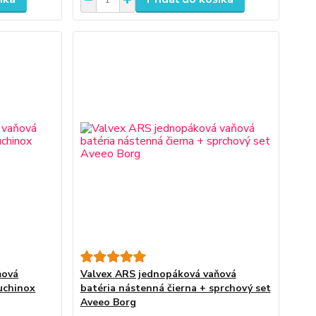
ňová
Valvex ARS jednopáková vaňová
uchinox
batéria nástenná čierna + sprchový set
Aveeo Borg