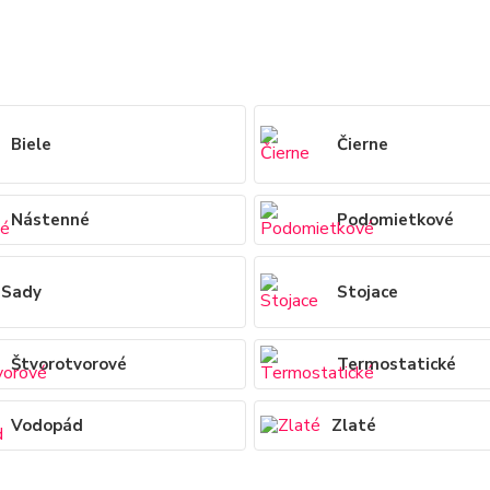
Biele
Čierne
Nástenné
Podomietkové
Sady
Stojace
Štvorotvorové
Termostatické
Vodopád
Zlaté