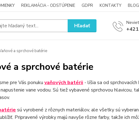
MIENKY
REKLAMÁCIA - ODSTÚPENIE
GDPR
KONTAKTY
BLOG
Neviet
Hľadať
+421
aňové a sprchové batérie
vé a sprchové batérie
i sme pre Vás ponuku
vaňových batérii
- líšia sa od sprchovacíc
napustenie vane vodou. Sú tiež vybavené sprchovou hlavicou, t
asov.
batérie
sú vyrobené z rôznych materiálov, ale všetky sú vyberan
blížiť. Pripravené výrobky majú navyše rôzne farby, takže ich mô