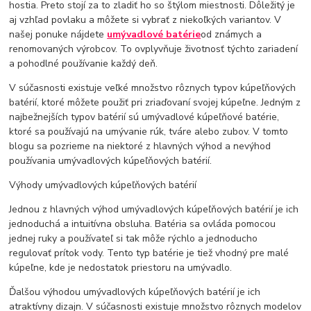
hostia. Preto stojí za to zladiť ho so štýlom miestnosti. Dôležitý je
aj vzhľad povlaku a môžete si vybrať z niekoľkých variantov. V
našej ponuke nájdete
umývadlové batérie
od známych a
renomovaných výrobcov. To ovplyvňuje životnosť týchto zariadení
a pohodlné používanie každý deň.
V súčasnosti existuje veľké množstvo rôznych typov kúpeľňových
batérií, ktoré môžete použiť pri zriaďovaní svojej kúpeľne. Jedným z
najbežnejších typov batérií sú umývadlové kúpeľňové batérie,
ktoré sa používajú na umývanie rúk, tváre alebo zubov. V tomto
blogu sa pozrieme na niektoré z hlavných výhod a nevýhod
používania umývadlových kúpeľňových batérií.
Výhody umývadlových kúpeľňových batérií
Jednou z hlavných výhod umývadlových kúpeľňových batérií je ich
jednoduchá a intuitívna obsluha. Batéria sa ovláda pomocou
jednej ruky a používateľ si tak môže rýchlo a jednoducho
regulovať prítok vody. Tento typ batérie je tiež vhodný pre malé
kúpeľne, kde je nedostatok priestoru na umývadlo.
Ďalšou výhodou umývadlových kúpeľňových batérií je ich
atraktívny dizajn. V súčasnosti existuje množstvo rôznych modelov