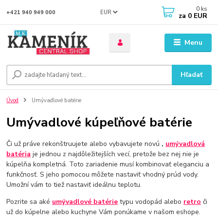
0
ks
EUR
+421 940 949 000
za
0 EUR
Menu
Hľadať
Úvod
Umývadlové batérie
Umývadlové kúpeľňové batérie
Či už práve rekonštruujete alebo vybavujete novú
,
umývadlová
batéria
je jednou z najdôležitejších vecí, pretože bez nej nie je
kúpelňa kompletná. Toto zariadenie musí kombinovať eleganciu a
funkčnosť. S jeho pomocou môžete nastaviť vhodný prúd vody.
Umožní vám to tiež nastaviť ideálnu teplotu.
Pozrite sa aké
umývadlové batérie
typu vodopád alebo
retro
či
už do kúpelne alebo kuchyne Vám ponúkame v našom eshope.