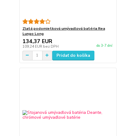
Zlatá podomietková umývadlová batéria Rea
Lungo Long
134,37 EUR
do 3-7 dní
109,24 EUR
bez DPH
Pridať do košíka