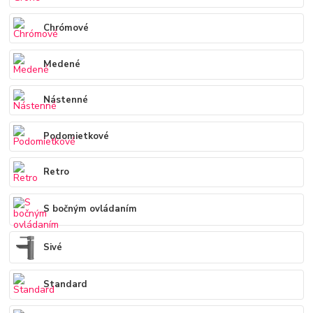
Chrómové
Medené
Nástenné
Podomietkové
Retro
S bočným ovládaním
Sivé
Standard