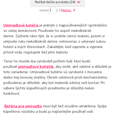
Načítať ďalšie produkty (24)
strana
z 19
ďalšie
Umývadlová batéria
je jedným z najpoužívanejších spotrebičov
vo vašej domácnosti. Používate ho aspoň niekoľkokrát
denne. Začnete ráno tým, že si urobíte rannú toaletu, potom si
umývate ruky niekoľkokrát denne, nehovoriac o umývaní zubov,
holení a iných činnostiach. Zakaždým, keď zapnete a vypnete
prívod vody, regulujete tiež jeho teplotu.
Teraz ho musíte iba vynásobiť počtom ľudí, ktorí budú
používať
umývadlový kohútik
,
aby zistili, aké odolné a dôležité je
toto zariadenie. Umývadlové batérie sú vyrobené z mosadze
alebo inej kovovej zliatiny. Okrem odolnosti proti mechanickému
poškodeniu je dôležité, aby bol materiál odolný voči korózii. Pri
výbere týchto kúpeľňových predmetov je dôležitá nielen
funkčnosť.
Batéria pre umývadlo
musí byť tiež vizuálne atraktívna. Spája
kúpeľňovú výzdobu a budú ju najčastejšie používať vaši