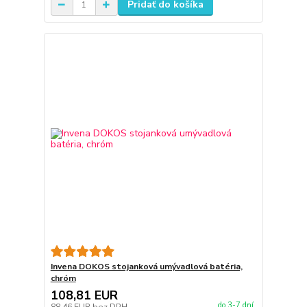
Pridať do košíka
Invena DOKOS stojanková umývadlová batéria,
chróm
108,81 EUR
do 3-7 dní
88,46 EUR
bez DPH