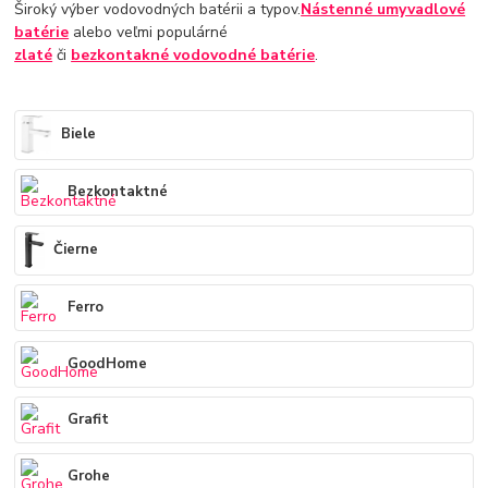
Široký výber vodovodných batérii a typov.
Nástenné umyvadlové
batérie
alebo veľmi populárné
zlaté
či
bezkontakné vodovodné batérie
.
Biele
Bezkontaktné
Čierne
Ferro
GoodHome
Grafit
Grohe