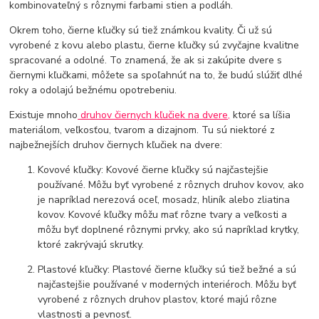
kombinovateľný s rôznymi farbami stien a podláh.
Okrem toho, čierne kľučky sú tiež známkou kvality. Či už sú
vyrobené z kovu alebo plastu, čierne kľučky sú zvyčajne kvalitne
spracované a odolné. To znamená, že ak si zakúpite dvere s
čiernymi kľučkami, môžete sa spoľahnúť na to, že budú slúžiť dlhé
roky a odolajú bežnému opotrebeniu.
Existuje mnoho
druhov čiernych kľučiek na dvere,
ktoré sa líšia
materiálom, veľkosťou, tvarom a dizajnom. Tu sú niektoré z
najbežnejších druhov čiernych kľučiek na dvere:
Kovové kľučky: Kovové čierne kľučky sú najčastejšie
používané. Môžu byť vyrobené z rôznych druhov kovov, ako
je napríklad nerezová oceľ, mosadz, hliník alebo zliatina
kovov. Kovové kľučky môžu mať rôzne tvary a veľkosti a
môžu byť doplnené rôznymi prvky, ako sú napríklad krytky,
ktoré zakrývajú skrutky.
Plastové kľučky: Plastové čierne kľučky sú tiež bežné a sú
najčastejšie používané v moderných interiéroch. Môžu byť
vyrobené z rôznych druhov plastov, ktoré majú rôzne
vlastnosti a pevnosť.