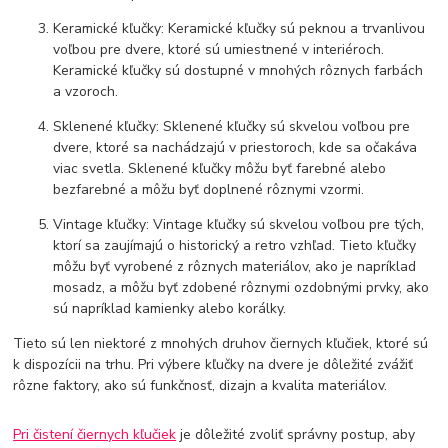
Keramické kľučky: Keramické kľučky sú peknou a trvanlivou
voľbou pre dvere, ktoré sú umiestnené v interiéroch.
Keramické kľučky sú dostupné v mnohých rôznych farbách
a vzoroch.
Sklenené kľučky: Sklenené kľučky sú skvelou voľbou pre
dvere, ktoré sa nachádzajú v priestoroch, kde sa očakáva
viac svetla. Sklenené kľučky môžu byť farebné alebo
bezfarebné a môžu byť doplnené rôznymi vzormi.
Vintage kľučky: Vintage kľučky sú skvelou voľbou pre tých,
ktorí sa zaujímajú o historický a retro vzhľad. Tieto kľučky
môžu byť vyrobené z rôznych materiálov, ako je napríklad
mosadz, a môžu byť zdobené rôznymi ozdobnými prvky, ako
sú napríklad kamienky alebo korálky.
Tieto sú len niektoré z mnohých druhov čiernych kľučiek, ktoré sú
k dispozícii na trhu. Pri výbere kľučky na dvere je dôležité zvážiť
rôzne faktory, ako sú funkčnosť, dizajn a kvalita materiálov.
Pri čistení čiernych kľučiek
je dôležité zvoliť správny postup, aby