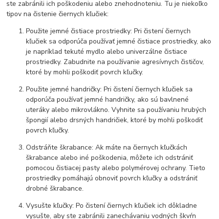
ste zabránili ich poškodeniu alebo znehodnoteniu. Tu je niekoľko
tipov na čistenie čiernych kľučiek:
Použite jemné čistiace prostriedky: Pri čistení čiernych
kľučiek sa odporúča používať jemné čistiace prostriedky, ako
je napríklad tekuté mydlo alebo univerzálne čistiace
prostriedky. Zabudnite na používanie agresívnych čističov,
ktoré by mohli poškodiť povrch kľučky.
Použite jemné handričky: Pri čistení čiernych kľučiek sa
odporúča používať jemné handričky, ako sú bavlnené
uteráky alebo mikrovlákno. Vyhnite sa používaniu hrubých
špongií alebo drsných handričiek, ktoré by mohli poškodiť
povrch kľučky.
Odstráňte škrabance: Ak máte na čiernych kľučkách
škrabance alebo iné poškodenia, môžete ich odstrániť
pomocou čistiacej pasty alebo polymérovej ochrany. Tieto
prostriedky pomáhajú obnoviť povrch kľučky a odstrániť
drobné škrabance.
Vysušte kľučky: Po čistení čiernych kľučiek ich dôkladne
vysušte, aby ste zabránili zanechávaniu vodných škvŕn