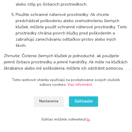
alebo stôp po čistiacich prostriedkoch.
Použite ochranné náterové prostriedky: Ak chcete
predchádzať poškodeniu alebo znehodnoteniu čiernych
kľučiek, môžete použiť ochranné náterové prostriedky. Tieto
prostriedky chránia povrch kľučky pred poškodením a
zabraňujú zanechávaniu odtlačkov prstov alebo iných
škvŕn.
Zhrnutie: Čistenie čiernych kľučiek je jednoduché, ak použijete
jemné čistiace prostriedky a jemné handričky. Ak máte na kľučkách
škrabance alebo iné poškodenia, môžete ich odstrániť pomocou
čistiacej pasty alebo polymérovej ochrany. Dôležité je kľučky
Tieto webové stránky využívajú na poskytovanie svojich služieb
dôkladne vysušiť a chrániť ich povrch pomocou ochranných
súbory cookies.
Viac informácií
.
náterových prostriedkov.
Súhlasím
Nastavenia
Súhlas môžete odmietnuť
tu
.
Doprava od 30€ zadarmo