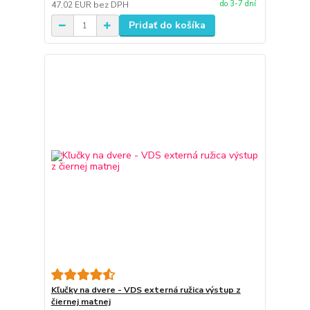
do 3-7 dní
47,02 EUR
bez DPH
Pridať do košíka
Kľučky na dvere - VDS externá ružica výstup z
čiernej matnej