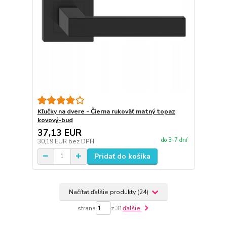
Kľučky na dvere - Čierna rukoväť matný topaz
kovový-bud
37,13 EUR
do 3-7 dní
30,19 EUR
bez DPH
Pridať do košíka
Načítať ďalšie produkty (24)
strana
z 31
ďalšie