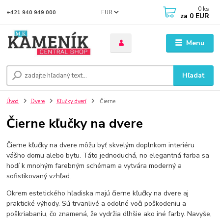
0
ks
EUR
+421 940 949 000
za
0 EUR
Menu
Hľadať
Úvod
Dvere
Kľučky dverí
Čierne
Čierne kľučky na dvere
Čierne kľučky na dvere môžu byť skvelým doplnkom interiéru
vášho domu alebo bytu. Táto jednoduchá, no elegantná farba sa
hodí k mnohým farebným schémam a vytvára moderný a
sofistikovaný vzhľad.
Okrem estetického hľadiska majú čierne kľučky na dvere aj
praktické výhody. Sú trvanlivé a odolné voči poškodeniu a
poškriabaniu, čo znamená, že vydržia dlhšie ako iné farby. Navyše,