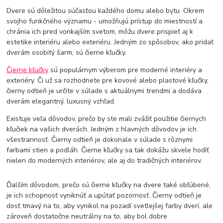
Dvere sú dôležitou súčasťou každého domu alebo bytu. Okrem
svojho funkčného významu - umožňujú prístup do miestností a
chránia ich pred vonkajším svetom, môžu dvere prispieť aj k
estetike interiéru alebo exteriéru. Jedným zo spôsobov, ako pridať
dverám osobitý šarm, sú čierne kľučky.
Čierne kľučky
sú populárnym výberom pre moderné interiéry a
exteriéry. Či už sa rozhodnete pre kovové alebo plastové kľučky,
čierny odtieň je určite v súlade s aktuálnymi trendmi a dodáva
dverám elegantný, luxusný vzhľad.
Existuje veľa dôvodov, prečo by ste mali zvážiť použitie čiernych
kľučiek na vašich dverách. Jedným z hlavných dôvodov je ich
všestrannosť. Čierny odtieň je dokonale v súlade s rôznymi
farbami stien a podláh. Čierne kľučky sa tak dokážu skvele hodíť
nielen do moderných interiérov, ale aj do tradičných interiérov.
Ďalším dôvodom, prečo sú čierne kľučky na dvere také obľúbené,
je ich schopnosť vyniknúť a upútať pozornosť. Čierny odtieň je
dosť tmavý na to, aby vynikol na pozadí svetlejšej farby dverí, ale
zároveň dostatočne neutrálny na to, aby bol dobre