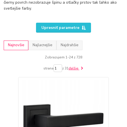
čierny povrch nezobrazuje špinu a otlačky prstov tak ľahko ako
svetlejšie farby.
Upresniť parametre
Najnovšie
Najlacnejšie
Najdrahšie
Zobrazujem 1-24 z 728
strana
z 31
ďalšie