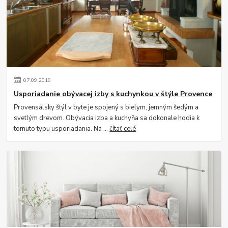
07
.
09
.
2019
Usporiadanie obývacej izby s kuchynkou v štýle Provence
Provensálsky štýl v byte je spojený s bielym, jemným šedým a
svetlým drevom. Obývacia izba a kuchyňa sa dokonale hodia k
tomuto typu usporiadania. Na ...
čítať celé