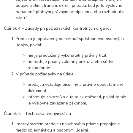
údajov tretím stranám, okrem prípadu, keď je to výslovne
nariadené platným právnym predpisom alebo rozhodnutím
súdu."
Článok 4 – Zásady pri požiadavkách kontrolných orgánov
Predajca je oprávnený odmietnuť sprístupnenie osobných
údajov, pokiaľ:
nie je predložený vykonateľný právny titul,
neexistuje priamy zákonný príkaz alebo súdne
rozhodnutie.
V prípade požiadavky na údaje:
predajca vyžaduje písomný a právne opodstatnený
dokument,
informuje zákazníka o tejto skutočnosti, pokiaľ to nie
je výslovne zakázané zákonom.
Článok 5 – Technická anonymizácia
Interný systém predajcu neuchováva priame prepojenie
medzi objednávkou a osobnými údajmi.