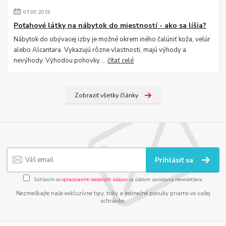
07
.
09
.
2019
Poťahové látky na nábytok do miestností - ako sa líšia?
Nábytok do obývacej izby je možné okrem iného čalúniť koža, velúr
alebo Alcantara. Vykazujú rôzne vlastnosti, majú výhody a
nevýhody. Výhodou pohovky ...
čítať celé
Zobraziť všetky články
Prihlásiť sa
Súhlasím so
spracovaním osobných údajov
za účelom zasielania newslettera.
Nezmeškajte naše exkluzívne tipy, triky a jedinečné ponuky priamo vo vašej
schránke.