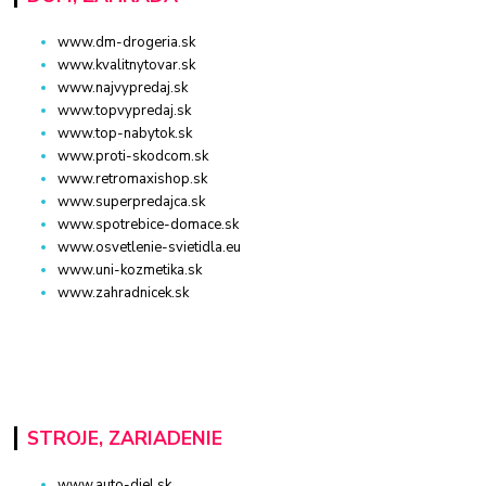
www.dm-drogeria.sk
www.kvalitnytovar.sk
www.najvypredaj.sk
www.topvypredaj.sk
www.top-nabytok.sk
www.proti-skodcom.sk
www.retromaxishop.sk
www.superpredajca.sk
www.spotrebice-domace.sk
www.osvetlenie-svietidla.eu
www.uni-kozmetika.sk
www.zahradnicek.sk
STROJE, ZARIADENIE
www.auto-diel.sk