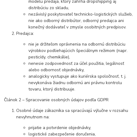
modelu predaja, ktorý zahŕňa dropshipping aj
distribúciu zo skladu,
nezávislý poskytovateľ technicko-logistických služieb,
nie ako odborný distribútor, odborný predajca ani
konečný dodávateľ v zmysle osobitných predpisov.
Predajca:
nie je držiteľom oprávnenia na odbornú distribúciu
výrobkov podliehajúcich špeciálnym režimom (napr.
pesticídy, chemikálie),
nenesie zodpovednosť za účel použitia, legálnosť
alebo odbornosť objednávky,
analogicky vystupuje ako kuriérska spoločnosť, t. j.
nevykonáva žiadnu odbornú ani právnu kontrolu
tovaru, ktorý distribuuje.
Článok 2 – Spracovanie osobných údajov podľa GDPR
Osobné údaje zákazníka sa spracúvajú výlučne v rozsahu
nevyhnutnom na:
prijatie a potvrdenie objednávky,
logistické zabezpečenie doručenia,