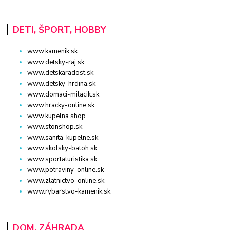
DETI, ŠPORT, HOBBY
www.kamenik.sk
www.detsky-raj.sk
www.detskaradost.sk
www.detsky-hrdina.sk
www.domaci-milacik.sk
www.hracky-online.sk
www.kupelna.shop
www.stonshop.sk
www.sanita-kupelne.sk
www.skolsky-batoh.sk
www.sportaturistika.sk
www.potraviny-online.sk
www.zlatnictvo-online.sk
www.rybarstvo-kamenik.sk
DOM, ZÁHRADA