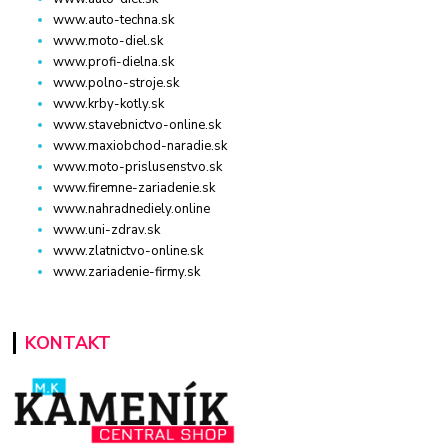
www.auto-techna.sk
www.moto-diel.sk
www.profi-dielna.sk
www.polno-stroje.sk
www.krby-kotly.sk
www.stavebnictvo-online.sk
www.maxiobchod-naradie.sk
www.moto-prislusenstvo.sk
www.firemne-zariadenie.sk
www.nahradnediely.online
www.uni-zdrav.sk
www.zlatnictvo-online.sk
www.zariadenie-firmy.sk
KONTAKT