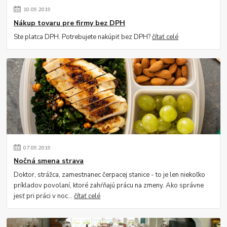
10
.
09
.
2019
Nákup tovaru pre firmy bez DPH
Ste platca DPH. Potrebujete nakúpiť bez DPH?
čítať celé
07
.
09
.
2019
Nočná smena strava
Doktor, strážca, zamestnanec čerpacej stanice - to je len niekoľko
príkladov povolaní, ktoré zahŕňajú prácu na zmeny. Ako správne
jesť pri práci v noc...
čítať celé