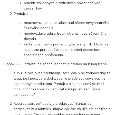
plnenie zákonných a zmluvných povinností voči
zákazníkovi.
Predajca:
neuchováva osobné údaje nad rámec nevyhnutného
časového obdobia,
neodovzdáva údaje tretím stranám bez zákonného
dôvodu,
vedie objednávky pod anonymizovaným ID, ktoré nie
je spätne priraditeľné ku konkrétnej osobe bez
špeciálneho oprávnenia.
Článok 3 – Odmietnutie zodpovednosti a prenos na kupujúceho
Kupujúci výslovne prehlasuje, že: "Som plne zodpovedný za
legálnosť použitia a dodržiavanie predpisov súvisiacich s
objednaným produktom. Predajca nie je povinný skúmať
moju odbornú spôsobilosť, účel nákupu ani regulačné
obmedzenia."
Kupujúci zároveň udeľuje predajcovi: "Súhlas so
spracovaním osobných údajov výlučne za účelom doručenia
objednávky. Neudeľujem súhlas na sprístupnenie mojich