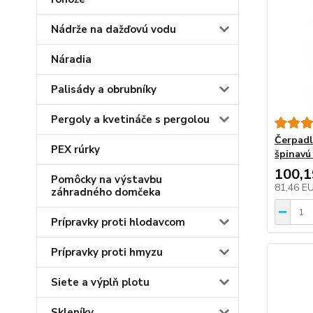
Nádrže na dažďovú vodu
Náradia
Palisády a obrubníky
Pergoly a kvetináče s pergolou
Čerpadl
PEX rúrky
špinavú
100,
Pomôcky na výstavbu
81,46 E
záhradného domčeka
Prípravky proti hlodavcom
Prípravky proti hmyzu
Siete a výplň plotu
Skleníky