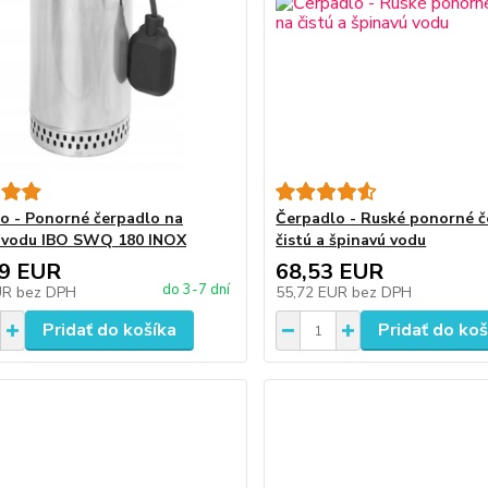
o - Ponorné čerpadlo na
Čerpadlo - Ruské ponorné č
 vodu IBO SWQ 180 INOX
čistú a špinavú vodu
19 EUR
68,53 EUR
do 3-7 dní
UR
bez DPH
55,72 EUR
bez DPH
Pridať do košíka
Pridať do koš