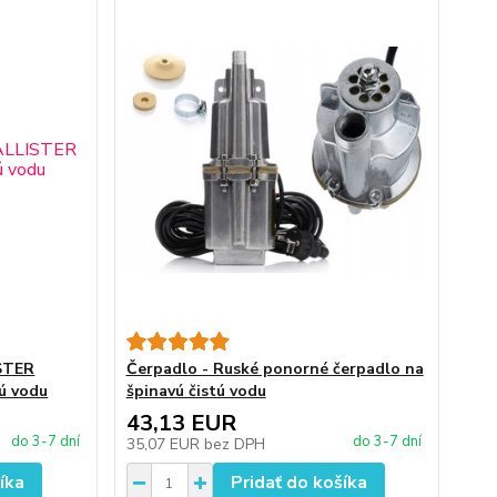
STER
Čerpadlo - Ruské ponorné čerpadlo na
ú vodu
špinavú čistú vodu
43,13 EUR
do 3-7 dní
do 3-7 dní
35,07 EUR
bez DPH
íka
Pridať do košíka