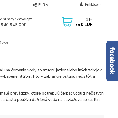
Prihlásenie
EUR
e si rady? Zavolajte.
0
ks
za
0 EUR
 940 949 000
ú vodu
ú na čerpanie vody zo studní, jazier alebo iných zdrojov,
vybavené filtrom, ktorý zabraňuje vstupu nečistôt a
malé prevádzky, ktoré potrebujú čerpať vodu z nečistých
 sa často používa dažďová voda na zavlažovanie rastlín.