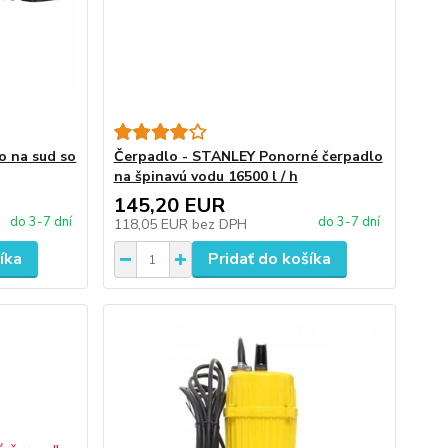
o na sud so
Čerpadlo - STANLEY Ponorné čerpadlo
na špinavú vodu 16500 l / h
145,20 EUR
do 3-7 dní
do 3-7 dní
118,05 EUR
bez DPH
íka
Pridať do košíka