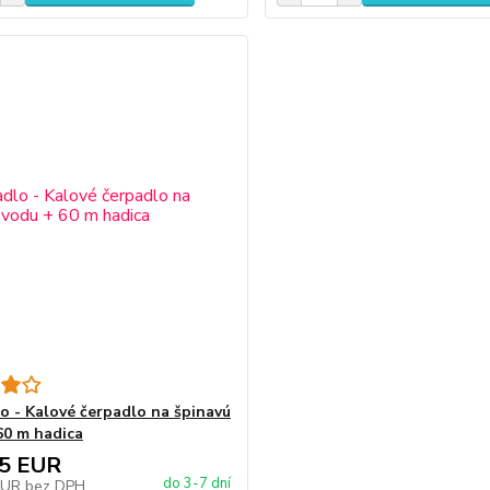
o - Kalové čerpadlo na špinavú
60 m hadica
05 EUR
do 3-7 dní
EUR
bez DPH