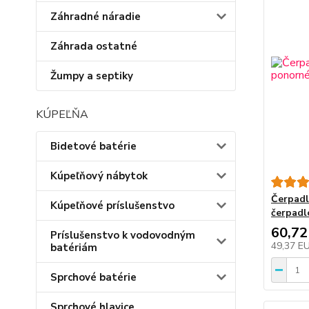
Záhradné náradie
Záhrada ostatné
Žumpy a septiky
KÚPEĽŇA
Bidetové batérie
Kúpeľňový nábytok
Čerpadl
Kúpeľňové príslušenstvo
čerpadl
60,72
Príslušenstvo k vodovodným
49,37 E
batériám
Sprchové batérie
Sprchové hlavice