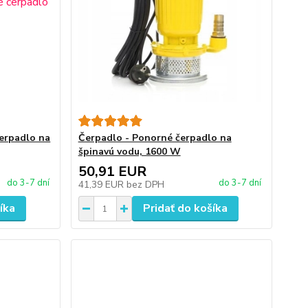
erpadlo na
Čerpadlo - Ponorné čerpadlo na
špinavú vodu, 1600 W
50,91 EUR
do 3-7 dní
do 3-7 dní
41,39 EUR
bez DPH
íka
Pridať do košíka