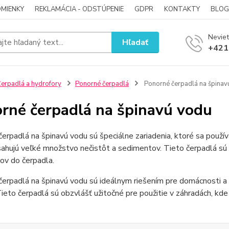
MIENKY
REKLAMÁCIA - ODSTÚPENIE
GDPR
KONTAKTY
BLOG
Neviet
Hľadať
+421
erpadlá a hydrofory
Ponorné čerpadlá
Ponorné čerpadlá na špinav
rné čerpadlá na špinavú vodu
erpadlá na špinavú vodu sú špeciálne zariadenia, ktoré sa používaj
ahujú veľké množstvo nečistôt a sedimentov. Tieto čerpadlá sú 
ov do čerpadla.
erpadlá na špinavú vodu sú ideálnym riešením pre domácnosti a 
Tieto čerpadlá sú obzvlášť užitočné pre použitie v záhradách, kde