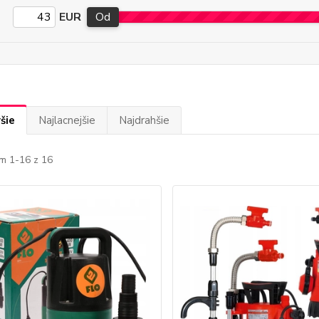
EUR
Od
šie
Najlacnejšie
Najdrahšie
m 1-16 z 16