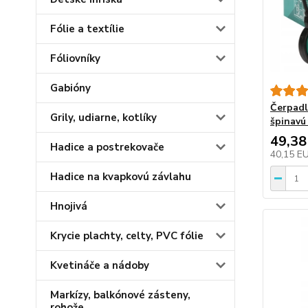
Fólie a textílie
Fóliovníky
Gabióny
Čerpadl
Grily, udiarne, kotlíky
špinavú
49,38
Hadice a postrekovače
40,15 E
Hadice na kvapkovú závlahu
Hnojivá
Krycie plachty, celty, PVC fólie
Kvetináče a nádoby
Markízy, balkónové zásteny,
rohože