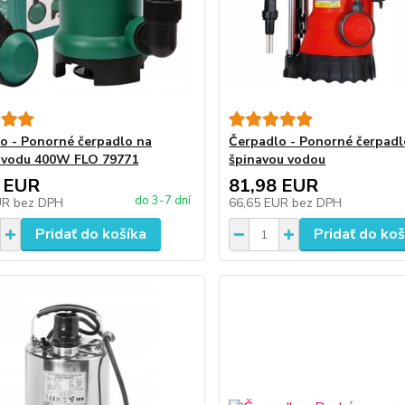
o - Ponorné čerpadlo na
Čerpadlo - Ponorné čerpadl
 vodu 400W FLO 79771
špinavou vodou
 EUR
81,98 EUR
do 3-7 dní
UR
bez DPH
66,65 EUR
bez DPH
Pridať do košíka
Pridať do koš