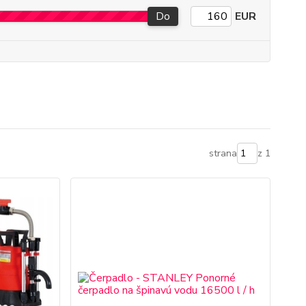
Do
EUR
strana
z 1