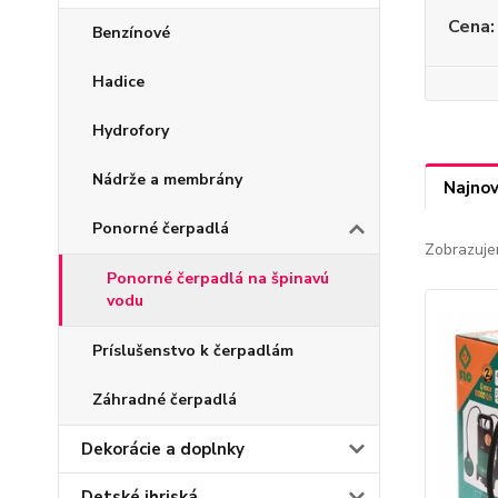
Cena:
Benzínové
Hadice
Hydrofory
Nádrže a membrány
Najnov
Ponorné čerpadlá
Zobrazuje
Ponorné čerpadlá na špinavú
vodu
Príslušenstvo k čerpadlám
Záhradné čerpadlá
Dekorácie a doplnky
Detské ihriská