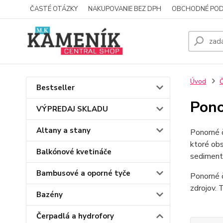
ČASTÉ OTÁZKY
NAKUPOVANIE BEZ DPH
OBCHODNÉ POD
Úvod
Č
Bestseller
Pono
VÝPREDAJ SKLADU
Altany a stany
Ponorné č
ktoré obs
Balkónové kvetináče
sediment
Bambusové a oporné tyče
Ponorné č
zdrojov. 
Bazény
Čerpadlá a hydrofory