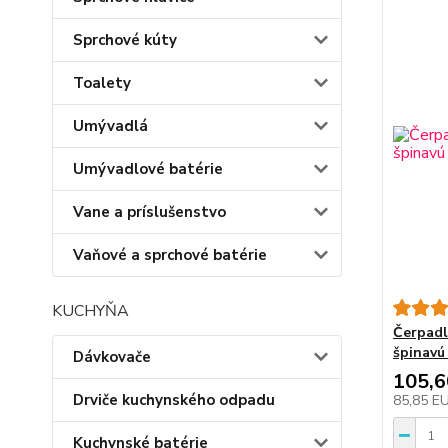
Sprchové kúty
Toalety
Umývadlá
Umývadlové batérie
Vane a príslušenstvo
Vaňové a sprchové batérie
KUCHYŇA
Čerpadl
špinavú
Dávkovače
105,
Drviče kuchynského odpadu
85,85 E
Kuchynské batérie