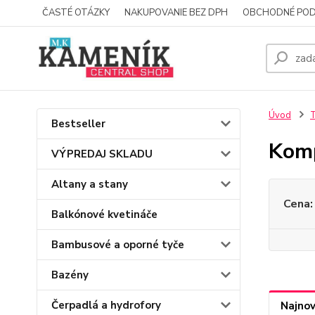
ČASTÉ OTÁZKY
NAKUPOVANIE BEZ DPH
OBCHODNÉ POD
Úvod
T
Bestseller
Kom
VÝPREDAJ SKLADU
Altany a stany
Cena:
Balkónové kvetináče
Bambusové a oporné tyče
Bazény
Čerpadlá a hydrofory
Najnov