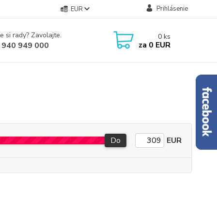
Prihlásenie
EUR
e si rady? Zavolajte.
0
ks
za
0 EUR
 940 949 000
Do
EUR