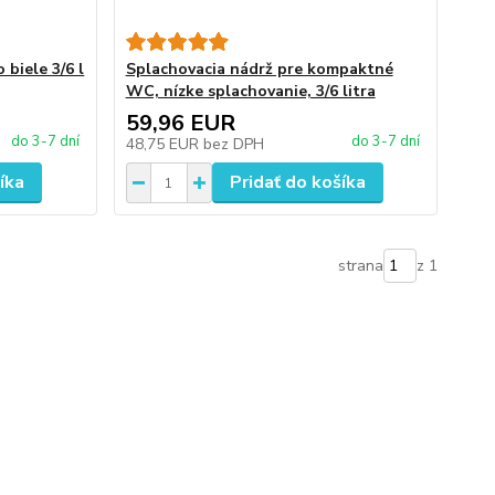
biele 3/6 l
Splachovacia nádrž pre kompaktné
WC, nízke splachovanie, 3/6 litra
59,96 EUR
do 3-7 dní
do 3-7 dní
48,75 EUR
bez DPH
íka
Pridať do košíka
strana
z 1