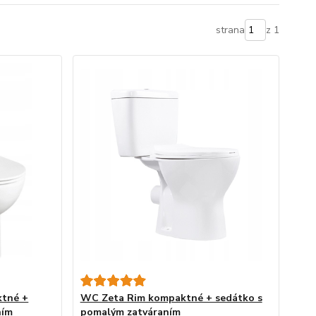
strana
z 1
ktné +
WC Zeta Rim kompaktné + sedátko s
ním
pomalým zatváraním