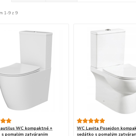
m 1-9 z 9
Nautilus WC kompaktné +
WC Lavita Posejdon kompa
 s pomalým zatváraním
sedátko s pomalým zatvára