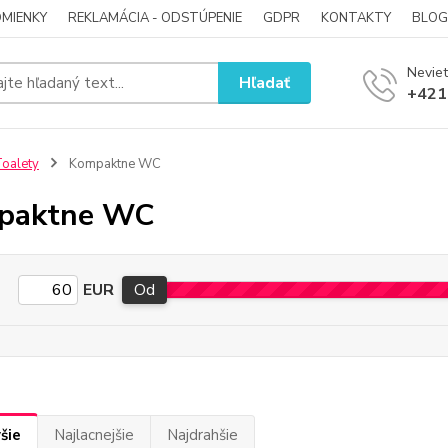
MIENKY
REKLAMÁCIA - ODSTÚPENIE
GDPR
KONTAKTY
BLOG
Neviet
Hľadať
+421
oalety
Kompaktne WC
paktne WC
EUR
Od
šie
Najlacnejšie
Najdrahšie