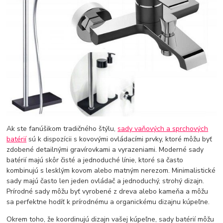
Ak ste fanúšikom tradičného štýlu,
sady vaňových a sprchových
batérií
sú k dispozícii s kovovými ovládacími prvky, ktoré môžu byť
zdobené detailnými gravírovkami a vyrazeniami. Moderné sady
batérií majú skôr čisté a jednoduché línie, ktoré sa často
kombinujú s lesklým kovom alebo matným nerezom. Minimalistické
sady majú často len jeden ovládač a jednoduchý, strohý dizajn.
Prírodné sady môžu byť vyrobené z dreva alebo kameňa a môžu
sa perfektne hodíť k prírodnému a organickému dizajnu kúpeľne.
Okrem toho, že koordinujú dizajn vašej kúpeľne, sady batérií môžu