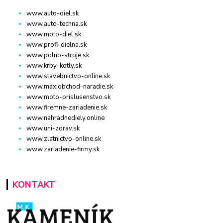
www.auto-diel.sk
www.auto-techna.sk
www.moto-diel.sk
www.profi-dielna.sk
www.polno-stroje.sk
www.krby-kotly.sk
www.stavebnictvo-online.sk
www.maxiobchod-naradie.sk
www.moto-prislusenstvo.sk
www.firemne-zariadenie.sk
www.nahradnediely.online
www.uni-zdrav.sk
www.zlatnictvo-online.sk
www.zariadenie-firmy.sk
KONTAKT