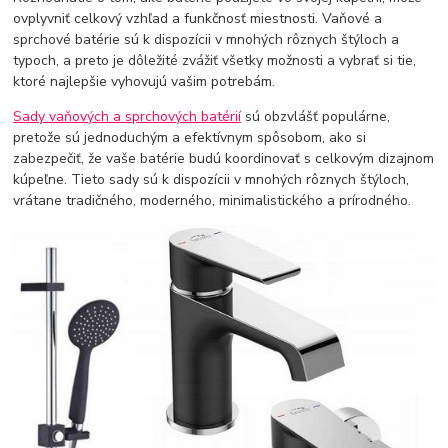
ovplyvniť celkový vzhľad a funkčnosť miestnosti. Vaňové a
sprchové batérie sú k dispozícii v mnohých rôznych štýloch a
typoch, a preto je dôležité zvážiť všetky možnosti a vybrať si tie,
ktoré najlepšie vyhovujú vašim potrebám.
Sady vaňových a sprchových batérií
sú obzvlášť populárne,
pretože sú jednoduchým a efektívnym spôsobom, ako si
zabezpečiť, že vaše batérie budú koordinovať s celkovým dizajnom
kúpeľne. Tieto sady sú k dispozícii v mnohých rôznych štýloch,
vrátane tradičného, moderného, minimalistického a prírodného.