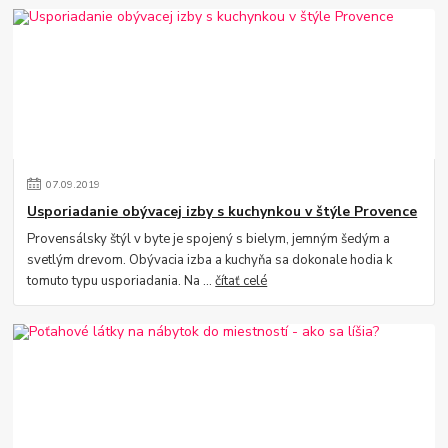
07
.
09
.
2019
Usporiadanie obývacej izby s kuchynkou v štýle Provence
Provensálsky štýl v byte je spojený s bielym, jemným šedým a
svetlým drevom. Obývacia izba a kuchyňa sa dokonale hodia k
tomuto typu usporiadania. Na ...
čítať celé