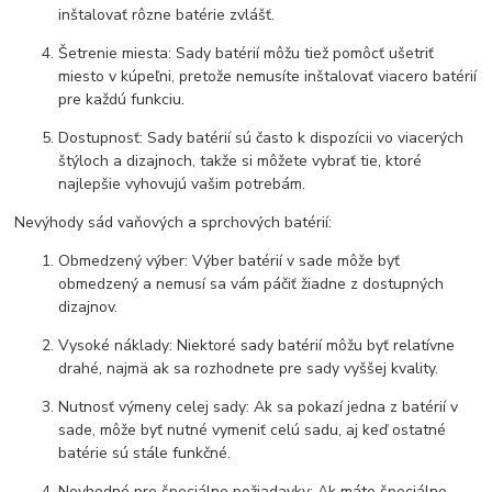
inštalovať rôzne batérie zvlášť.
Šetrenie miesta: Sady batérií môžu tiež pomôcť ušetriť
miesto v kúpeľni, pretože nemusíte inštalovať viacero batérií
pre každú funkciu.
Dostupnosť: Sady batérií sú často k dispozícii vo viacerých
štýloch a dizajnoch, takže si môžete vybrať tie, ktoré
najlepšie vyhovujú vašim potrebám.
Nevýhody sád vaňových a sprchových batérií:
Obmedzený výber: Výber batérií v sade môže byť
obmedzený a nemusí sa vám páčiť žiadne z dostupných
dizajnov.
Vysoké náklady: Niektoré sady batérií môžu byť relatívne
drahé, najmä ak sa rozhodnete pre sady vyššej kvality.
Nutnosť výmeny celej sady: Ak sa pokazí jedna z batérií v
sade, môže byť nutné vymeniť celú sadu, aj keď ostatné
batérie sú stále funkčné.
Nevhodné pre špeciálne požiadavky: Ak máte špeciálne