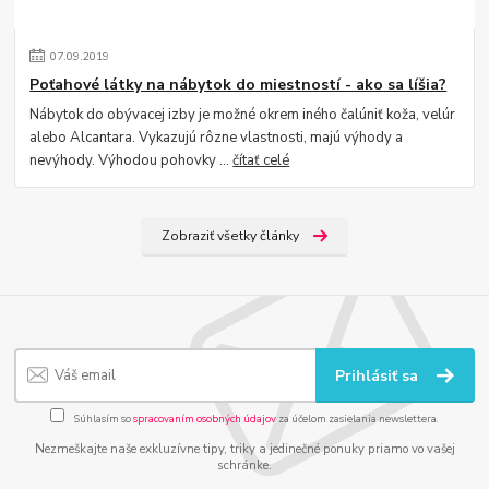
07
.
09
.
2019
Poťahové látky na nábytok do miestností - ako sa líšia?
Nábytok do obývacej izby je možné okrem iného čalúniť koža, velúr
alebo Alcantara. Vykazujú rôzne vlastnosti, majú výhody a
nevýhody. Výhodou pohovky ...
čítať celé
Zobraziť všetky články
Prihlásiť sa
Súhlasím so
spracovaním osobných údajov
za účelom zasielania newslettera.
Nezmeškajte naše exkluzívne tipy, triky a jedinečné ponuky priamo vo vašej
schránke.