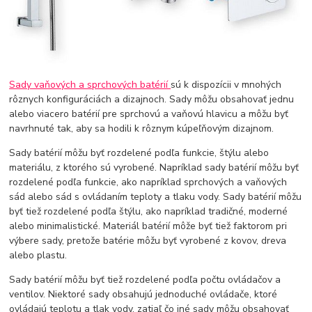
Sady vaňových a sprchových batérií
sú k dispozícii v mnohých
rôznych konfiguráciách a dizajnoch. Sady môžu obsahovať jednu
alebo viacero batérií pre sprchovú a vaňovú hlavicu a môžu byť
navrhnuté tak, aby sa hodili k rôznym kúpeľňovým dizajnom.
Sady batérií môžu byť rozdelené podľa funkcie, štýlu alebo
materiálu, z ktorého sú vyrobené. Napríklad sady batérií môžu byť
rozdelené podľa funkcie, ako napríklad sprchových a vaňových
sád alebo sád s ovládaním teploty a tlaku vody. Sady batérií môžu
byť tiež rozdelené podľa štýlu, ako napríklad tradičné, moderné
alebo minimalistické. Materiál batérií môže byť tiež faktorom pri
výbere sady, pretože batérie môžu byť vyrobené z kovov, dreva
alebo plastu.
Sady batérií môžu byť tiež rozdelené podľa počtu ovládačov a
ventilov. Niektoré sady obsahujú jednoduché ovládače, ktoré
ovládajú teplotu a tlak vody, zatiaľ čo iné sady môžu obsahovať