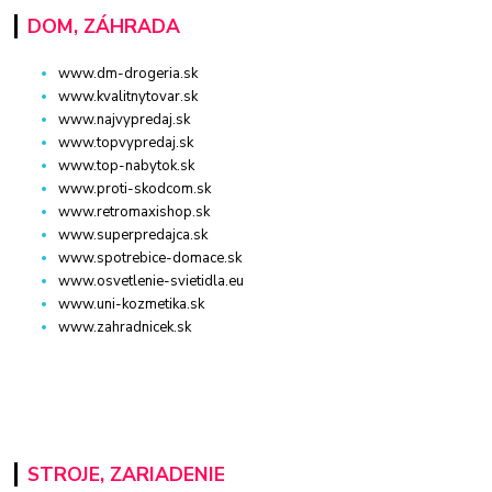
DOM, ZÁHRADA
www.dm-drogeria.sk
www.kvalitnytovar.sk
www.najvypredaj.sk
www.topvypredaj.sk
www.top-nabytok.sk
www.proti-skodcom.sk
www.retromaxishop.sk
www.superpredajca.sk
www.spotrebice-domace.sk
www.osvetlenie-svietidla.eu
www.uni-kozmetika.sk
www.zahradnicek.sk
STROJE, ZARIADENIE