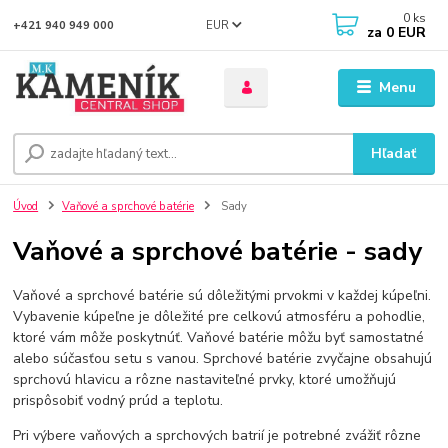
0
ks
EUR
+421 940 949 000
za
0 EUR
Menu
Hľadať
Úvod
Vaňové a sprchové batérie
Sady
Vaňové a sprchové batérie - sady
Vaňové a sprchové batérie sú dôležitými prvokmi v každej kúpeľni.
Vybavenie kúpeľne je dôležité pre celkovú atmosféru a pohodlie,
ktoré vám môže poskytnúť. Vaňové batérie môžu byť samostatné
alebo súčasťou setu s vanou. Sprchové batérie zvyčajne obsahujú
sprchovú hlavicu a rôzne nastaviteľné prvky, ktoré umožňujú
prispôsobiť vodný prúd a teplotu.
Pri výbere vaňových a sprchových batrií je potrebné zvážiť rôzne