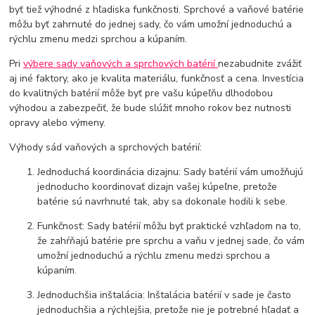
byť tiež výhodné z hľadiska funkčnosti. Sprchové a vaňové batérie
môžu byť zahrnuté do jednej sady, čo vám umožní jednoduchú a
rýchlu zmenu medzi sprchou a kúpaním.
Pri
výbere sady vaňových a sprchových batérií
nezabudnite zvážiť
aj iné faktory, ako je kvalita materiálu, funkčnosť a cena. Investícia
do kvalitných batérií môže byť pre vašu kúpeľňu dlhodobou
výhodou a zabezpečiť, že bude slúžiť mnoho rokov bez nutnosti
opravy alebo výmeny.
Výhody sád vaňových a sprchových batérií:
Jednoduchá koordinácia dizajnu: Sady batérií vám umožňujú
jednoducho koordinovať dizajn vašej kúpeľne, pretože
batérie sú navrhnuté tak, aby sa dokonale hodili k sebe.
Funkčnosť: Sady batérií môžu byť praktické vzhľadom na to,
že zahŕňajú batérie pre sprchu a vaňu v jednej sade, čo vám
umožní jednoduchú a rýchlu zmenu medzi sprchou a
kúpaním.
Jednoduchšia inštalácia: Inštalácia batérií v sade je často
jednoduchšia a rýchlejšia, pretože nie je potrebné hľadať a