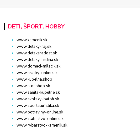
DETI, ŠPORT, HOBBY
www.kamenik.sk
www.detsky-raj.sk
www.detskaradost.sk
www.detsky-hrdina.sk
www.domaci-milacik.sk
www.hracky-online.sk
www.kupelna.shop
www.stonshop.sk
www.sanita-kupelne.sk
www.skolsky-batoh.sk
www.sportaturistika.sk
www.potraviny-online.sk
www.zlatnictvo-online.sk
www.rybarstvo-kamenik.sk