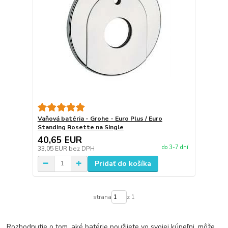
Vaňová batéria - Grohe - Euro Plus / Euro
Standing Rosette na Single
40,65 EUR
do 3-7 dní
33,05 EUR
bez DPH
Pridať do košíka
strana
z 1
Rozhodnutie o tom, aké batérie použijete vo svojej kúpeľni, môže