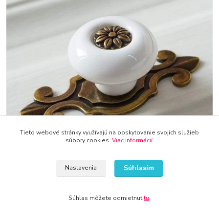
Tieto webové stránky využívajú na poskytovanie svojich služieb
súbory cookies.
Viac informácií
.
Súhlasím
Nastavenia
Označenie zásuviek a dverí madielami môže byť veľmi užitočné aj
pre tých, ktorí majú veľké množstvo zariadení a nástrojov v dielni
alebo garáži. V týchto priestoroch sa často stráca prehľad a
Súhlas môžete odmietnuť
tu
.
označenie pomocou madiel môže pomôcť v organizácii a
zjednodušení práce.