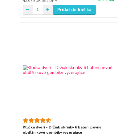
42,67 EUR
bez DPH
Pridať do košíka
Kľučka dverí - Držiak skrinky 6 balení pevné
obdĺžnikové gombíky vyzerajúce