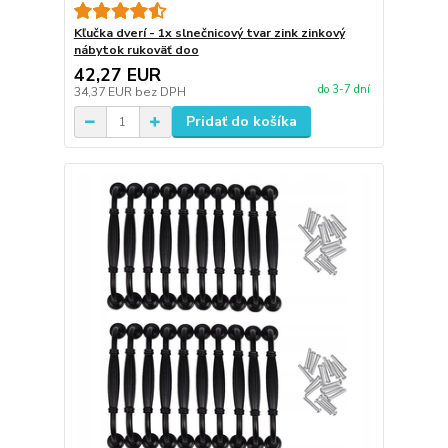
Kľučka dverí - 1x slnečnicový tvar zink zinkový
nábytok rukoväť doo
42,27 EUR
do 3-7 dní
34,37 EUR
bez DPH
Pridať do košíka