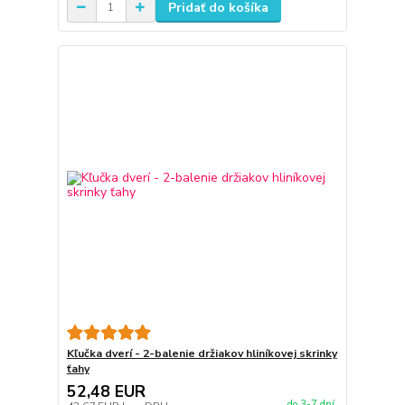
Pridať do košíka
Kľučka dverí - 2-balenie držiakov hliníkovej skrinky
ťahy
52,48 EUR
do 3-7 dní