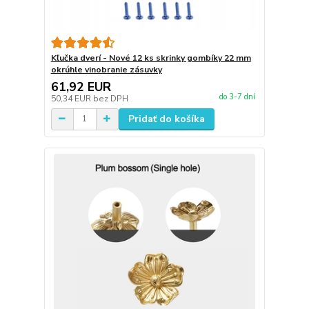
Kľučka dverí - Nové 12 ks skrinky gombíky 22 mm
okrúhle vinobranie zásuvky
61,92 EUR
do 3-7 dní
50,34 EUR
bez DPH
Pridať do košíka