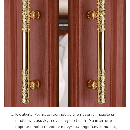
Kreativita. Ak máte radi netradičné riešenia, môžete si
madlá na zásuvky a dvere vyrobiť sami. Na internete
nájdete mnoho návodov na výrobu originálnych madiel,