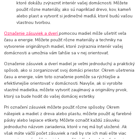
ktoré dokážu zvýrazniť interiér vašej domácnosti. Môžete
použiť rôzne materiály, ako sú napríklad drevo, kov, kameň
alebo plast a vytvoriť si jedinečné madlá, ktoré budú vašou
vlastnou tvorbou.
Označenie zásuviek a dverí
pomocou madiel môže ušetriť veľa
času a energie. Môžete použiť rôzne materiály a techniky na
vytvorenie originálnych madiel, ktoré zvýraznia interiér vašej
domácnosti a umožnia vám ľahšie sa v nej orientovať.
Označenie zásuviek a dverí madiel je veľmi jednoduchý a praktický
spôsob, ako si zorganizovať svoj domáci priestor. Okrem ušetrenia
času a energie, vám toto označenie pomôže sa rýchlejšie a
efektívnejšie orientovať v domácnosti. Navyše, ak si vyrobíte
vlastné madielka, môžete vytvoriť zaujímavý a originálny prvok,
ktorý sa bude hodiť do vašej domácej estetiky.
Pri označení zásuviek môžete použiť rôzne spôsoby. Okrem
nálepiek a madiel z dreva alebo plastu, môžete použiť aj farebné
pásky alebo lepiace etikety. Môžete označiť každú zásuvku
jednoducho názvom zariadenia, ktoré v nej má byť uložené. Ak
však máte väčší počet zásuviek a radi by ste ich mali ešte viac