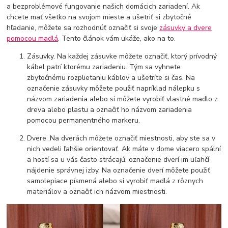
a bezproblémové fungovanie našich domácich zariadení. Ak
chcete mať všetko na svojom mieste a ušetriť si zbytočné
hľadanie, môžete sa rozhodnúť označiť si svoje
zásuvky a dvere
pomocou madlá
. Tento článok vám ukáže, ako na to.
Zásuvky. Na každej zásuvke môžete označiť, ktorý prívodný
kábel patrí ktorému zariadeniu. Tým sa vyhnete
zbytočnému rozplietaniu káblov a ušetríte si čas. Na
označenie zásuvky môžete použiť napríklad nálepku s
názvom zariadenia alebo si môžete vyrobiť vlastné madlo z
dreva alebo plastu a označiť ho názvom zariadenia
pomocou permanentného markeru.
Dvere .Na dverách môžete označiť miestnosti, aby ste sa v
nich vedeli ľahšie orientovať. Ak máte v dome viacero spální
a hostí sa u vás často strácajú, označenie dverí im uľahčí
nájdenie správnej izby. Na označenie dverí môžete použiť
samolepiace písmená alebo si vyrobiť madlá z rôznych
materiálov a označiť ich názvom miestnosti.