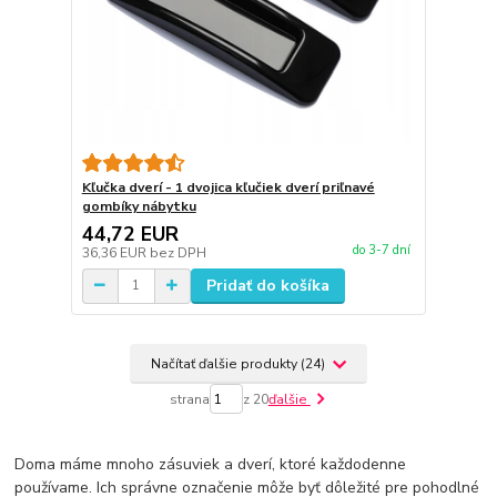
Kľučka dverí - 1 dvojica kľučiek dverí priľnavé
gombíky nábytku
44,72 EUR
do 3-7 dní
36,36 EUR
bez DPH
Pridať do košíka
Načítať ďalšie produkty (24)
strana
z 20
ďalšie
Doma máme mnoho zásuviek a dverí, ktoré každodenne
používame. Ich správne označenie môže byť dôležité pre pohodlné