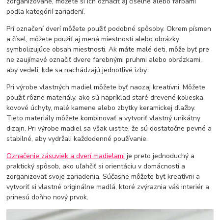
zorganizované, môžete si ich označiť aj číselne alebo farbami
podľa kategórií zariadení.
Pri označení dverí môžete použiť podobné spôsoby. Okrem písmen
a čísel, môžete použiť aj mená miestností alebo obrázky
symbolizujúce obsah miestnosti. Ak máte malé deti, môže byť pre
ne zaujímavé označiť dvere farebnými pruhmi alebo obrázkami,
aby vedeli, kde sa nachádzajú jednotlivé izby.
Pri výrobe vlastných madiel môžete byť naozaj kreatívni. Môžete
použiť rôzne materiály, ako sú napríklad staré drevené kolieska,
kovové úchyty, malé kamene alebo zbytky keramickej dlažby.
Tieto materiály môžete kombinovať a vytvoriť vlastný unikátny
dizajn. Pri výrobe madiel sa však uistite, že sú dostatočne pevné a
stabilné, aby vydržali každodenné používanie.
Označenie zásuviek a dverí madielami
je preto jednoduchý a
praktický spôsob, ako uľahčiť si orientáciu v domácnosti a
zorganizovať svoje zariadenia. Súčasne môžete byť kreatívni a
vytvoriť si vlastné originálne madlá, ktoré zvýraznia váš interiér a
prinesú doňho nový prvok.