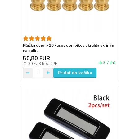
Kľučka dverí - 10 kusov gombíkov okrúhla skrinka
na guľku
50,80 EUR
do 3-7 dní
41,30 EUR
bez DPH
Pridať do košíka