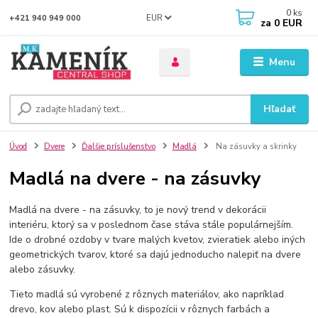
0
ks
EUR
+421 940 949 000
za
0 EUR
Menu
Hľadať
Úvod
Dvere
Ďalšie príslušenstvo
Madlá
Na zásuvky a skrinky
Madlá na dvere - na zásuvky
Madlá na dvere - na zásuvky, to je nový trend v dekorácii
interiéru, ktorý sa v poslednom čase stáva stále populárnejším.
Ide o drobné ozdoby v tvare malých kvetov, zvieratiek alebo iných
geometrických tvarov, ktoré sa dajú jednoducho nalepiť na dvere
alebo zásuvky.
Tieto madlá sú vyrobené z rôznych materiálov, ako napríklad
drevo, kov alebo plast. Sú k dispozícii v rôznych farbách a