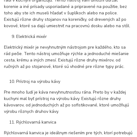
radi v kuchyni organizujú. Tento nástroj vám umožní udržať
korenie a iné prísady usporiadané a pripravené na použitie, bez
toho aby ste ich museli hľadať v šuplíkoch alebo na police.
Existujú rôzne druhy stojanov na koreničky, od drevených až po
kovové, ktoré sa dajú umiestniť na pracovnú dosku alebo na stôl.
Elektrická mixér
Elektrický mixér je nevyhnutným nástrojom pre každého, kto sa
rád pečie. Tento nástroj umožňuje rýchle a jednoduché miešanie
cesta, krému a iných zmesí. Existujú rôzne druhy mixérov, od
ručných až po stojanové, ktoré sú vhodné pre rôzne typy prác.
Prístroj na výrobu kávy
Pre mnoho ľudí je káva nevyhnutnosťou rána. Preto by v každej
kuchyni mal byť prístroj na výrobu kávy. Existujú rôzne druhy
kávovarov, od jednoduchých až po sofistikované, ktoré umožňujú
výrobu rôznych druhov kávy.
Rýchlovarná kanvica
Rýchlovarná kanvica je ideálnym riešením pre tých, ktorí potrebujú