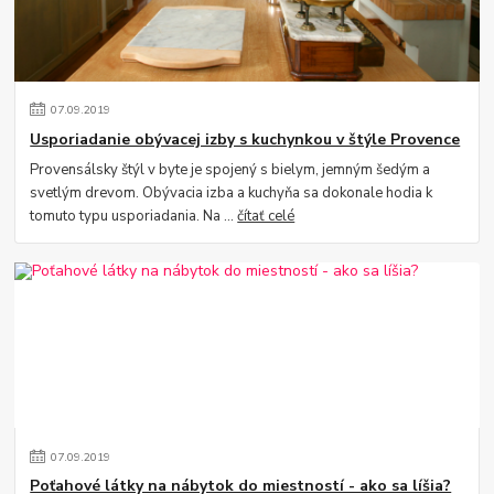
07
.
09
.
2019
Usporiadanie obývacej izby s kuchynkou v štýle Provence
Provensálsky štýl v byte je spojený s bielym, jemným šedým a
svetlým drevom. Obývacia izba a kuchyňa sa dokonale hodia k
tomuto typu usporiadania. Na ...
čítať celé
07
.
09
.
2019
Poťahové látky na nábytok do miestností - ako sa líšia?