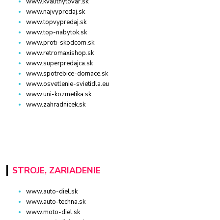
www.kvalitnytovar.sk
www.najvypredaj.sk
www.topvypredaj.sk
www.top-nabytok.sk
www.proti-skodcom.sk
www.retromaxishop.sk
www.superpredajca.sk
www.spotrebice-domace.sk
www.osvetlenie-svietidla.eu
www.uni-kozmetika.sk
www.zahradnicek.sk
STROJE, ZARIADENIE
www.auto-diel.sk
www.auto-techna.sk
www.moto-diel.sk