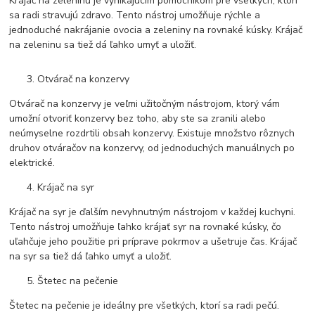
Krájač na zeleninu je vynikajúcim pomocníkom pre všetkých, ktorí
sa radi stravujú zdravo. Tento nástroj umožňuje rýchle a
jednoduché nakrájanie ovocia a zeleniny na rovnaké kúsky. Krájač
na zeleninu sa tiež dá ľahko umyť a uložiť.
Otvárač na konzervy
Otvárač na konzervy je veľmi užitočným nástrojom, ktorý vám
umožní otvoriť konzervy bez toho, aby ste sa zranili alebo
neúmyselne rozdrtili obsah konzervy. Existuje množstvo rôznych
druhov otváračov na konzervy, od jednoduchých manuálnych po
elektrické.
Krájač na syr
Krájač na syr je ďalším nevyhnutným nástrojom v každej kuchyni.
Tento nástroj umožňuje ľahko krájať syr na rovnaké kúsky, čo
uľahčuje jeho použitie pri príprave pokrmov a ušetruje čas. Krájač
na syr sa tiež dá ľahko umyť a uložiť.
Štetec na pečenie
Štetec na pečenie je ideálny pre všetkých, ktorí sa radi pečú.