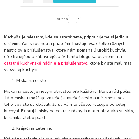
strana
z 1
Kuchyňa je miestom, kde sa stretávame, pripravujeme si jedlo a
strávime čas s rodinou a priateľmi. Existuje však toľko rôznych
nástrojov a príslušenstva, ktoré nám pomáhajú urobiť kuchyňu
efektívnejšou a zábavnejšou. V tomto blogu sa pozrieme na
ostatné kuchynské náčinie a príslušenstvo,
ktoré by ste mali mať
vo svojej kuchyni.
Miska na cesto
Miska na cesto je nevyhnutnosťou pre každého, kto sa rád pečie.
Táto miska umožňuje zmiešať a miešať cesto a iné zmesi, bez
toho aby ste sa obávali, že sa vám to všetko rozsype po celej
kuchyni. Existujú misky na cesto z rôznych materiálov, ako sú sklo,
keramika alebo plast.
Krájač na zeleninu