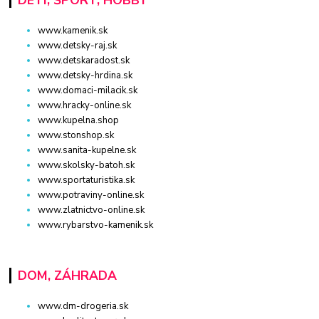
DETI, ŠPORT, HOBBY
www.kamenik.sk
www.detsky-raj.sk
www.detskaradost.sk
www.detsky-hrdina.sk
www.domaci-milacik.sk
www.hracky-online.sk
www.kupelna.shop
www.stonshop.sk
www.sanita-kupelne.sk
www.skolsky-batoh.sk
www.sportaturistika.sk
www.potraviny-online.sk
www.zlatnictvo-online.sk
www.rybarstvo-kamenik.sk
DOM, ZÁHRADA
www.dm-drogeria.sk