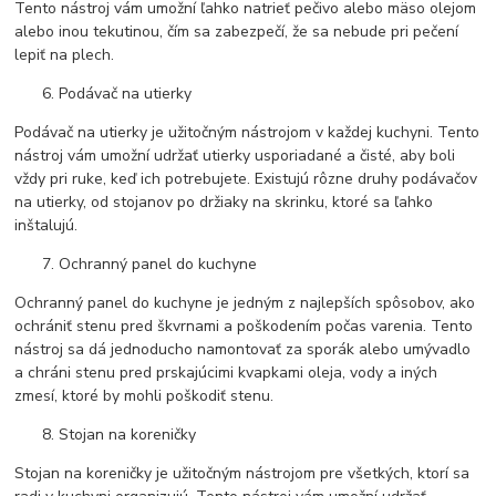
Tento nástroj vám umožní ľahko natrieť pečivo alebo mäso olejom
alebo inou tekutinou, čím sa zabezpečí, že sa nebude pri pečení
lepiť na plech.
Podávač na utierky
Podávač na utierky je užitočným nástrojom v každej kuchyni. Tento
nástroj vám umožní udržať utierky usporiadané a čisté, aby boli
vždy pri ruke, keď ich potrebujete. Existujú rôzne druhy podávačov
na utierky, od stojanov po držiaky na skrinku, ktoré sa ľahko
inštalujú.
Ochranný panel do kuchyne
Ochranný panel do kuchyne je jedným z najlepších spôsobov, ako
ochrániť stenu pred škvrnami a poškodením počas varenia. Tento
nástroj sa dá jednoducho namontovať za sporák alebo umývadlo
a chráni stenu pred prskajúcimi kvapkami oleja, vody a iných
zmesí, ktoré by mohli poškodiť stenu.
Stojan na koreničky
Stojan na koreničky je užitočným nástrojom pre všetkých, ktorí sa