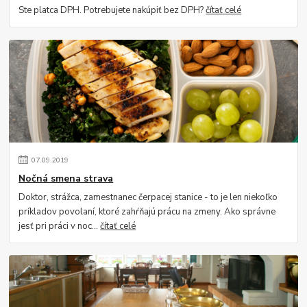
Ste platca DPH. Potrebujete nakúpiť bez DPH?
čítať celé
07
.
09
.
2019
Nočná smena strava
Doktor, strážca, zamestnanec čerpacej stanice - to je len niekoľko
príkladov povolaní, ktoré zahŕňajú prácu na zmeny. Ako správne
jesť pri práci v noc...
čítať celé