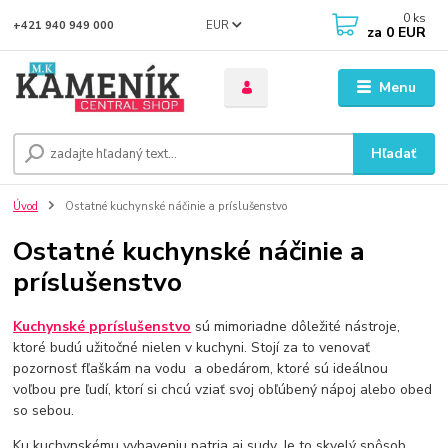
0
ks
EUR
+421 940 949 000
za
0 EUR
Menu
Hľadať
Úvod
Ostatné kuchynské náčinie a príslušenstvo
Ostatné kuchynské náčinie a
príslušenstvo
Kuchynské ppríslušenstvo
sú mimoriadne dôležité nástroje,
ktoré budú užitočné nielen v kuchyni. Stojí za to venovať
pozornosť fľaškám na vodu a obedárom, ktoré sú ideálnou
voľbou pre ľudí, ktorí si chcú vziať svoj obľúbený nápoj alebo obed
so sebou.
Ku kuchynskému vybaveniu patria aj sudy. Je to skvelý spôsob,