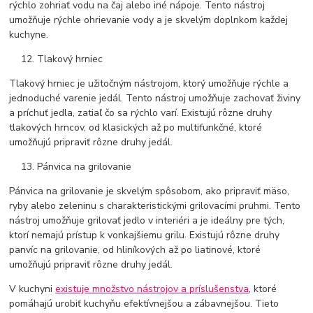
rýchlo zohriať vodu na čaj alebo iné nápoje. Tento nástroj
umožňuje rýchle ohrievanie vody a je skvelým doplnkom každej
kuchyne.
Tlakový hrniec
Tlakový hrniec je užitočným nástrojom, ktorý umožňuje rýchle a
jednoduché varenie jedál. Tento nástroj umožňuje zachovať živiny
a príchuť jedla, zatiaľ čo sa rýchlo varí. Existujú rôzne druhy
tlakových hrncov, od klasických až po multifunkčné, ktoré
umožňujú pripraviť rôzne druhy jedál.
Pánvica na grilovanie
Pánvica na grilovanie je skvelým spôsobom, ako pripraviť mäso,
ryby alebo zeleninu s charakteristickými grilovacími pruhmi. Tento
nástroj umožňuje grilovať jedlo v interiéri a je ideálny pre tých,
ktorí nemajú prístup k vonkajšiemu grilu. Existujú rôzne druhy
panvíc na grilovanie, od hliníkových až po liatinové, ktoré
umožňujú pripraviť rôzne druhy jedál.
V kuchyni
existuje množstvo nástrojov a príslušenstva
, ktoré
pomáhajú urobiť kuchyňu efektívnejšou a zábavnejšou. Tieto