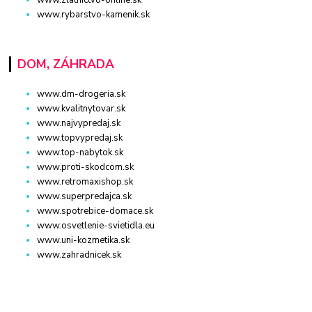
www.rybarstvo-kamenik.sk
DOM, ZÁHRADA
www.dm-drogeria.sk
www.kvalitnytovar.sk
www.najvypredaj.sk
www.topvypredaj.sk
www.top-nabytok.sk
www.proti-skodcom.sk
www.retromaxishop.sk
www.superpredajca.sk
www.spotrebice-domace.sk
www.osvetlenie-svietidla.eu
www.uni-kozmetika.sk
www.zahradnicek.sk