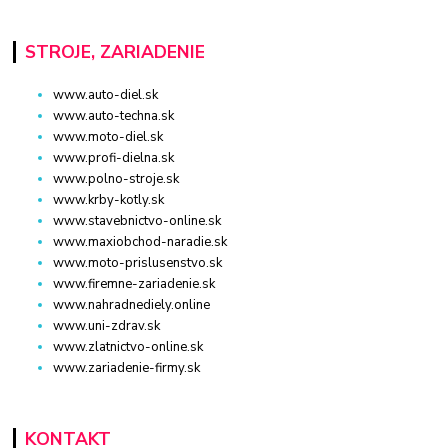
STROJE, ZARIADENIE
www.auto-diel.sk
www.auto-techna.sk
www.moto-diel.sk
www.profi-dielna.sk
www.polno-stroje.sk
www.krby-kotly.sk
www.stavebnictvo-online.sk
www.maxiobchod-naradie.sk
www.moto-prislusenstvo.sk
www.firemne-zariadenie.sk
www.nahradnediely.online
www.uni-zdrav.sk
www.zlatnictvo-online.sk
www.zariadenie-firmy.sk
KONTAKT