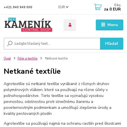
0
ks
EUR
+421 940 949 000
za
0 EUR
Menu
Hľadať
Úvod
Fólie a textílie
Netkané textílie
Netkané textílie
Agrotextílie sú netkané textílie vyrábané z rôznych druhov
polymérových vlákien, ktoré sa používajú na rôzne účely v
poľnohospodárstve. Tieto textílie sa vyznačujú vysokou
pevnosťou, odolnosťou proti slnečnému žiareniu a
poveternostným podmienkam a umožňujú zlepšenie úrody a
kvality pestovaných plodín.
Agrotextílie sa používajú najmä na ochranu rastlín pred škodcami