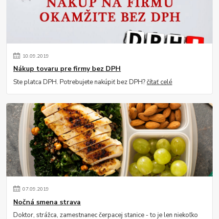
10
.
09
.
2019
Nákup tovaru pre firmy bez DPH
Ste platca DPH. Potrebujete nakúpiť bez DPH?
čítať celé
07
.
09
.
2019
Nočná smena strava
Doktor, strážca, zamestnanec čerpacej stanice - to je len niekoľko