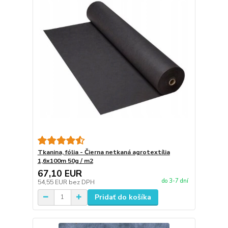
Tkanina, fólia - Čierna netkaná agrotextília
1,6x100m 50g / m2
67,10 EUR
do 3-7 dní
54,55 EUR
bez DPH
Pridať do košíka