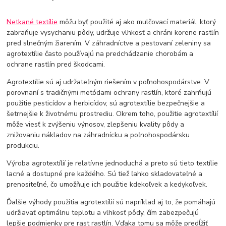
Netkané textílie
môžu byť použité aj ako mulčovací materiál, ktorý
zabraňuje vysychaniu pôdy, udržuje vlhkosť a chráni korene rastlín
pred slnečným žiarením. V záhradníctve a pestovaní zeleniny sa
agrotextílie často používajú na predchádzanie chorobám a
ochrane rastlín pred škodcami.
Agrotextílie sú aj udržateľným riešením v poľnohospodárstve. V
porovnaní s tradičnými metódami ochrany rastlín, ktoré zahrňujú
použitie pesticídov a herbicídov, sú agrotextílie bezpečnejšie a
šetrnejšie k životnému prostrediu. Okrem toho, použitie agrotextílií
môže viesť k zvýšeniu výnosov, zlepšeniu kvality pôdy a
znižovaniu nákladov na záhradnícku a poľnohospodársku
produkciu.
Výroba agrotextílií je relatívne jednoduchá a preto sú tieto textílie
lacné a dostupné pre každého. Sú tiež ľahko skladovateľné a
prenositeľné, čo umožňuje ich použitie kdekoľvek a kedykoľvek.
Ďalšie výhody použitia agrotextílií sú napríklad aj to, že pomáhajú
udržiavať optimálnu teplotu a vlhkosť pôdy, čím zabezpečujú
lepšie podmienky pre rast rastlín. Vďaka tomu sa môže predĺžiť