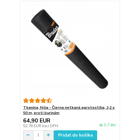
Tkanina, fólia - Čierna netkaná agrotextília, 3,2 x
50 m, proti burinám
64,90 EUR
do 3-7 dní
52,76 EUR
bez DPH
Pridať do košíka