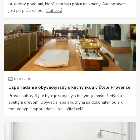
príkladov povolaní, ktoré zahŕňajú prácu na zmeny. Ako správne
jesť pri práci v noc...
čítať celé
07
.
09
.
2019
Usporiadanie obývacej izby s kuchynkou v štýle Provence
Provensálsky štýl v byte je spojený s bielym, jemným šedým a
svetlým drevom. Obývacia izba a kuchyňa sa dokonale hodia k
tomuto typu usporiadania. Na ...
čítať celé