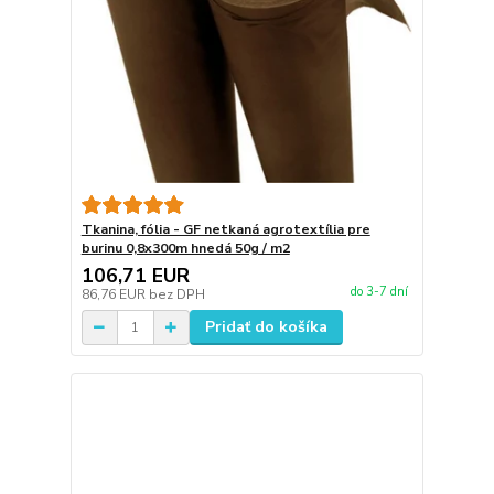
Tkanina, fólia - GF netkaná agrotextília pre
burinu 0,8x300m hnedá 50g / m2
106,71 EUR
do 3-7 dní
86,76 EUR
bez DPH
Pridať do košíka