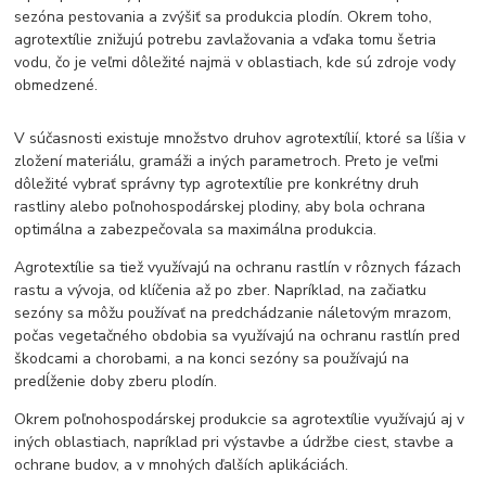
sezóna pestovania a zvýšiť sa produkcia plodín. Okrem toho,
agrotextílie znižujú potrebu zavlažovania a vďaka tomu šetria
vodu, čo je veľmi dôležité najmä v oblastiach, kde sú zdroje vody
obmedzené.
V súčasnosti existuje množstvo druhov agrotextílií, ktoré sa líšia v
zložení materiálu, gramáži a iných parametroch. Preto je veľmi
dôležité vybrať správny typ agrotextílie pre konkrétny druh
rastliny alebo poľnohospodárskej plodiny, aby bola ochrana
optimálna a zabezpečovala sa maximálna produkcia.
Agrotextílie sa tiež využívajú na ochranu rastlín v rôznych fázach
rastu a vývoja, od klíčenia až po zber. Napríklad, na začiatku
sezóny sa môžu používať na predchádzanie náletovým mrazom,
počas vegetačného obdobia sa využívajú na ochranu rastlín pred
škodcami a chorobami, a na konci sezóny sa používajú na
predĺženie doby zberu plodín.
Okrem poľnohospodárskej produkcie sa agrotextílie využívajú aj v
iných oblastiach, napríklad pri výstavbe a údržbe ciest, stavbe a
ochrane budov, a v mnohých ďalších aplikáciách.