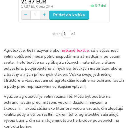
21,37 EUR
do 3-7 dní
17,37 EUR
bez DPH
Pridať do košíka
strana
z 1
Agrotextílie, tiež nazývané ako
netkané textílie
, sú v súčasnosti
veľmi obľúbené medzi poľnohospodármi a záhradkármi po celom
svete. Tieto textílie sa vyrábajú z rôznych materiálov, vrátane
polyesteru, polypropylénu a iných syntetických materiálov, ako aj
z bavlny a iných prírodných vlákien. Vďaka svojej jedinečnej
štruktúre a vlastnostiam sú agrotextílie ideálne na ochranu rastlín
a pôdy pred nepriaznivými vonkajšími vplyvmi.
Využitie agrotextílií je veľmi rozmanité. Môžu byť použité na
ochranu rastlín pred mrázom, vetrom, dažďom, hmyzom a
škodcami. Taktiež slúžia ako filter pre vodu a vzduch, čím zlepšujú
kvalitu pôdy a výnos rastlín. Okrem toho, agrotextílie zabraňujú
vývoju buriny, čím sa znižuje množstvo herbicídov potrebných na
kontrolu buriny.