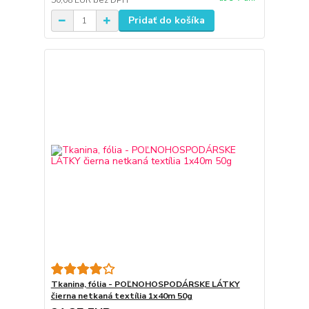
50,08 EUR
bez DPH
Pridať do košíka
Tkanina, fólia - POĽNOHOSPODÁRSKE LÁTKY
čierna netkaná textília 1x40m 50g