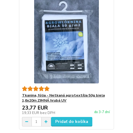
Tkanina, fólia - Netkaná agrotextília 50g biela
1,6x20m ZIMNÁ hrubá UV
23,77 EUR
do 3-7 dní
19,33 EUR
bez DPH
Pridať do košíka