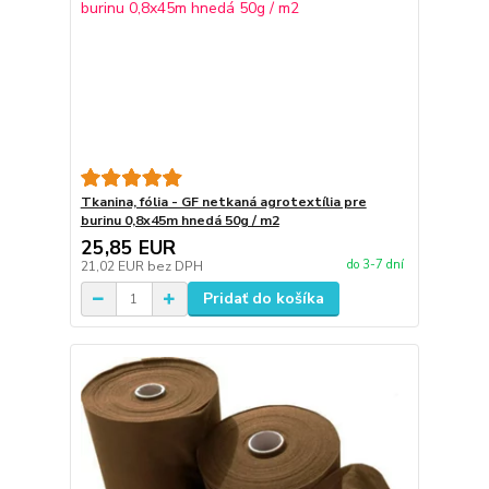
Tkanina, fólia - GF netkaná agrotextília pre
burinu 0,8x45m hnedá 50g / m2
25,85 EUR
do 3-7 dní
21,02 EUR
bez DPH
Pridať do košíka