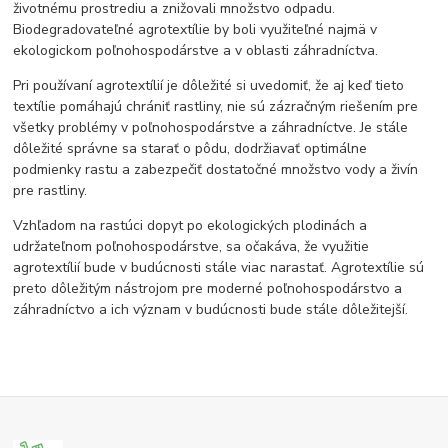
životnému prostrediu a znižovali množstvo odpadu.
Biodegradovateľné agrotextílie by boli využiteľné najmä v
ekologickom poľnohospodárstve a v oblasti záhradníctva.
Pri používaní agrotextílií je dôležité si uvedomiť, že aj keď tieto
textílie pomáhajú chrániť rastliny, nie sú zázračným riešením pre
všetky problémy v poľnohospodárstve a záhradníctve. Je stále
dôležité správne sa starať o pôdu, dodržiavať optimálne
podmienky rastu a zabezpečiť dostatočné množstvo vody a živín
pre rastliny.
Vzhľadom na rastúci dopyt po ekologických plodinách a
udržateľnom poľnohospodárstve, sa očakáva, že využitie
agrotextílií bude v budúcnosti stále viac narastať. Agrotextílie sú
preto dôležitým nástrojom pre moderné poľnohospodárstvo a
záhradníctvo a ich význam v budúcnosti bude stále dôležitejší.