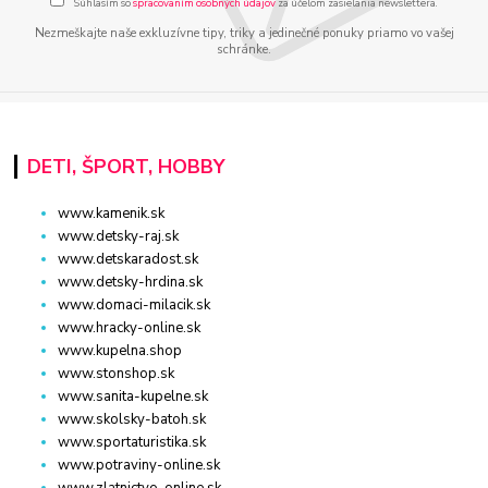
Súhlasím so
spracovaním osobných údajov
za účelom zasielania newslettera.
Nezmeškajte naše exkluzívne tipy, triky a jedinečné ponuky priamo vo vašej
schránke.
DETI, ŠPORT, HOBBY
www.kamenik.sk
www.detsky-raj.sk
www.detskaradost.sk
www.detsky-hrdina.sk
www.domaci-milacik.sk
www.hracky-online.sk
www.kupelna.shop
www.stonshop.sk
www.sanita-kupelne.sk
www.skolsky-batoh.sk
www.sportaturistika.sk
www.potraviny-online.sk
www.zlatnictvo-online.sk