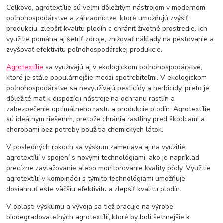
Celkovo, agrotextílie sú veľmi dôležitým nástrojom v modernom
poľnohospodárstve a záhradníctve, ktoré umožňujú zvýšiť
produkciu, zlepšiť kvalitu plodín a chrániť životné prostredie. Ich
využitie pomáha aj šetriť zdroje, znižovať náklady na pestovanie a
zvyšovať efektivitu poľnohospodárskej produkcie.
Agrotextílie
sa využívajú aj v ekologickom poľnohospodárstve,
ktoré je stále populárnejšie medzi spotrebiteľmi. V ekologickom
poľnohospodárstve sa nevyužívajú pesticídy a herbicídy, preto je
dôležité mať k dispozícii nástroje na ochranu rastlín a
zabezpečenie optimálneho rastu a produkcie plodín. Agrotextílie
sú ideálnym riešením, pretože chránia rastliny pred škodcami a
chorobami bez potreby použitia chemických látok.
V posledných rokoch sa výskum zameriava aj na využitie
agrotextílií v spojení s novými technológiami, ako je napríklad
precízne zavlažovanie alebo monitorovanie kvality pôdy. Využitie
agrotextílií v kombinácii s týmito technológiami umožňuje
dosiahnuť ešte väčšiu efektivitu a zlepšiť kvalitu plodín.
V oblasti výskumu a vývoja sa tiež pracuje na výrobe
biodegradovateľných agrotextílií, ktoré by boli šetrnejšie k