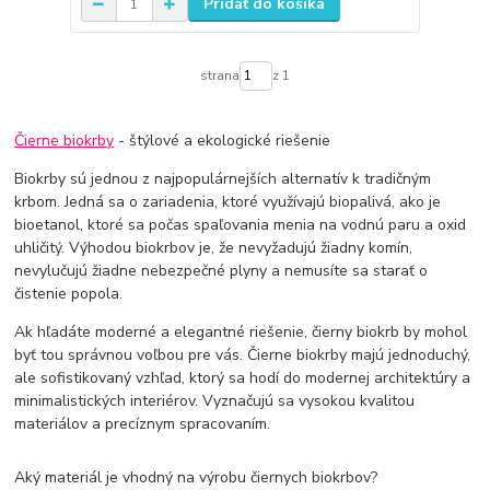
Pridať do košíka
strana
z 1
Čierne biokrby
- štýlové a ekologické riešenie
Biokrby sú jednou z najpopulárnejších alternatív k tradičným
krbom. Jedná sa o zariadenia, ktoré využívajú biopalivá, ako je
bioetanol, ktoré sa počas spaľovania menia na vodnú paru a oxid
uhličitý. Výhodou biokrbov je, že nevyžadujú žiadny komín,
nevylučujú žiadne nebezpečné plyny a nemusíte sa starať o
čistenie popola.
Ak hľadáte moderné a elegantné riešenie, čierny biokrb by mohol
byť tou správnou voľbou pre vás. Čierne biokrby majú jednoduchý,
ale sofistikovaný vzhľad, ktorý sa hodí do modernej architektúry a
minimalistických interiérov. Vyznačujú sa vysokou kvalitou
materiálov a precíznym spracovaním.
Aký materiál je vhodný na výrobu čiernych biokrbov?