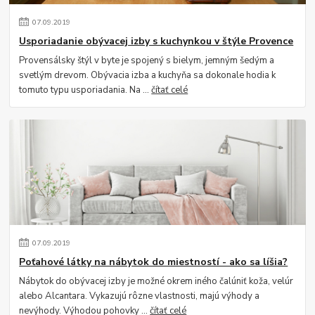
07
.
09
.
2019
Usporiadanie obývacej izby s kuchynkou v štýle Provence
Provensálsky štýl v byte je spojený s bielym, jemným šedým a
svetlým drevom. Obývacia izba a kuchyňa sa dokonale hodia k
tomuto typu usporiadania. Na ...
čítať celé
07
.
09
.
2019
Poťahové látky na nábytok do miestností - ako sa líšia?
Nábytok do obývacej izby je možné okrem iného čalúniť koža, velúr
alebo Alcantara. Vykazujú rôzne vlastnosti, majú výhody a
nevýhody. Výhodou pohovky ...
čítať celé