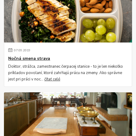
07
.
09
.
2019
Nočná smena strava
Doktor, strážca, zamestnanec čerpacej stanice - to je len niekoľko
príkladov povolaní, ktoré zahŕňajú prácu na zmeny. Ako správne
jesť pri práci v noc...
čítať celé