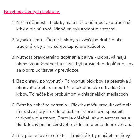
Nevýhody čiernych biokrbov:
Nižšia účinnosť - Biokrby majú nižšiu účinnosť ako tradičné
krby a nie sú také účinné pri vykurovaní miestnosti.
Vysoká cena - Čierne biokrby sú zvyčajne drahšie ako
tradičné krby a nie sú dostupné pre každého.
Nutnosť pravidelného dopĺňania paliva - Biopalivá majú
obmedzenú životnosť a musia byť pravidelne dopĺňané, aby
sa biokrb udržiaval v prevádzke.
Bez ohrevu po vypnutí - Po vypnutí biokrbov sa prestávajú
ohrievať a teplo sa neudržuje tak dlho ako u tradičných
krbov. To môže byť problémom v chladnejších mesiacoch.
Potreba dobrého vetrania - Biokrby môžu produkovať malé
množstvo pary a oxidu uhličitého, ktoré môžu spôsobiť
vlhkosť v miestnosti. Preto je dôležité, aby miestnosť mala
dostatočný prísun čerstvého vzduchu a bola dobre vetraná.
Bez plameňového efektu - Tradičné krby majú plameňový