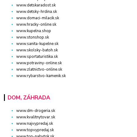
www.detskaradost.sk
www.detsky-hrdina.sk
www.domaci-milacik.sk
www.hracky-online.sk
www.kupelna.shop
www.stonshop.sk
www.sanita-kupelne.sk
www.skolsky-batoh.sk
www.sportaturistika.sk
www.potraviny-online.sk
www.zlatnictvo-online.sk
www.rybarstvo-kamenik.sk
DOM, ZÁHRADA
www.dm-drogeria.sk
www.kvalitnytovar.sk
www.najvypredaj.sk
www.topvypredaj.sk
www.top-nabytok.sk