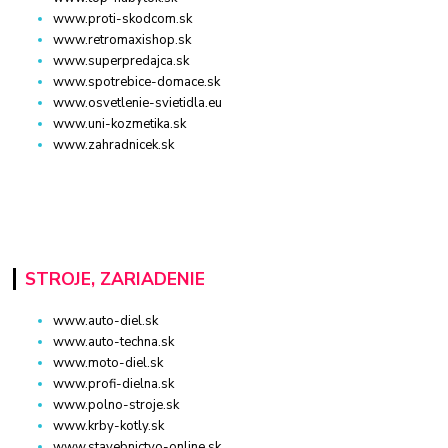
www.proti-skodcom.sk
www.retromaxishop.sk
www.superpredajca.sk
www.spotrebice-domace.sk
www.osvetlenie-svietidla.eu
www.uni-kozmetika.sk
www.zahradnicek.sk
STROJE, ZARIADENIE
www.auto-diel.sk
www.auto-techna.sk
www.moto-diel.sk
www.profi-dielna.sk
www.polno-stroje.sk
www.krby-kotly.sk
www.stavebnictvo-online.sk