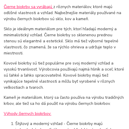
Čierne biokrby sa vyrábajú
z rôznych materiálov, ktoré majú
odlišné vlastnosti a vzhľad. Najbežnejšie materiály používané na
výrobu čiernych biokrbov sú sklo, kov a kameň.
Sklo je ideálnym materiálom pre tých, ktorí hľadajú moderný a
minimalistický vzhľad. Čierne biokrby so sklenenou prednou
stenou sú elegantné a estetické. Sklo má tiež výborné tepelné
vlastnosti, čo znamená, že sa rýchlo ohrieva a udržuje teplo v
miestnosti.
Kovové biokrby sú tiež populárne pre svoj moderný vzhľad a
vysokú trvanlivosť. Výrobcovia používajú najmä hliník a oceľ, ktoré
sú ľahké a ľahko spracovateľné. Kovové biokrby majú tiež
vynikajúce tepelné vlastnosti a môžu byť vyrobené v rôznych
veľkostiach a tvaroch.
Kameň je materiálom, ktorý sa často používa na výrobu tradičných
krbov, ale tiež sa ho dá použiť na výrobu čiernych biokrbov.
Výhody čiernych biokrbov:
Štýlový a moderný vzhľad - Čierne biokrby majú