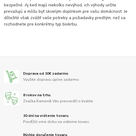
bezpečné. Aj keď majú niekoľko nevýhod, ich výhody určite
prevažujú a môžu byť skvelým doplnkom pre vašu domácnosť. Je
dôležité však zvážiť vaše potreby a požiadavky predtým, než sa
rozhodnete pre konkrétny typ biokrbu.
Doprava od 30€ zadarmo
Využite dopravu úplne zadarmo
8 rokov na trhu
Značka Kameník Vás presvedčí o kvalite
30 dní na vrátenie tovaru
Predĺžili sme dobu na vrátenie tovaru
Rýchle doručenie tovaru