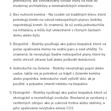
jednoduchý, ale sofistikovaný vzhľad, ktorý sa hodí do
modernej architektúry a minimalistických interiérov.
Bez nutnosti komína - Na rozdiel od tradičných krbov, ktoré
potrebujú komín na odvod nebezpečných plynov, biokrby
nepotrebujú komín, čo znamená, že sú oveľa jednoduchšie
na inštaláciu a môžu byť umiestnené v rôznych častiach
domu alebo bytu.
Bezpečné - Biokrby používajú ako palivo biopalivá, ktoré sa
počas spaľovania menia na vodnú paru a oxid uhličitý. To
znamená, že nevylučujú žiadne nebezpečné plyny, ktoré by
mohli ohroziť zdravie ľudí alebo poškodiť domácnosť.
Jednoduché na čistenie - Biokrby nevytvárajú popol alebo
sadze, takže nie je potrebné sa trápiť s čistením komína
alebo popolníka. Jednoducho stačí vyčistiť sklo, ak je
použité, a prípadne zmeniť nádobu na biopalivo.
Ekologické - Biokrby využívajú ako palivo biopalivá, ktoré sú
ekologické a neznečisťujú ovzdušie. Bioetanol je vyrobený z
rastlinných zdrojov, ako je cukrová trstina alebo obilniny, a
jeho spaľovanie nevytvára emisie CO2.