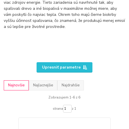
viac zdrojov energie. Tieto zariadenia sú navrhnuté tak, aby
spaľovali drevo a iné biopalivá v maximálne možnej miere, aby
vám poskytli čo najviac tepla. Okrem toho majú čierne biokrby
vyššiu účinnosť spaľovania, čo znamená, že produkujú menej emisií
a sú lepšie pre životné prostredie.
Upresniť parametre
Najnovšie
Najlacnejšie
Najdrahšie
Zobrazujem 1-6 z 6
strana
z 1