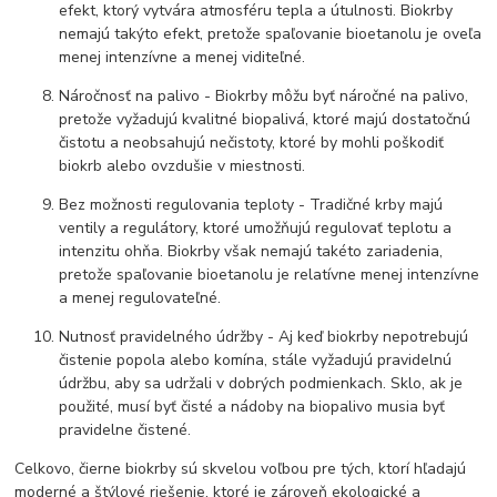
efekt, ktorý vytvára atmosféru tepla a útulnosti. Biokrby
nemajú takýto efekt, pretože spaľovanie bioetanolu je oveľa
menej intenzívne a menej viditeľné.
Náročnosť na palivo - Biokrby môžu byť náročné na palivo,
pretože vyžadujú kvalitné biopalivá, ktoré majú dostatočnú
čistotu a neobsahujú nečistoty, ktoré by mohli poškodiť
biokrb alebo ovzdušie v miestnosti.
Bez možnosti regulovania teploty - Tradičné krby majú
ventily a regulátory, ktoré umožňujú regulovať teplotu a
intenzitu ohňa. Biokrby však nemajú takéto zariadenia,
pretože spaľovanie bioetanolu je relatívne menej intenzívne
a menej regulovateľné.
Nutnosť pravidelného údržby - Aj keď biokrby nepotrebujú
čistenie popola alebo komína, stále vyžadujú pravidelnú
údržbu, aby sa udržali v dobrých podmienkach. Sklo, ak je
použité, musí byť čisté a nádoby na biopalivo musia byť
pravidelne čistené.
Celkovo, čierne biokrby sú skvelou voľbou pre tých, ktorí hľadajú
moderné a štýlové riešenie, ktoré je zároveň ekologické a