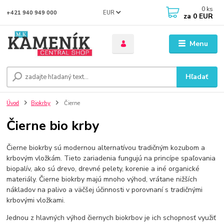
0
ks
EUR
+421 940 949 000
za
0 EUR
Menu
Hľadať
Úvod
Biokrby
Čierne
Čierne bio krby
Čierne biokrby sú modernou alternatívou tradičným kozubom a
krbovým vložkám. Tieto zariadenia fungujú na princípe spaľovania
biopalív, ako sú drevo, drevné pelety, korenie a iné organické
materiály. Čierne biokrby majú mnoho výhod, vrátane nižších
nákladov na palivo a väčšej účinnosti v porovnaní s tradičnými
krbovými vložkami.
Jednou z hlavných výhod čiernych biokrbov je ich schopnosť využiť