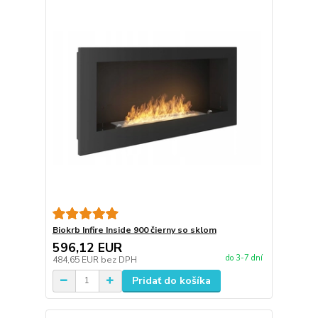
Biokrb Infire Inside 900 čierny so sklom
596,12 EUR
do 3-7 dní
484,65 EUR
bez DPH
Pridať do košíka