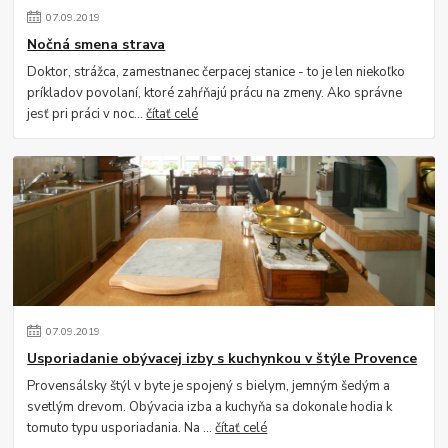
07
.
09
.
2019
Nočná smena strava
Doktor, strážca, zamestnanec čerpacej stanice - to je len niekoľko
príkladov povolaní, ktoré zahŕňajú prácu na zmeny. Ako správne
jesť pri práci v noc...
čítať celé
07
.
09
.
2019
Usporiadanie obývacej izby s kuchynkou v štýle Provence
Provensálsky štýl v byte je spojený s bielym, jemným šedým a
svetlým drevom. Obývacia izba a kuchyňa sa dokonale hodia k
tomuto typu usporiadania. Na ...
čítať celé