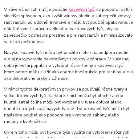
V záverečnom zhrnutí je použitie
kovových tyčí
na podporu rastlín
skvelým spôsobom, ako zvýšiť výnosy plodín a zabezpečiť zdravý
rast rastlín. Sú odolné, trvanlivé a môžu byť použité opakovane. Je
dôležité zvoliť správnu veľkosť a tvar kovových tyčí, aby sa
zabezpečilo optimálne prostredie pre rast rastlín a minimalizovalo
sa riziko poškodenia.
Navyše, kovové tyče môžu byť použité nielen na podporu rastlín,
ale aj na vytvorenie dekoratívnych prvkov v záhrade. V súčasnej
dobe je veľmi populárne vytvárať rôzne formy z kovových tyčí,
ktoré potom môžu slúžiť ako oporné konštrukcie pre rastliny, ale aj
ako dekoratívne prvky v záhrade.
V rámci týchto dekoratívnych prvkov sa používajú rôzne tvary a
veľkosti kovových tyčí. Niektoré z nich môžu byť ploché alebo
kulaté, zatiaľ čo iné môžu byť vyrobené v tvare oblúka alebo
ohnuté do iných zaujímavých tvarov. Tieto kovové tyče môžu byť
následne použité ako podpora pre kvetinové záhony alebo
rastliny v kvetináčoch.
Okrem toho môžu byť kovové tyče využité na vytvorenie rôznych