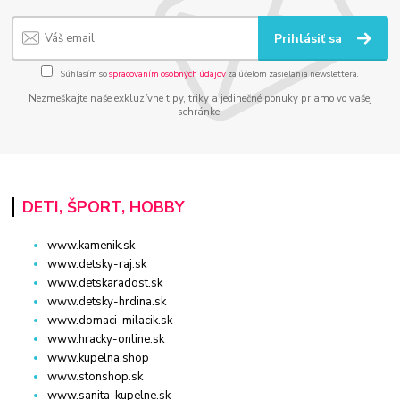
Prihlásiť sa
Súhlasím so
spracovaním osobných údajov
za účelom zasielania newslettera.
Nezmeškajte naše exkluzívne tipy, triky a jedinečné ponuky priamo vo vašej
schránke.
DETI, ŠPORT, HOBBY
www.kamenik.sk
www.detsky-raj.sk
www.detskaradost.sk
www.detsky-hrdina.sk
www.domaci-milacik.sk
www.hracky-online.sk
www.kupelna.shop
www.stonshop.sk
www.sanita-kupelne.sk