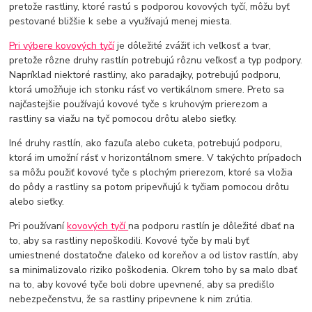
pretože rastliny, ktoré rastú s podporou kovových tyčí, môžu byť
pestované bližšie k sebe a využívajú menej miesta.
Pri výbere kovových tyčí
je dôležité zvážiť ich veľkosť a tvar,
pretože rôzne druhy rastlín potrebujú rôznu veľkosť a typ podpory.
Napríklad niektoré rastliny, ako paradajky, potrebujú podporu,
ktorá umožňuje ich stonku rásť vo vertikálnom smere. Preto sa
najčastejšie používajú kovové tyče s kruhovým prierezom a
rastliny sa viažu na tyč pomocou drôtu alebo sieťky.
Iné druhy rastlín, ako fazuľa alebo cuketa, potrebujú podporu,
ktorá im umožní rásť v horizontálnom smere. V takýchto prípadoch
sa môžu použiť kovové tyče s plochým prierezom, ktoré sa vložia
do pôdy a rastliny sa potom pripevňujú k tyčiam pomocou drôtu
alebo sieťky.
Pri používaní
kovových tyčí
na podporu rastlín je dôležité dbať na
to, aby sa rastliny nepoškodili. Kovové tyče by mali byť
umiestnené dostatočne ďaleko od koreňov a od listov rastlín, aby
sa minimalizovalo riziko poškodenia. Okrem toho by sa malo dbať
na to, aby kovové tyče boli dobre upevnené, aby sa predišlo
nebezpečenstvu, že sa rastliny pripevnene k nim zrútia.