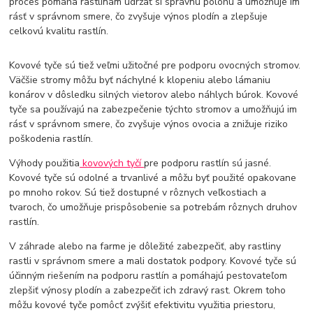
proces pomáha rastlinám udržať si správnu polohu a umožňuje im
rásť v správnom smere, čo zvyšuje výnos plodín a zlepšuje
celkovú kvalitu rastlín.
Kovové tyče sú tiež veľmi užitočné pre podporu ovocných stromov.
Väčšie stromy môžu byť náchylné k klopeniu alebo lámaniu
konárov v dôsledku silných vietorov alebo náhlych búrok. Kovové
tyče sa používajú na zabezpečenie týchto stromov a umožňujú im
rásť v správnom smere, čo zvyšuje výnos ovocia a znižuje riziko
poškodenia rastlín.
Výhody použitia
kovových tyčí
pre podporu rastlín sú jasné.
Kovové tyče sú odolné a trvanlivé a môžu byť použité opakovane
po mnoho rokov. Sú tiež dostupné v rôznych veľkostiach a
tvaroch, čo umožňuje prispôsobenie sa potrebám rôznych druhov
rastlín.
V záhrade alebo na farme je dôležité zabezpečiť, aby rastliny
rastli v správnom smere a mali dostatok podpory. Kovové tyče sú
účinným riešením na podporu rastlín a pomáhajú pestovateľom
zlepšiť výnosy plodín a zabezpečiť ich zdravý rast. Okrem toho
môžu kovové tyče pomôcť zvýšiť efektivitu využitia priestoru,