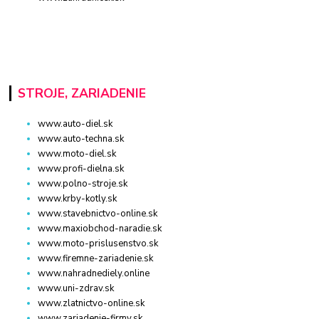
STROJE, ZARIADENIE
www.auto-diel.sk
www.auto-techna.sk
www.moto-diel.sk
www.profi-dielna.sk
www.polno-stroje.sk
www.krby-kotly.sk
www.stavebnictvo-online.sk
www.maxiobchod-naradie.sk
www.moto-prislusenstvo.sk
www.firemne-zariadenie.sk
www.nahradnediely.online
www.uni-zdrav.sk
www.zlatnictvo-online.sk
www.zariadenie-firmy.sk