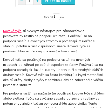
Pridať do košíka
strana
z 1
Kovové tyče
sú skvelým nástrojom pre záhradkárov a
pestovateľov rastlín na podporu ich rastu. Používajú sa na
podporu rastlín a ovocných stromov a pomáhajú im udržať si
stabilnú polohu a rast v správnom smere. Kovové tyče sa
používajú hlavne pre svoju pevnosť a trvanlivosť.
Kovové tyče sa používajú na podporu rastlín na mnohých
miestach, od záhrad po poľnohospodárske farmy. Používajú sa na
podporu paradajok, fazule, cukety, uhorky, ruží a mnohých ďalších
druhov rastlín. Kovové tyče sa často kombinujú s inými materiálmi,
ako sú drôty, sieťky a tyčky z bambusu, aby sa zabezpečila väčšia
pevnosť a stabilita.
Pre podporu rastlín sa najčastejšie používajú kovové tyče s drôtom
alebo sieťkou. Tyčky sa zvyčajne zasadia do zeme a rastliny sa
potom pripevňujú k tyčiam pomocou drôtu alebo sieťky. Tento