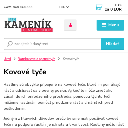
0
ks
EUR
+421 940 949 000
za
0 EUR
Menu
Hľadať
Úvod
Bambusové a oporné tyče
Kovové tyče
Kovové tyče
Rastliny sú obvykle pripojené na kovové tyče, ktoré im pomáhajú
rásť a udržiavať sa v pevnej pozícii. Aj keď to môže znieť ako
zásah do ich prirodzeného prostredia, pomocou týchto tyčí
môžeme rastlinám pomôcť prirodzene rásť a chrániť ich pred
poškodením.
Jedným z hlavných dôvodov, prečo by sme mali používať kovové
tyče na podporu rastlín, je ich sila a trvanlivosť. Rastliny môžu rásť