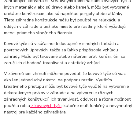
záhradných konštrukcií. Kreatívnymi kombináciami kovových tyčí a
iných materiálov, ako sú drevo alebo kameň, môžu byť vytvorené
unikátne konštrukcie, ako sú napríklad pergoly alebo altánky.
Tieto záhradné konštrukcie môžu byť použité na relaxáciu a
oddych v záhrade a tiež ako miesto pre rastliny, ktoré vyžadujú
menej priameho slnečného žiarenia.
Kovové tyče sú v súčasnosti dostupné v mnohých farbách a
povrchových úpravách, takže sa ľahko prispôsobia vzhľadu
záhrady. Môžu byť lakované alebo náterom proti korózii, čím sa
zaručí ich dlhodobá trvanlivosť a estetický vzhľad.
V záverečnom zhrnutí môžeme povedať, že kovové tyče sú viac
ako len jednoduchý nástroj na podporu rastlín. Využitím
kreatívneho prístupu môžu byť kovové tyče využité na vytvorenie
dekoratívnych prvkov v záhrade a na vytvorenie rôznych
záhradných konštrukcií. Ich trvanlivosť, odolnosť a rôzne možnosti
použitia robia
z kovových tyčí
skutočne multifunkčný a nevyhnutný
nástroj pre každého záhradkára.