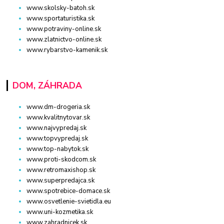
www.skolsky-batoh.sk
www.sportaturistika.sk
www.potraviny-online.sk
www.zlatnictvo-online.sk
www.rybarstvo-kamenik.sk
DOM, ZÁHRADA
www.dm-drogeria.sk
www.kvalitnytovar.sk
www.najvypredaj.sk
www.topvypredaj.sk
www.top-nabytok.sk
www.proti-skodcom.sk
www.retromaxishop.sk
www.superpredajca.sk
www.spotrebice-domace.sk
www.osvetlenie-svietidla.eu
www.uni-kozmetika.sk
www.zahradnicek.sk