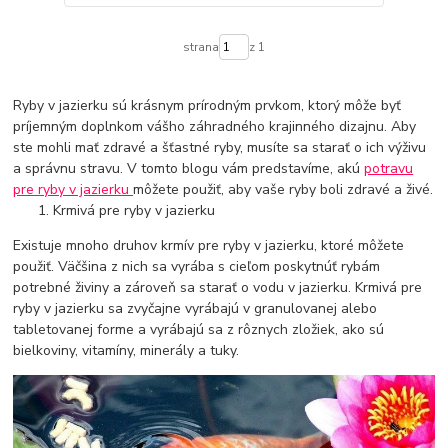
strana
z 1
Ryby v jazierku sú krásnym prírodným prvkom, ktorý môže byť
príjemným doplnkom vášho záhradného krajinného dizajnu. Aby
ste mohli mať zdravé a šťastné ryby, musíte sa starať o ich výživu
a správnu stravu. V tomto blogu vám predstavíme, akú
potravu
pre ryby v jazierku
môžete použiť, aby vaše ryby boli zdravé a živé.
Krmivá pre ryby v jazierku
Existuje mnoho druhov krmív pre ryby v jazierku, ktoré môžete
použiť. Väčšina z nich sa vyrába s cieľom poskytnúť rybám
potrebné živiny a zároveň sa starať o vodu v jazierku. Krmivá pre
ryby v jazierku sa zvyčajne vyrábajú v granulovanej alebo
tabletovanej forme a vyrábajú sa z rôznych zložiek, ako sú
bielkoviny, vitamíny, minerály a tuky.