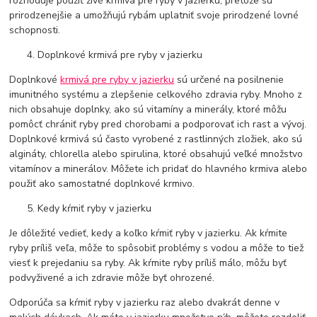
rozhoduje použiť živé krmivá pre ryby v jazierku, pretože sú
prirodzenejšie a umožňujú rybám uplatniť svoje prirodzené lovné
schopnosti.
Doplnkové krmivá pre ryby v jazierku
Doplnkové
krmivá pre ryby v jazierku
sú určené na posilnenie
imunitného systému a zlepšenie celkového zdravia ryby. Mnoho z
nich obsahuje doplnky, ako sú vitamíny a minerály, ktoré môžu
pomôcť chrániť ryby pred chorobami a podporovať ich rast a vývoj.
Doplnkové krmivá sú často vyrobené z rastlinných zložiek, ako sú
algináty, chlorella alebo spirulina, ktoré obsahujú veľké množstvo
vitamínov a minerálov. Môžete ich pridať do hlavného krmiva alebo
použiť ako samostatné doplnkové krmivo.
Kedy kŕmiť ryby v jazierku
Je dôležité vedieť, kedy a koľko kŕmiť ryby v jazierku. Ak kŕmite
ryby príliš veľa, môže to spôsobiť problémy s vodou a môže to tiež
viesť k prejedaniu sa ryby. Ak kŕmite ryby príliš málo, môžu byť
podvyživené a ich zdravie môže byť ohrozené.
Odporúča sa kŕmiť ryby v jazierku raz alebo dvakrát denne v