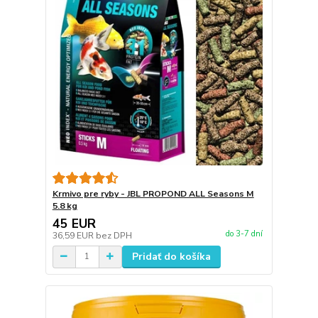
Krmivo pre ryby - JBL PROPOND ALL Seasons M
5.8 kg
45 EUR
do 3-7 dní
36,59 EUR
bez DPH
Pridať do košíka