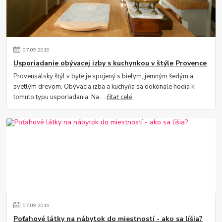
07
.
09
.
2019
Usporiadanie obývacej izby s kuchynkou v štýle Provence
Provensálsky štýl v byte je spojený s bielym, jemným šedým a
svetlým drevom. Obývacia izba a kuchyňa sa dokonale hodia k
tomuto typu usporiadania. Na ...
čítať celé
07
.
09
.
2019
Poťahové látky na nábytok do miestností - ako sa líšia?