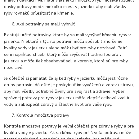
malých dávkach. Ak máte v jazierku množstvo rýb, môžete rozdeliť
dávky potravy medzi niekoľko miest v jazierku, aby mali všetky
ryby rovnakú príležitosť na kŕmenie.
Aké potraviny sa majú vyhnúť
Existujú určité potraviny, ktoré by sa mali vyhýbať kŕmeniu ryby v
jazierku. Niektoré z týchto potravín môžu spôsobiť zhoršenie
kvality vody v jazierku alebo môžu byť pre ryby nezdravé. Patrí
sem napríklad chlieb, ktorý môže zvyšovať hladinu fosforu v
jazierku a môže tiež obsahovať soli a korenie, ktoré sú pre ryby
nezdravé.
Je dôležité si pamätať, že aj keď ryby v jazierku môžu jesť rôzne
druhy potravín, dôležité je poskytnúť im vyváženú a zdravú stravu,
aby mali všetky potrebné živiny pre svoj rast a zdravie. Výber
správnej potravy pre ryby v jazierku môže zlepšiť celkovú kvalitu
vody a zabezpečiť zdravý a šťastný život pre vaše ryby.
Kontrola množstva potravy
Kontrola množstva potravy je veľmi dôležitá pre zdravie ryby a pre
kvalitu vody v jazierku. Ak sa kŕmia ryby príliš veľa, potrava môže