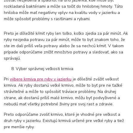
zostať nezjedená a spadnúť na dno jazierka, kde môže byť
rozkladaná baktériami a môže sa točiť do hnilobnej hmoty. Táto
hniloba môže mať negatívny vplyv na kvalitu vody v jazierku a
môže spôsobiť problémy s rastlinami a rybami.
Preto je dôležité kŕmiť ryby len toľko, koľko zjedia za pár minút. Ak
ryby nezjedia potravu za pár minút, môže to byť znakom toho, že
ste im dali príliš veľa potravy alebo že sa nechcú kŕmiť. V takom
prípade odporúčame znížiť množstvo potravy a sledovať, ako sa
správajú.
Výber správnej veľkosti krmiva
Pri
výbere krmiva pre ryby v jazierku
je dôležité zvážiť veľkosť
krmiva. Ak ryby dostanú veľké krmivo, môže to byť pre ne ťažké
stráviteľné a môže to spôsobiť tráviace problémy. Na druhej
strane, ak dostanú príliš malé krmivo, môžu byť podvyživené a
nebudú mať všetky potrebné živiny pre svoj rast a zdravie.
Preto odporúčame zvoliť krmivo, ktoré je vhodné pre veľkosť a
druh ryby v jazierku. Existujú krmivá určené pre veľké ryby a tiež
pre menšie ryby.