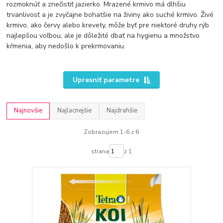
rozmoknúť a znečistiť jazierko. Mrazené krmivo má dlhšiu
trvanlivosť a je zvyčajne bohatšie na živiny ako suché krmivo. Živé
krmivo, ako červy alebo krevety, môže byť pre niektoré druhy rýb
najlepšou voľbou, ale je dôležité dbať na hygienu a množstvo
kŕmenia, aby nedošlo k prekrmovaniu.
Upresniť parametre
Najnovšie
Najlacnejšie
Najdrahšie
Zobrazujem 1-6 z 6
strana
z 1