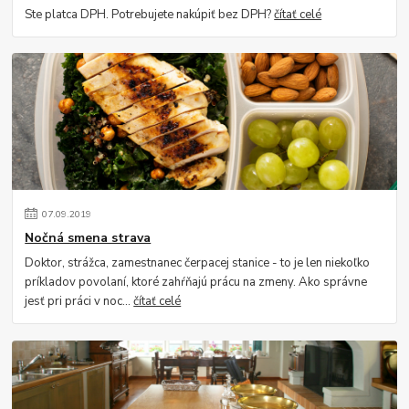
Ste platca DPH. Potrebujete nakúpiť bez DPH?
čítať celé
07
.
09
.
2019
Nočná smena strava
Doktor, strážca, zamestnanec čerpacej stanice - to je len niekoľko
príkladov povolaní, ktoré zahŕňajú prácu na zmeny. Ako správne
jesť pri práci v noc...
čítať celé