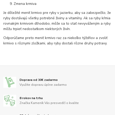
Zmena krmiva
Je dôležité meniť krmivo pre ryby v jazierku, aby sa zabezpečilo, že
ryby dostávajú všetky potrebné živiny a vitamíny. Ak sa ryby kŕmia
rovnakým krmivom dlhodobo, môže sa to stať nevyváženým a ryby
môžu trpieť nedostatkom niektorých živín.
Odporúčame preto meniť krmivo raz za niekoľko týždňov a zvoliť
krmivo s rôznymi zložkami, aby ryby dostali rôzne druhy potravy.
Doprava od 30€ zadarmo
Využite dopravu úplne zadarmo
8 rokov na trhu
Značka Kameník Vás presvedčí o kvalite