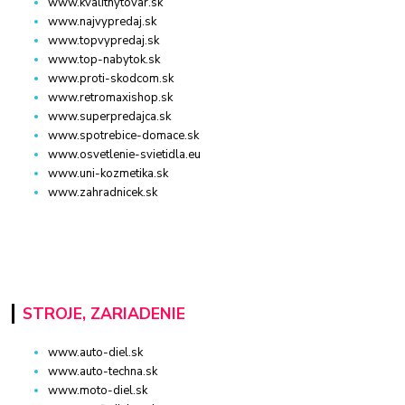
www.kvalitnytovar.sk
www.najvypredaj.sk
www.topvypredaj.sk
www.top-nabytok.sk
www.proti-skodcom.sk
www.retromaxishop.sk
www.superpredajca.sk
www.spotrebice-domace.sk
www.osvetlenie-svietidla.eu
www.uni-kozmetika.sk
www.zahradnicek.sk
STROJE, ZARIADENIE
www.auto-diel.sk
www.auto-techna.sk
www.moto-diel.sk