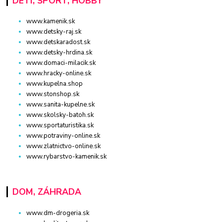
DETI, ŠPORT, HOBBY
www.kamenik.sk
www.detsky-raj.sk
www.detskaradost.sk
www.detsky-hrdina.sk
www.domaci-milacik.sk
www.hracky-online.sk
www.kupelna.shop
www.stonshop.sk
www.sanita-kupelne.sk
www.skolsky-batoh.sk
www.sportaturistika.sk
www.potraviny-online.sk
www.zlatnictvo-online.sk
www.rybarstvo-kamenik.sk
DOM, ZÁHRADA
www.dm-drogeria.sk