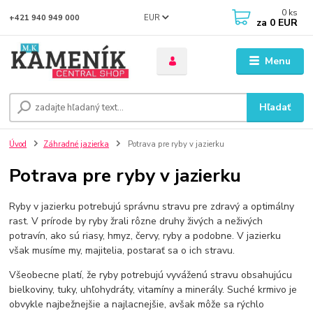
0
ks
EUR
+421 940 949 000
za
0 EUR
Menu
Hľadať
Úvod
Záhradné jazierka
Potrava pre ryby v jazierku
Potrava pre ryby v jazierku
Ryby v jazierku potrebujú správnu stravu pre zdravý a optimálny
rast. V prírode by ryby žrali rôzne druhy živých a neživých
potravín, ako sú riasy, hmyz, červy, ryby a podobne. V jazierku
však musíme my, majitelia, postarať sa o ich stravu.
Všeobecne platí, že ryby potrebujú vyváženú stravu obsahujúcu
bielkoviny, tuky, uhľohydráty, vitamíny a minerály. Suché krmivo je
obvykle najbežnejšie a najlacnejšie, avšak môže sa rýchlo