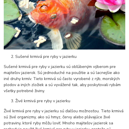
Sušené krmivá pre ryby v jazierku
Sušené krmivá pre ryby v jazierku sú obľúbeným výberom pre
majiteľov jazierok. Sú jednoduché na použitie a sú lacnejšie ako
iné druhy krmív. Tieto krmivá sú často vyrobené z rýb, morských
plodov a iných zložiek a sú vyvážené tak, aby poskytovali rybám
všetky potrebné živiny.
Živé krmivá pre ryby v jazierku
Živé krmivá pre ryby v jazierku sú ďalšou možnosťou. Tieto krmivá
sú živé organizmy, ako sú hmyz, červy alebo plávajúce živé
potraviny, ktoré ryby môžu loviť. Mnoho majiteľov jazierok sa