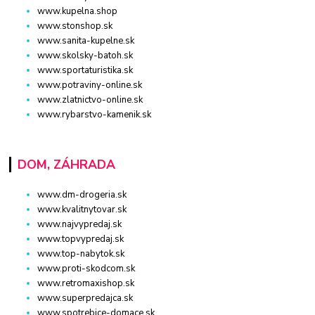
www.kupelna.shop
www.stonshop.sk
www.sanita-kupelne.sk
www.skolsky-batoh.sk
www.sportaturistika.sk
www.potraviny-online.sk
www.zlatnictvo-online.sk
www.rybarstvo-kamenik.sk
DOM, ZÁHRADA
www.dm-drogeria.sk
www.kvalitnytovar.sk
www.najvypredaj.sk
www.topvypredaj.sk
www.top-nabytok.sk
www.proti-skodcom.sk
www.retromaxishop.sk
www.superpredajca.sk
www.spotrebice-domace.sk