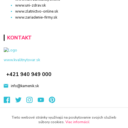
www.uni-zdrav.sk
www.zlatnictvo-online.sk
www.zariadenie-firmy.sk
KONTAKT
www.kvalitnytovar.sk
+421 940 949 000
info@kamenik.sk
Tieto webové stránky využívajú na poskytovanie svojich služieb
súbory cookies.
Viac informácií
.
© 2024 Všetky práva vyhradené KAMENIK.SK