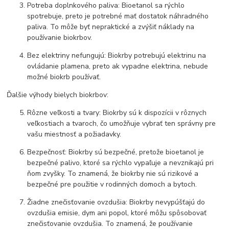
Potreba doplnkového paliva: Bioetanol sa rýchlo
spotrebuje, preto je potrebné mať dostatok náhradného
paliva. To môže byť nepraktické a zvýšiť náklady na
používanie biokrbov.
Bez elektriny nefungujú: Biokrby potrebujú elektrinu na
ovládanie plamena, preto ak vypadne elektrina, nebude
možné biokrb používať.
Ďalšie výhody bielych biokrbov:
Rôzne veľkosti a tvary: Biokrby sú k dispozícii v rôznych
veľkostiach a tvaroch, čo umožňuje vybrať ten správny pre
vašu miestnosť a požiadavky.
Bezpečnosť: Biokrby sú bezpečné, pretože bioetanol je
bezpečné palivo, ktoré sa rýchlo vypaľuje a nevznikajú pri
ňom zvyšky. To znamená, že biokrby nie sú rizikové a
bezpečné pre použitie v rodinných domoch a bytoch.
Žiadne znečisťovanie ovzdušia: Biokrby nevypúšťajú do
ovzdušia emisie, dym ani popol, ktoré môžu spôsobovať
znečisťovanie ovzdušia. To znamená, že používanie