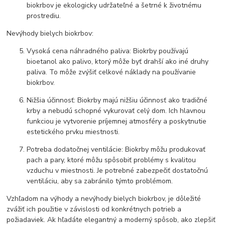
biokrbov je ekologicky udržateľné a šetrné k životnému
prostrediu.
Nevýhody bielych biokrbov:
Vysoká cena náhradného paliva: Biokrby používajú
bioetanol ako palivo, ktorý môže byť drahší ako iné druhy
paliva. To môže zvýšiť celkové náklady na používanie
biokrbov.
Nižšia účinnosť: Biokrby majú nižšiu účinnosť ako tradičné
krby a nebudú schopné vykurovať celý dom. Ich hlavnou
funkciou je vytvorenie príjemnej atmosféry a poskytnutie
estetického prvku miestnosti.
Potreba dodatočnej ventilácie: Biokrby môžu produkovať
pach a pary, ktoré môžu spôsobiť problémy s kvalitou
vzduchu v miestnosti. Je potrebné zabezpečiť dostatočnú
ventiláciu, aby sa zabránilo týmto problémom.
Vzhľadom na výhody a nevýhody bielych biokrbov, je dôležité
zvážiť ich použitie v závislosti od konkrétnych potrieb a
požiadaviek. Ak hľadáte elegantný a moderný spôsob, ako zlepšiť