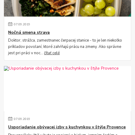
07
.
09
.
2019
Nočná smena strava
Doktor, strážca, zamestnanec čerpacej stanice - to je len niekoľko
príkladov povolaní, ktoré zahŕňajú prácu na zmeny. Ako správne
jesť pri práci v noc...
čítať celé
07
.
09
.
2019
Usporiadanie obývacej izby s kuchynkou v štýle Provence