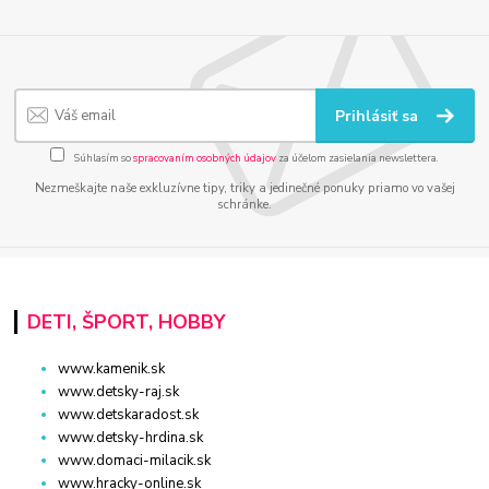
Prihlásiť sa
Súhlasím so
spracovaním osobných údajov
za účelom zasielania newslettera.
Nezmeškajte naše exkluzívne tipy, triky a jedinečné ponuky priamo vo vašej
schránke.
DETI, ŠPORT, HOBBY
www.kamenik.sk
www.detsky-raj.sk
www.detskaradost.sk
www.detsky-hrdina.sk
www.domaci-milacik.sk
www.hracky-online.sk