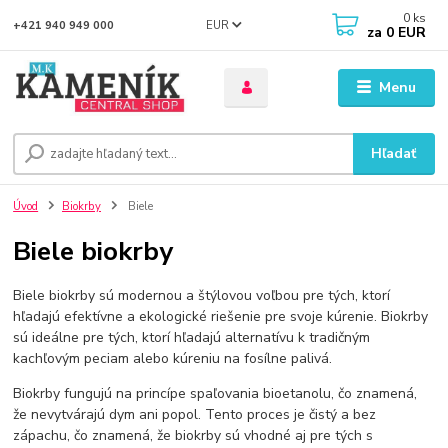
0
ks
EUR
+421 940 949 000
za
0 EUR
Menu
Hľadať
Úvod
Biokrby
Biele
Biele biokrby
Biele biokrby sú modernou a štýlovou voľbou pre tých, ktorí
hľadajú efektívne a ekologické riešenie pre svoje kúrenie. Biokrby
sú ideálne pre tých, ktorí hľadajú alternatívu k tradičným
kachľovým peciam alebo kúreniu na fosílne palivá.
Biokrby fungujú na princípe spaľovania bioetanolu, čo znamená,
že nevytvárajú dym ani popol. Tento proces je čistý a bez
zápachu, čo znamená, že biokrby sú vhodné aj pre tých s