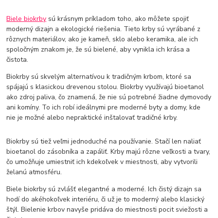
Biele biokrby
sú krásnym príkladom toho, ako môžete spojiť
moderný dizajn a ekologické riešenia. Tieto krby sú vyrábané z
rôznych materiálov, ako je kameň, sklo alebo keramika, ale ich
spoločným znakom je, že sú bielené, aby vynikla ich krása a
čistota.
Biokrby sú skvelým alternatívou k tradičným krbom, ktoré sa
spájajú s klasickou drevenou stolou. Biokrby využívajú bioetanol
ako zdroj paliva, čo znamená, že nie sú potrebné žiadne dymovody
ani komíny. To ich robí ideálnymi pre moderné byty a domy, kde
nie je možné alebo nepraktické inštalovať tradičné krby.
Biokrby sú tiež veľmi jednoduché na používanie. Stačí len naliať
bioetanol do zásobníka a zapáliť. Krby majú rôzne veľkosti a tvary,
čo umožňuje umiestniť ich kdekoľvek v miestnosti, aby vytvorili
želanú atmosféru.
Biele biokrby sú zvlášť elegantné a moderné. Ich čistý dizajn sa
hodí do akéhokoľvek interiéru, či už je to moderný alebo klasický
štýl. Bielenie krbov navyše pridáva do miestnosti pocit sviežosti a