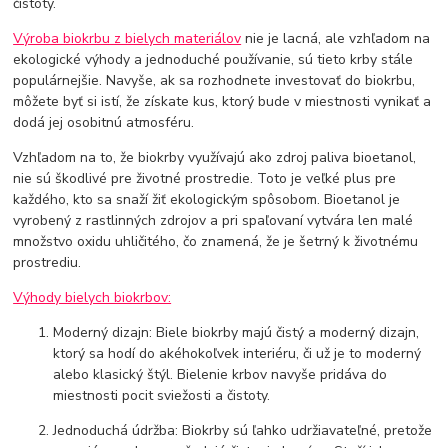
čistoty.
Výroba biokrbu z bielych materiálov
nie je lacná, ale vzhľadom na
ekologické výhody a jednoduché používanie, sú tieto krby stále
populárnejšie. Navyše, ak sa rozhodnete investovať do biokrbu,
môžete byť si istí, že získate kus, ktorý bude v miestnosti vynikať a
dodá jej osobitnú atmosféru.
Vzhľadom na to, že biokrby využívajú ako zdroj paliva bioetanol,
nie sú škodlivé pre životné prostredie. Toto je veľké plus pre
každého, kto sa snaží žiť ekologickým spôsobom. Bioetanol je
vyrobený z rastlinných zdrojov a pri spaľovaní vytvára len malé
množstvo oxidu uhličitého, čo znamená, že je šetrný k životnému
prostrediu.
Výhody bielych biokrbov:
Moderný dizajn: Biele biokrby majú čistý a moderný dizajn,
ktorý sa hodí do akéhokoľvek interiéru, či už je to moderný
alebo klasický štýl. Bielenie krbov navyše pridáva do
miestnosti pocit sviežosti a čistoty.
Jednoduchá údržba: Biokrby sú ľahko udržiavateľné, pretože