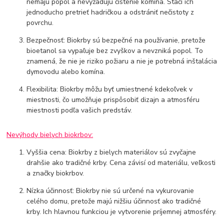
nemajú popol a nevyžadujú čistenie komína. Stačí ich
jednoducho pretrieť hadričkou a odstrániť nečistoty z
povrchu.
Bezpečnosť: Biokrby sú bezpečné na používanie, pretože
bioetanol sa vypaľuje bez zvyškov a nevzniká popol. To
znamená, že nie je riziko požiaru a nie je potrebná inštalácia
dymovodu alebo komína.
Flexibilita: Biokrby môžu byť umiestnené kdekoľvek v
miestnosti, čo umožňuje prispôsobiť dizajn a atmosféru
miestnosti podľa vašich predstáv.
Nevýhody bielych biokrbov:
Vyššia cena: Biokrby z bielych materiálov sú zvyčajne
drahšie ako tradičné krby. Cena závisí od materiálu, veľkosti
a značky biokrbov.
Nízka účinnosť: Biokrby nie sú určené na vykurovanie
celého domu, pretože majú nižšiu účinnosť ako tradičné
krby. Ich hlavnou funkciou je vytvorenie príjemnej atmosféry.