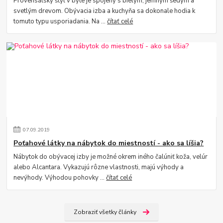
Provensálsky štýl v byte je spojený s bielym, jemným šedým a
svetlým drevom. Obývacia izba a kuchyňa sa dokonale hodia k
tomuto typu usporiadania. Na ...
čítať celé
07
.
09
.
2019
Poťahové látky na nábytok do miestností - ako sa líšia?
Nábytok do obývacej izby je možné okrem iného čalúniť koža, velúr
alebo Alcantara. Vykazujú rôzne vlastnosti, majú výhody a
nevýhody. Výhodou pohovky ...
čítať celé
Zobraziť všetky články