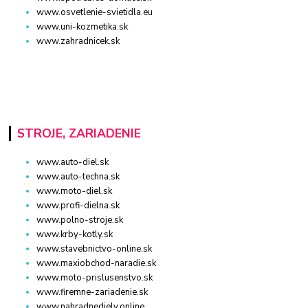
www.osvetlenie-svietidla.eu
www.uni-kozmetika.sk
www.zahradnicek.sk
STROJE, ZARIADENIE
www.auto-diel.sk
www.auto-techna.sk
www.moto-diel.sk
www.profi-dielna.sk
www.polno-stroje.sk
www.krby-kotly.sk
www.stavebnictvo-online.sk
www.maxiobchod-naradie.sk
www.moto-prislusenstvo.sk
www.firemne-zariadenie.sk
www.nahradnediely.online