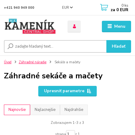
0
ks
EUR
+421 940 949 000
za
0 EUR
Menu
Hľadať
Úvod
Záhradné náradie
Sekáče a mačety
Záhradné sekáče a mačety
Upresniť parametre
Najnovšie
Najlacnejšie
Najdrahšie
Zobrazujem 1-3 z 3
strana
z 1