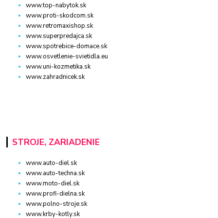
www.top-nabytok.sk
www.proti-skodcom.sk
www.retromaxishop.sk
www.superpredajca.sk
www.spotrebice-domace.sk
www.osvetlenie-svietidla.eu
www.uni-kozmetika.sk
www.zahradnicek.sk
STROJE, ZARIADENIE
www.auto-diel.sk
www.auto-techna.sk
www.moto-diel.sk
www.profi-dielna.sk
www.polno-stroje.sk
www.krby-kotly.sk