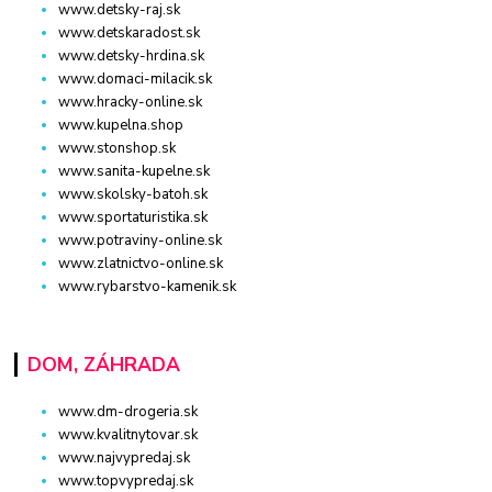
www.detsky-raj.sk
www.detskaradost.sk
www.detsky-hrdina.sk
www.domaci-milacik.sk
www.hracky-online.sk
www.kupelna.shop
www.stonshop.sk
www.sanita-kupelne.sk
www.skolsky-batoh.sk
www.sportaturistika.sk
www.potraviny-online.sk
www.zlatnictvo-online.sk
www.rybarstvo-kamenik.sk
DOM, ZÁHRADA
www.dm-drogeria.sk
www.kvalitnytovar.sk
www.najvypredaj.sk
www.topvypredaj.sk