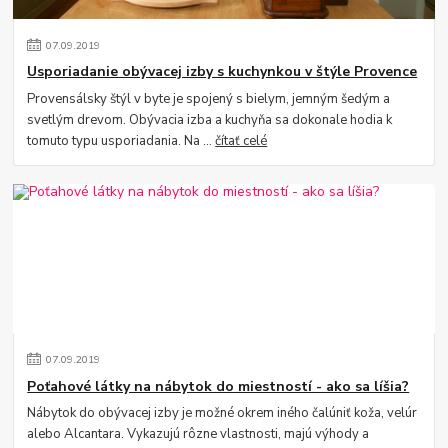
07
.
09
.
2019
Usporiadanie obývacej izby s kuchynkou v štýle Provence
Provensálsky štýl v byte je spojený s bielym, jemným šedým a
svetlým drevom. Obývacia izba a kuchyňa sa dokonale hodia k
tomuto typu usporiadania. Na ...
čítať celé
07
.
09
.
2019
Poťahové látky na nábytok do miestností - ako sa líšia?
Nábytok do obývacej izby je možné okrem iného čalúniť koža, velúr
alebo Alcantara. Vykazujú rôzne vlastnosti, majú výhody a