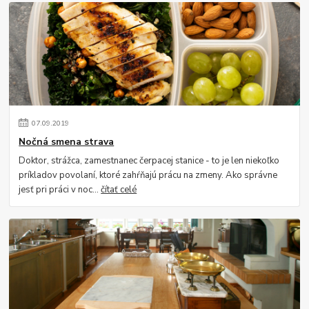
07
.
09
.
2019
Nočná smena strava
Doktor, strážca, zamestnanec čerpacej stanice - to je len niekoľko
príkladov povolaní, ktoré zahŕňajú prácu na zmeny. Ako správne
jesť pri práci v noc...
čítať celé