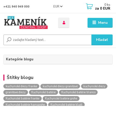
0
ks
EUR
+421 940 949 000
za
0 EUR
Menu
Hľadať
Kategórie blogu
Štítky blogu
kuchynské drezy franke
kuchynské drezy granitové
kuchynské drezy
granitove drezy
Kuchynské batérie
Kuchynské batérie blanco
Kuchynské batérie franke
Kuchynské batérie grohe
Kuchynské batérie hansgrohe
Kuchynské batérie kludi
kuchynské batérie nástenné
kuchynské batérie obi