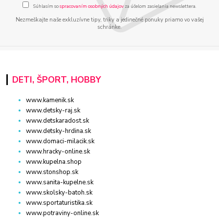
Súhlasím so
spracovaním osobných údajov
za účelom zasielania newslettera.
Nezmeškajte naše exkluzívne tipy, triky a jedinečné ponuky priamo vo vašej
schránke.
DETI, ŠPORT, HOBBY
www.kamenik.sk
www.detsky-raj.sk
www.detskaradost.sk
www.detsky-hrdina.sk
www.domaci-milacik.sk
www.hracky-online.sk
www.kupelna.shop
www.stonshop.sk
www.sanita-kupelne.sk
www.skolsky-batoh.sk
www.sportaturistika.sk
www.potraviny-online.sk