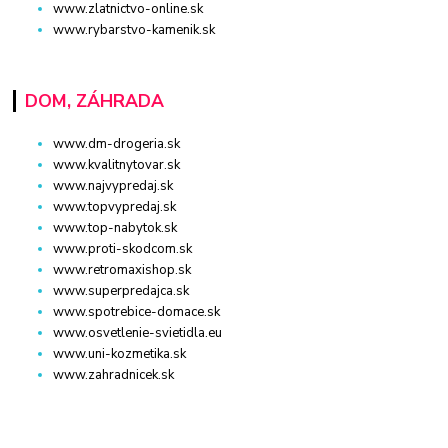
www.zlatnictvo-online.sk
www.rybarstvo-kamenik.sk
DOM, ZÁHRADA
www.dm-drogeria.sk
www.kvalitnytovar.sk
www.najvypredaj.sk
www.topvypredaj.sk
www.top-nabytok.sk
www.proti-skodcom.sk
www.retromaxishop.sk
www.superpredajca.sk
www.spotrebice-domace.sk
www.osvetlenie-svietidla.eu
www.uni-kozmetika.sk
www.zahradnicek.sk