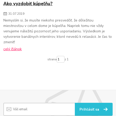
Ako vyzdobiť kúpeľňu?
31
.
07
.
2019
Nemyslím si, že musíte niekoho presvedčiť, že dôležitou
miestnosťou v celom dome je kúpeľňa. Napriek tomu nie vždy
venujeme náležitú pozornosť jeho usporiadaniu. Výsledkom je
vytvorenie banálnych interiérov, ktoré nevedú k relaxácii. Je čas to
zmeniť!
celý článok
strana
z 1
Prihlásiť sa