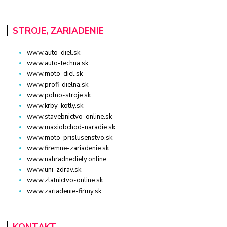
STROJE, ZARIADENIE
www.auto-diel.sk
www.auto-techna.sk
www.moto-diel.sk
www.profi-dielna.sk
www.polno-stroje.sk
www.krby-kotly.sk
www.stavebnictvo-online.sk
www.maxiobchod-naradie.sk
www.moto-prislusenstvo.sk
www.firemne-zariadenie.sk
www.nahradnediely.online
www.uni-zdrav.sk
www.zlatnictvo-online.sk
www.zariadenie-firmy.sk