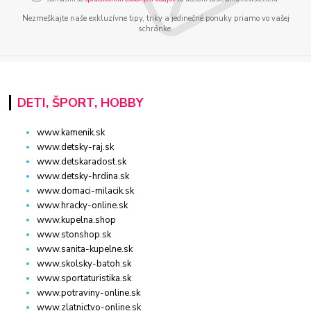
Nezmeškajte naše exkluzívne tipy, triky a jedinečné ponuky priamo vo vašej
schránke.
DETI, ŠPORT, HOBBY
www.kamenik.sk
www.detsky-raj.sk
www.detskaradost.sk
www.detsky-hrdina.sk
www.domaci-milacik.sk
www.hracky-online.sk
www.kupelna.shop
www.stonshop.sk
www.sanita-kupelne.sk
www.skolsky-batoh.sk
www.sportaturistika.sk
www.potraviny-online.sk
www.zlatnictvo-online.sk