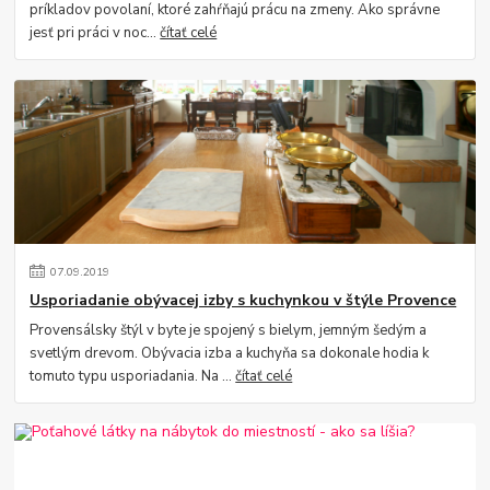
príkladov povolaní, ktoré zahŕňajú prácu na zmeny. Ako správne
jesť pri práci v noc...
čítať celé
07
.
09
.
2019
Usporiadanie obývacej izby s kuchynkou v štýle Provence
Provensálsky štýl v byte je spojený s bielym, jemným šedým a
svetlým drevom. Obývacia izba a kuchyňa sa dokonale hodia k
tomuto typu usporiadania. Na ...
čítať celé