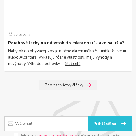
07
.
09
.
2019
Poťahové látky na nábytok do miestností - ako sa líšia?
Nábytok do obývacej izby je možné okrem iného čalúniť koža, velúr
alebo Alcantara. Vykazujú rôzne vlastnosti, majú výhody a
nevýhody. Výhodou pohovky ...
čítať celé
Zobraziť všetky články
Prihlásiť sa
Súhlasím so
spracovaním osobných údajov
za účelom zasielania newslettera.