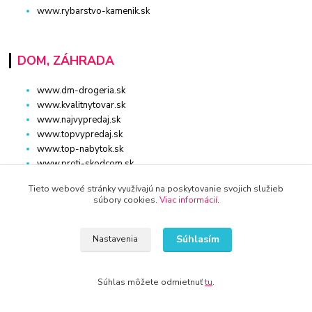
www.rybarstvo-kamenik.sk
DOM, ZÁHRADA
www.dm-drogeria.sk
www.kvalitnytovar.sk
www.najvypredaj.sk
www.topvypredaj.sk
www.top-nabytok.sk
www.proti-skodcom.sk
www.retromaxishop.sk
Tieto webové stránky využívajú na poskytovanie svojich služieb
www.superpredajca.sk
súbory cookies.
Viac informácií
.
www.spotrebice-domace.sk
www.osvetlenie-svietidla.eu
www.uni-kozmetika.sk
Súhlasím
Nastavenia
www.zahradnicek.sk
Súhlas môžete odmietnuť
tu
.