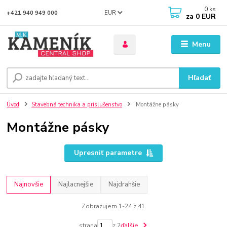
0
ks
EUR
+421 940 949 000
za
0 EUR
Menu
Hľadať
Úvod
Stavebná technika a príslušenstvo
Montážne pásky
Montážne pásky
Upresniť parametre
Najnovšie
Najlacnejšie
Najdrahšie
Zobrazujem 1-24 z 41
strana
z 2
ďalšie