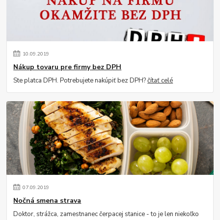
10
.
09
.
2019
Nákup tovaru pre firmy bez DPH
Ste platca DPH. Potrebujete nakúpiť bez DPH?
čítať celé
07
.
09
.
2019
Nočná smena strava
Doktor, strážca, zamestnanec čerpacej stanice - to je len niekoľko