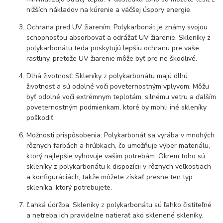
nižších nákladov na kúrenie a väčšej úspory energie.
Ochrana pred UV žiarením: Polykarbonát je známy svojou
schopnosťou absorbovať a odrážať UV žiarenie. Skleníky z
polykarbonátu teda poskytujú lepšiu ochranu pre vaše
rastliny, pretože UV žiarenie môže byť pre ne škodlivé.
Dlhá životnosť: Skleníky z polykarbonátu majú dlhú
životnosť a sú odolné voči poveternostným vplyvom. Môžu
byť odolné voči extrémnym teplotám, silnému vetru a ďalším
poveternostným podmienkam, ktoré by mohli iné skleníky
poškodiť.
Možnosti prispôsobenia: Polykarbonát sa vyrába v mnohých
rôznych farbách a hrúbkach, čo umožňuje výber materiálu,
ktorý najlepšie vyhovuje vašim potrebám. Okrem toho sú
skleníky z polykarbonátu k dispozícii v rôznych veľkostiach
a konfiguráciách, takže môžete získať presne ten typ
skleníka, ktorý potrebujete.
Ľahká údržba: Skleníky z polykarbonátu sú ľahko čistiteľné
a netreba ich pravidelne natierať ako sklenené skleníky.