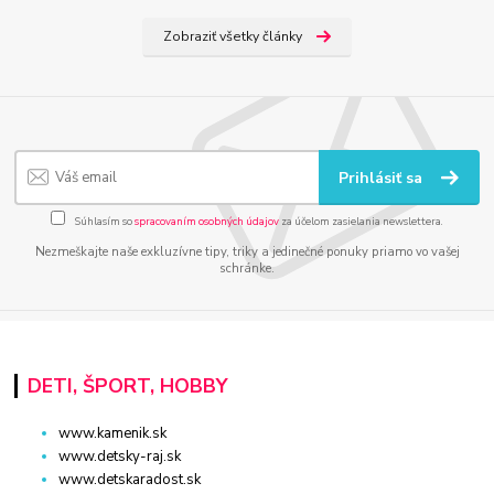
Zobraziť všetky články
Prihlásiť sa
Súhlasím so
spracovaním osobných údajov
za účelom zasielania newslettera.
Nezmeškajte naše exkluzívne tipy, triky a jedinečné ponuky priamo vo vašej
schránke.
DETI, ŠPORT, HOBBY
www.kamenik.sk
www.detsky-raj.sk
www.detskaradost.sk