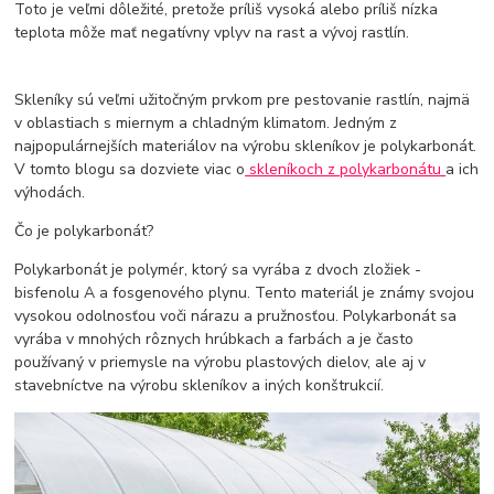
Toto je veľmi dôležité, pretože príliš vysoká alebo príliš nízka
teplota môže mať negatívny vplyv na rast a vývoj rastlín.
Skleníky sú veľmi užitočným prvkom pre pestovanie rastlín, najmä
v oblastiach s miernym a chladným klimatom. Jedným z
najpopulárnejších materiálov na výrobu skleníkov je polykarbonát.
V tomto blogu sa dozviete viac o
skleníkoch z polykarbonátu
a ich
výhodách.
Čo je polykarbonát?
Polykarbonát je polymér, ktorý sa vyrába z dvoch zložiek -
bisfenolu A a fosgenového plynu. Tento materiál je známy svojou
vysokou odolnosťou voči nárazu a pružnosťou. Polykarbonát sa
vyrába v mnohých rôznych hrúbkach a farbách a je často
používaný v priemysle na výrobu plastových dielov, ale aj v
stavebníctve na výrobu skleníkov a iných konštrukcií.