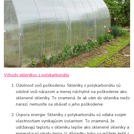
Výhody skleníkov z polykarbonátu
Odolnosť voči poškodeniu: Skleníky z polykarbonátu sú
odolné voči nárazom a menej náchylné na poškodenie ako
sklenené skleníky. To znamená, že ak vám do skleníka niečo
narazí, nemusíte sa obávať o jeho poškodenie.
Úspora energie: Skleníky z polykarbonátu sú vďaka svojim
vlastnostiam vynikajúcim izolantom. To znamená, že
udržiavajú teplotu v skleníku lepšie ako sklenené skleníky a
minimalizujú straty tepla. V dôsledku toho sa môžete tešiť z