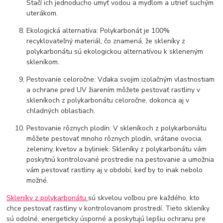
Stačí ich jednoducho umyť vodou a mydlom a utrieť suchým
uterákom.
Ekologická alternatíva: Polykarbonát je 100%
recyklovateľný materiál, čo znamená, že skleníky z
polykarbonátu sú ekologickou alternatívou k skleneným
skleníkom.
Pestovanie celoročne: Vďaka svojim izolačným vlastnostiam
a ochrane pred UV žiarením môžete pestovať rastliny v
skleníkoch z polykarbonátu celoročne, dokonca aj v
chladných oblastiach.
Pestovanie rôznych plodín: V skleníkoch z polykarbonátu
môžete pestovať mnoho rôznych plodín, vrátane ovocia,
zeleniny, kvetov a byliniek. Skleníky z polykarbonátu vám
poskytnú kontrolované prostredie na pestovanie a umožnia
vám pestovať rastliny aj v období, keď by to inak nebolo
možné.
Skleníky z polykarbonátu
sú skvelou voľbou pre každého, kto
chce pestovať rastliny v kontrolovanom prostredí. Tieto skleníky
sú odolné, energeticky úsporné a poskytujú lepšiu ochranu pre