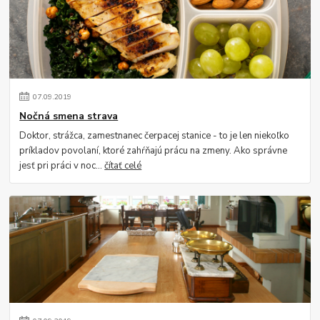
07
.
09
.
2019
Nočná smena strava
Doktor, strážca, zamestnanec čerpacej stanice - to je len niekoľko
príkladov povolaní, ktoré zahŕňajú prácu na zmeny. Ako správne
jesť pri práci v noc...
čítať celé