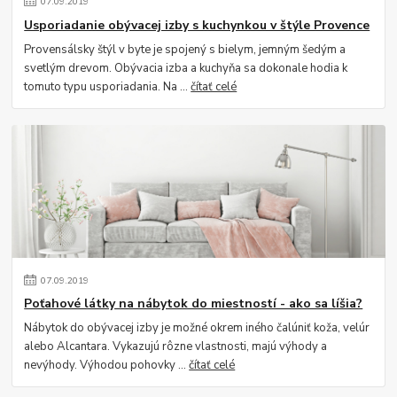
07
.
09
.
2019
Usporiadanie obývacej izby s kuchynkou v štýle Provence
Provensálsky štýl v byte je spojený s bielym, jemným šedým a
svetlým drevom. Obývacia izba a kuchyňa sa dokonale hodia k
tomuto typu usporiadania. Na ...
čítať celé
07
.
09
.
2019
Poťahové látky na nábytok do miestností - ako sa líšia?
Nábytok do obývacej izby je možné okrem iného čalúniť koža, velúr
alebo Alcantara. Vykazujú rôzne vlastnosti, majú výhody a
nevýhody. Výhodou pohovky ...
čítať celé