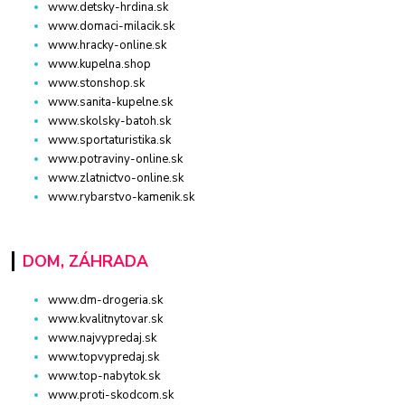
www.detsky-hrdina.sk
www.domaci-milacik.sk
www.hracky-online.sk
www.kupelna.shop
www.stonshop.sk
www.sanita-kupelne.sk
www.skolsky-batoh.sk
www.sportaturistika.sk
www.potraviny-online.sk
www.zlatnictvo-online.sk
www.rybarstvo-kamenik.sk
DOM, ZÁHRADA
www.dm-drogeria.sk
www.kvalitnytovar.sk
www.najvypredaj.sk
www.topvypredaj.sk
www.top-nabytok.sk
www.proti-skodcom.sk