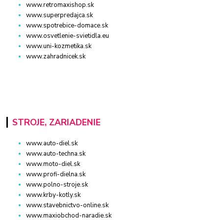
www.retromaxishop.sk
www.superpredajca.sk
www.spotrebice-domace.sk
www.osvetlenie-svietidla.eu
www.uni-kozmetika.sk
www.zahradnicek.sk
STROJE, ZARIADENIE
www.auto-diel.sk
www.auto-techna.sk
www.moto-diel.sk
www.profi-dielna.sk
www.polno-stroje.sk
www.krby-kotly.sk
www.stavebnictvo-online.sk
www.maxiobchod-naradie.sk