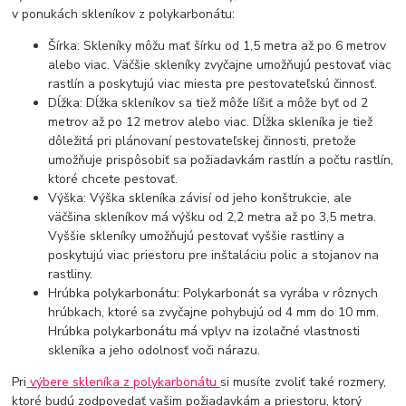
v ponukách skleníkov z polykarbonátu:
Šírka: Skleníky môžu mať šírku od 1,5 metra až po 6 metrov
alebo viac. Väčšie skleníky zvyčajne umožňujú pestovať viac
rastlín a poskytujú viac miesta pre pestovateľskú činnosť.
Dĺžka: Dĺžka skleníkov sa tiež môže líšiť a môže byť od 2
metrov až po 12 metrov alebo viac. Dĺžka skleníka je tiež
dôležitá pri plánovaní pestovateľskej činnosti, pretože
umožňuje prispôsobiť sa požiadavkám rastlín a počtu rastlín,
ktoré chcete pestovať.
Výška: Výška skleníka závisí od jeho konštrukcie, ale
väčšina skleníkov má výšku od 2,2 metra až po 3,5 metra.
Vyššie skleníky umožňujú pestovať vyššie rastliny a
poskytujú viac priestoru pre inštaláciu polic a stojanov na
rastliny.
Hrúbka polykarbonátu: Polykarbonát sa vyrába v rôznych
hrúbkach, ktoré sa zvyčajne pohybujú od 4 mm do 10 mm.
Hrúbka polykarbonátu má vplyv na izolačné vlastnosti
skleníka a jeho odolnosť voči nárazu.
Pri
výbere skleníka z polykarbonátu
si musíte zvoliť také rozmery,
ktoré budú zodpovedať vašim požiadavkám a priestoru, ktorý