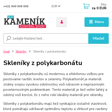
0
ks
EUR
+421 940 949 000
za
0 EUR
Menu
Hľadať
Úvod
Skleníky
Skleníky z polykarbonátu
Skleníky z polykarbonátu
Skleníky z polykarbonátu sú modernou a efektívnou voľbou pre
pestovanie rastlín, kvetov a zeleniny. Polykarbonát je materiál
známy svojou vysokou odolnosťou voči nárazom a nepriaznivým
poveternostným podmienkam. Tento materiál je tiež veľmi ľahký a
odolný voči korózii, čo z neho robí ideálny materiál pre skleníky.
Skleníky z polykarbonátu majú tiež vynikajúce izolačné vlastnosti,
ktoré pomáhajú udržiavať optimálnu teplotu a vlhkosť pre rastliny.