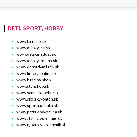
DETI, ŠPORT, HOBBY
www.kamenik.sk
www.detsky-raj.sk
www.detskaradost.sk
www.detsky-hrdina.sk
www.domaci-milacik.sk
www.hracky-online.sk
www.kupelna.shop
www.stonshop.sk
www.sanita-kupelne.sk
www.skolsky-batoh.sk
www.sportaturistika.sk
www.potraviny-online.sk
www.zlatnictvo-online.sk
www.rybarstvo-kamenik.sk