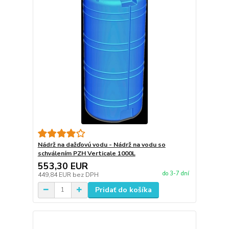
Nádrž na dažďovú vodu - Nádrž na vodu so
schválením PZH Verticale 1000L
553,30 EUR
do 3-7 dní
449,84 EUR
bez DPH
Pridať do košíka