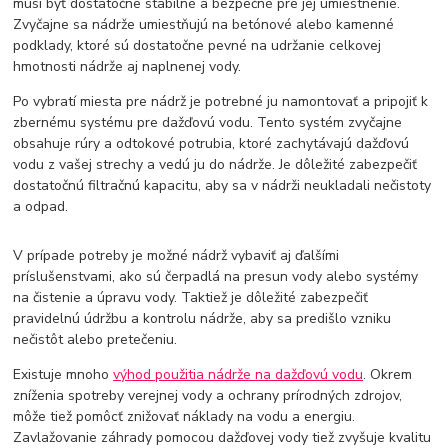
musí byť dostatočne stabilné a bezpečné pre jej umiestnenie.
Zvyčajne sa nádrže umiestňujú na betónové alebo kamenné
podklady, ktoré sú dostatočne pevné na udržanie celkovej
hmotnosti nádrže aj naplnenej vody.
Po vybratí miesta pre nádrž je potrebné ju namontovať a pripojiť k
zbernému systému pre dažďovú vodu. Tento systém zvyčajne
obsahuje rúry a odtokové potrubia, ktoré zachytávajú dažďovú
vodu z vašej strechy a vedú ju do nádrže. Je dôležité zabezpečiť
dostatočnú filtračnú kapacitu, aby sa v nádrži neukladali nečistoty
a odpad.
V prípade potreby je možné nádrž vybaviť aj ďalšími
príslušenstvami, ako sú čerpadlá na presun vody alebo systémy
na čistenie a úpravu vody. Taktiež je dôležité zabezpečiť
pravidelnú údržbu a kontrolu nádrže, aby sa predišlo vzniku
nečistôt alebo pretečeniu.
Existuje mnoho
výhod použitia nádrže na dažďovú vodu
. Okrem
zníženia spotreby verejnej vody a ochrany prírodných zdrojov,
môže tiež pomôcť znižovať náklady na vodu a energiu.
Zavlažovanie záhrady pomocou dažďovej vody tiež zvyšuje kvalitu