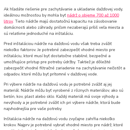
Ak hľadáte riešenie pre zachytávanie a ukladanie dažďovej vody,
ideálnou možnosťou by mohla byť
nádrž o objeme 700 až 1000
litrov
. Tieto nádrže majú dostatočnú kapacitu na zásobovanie
domácnosti alebo záhrady, pričom nezaberajú príliš veľa miesta a
sú relatívne jednoduché na inštaláciu.
Pred inštaláciou nádrže na dažďovú vodu však treba zvážiť
niekoľko faktorov. Je potrebné zabezpečiť vhodné miesto pre
inštaláciu, ktoré musí byť dostatočne stabilné, bezpečné a
umožňujúce prístup pre potreby údržby. Taktiež je dôležité
zabezpečiť vhodné filtračné zariadenie na zachytávanie nečistôt a
odpadov, ktoré môžu byť prítomné v dažďovej vode.
Pri výbere nádrže na dažďovú vodu je potrebné zvážiť aj jej
materiál. Nádrže môžu byť vyrobené z rôznych materiálov, ako sú
betón, kov, plast alebo sklo. Každý materiál má svoje výhody a
nevýhody a je potrebné zvážiť ich pri výbere nádrže, ktorá bude
najvhodnejšia pre vaše potreby.
Inštalácia nádrže na dažďovú vodu zvyčajne zahŕňa niekoľko
krokov. Najprv je potrebné vybrať vhodné miesto pre nádrž, ktoré