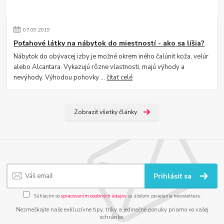
07
.
09
.
2019
Poťahové látky na nábytok do miestností - ako sa líšia?
Nábytok do obývacej izby je možné okrem iného čalúniť koža, velúr
alebo Alcantara. Vykazujú rôzne vlastnosti, majú výhody a
nevýhody. Výhodou pohovky ...
čítať celé
Zobraziť všetky články
Prihlásiť sa
Súhlasím so
spracovaním osobných údajov
za účelom zasielania newslettera.
Nezmeškajte naše exkluzívne tipy, triky a jedinečné ponuky priamo vo vašej
schránke.