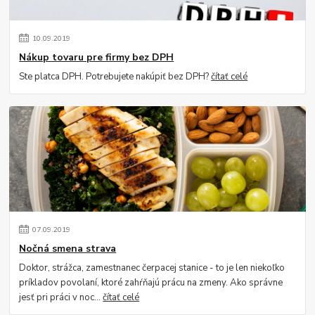
10
.
09
.
2019
Nákup tovaru pre firmy bez DPH
Ste platca DPH. Potrebujete nakúpiť bez DPH?
čítať celé
07
.
09
.
2019
Nočná smena strava
Doktor, strážca, zamestnanec čerpacej stanice - to je len niekoľko
príkladov povolaní, ktoré zahŕňajú prácu na zmeny. Ako správne
jesť pri práci v noc...
čítať celé