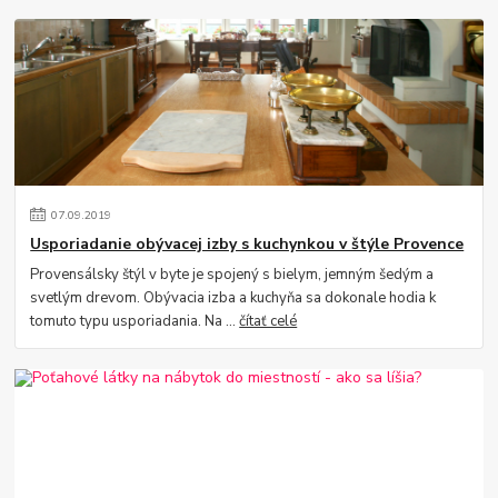
07
.
09
.
2019
Usporiadanie obývacej izby s kuchynkou v štýle Provence
Provensálsky štýl v byte je spojený s bielym, jemným šedým a
svetlým drevom. Obývacia izba a kuchyňa sa dokonale hodia k
tomuto typu usporiadania. Na ...
čítať celé