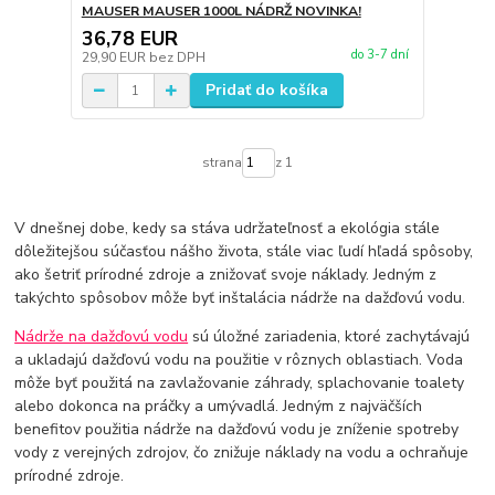
MAUSER MAUSER 1000L NÁDRŽ NOVINKA!
36,78 EUR
do 3-7 dní
29,90 EUR
bez DPH
Pridať do košíka
strana
z 1
V dnešnej dobe, kedy sa stáva udržateľnosť a ekológia stále
dôležitejšou súčasťou nášho života, stále viac ľudí hľadá spôsoby,
ako šetriť prírodné zdroje a znižovať svoje náklady. Jedným z
takýchto spôsobov môže byť inštalácia nádrže na dažďovú vodu.
Nádrže na dažďovú vodu
sú úložné zariadenia, ktoré zachytávajú
a ukladajú dažďovú vodu na použitie v rôznych oblastiach. Voda
môže byť použitá na zavlažovanie záhrady, splachovanie toalety
alebo dokonca na práčky a umývadlá. Jedným z najväčších
benefitov použitia nádrže na dažďovú vodu je zníženie spotreby
vody z verejných zdrojov, čo znižuje náklady na vodu a ochraňuje
prírodné zdroje.