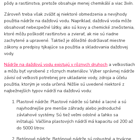
pôdy a rastlinstva, pretože obsahuje menej chemikálií a viac živín.
Zároveň treba však zvážiť aj niektoré obmedzenia a nevýhody
použitia nádrže na dažďovú vodu. Napríklad, dažďová voda môže
obsahovať nebezpečné látky, ako sú kovy a chemické znečistenia,
ktoré môžu poškodiť rastlinstvo a zvierať, ak nie sú riadne
zachytené a upravené. Taktiež je dôležité dodržiavať miestne
zákony a predpisy týkajúce sa použitia a skladovania dažďovej
vody.
Nádrže na dažďovú vodu existujú v rôznych druhoch
a veľkostiach
a môžu byť vyrobené z rôznych materiálov. Výber správnej nádrže
závisí od veľkosti potrebnej pre ukladanie vody, zdroja a účelu
použitia, ktorým je voda určená. Nižšie sú uvedené niektoré z
najbežnejších typov nádrží na dažďovú vodu:
Plastové nádrže: Plastové nádrže sú ľahké a lacné a sú
najvhodnejšie pre menšie záhrady alebo jednoduché
závlahové systémy. Sú tiež veľmi odolné a ľahko sa
inštalujú. Väčšina plastových nádrží má kapacitu od 200 až
do 5000 litrov.
Betónové nádrže: Betónové nádrže sú robustné a trvácne,