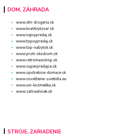
DOM, ZÁHRADA
www.dm-drogeria.sk
www.kvalitnytovar.sk
www.najvypredaj.sk
www.topvypredaj.sk
www.top-nabytok.sk
www.proti-skodcom.sk
www.retromaxishop.sk
www.superpredajca.sk
www.spotrebice-domace.sk
www.osvetlenie-svietidla.eu
www.uni-kozmetika.sk
www.zahradnicek.sk
STROJE, ZARIADENIE