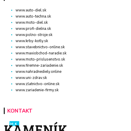
www.auto-diel.sk
www.auto-techna.sk
www.moto-diel.sk
www.profi-dielna.sk
www.polno-stroje.sk
www.krby-kotly.sk
www.stavebnictvo-online.sk
www.maxiobchod-naradie.sk
www.moto-prislusenstvo.sk
www.firemne-zariadenie.sk
www.nahradnediely.online
www.uni-zdrav.sk
www.zlatnictvo-online.sk
www.zariadenie-firmy.sk
KONTAKT