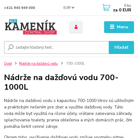
0
ks
EUR
+421 940 949 000
za
0 EUR
Menu
Hľadať
Úvod
Nádrže na dažďovú vodu
700-1000L
Nádrže na dažďovú vodu 700-
1000L
Nádrže na dažďovú vodu s kapacitou 700-1000 litrov sú užitočným
a praktickým riešením pre zber a využitie dažďovej vody. Táto
voda môže byť využitá na rôzne účely, vrátane zalievania záhrady,
splachovania toalety, prania oblečenia a iných domácich prác, čím
pomáha šetriť cenné zdroje.
Okrem toho, využívanie dažďovej vody znižuje spotrebu pitnej