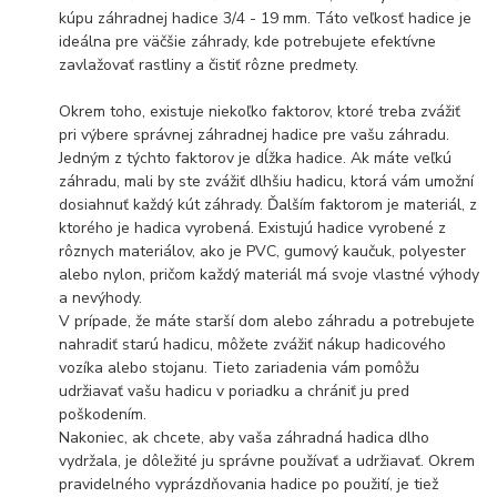
kúpu záhradnej hadice 3/4 - 19 mm. Táto veľkosť hadice je
ideálna pre väčšie záhrady, kde potrebujete efektívne
zavlažovať rastliny a čistiť rôzne predmety.
Okrem toho, existuje niekoľko faktorov, ktoré treba zvážiť
pri výbere správnej záhradnej hadice pre vašu záhradu.
Jedným z týchto faktorov je dĺžka hadice. Ak máte veľkú
záhradu, mali by ste zvážiť dlhšiu hadicu, ktorá vám umožní
dosiahnuť každý kút záhrady. Ďalším faktorom je materiál, z
ktorého je hadica vyrobená. Existujú hadice vyrobené z
rôznych materiálov, ako je PVC, gumový kaučuk, polyester
alebo nylon, pričom každý materiál má svoje vlastné výhody
a nevýhody.
V prípade, že máte starší dom alebo záhradu a potrebujete
nahradiť starú hadicu, môžete zvážiť nákup hadicového
vozíka alebo stojanu. Tieto zariadenia vám pomôžu
udržiavať vašu hadicu v poriadku a chrániť ju pred
poškodením.
Nakoniec, ak chcete, aby vaša záhradná hadica dlho
vydržala, je dôležité ju správne používať a udržiavať. Okrem
pravidelného vyprázdňovania hadice po použití, je tiež