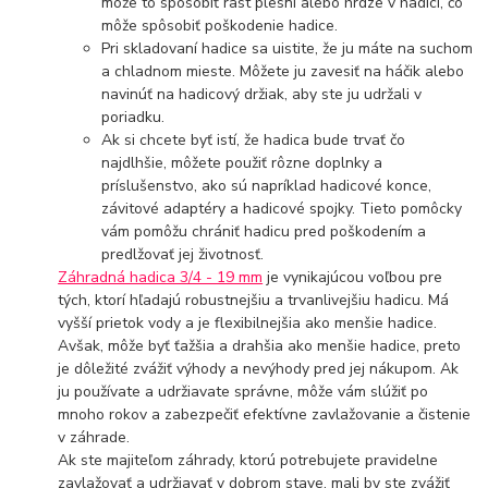
môže to spôsobiť rast plesní alebo hrdze v hadici, čo
môže spôsobiť poškodenie hadice.
Pri skladovaní hadice sa uistite, že ju máte na suchom
a chladnom mieste. Môžete ju zavesiť na háčik alebo
navinúť na hadicový držiak, aby ste ju udržali v
poriadku.
Ak si chcete byť istí, že hadica bude trvať čo
najdlhšie, môžete použiť rôzne doplnky a
príslušenstvo, ako sú napríklad hadicové konce,
závitové adaptéry a hadicové spojky. Tieto pomôcky
vám pomôžu chrániť hadicu pred poškodením a
predlžovať jej životnosť.
Záhradná hadica 3/4 - 19 mm
je vynikajúcou voľbou pre
tých, ktorí hľadajú robustnejšiu a trvanlivejšiu hadicu. Má
vyšší prietok vody a je flexibilnejšia ako menšie hadice.
Avšak, môže byť ťažšia a drahšia ako menšie hadice, preto
je dôležité zvážiť výhody a nevýhody pred jej nákupom. Ak
ju používate a udržiavate správne, môže vám slúžiť po
mnoho rokov a zabezpečiť efektívne zavlažovanie a čistenie
v záhrade.
Ak ste majiteľom záhrady, ktorú potrebujete pravidelne
zavlažovať a udržiavať v dobrom stave, mali by ste zvážiť