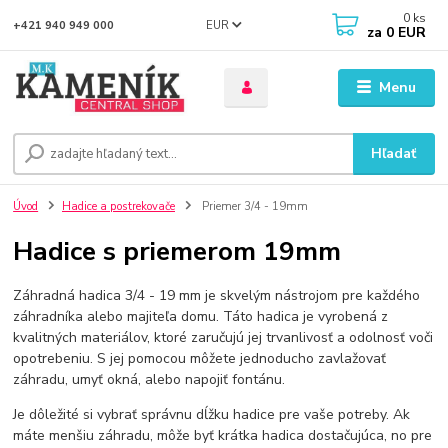
0
ks
EUR
+421 940 949 000
za
0 EUR
Menu
Hľadať
Úvod
Hadice a postrekovače
Priemer 3/4 - 19mm
Hadice s priemerom 19mm
Záhradná hadica 3/4 - 19 mm je skvelým nástrojom pre každého
záhradníka alebo majiteľa domu. Táto hadica je vyrobená z
kvalitných materiálov, ktoré zaručujú jej trvanlivosť a odolnosť voči
opotrebeniu. S jej pomocou môžete jednoducho zavlažovať
záhradu, umyť okná, alebo napojiť fontánu.
Je dôležité si vybrať správnu dĺžku hadice pre vaše potreby. Ak
máte menšiu záhradu, môže byť krátka hadica dostačujúca, no pre