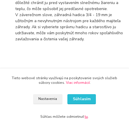
dôležité chrániť ju pred vystavením slnečnému žiareniu a
teplu, čo môže spôsobiť jej predčasné opotrebenie.
V záverečnom slove, záhradná hadica 3/4 - 19 mm je
užitočným a nevyhnutným nástrojom pre každého majiteľa
záhrady. Ak si vyberiete správnu hadicu a starostlivo ju
udržiavate, môže vám poskytnúť mnoho rokov spoľahlivého
zavlažovania a čistenia vašej záhrady.
Tieto webové stránky využívajú na poskytovanie svojich služieb
súbory cookies.
Viac informácií
.
Doprava od 30€ zadarmo
Využite dopravu úplne zadarmo
Súhlasím
Nastavenia
8 rokov na trhu
Značka Kameník Vás presvedčí o kvalite
Súhlas môžete odmietnuť
tu
.
30 dní na vrátenie tovaru
Predĺžili sme dobu na vrátenie tovaru