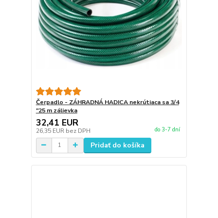
Čerpadlo - ZÁHRADNÁ HADICA nekrútiaca sa 3/4
"25 m zálievka
32,41 EUR
do 3-7 dní
26,35 EUR
bez DPH
Pridať do košíka