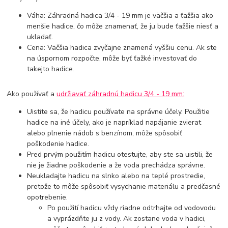
Váha: Záhradná hadica 3/4 - 19 mm je väčšia a ťažšia ako
menšie hadice, čo môže znamenať, že ju bude ťažšie niesť a
ukladať.
Cena: Väčšia hadica zvyčajne znamená vyššiu cenu. Ak ste
na úspornom rozpočte, môže byť ťažké investovať do
takejto hadice.
Ako používať a
udržiavať záhradnú hadicu 3/4 - 19 mm:
Uistite sa, že hadicu používate na správne účely. Použitie
hadice na iné účely, ako je napríklad napájanie zvierat
alebo plnenie nádob s benzínom, môže spôsobiť
poškodenie hadice.
Pred prvým použitím hadicu otestujte, aby ste sa uistili, že
nie je žiadne poškodenie a že voda prechádza správne.
Neukladajte hadicu na slnko alebo na teplé prostredie,
pretože to môže spôsobiť vysychanie materiálu a predčasné
opotrebenie.
Po použití hadicu vždy riadne odtrhajte od vodovodu
a vyprázdňte ju z vody. Ak zostane voda v hadici,