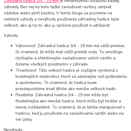
Záhradná hadica 3/4 - 19 mm
je nevyhnutnou súčasťou každej
záhrady. Bez nej by bolo ťažké zavlažovať rastliny, umývať
nádobie alebo plniť bazény. V tomto blogu sa pozrieme na
niektoré výhody a nevýhody používania záhradnej hadice tejto
veľkosti, ako aj na to, ako ju správne používať a udržiavať.
Výhody:
Výkonnosť: Záhradná hadica 3/4 - 19 mm má väčší priemer,
čo znamená, že môže mať väčší prietok vody. To umožňuje
rýchlejšie a efektívnejšie zavlažovanie vašich rastlín a
čistenie všetkých predmetov v záhrade.
Trvanlivosť: Táto veľkosť hadice je zvyčajne vyrobená z
kvalitnejších materiálov, ktoré sú odolnejšie voči poškodeniu
a opotrebeniu. To znamená, že hadica bude
pravdepodobne trvať dlhšie ako menšie veľkosti hadíc.
Flexibilita: Záhradná hadica 3/4 - 19 mm môže byť
flexibilnejšia ako menšie hadice, ktoré môžu byť tvrdšie a
menej ovládateľné. To znamená, že je ľahšie manipulovať s
hadicou, keď ju používate na zavlažovanie rastlín alebo na
iné účely.
Nevýhody: