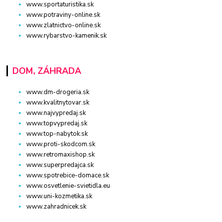
www.sportaturistika.sk
www.potraviny-online.sk
www.zlatnictvo-online.sk
www.rybarstvo-kamenik.sk
DOM, ZÁHRADA
www.dm-drogeria.sk
www.kvalitnytovar.sk
www.najvypredaj.sk
www.topvypredaj.sk
www.top-nabytok.sk
www.proti-skodcom.sk
www.retromaxishop.sk
www.superpredajca.sk
www.spotrebice-domace.sk
www.osvetlenie-svietidla.eu
www.uni-kozmetika.sk
www.zahradnicek.sk