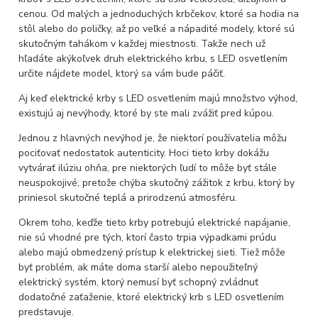
cenou. Od malých a jednoduchých krbčekov, ktoré sa hodia na
stôl alebo do poličky, až po veľké a nápadité modely, ktoré sú
skutočným ťahákom v každej miestnosti. Takže nech už
hľadáte akýkoľvek druh elektrického krbu, s LED osvetlením
určite nájdete model, ktorý sa vám bude páčiť.
Aj keď elektrické krby s LED osvetlením majú množstvo výhod,
existujú aj nevýhody, ktoré by ste mali zvážiť pred kúpou.
Jednou z hlavných nevýhod je, že niektorí používatelia môžu
pociťovať nedostatok autenticity. Hoci tieto krby dokážu
vytvárať ilúziu ohňa, pre niektorých ľudí to môže byť stále
neuspokojivé, pretože chýba skutočný zážitok z krbu, ktorý by
priniesol skutočné teplá a prirodzenú atmosféru.
Okrem toho, keďže tieto krby potrebujú elektrické napájanie,
nie sú vhodné pre tých, ktorí často trpia výpadkami prúdu
alebo majú obmedzený prístup k elektrickej sieti. Tiež môže
byť problém, ak máte doma starší alebo nepoužiteľný
elektrický systém, ktorý nemusí byť schopný zvládnuť
dodatočné zaťaženie, ktoré elektrický krb s LED osvetlením
predstavuje.