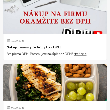
10
.
09
.
2019
Nákup tovaru pre firmy bez DPH
Ste platca DPH. Potrebujete nakúpiť bez DPH?
čítať celé
07
.
09
.
2019