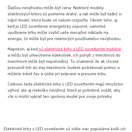
Ďalšou nevýhodou môže byť cena. Niektoré modely
elektrických krbov sú pomerne drahé, a tak môže byť ťažké si
nájsť model, ktorý bude vo vašom rozpočte. Okrem toho, aj
keď je LED osvetlenie energeticky úsporné, samotné
využívanie krbu môže zvýšiť vaše mesačné náklady na
energiu, čo môže byť pre niektorých používateľov nevýhodou.
Napokon, aj keď
sú elektrické krby s LED osvetlením mobilné
a môžu byť umiestnené kdekoľvek, ich pohyb z miestnosti do
miestnosti môže byť nepohodlný. To znamená, že ak chcete
presunúť krb do inej miestnosti, budete potrebovať pomoc a
môžete tráviť čas a úsilie pri príprave a presune krbu.
Celkovo teda elektrické krby s LED osvetlením majú množstvo
výhod, ale aj niekoľko nevýhod, ktoré je potrebné zvážiť, aby
ste si mohli vybrať ten správny model pre svoje potreby.
Elektrické krby s LED osvetlením sú stále viac populárne kvôli ich