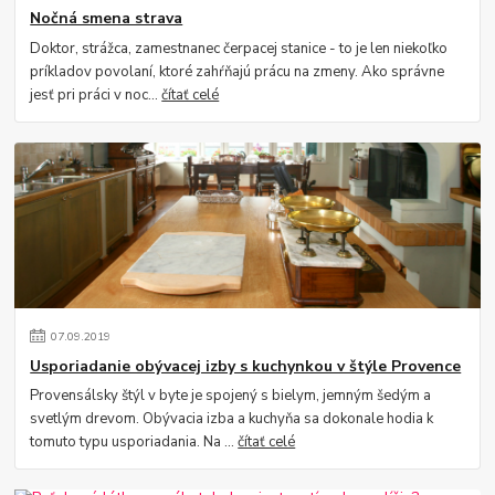
Nočná smena strava
Doktor, strážca, zamestnanec čerpacej stanice - to je len niekoľko
príkladov povolaní, ktoré zahŕňajú prácu na zmeny. Ako správne
jesť pri práci v noc...
čítať celé
07
.
09
.
2019
Usporiadanie obývacej izby s kuchynkou v štýle Provence
Provensálsky štýl v byte je spojený s bielym, jemným šedým a
svetlým drevom. Obývacia izba a kuchyňa sa dokonale hodia k
tomuto typu usporiadania. Na ...
čítať celé