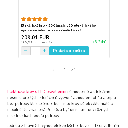
Elektrický krb - 50 Classic LED elektrického
vykurovacieho telesa - realistické!
209,01 EUR
do 3-7 dní
169,93 EUR
bez DPH
Pridať do košíka
strana
z 1
Elektrické krby s LED osvetlením
sú moderné a efektívne
riešenie pre tých, ktorí chcú vytvoriť atmosféru ohňa a tepla
bez potreby klasického krbu. Tieto krby sú obvykle malé a
mobilné, čo znamená, že môžu byť umiestnené v rôznych
miestnostiach podľa potreby.
Jednou z hlavných výhod elektrických krbov s LED osvetlením