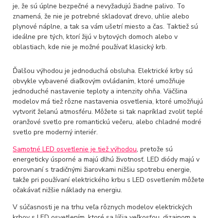
je, že sú úplne bezpečné a nevyžadujú žiadne palivo. To
znamená, že nie je potrebné skladovať drevo, uhlie alebo
plynové náplne, a tak sa vám ušetrí miesto a čas. Taktiež sú
ideálne pre tých, ktorí žijú v bytových domoch alebo v
oblastiach, kde nie je možné používať klasický krb.
Ďalšou výhodou je jednoduchá obsluha. Elektrické krby sú
obvykle vybavené diaľkovým ovládaním, ktoré umožňuje
jednoduché nastavenie teploty a intenzity ohňa. Väčšina
modelov má tiež rôzne nastavenia osvetlenia, ktoré umožňujú
vytvoriť želanú atmosféru. Môžete si tak napríklad zvoliť teplé
oranžové svetlo pre romantickú večeru, alebo chladné modré
svetlo pre moderný interiér.
Samotné LED osvetlenie je tiež výhodou
, pretože sú
energeticky úsporné a majú dlhú životnosť. LED diódy majú v
porovnaní s tradičnými žiarovkami nižšiu spotrebu energie,
takže pri používaní elektrického krbu s LED osvetlením môžete
očakávať nižšie náklady na energiu.
V súčasnosti je na trhu veľa rôznych modelov elektrických
krbov s LED osvetlením, ktoré sa líšia veľkosťou, dizajnom a