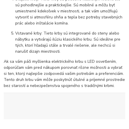
sú pohodlnejšie a praktickejšie. Sú mobilné a môžu byť
umiestnené kdekoľvek v miestnosti, a tak vám umožňujú
vytvoriť si atmosféru ohňa a tepla bez potreby stavebných
prác alebo inštalácie komína.
Vstavané krby: Tieto krby sú integrované do steny alebo
nábytku a vytvárajú ilúziu klasického krbu. Sú ideálne pre
tých, ktorí hľadajú stále a trvalé riešenie, ale nechcú si
narušiť dizajn miestnosti.
Ak sa vám páči myšlienka elektrického krbu s LED osvetlením,
odporúčam vám pred nákupom porovnať rôzne možnosti a vybrať
si ten, ktorý najlepšie zodpovedá vašim potrebám a preferenciám.
Tento druh krbu vám môže poskytnúť útulné a príjemné prostredie
bez starostí a nebezpečenstva spojeného s tradičnými krbmi.