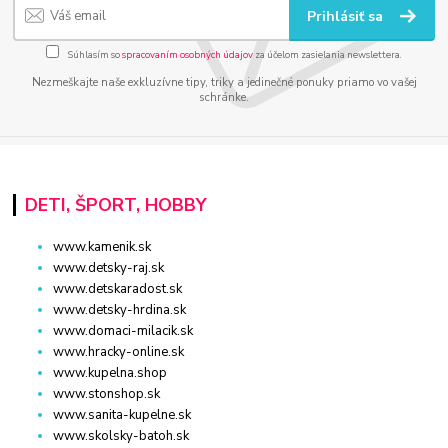
Prihlásiť sa
Súhlasím so
spracovaním osobných údajov
za účelom zasielania newslettera.
Nezmeškajte naše exkluzívne tipy, triky a jedinečné ponuky priamo vo vašej
schránke.
DETI, ŠPORT, HOBBY
www.kamenik.sk
www.detsky-raj.sk
www.detskaradost.sk
www.detsky-hrdina.sk
www.domaci-milacik.sk
www.hracky-online.sk
www.kupelna.shop
www.stonshop.sk
www.sanita-kupelne.sk
www.skolsky-batoh.sk