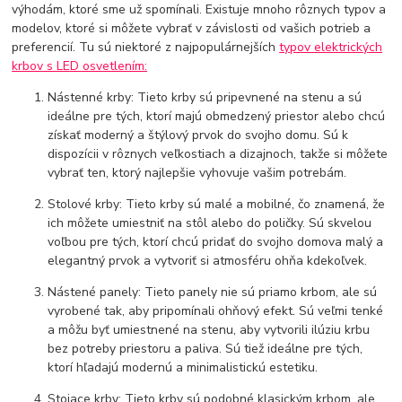
výhodám, ktoré sme už spomínali. Existuje mnoho rôznych typov a
modelov, ktoré si môžete vybrať v závislosti od vašich potrieb a
preferencií. Tu sú niektoré z najpopulárnejších
typov elektrických
krbov s LED osvetlením:
Nástenné krby: Tieto krby sú pripevnené na stenu a sú
ideálne pre tých, ktorí majú obmedzený priestor alebo chcú
získať moderný a štýlový prvok do svojho domu. Sú k
dispozícii v rôznych veľkostiach a dizajnoch, takže si môžete
vybrať ten, ktorý najlepšie vyhovuje vašim potrebám.
Stolové krby: Tieto krby sú malé a mobilné, čo znamená, že
ich môžete umiestniť na stôl alebo do poličky. Sú skvelou
voľbou pre tých, ktorí chcú pridať do svojho domova malý a
elegantný prvok a vytvoriť si atmosféru ohňa kdekoľvek.
Nástené panely: Tieto panely nie sú priamo krbom, ale sú
vyrobené tak, aby pripomínali ohňový efekt. Sú veľmi tenké
a môžu byť umiestnené na stenu, aby vytvorili ilúziu krbu
bez potreby priestoru a paliva. Sú tiež ideálne pre tých,
ktorí hľadajú modernú a minimalistickú estetiku.
Stojace krby: Tieto krby sú podobné klasickým krbom, ale