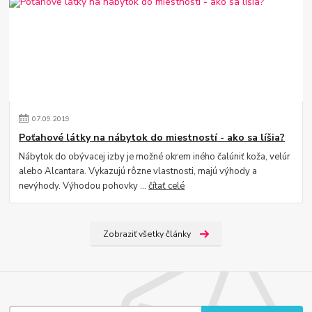
07
.
09
.
2019
Poťahové látky na nábytok do miestností - ako sa líšia?
Nábytok do obývacej izby je možné okrem iného čalúniť koža, velúr
alebo Alcantara. Vykazujú rôzne vlastnosti, majú výhody a
nevýhody. Výhodou pohovky ...
čítať celé
Zobraziť všetky články