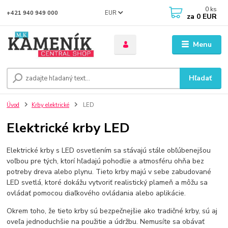
0
ks
EUR
+421 940 949 000
za
0 EUR
Menu
Hľadať
Úvod
Krby elektrické
LED
Elektrické krby LED
Elektrické krby s LED osvetlením sa stávajú stále obľúbenejšou
voľbou pre tých, ktorí hľadajú pohodlie a atmosféru ohňa bez
potreby dreva alebo plynu. Tieto krby majú v sebe zabudované
LED svetlá, ktoré dokážu vytvoriť realistický plameň a môžu sa
ovládať pomocou diaľkového ovládania alebo aplikácie.
Okrem toho, že tieto krby sú bezpečnejšie ako tradičné krby, sú aj
oveľa jednoduchšie na použitie a údržbu. Nemusíte sa obávať