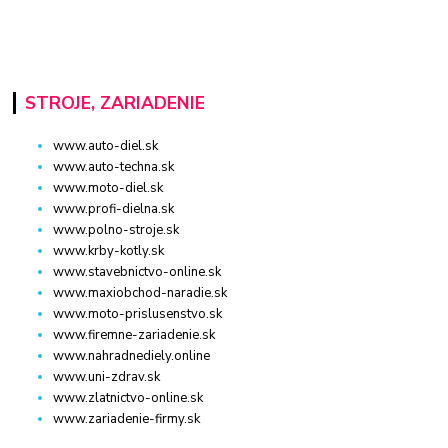
STROJE, ZARIADENIE
www.auto-diel.sk
www.auto-techna.sk
www.moto-diel.sk
www.profi-dielna.sk
www.polno-stroje.sk
www.krby-kotly.sk
www.stavebnictvo-online.sk
www.maxiobchod-naradie.sk
www.moto-prislusenstvo.sk
www.firemne-zariadenie.sk
www.nahradnediely.online
www.uni-zdrav.sk
www.zlatnictvo-online.sk
www.zariadenie-firmy.sk