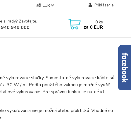
Prihlásenie
EUR
e si rady? Zavolajte.
0
ks
za
0 EUR
 940 949 000
né vykurovacie slučky. Samostatné vykurovacie káble sú
7 a 30 W / m. Podľa použitého výkonu je možné využiť
lahové vykurovanie. Pre správnu funkciu je nutné ich
ého vykurovania nie je možná alebo praktická. Vhodné sú
.