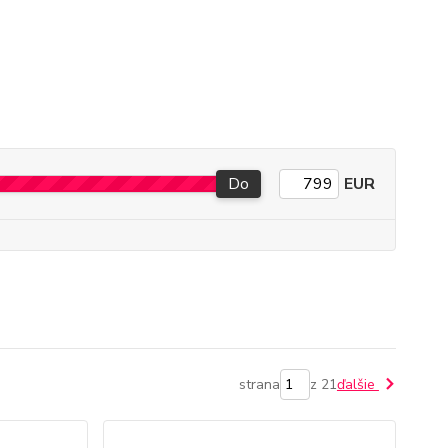
Do
EUR
strana
z 21
ďalšie