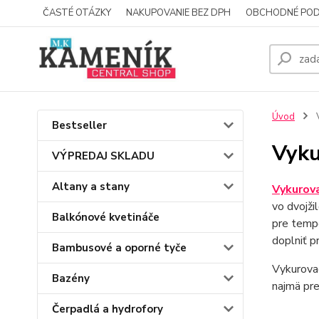
ČASTÉ OTÁZKY
NAKUPOVANIE BEZ DPH
OBCHODNÉ POD
Úvod
V
Bestseller
Vyku
VÝPREDAJ SKLADU
Altany a stany
Vykurova
vo dvojži
Balkónové kvetináče
pre tempe
doplniť p
Bambusové a oporné tyče
Vykurovac
Bazény
najmä pre
Čerpadlá a hydrofory