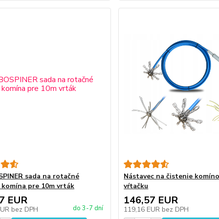
PINER sada na rotačné
Nástavec na čistenie komín
e komína pre 10m vrták
vŕtačku
57 EUR
146,57 EUR
do 3-7 dní
EUR
bez DPH
119,16 EUR
bez DPH