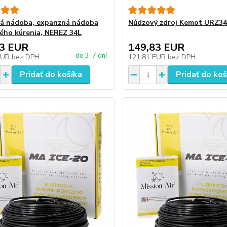
á nádoba, expanzná nádoba
Núdzový zdroj Kemot URZ3
ého kúrenia, NEREZ 34L
23 EUR
149,83 EUR
do 3-7 dní
EUR
bez DPH
121,81 EUR
bez DPH
Pridať do košíka
Pridať do koš