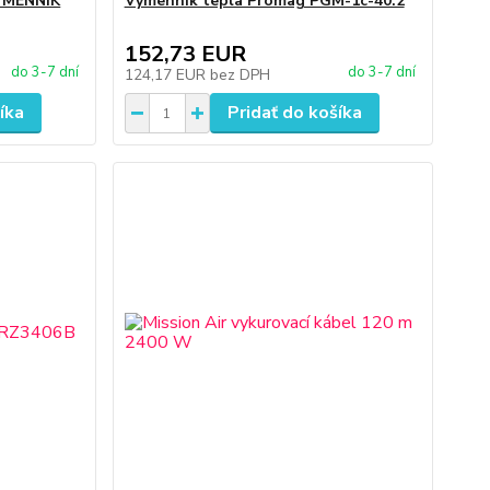
ÝMENNÍK
Výmenník tepla Promag PGM-1c-40.2
152,73 EUR
do 3-7 dní
do 3-7 dní
124,17 EUR
bez DPH
íka
Pridať do košíka