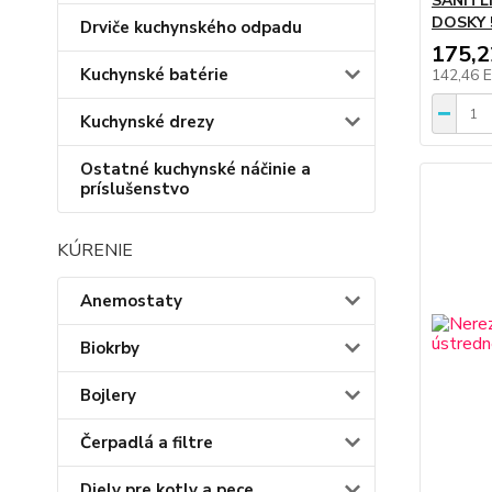
SANITL
DOSKY 
Drviče kuchynského odpadu
175,
Kuchynské batérie
142,46 
Kuchynské drezy
Ostatné kuchynské náčinie a
príslušenstvo
KÚRENIE
Anemostaty
Biokrby
Bojlery
Čerpadlá a filtre
Diely pre kotly a pece