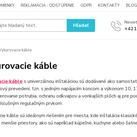
MIENKY
REKLAMÁCIA - ODSTÚPENIE
GDPR
KONTAKTY
BLOG
Neviet
Hľadať
+421
ykurovacie káble
rovacie káble
cie káble
s univerzálnou inštaláciou sú dodávané ako samostat
lový prevedení, tzn. s jedným napájacím koncom a výkonom 10, 1
rovanie potrubia, ochranu odkvapov a vonkajších plôch aj pre pod
ríslušným regulačným prvkom.
ie káble sú ideálnym riešením pre miesta, kde inštalácia klasick
 menšie priestory, ako sú napríklad kúpeľne, kuchyne alebo šatne