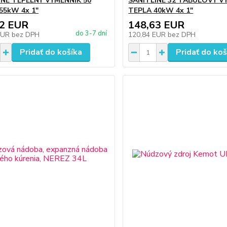
INE TEPELNÝ VÝMENNÍK 50
SANITLINE 32 TABUĽOVÝ V
55kW 4x 1"
TEPLA 40kW 4x 1"
22 EUR
148,63 EUR
do 3-7 dní
EUR
bez DPH
120,84 EUR
bez DPH
Pridať do košíka
Pridať do koš