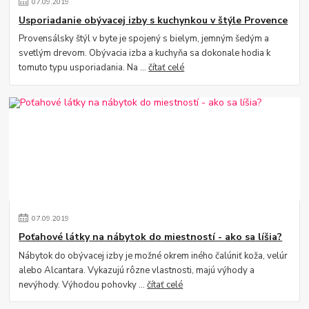
07
.
09
.
2019
Usporiadanie obývacej izby s kuchynkou v štýle Provence
Provensálsky štýl v byte je spojený s bielym, jemným šedým a
svetlým drevom. Obývacia izba a kuchyňa sa dokonale hodia k
tomuto typu usporiadania. Na ...
čítať celé
07
.
09
.
2019
Poťahové látky na nábytok do miestností - ako sa líšia?
Nábytok do obývacej izby je možné okrem iného čalúniť koža, velúr
alebo Alcantara. Vykazujú rôzne vlastnosti, majú výhody a
nevýhody. Výhodou pohovky ...
čítať celé