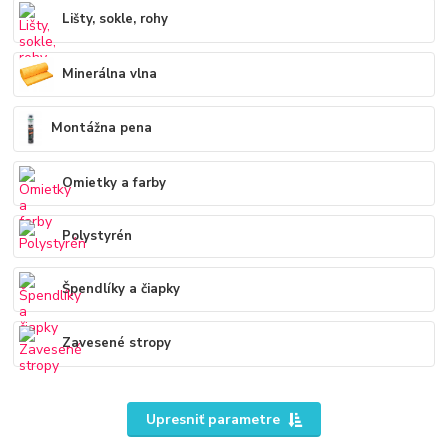
Lišty, sokle, rohy
Minerálna vlna
Montážna pena
Omietky a farby
Polystyrén
Špendlíky a čiapky
Zavesené stropy
Upresniť parametre