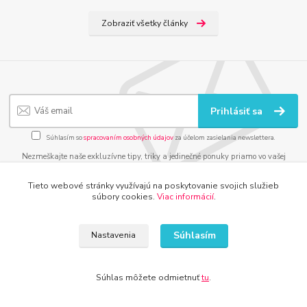
Zobraziť všetky články
Prihlásiť sa
Súhlasím so
spracovaním osobných údajov
za účelom zasielania newslettera.
Nezmeškajte naše exkluzívne tipy, triky a jedinečné ponuky priamo vo vašej
schránke.
Tieto webové stránky využívajú na poskytovanie svojich služieb
súbory cookies.
Viac informácií
.
Súhlasím
Nastavenia
DETI, ŠPORT, HOBBY
www.kamenik.sk
Súhlas môžete odmietnuť
tu
.
www.detsky-raj.sk
www.detskaradost.sk