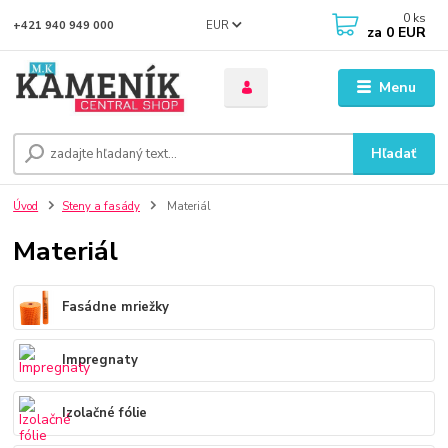
0
ks
EUR
+421 940 949 000
za
0 EUR
Menu
Hľadať
Úvod
Steny a fasády
Materiál
Materiál
Fasádne mriežky
Impregnaty
Izolačné fólie