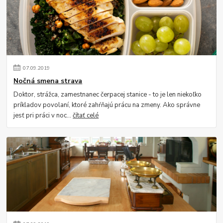
07
.
09
.
2019
Nočná smena strava
Doktor, strážca, zamestnanec čerpacej stanice - to je len niekoľko
príkladov povolaní, ktoré zahŕňajú prácu na zmeny. Ako správne
jesť pri práci v noc...
čítať celé