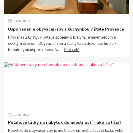
07
.
09
.
2019
Usporiadanie obývacej izby s kuchynkou v štýle Provence
Provensálsky štýl v byte je spojený s bielym, jemným šedým a
svetlým drevom. Obývacia izba a kuchyňa sa dokonale hodia k
tomuto typu usporiadania. Na ...
čítať celé
07
.
09
.
2019
Poťahové látky na nábytok do miestností - ako sa líšia?
Nábytok do obývacej izby je možné okrem iného čalúniť koža, velúr