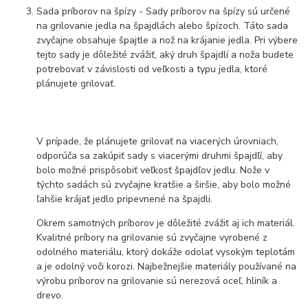
Sada príborov na špízy - Sady príborov na špízy sú určené
na grilovanie jedla na špajdlách alebo špízoch. Táto sada
zvyčajne obsahuje špajtle a nož na krájanie jedla. Pri výbere
tejto sady je dôležité zvážiť, aký druh špajdlí a noža budete
potrebovať v závislosti od veľkosti a typu jedla, ktoré
plánujete grilovať.
V prípade, že plánujete grilovať na viacerých úrovniach,
odporúča sa zakúpiť sady s viacerými druhmi špajdľí, aby
bolo možné prispôsobiť veľkosť špajdľov jedlu. Nože v
týchto sadách sú zvyčajne kratšie a širšie, aby bolo možné
ľahšie krájať jedlo pripevnené na špajdli.
Okrem samotných príborov je dôležité zvážiť aj ich materiál.
Kvalitné príbory na grilovanie sú zvyčajne vyrobené z
odolného materiálu, ktorý dokáže odolať vysokým teplotám
a je odolný voči korozi. Najbežnejšie materiály používané na
výrobu príborov na grilovanie sú nerezová oceľ, hliník a
drevo.