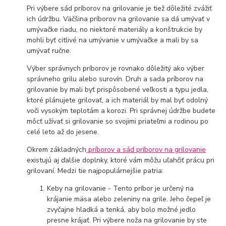
Pri výbere sád príborov na grilovanie je tiež dôležité zvážiť
ich údržbu. Väčšina príborov na grilovanie sa dá umývať v
umývačke riadu, no niektoré materiály a konštrukcie by
mohli byť citlivé na umývanie v umývačke a mali by sa
umývať ručne.
Výber správnych príborov je rovnako dôležitý ako výber
správneho grilu alebo surovín. Druh a sada príborov na
grilovanie by mali byť prispôsobené veľkosti a typu jedla,
ktoré plánujete grilovať, a ich materiál by mal byť odolný
voči vysokým teplotám a korozi. Pri správnej údržbe budete
môcť užívať si grilovanie so svojimi priateľmi a rodinou po
celé leto až do jesene.
Okrem základných
príborov a sád príborov na grilovanie
existujú aj ďalšie doplnky, ktoré vám môžu uľahčiť prácu pri
grilovaní. Medzi tie najpopulárnejšie patria:
Keby na grilovanie - Tento príbor je určený na
krájanie mäsa alebo zeleniny na grile. Jeho čepeľ je
zvyčajne hladká a tenká, aby bolo možné jedlo
presne krájať. Pri výbere noža na grilovanie by ste