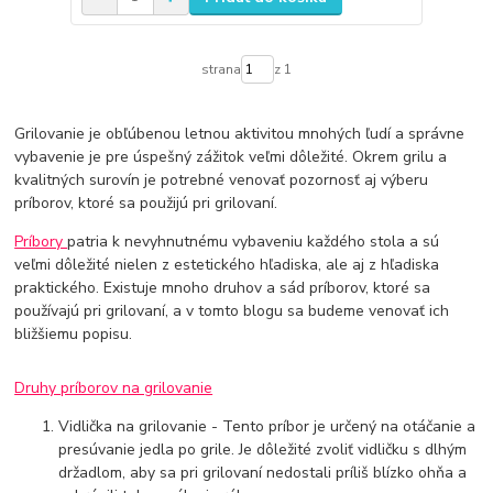
strana
z 1
Grilovanie je obľúbenou letnou aktivitou mnohých ľudí a správne
vybavenie je pre úspešný zážitok veľmi dôležité. Okrem grilu a
kvalitných surovín je potrebné venovať pozornosť aj výberu
príborov, ktoré sa použijú pri grilovaní.
Príbory
patria k nevyhnutnému vybaveniu každého stola a sú
veľmi dôležité nielen z estetického hľadiska, ale aj z hľadiska
praktického. Existuje mnoho druhov a sád príborov, ktoré sa
používajú pri grilovaní, a v tomto blogu sa budeme venovať ich
bližšiemu popisu.
Druhy príborov na grilovanie
Vidlička na grilovanie - Tento príbor je určený na otáčanie a
presúvanie jedla po grile. Je dôležité zvoliť vidličku s dlhým
držadlom, aby sa pri grilovaní nedostali príliš blízko ohňa a