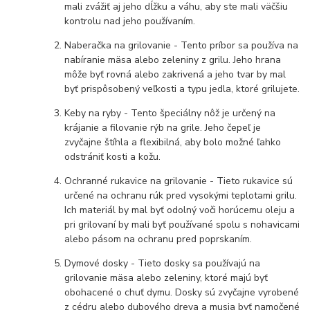
mali zvážiť aj jeho dĺžku a váhu, aby ste mali väčšiu
kontrolu nad jeho používaním.
Naberačka na grilovanie - Tento príbor sa používa na
nabíranie mäsa alebo zeleniny z grilu. Jeho hrana
môže byť rovná alebo zakrivená a jeho tvar by mal
byť prispôsobený veľkosti a typu jedla, ktoré grilujete.
Keby na ryby - Tento špeciálny nôž je určený na
krájanie a filovanie rýb na grile. Jeho čepeľ je
zvyčajne štíhla a flexibilná, aby bolo možné ľahko
odstrániť kosti a kožu.
Ochranné rukavice na grilovanie - Tieto rukavice sú
určené na ochranu rúk pred vysokými teplotami grilu.
Ich materiál by mal byť odolný voči horúcemu oleju a
pri grilovaní by mali byť používané spolu s nohavicami
alebo pásom na ochranu pred poprskaním.
Dymové dosky - Tieto dosky sa používajú na
grilovanie mäsa alebo zeleniny, ktoré majú byť
obohacené o chuť dymu. Dosky sú zvyčajne vyrobené
z cédru alebo dubového dreva a musia byť namočené