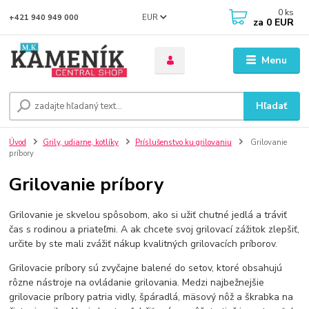
0
ks
EUR
+421 940 949 000
za
0 EUR
Menu
Hľadať
Úvod
Grily, udiarne, kotlíky
Príslušenstvo ku grilovaniu
Grilovanie
príbory
Grilovanie príbory
Grilovanie je skvelou spôsobom, ako si užiť chutné jedlá a tráviť
čas s rodinou a priateľmi. A ak chcete svoj grilovací zážitok zlepšiť,
určite by ste mali zvážiť nákup kvalitných grilovacích príborov.
Grilovacie príbory sú zvyčajne balené do setov, ktoré obsahujú
rôzne nástroje na ovládanie grilovania. Medzi najbežnejšie
grilovacie príbory patria vidly, špáradlá, mäsový nôž a škrabka na