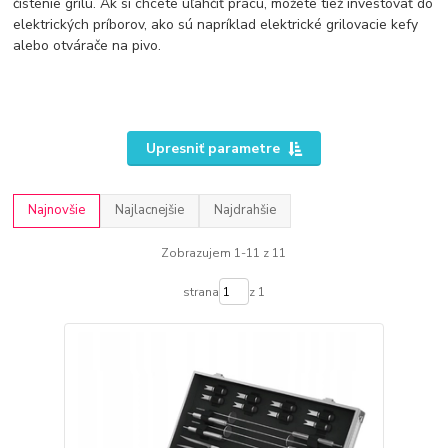
čistenie grilu. Ak si chcete uľahčiť prácu, môžete tiež investovať do
elektrických príborov, ako sú napríklad elektrické grilovacie kefy
alebo otvárače na pivo.
Upresniť parametre
Najnovšie
Najlacnejšie
Najdrahšie
Zobrazujem 1-11 z 11
strana
z 1