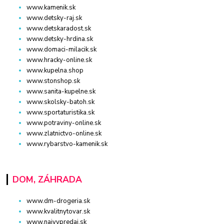
www.kamenik.sk
www.detsky-raj.sk
www.detskaradost.sk
www.detsky-hrdina.sk
www.domaci-milacik.sk
www.hracky-online.sk
www.kupelna.shop
www.stonshop.sk
www.sanita-kupelne.sk
www.skolsky-batoh.sk
www.sportaturistika.sk
www.potraviny-online.sk
www.zlatnictvo-online.sk
www.rybarstvo-kamenik.sk
DOM, ZÁHRADA
www.dm-drogeria.sk
www.kvalitnytovar.sk
www.najvypredaj.sk