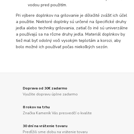
vodou pred použitím.
Pri výbere doplnkov na grilovanie je dôležité zvážiť ich účel
a použitie. Niektoré doplnky sú určené na špecifické druhy
jedla alebo techniky grilovania, zatiaľ čo iné sú univerzálne
a používajú sa na rôzne druhy jedla. Materiál doplnkov by
tiež mal byť odolný voči vysokým teplotám a korozi, aby
bolo možné ich používať počas niekoľkých sezón.
Doprava od 30€ zadarmo
Využite dopravu úplne zadarmo
8 rokov na trhu
Značka Kameník Vás presvedčí o kvalite
30 dní na vrátenie tovaru
Predĺžili sme dobu na vrátenie tovaru