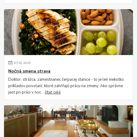
07
.
09
.
2019
Nočná smena strava
Doktor, strážca, zamestnanec čerpacej stanice - to je len niekoľko
príkladov povolaní, ktoré zahŕňajú prácu na zmeny. Ako správne
jesť pri práci v noc...
čítať celé