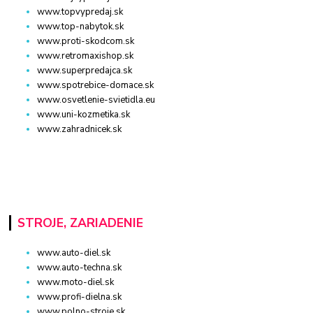
www.topvypredaj.sk
www.top-nabytok.sk
www.proti-skodcom.sk
www.retromaxishop.sk
www.superpredajca.sk
www.spotrebice-domace.sk
www.osvetlenie-svietidla.eu
www.uni-kozmetika.sk
www.zahradnicek.sk
STROJE, ZARIADENIE
www.auto-diel.sk
www.auto-techna.sk
www.moto-diel.sk
www.profi-dielna.sk
www.polno-stroje.sk