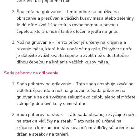
zabránili tak popáleniu rúk.
Špachtľa na grilovanie - Tento príbor sa používa na
obracanie a presúvanie väčších kusov mäsa alebo zeleniny.
Je dôležité zvoliť špachtľu s rovnomernou a pevnou
čepeľou, ktorá umožní ľahké otočenie jedla na grile.
Nož na grilovanie - Tento príbor je určený na krájanie a
rezanie mäsa, ktoré bolo upečené na grile. Pri výbere noža
je dôležité zvážiť kvalitu čepele a zvoliť nož s dostatočne
dlhou čepeľou na krájanie väčších kusov mäsa.
Sady príborov na grilovanie
Sada príborov na grilovanie - Táto sada obsahuje zvyčajne
vidličku, špachtľu a nož na grilovanie. Sada príborov na
grilovanie sa dá zvyčajne zakúpiť ako celok, alebo si môžete
zakúpiť jednotlivé kusy samostatne.
Sada príborov na steak - Táto sada obsahuje zvyčajne nože
na steak a vidličky na steak. Tieto nože sú určené na
krájanie a konzumáciu steakov, pričom vidličky sú určené na
držanie steakov na tanieri.