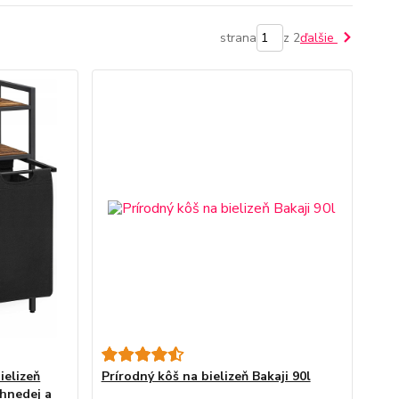
strana
z 2
ďalšie
ielizeň
Prírodný kôš na bielizeň Bakaji 90l
 hnedej a