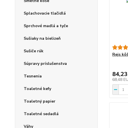
Smetné koše
Splachovacie tlačidlá
Sprchové madlá a tyče
Sušiaky na bielizeň
Sušiče rúk
Rejs kôš
Súpravy príslušenstva
84,23
Tesnenia
68,48 E
Toaletné kefy
Toaletný papier
Toaletné sedadlá
Váhy