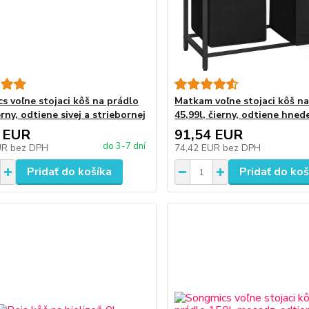
s voľne stojaci kôš na prádlo
Matkam voľne stojaci kôš na
erny, odtiene sivej a striebornej
45,99l, čierny, odtiene hned
 EUR
91,54 EUR
do 3-7 dní
UR
bez DPH
74,42 EUR
bez DPH
Pridať do košíka
Pridať do koš