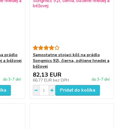
na prádlo
Samostatne stojaci kôš na prádlo
j a béžovej
Songmics 92l, čierna, odtiene hnedej a
béžovej
82,13 EUR
do 3-7 dní
do 3-7 dní
66,77 EUR
bez DPH
íka
Pridať do košíka