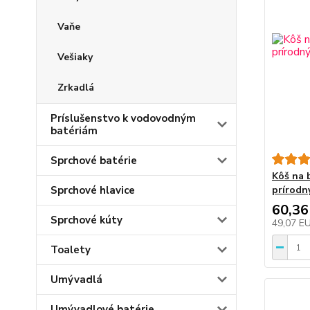
Vaňe
Vešiaky
Zrkadlá
Príslušenstvo k vodovodným
batériám
Sprchové batérie
Kôš na b
Sprchové hlavice
prírodn
60,36
Sprchové kúty
49,07 E
Toalety
Umývadlá
Umývadlové batérie