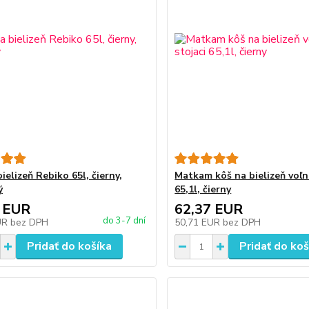
ielizeň Rebiko 65l, čierny,
Matkam kôš na bielizeň voľn
ý
65,1l, čierny
 EUR
62,37 EUR
do 3-7 dní
UR
bez DPH
50,71 EUR
bez DPH
Pridať do košíka
Pridať do koš