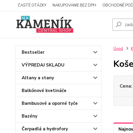
ČASTÉ OTÁZKY
NAKUPOVANIE BEZ DPH
OBCHODNÉ POD
Úvod
K
Bestseller
Koše
VÝPREDAJ SKLADU
Altany a stany
Cena:
Balkónové kvetináče
Bambusové a oporné tyče
Bazény
Čerpadlá a hydrofory
Najnov