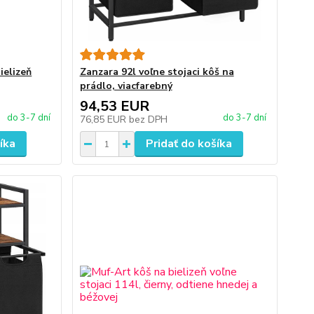
ielizeň
Zanzara 92l voľne stojaci kôš na
prádlo, viacfarebný
94,53 EUR
do 3-7 dní
do 3-7 dní
76,85 EUR
bez DPH
íka
Pridať do košíka