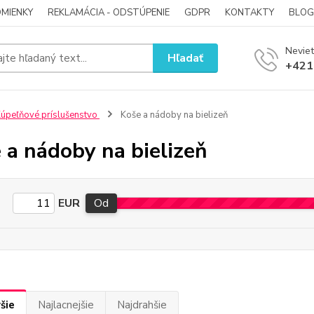
MIENKY
REKLAMÁCIA - ODSTÚPENIE
GDPR
KONTAKTY
BLOG
Neviet
Hľadať
+421
úpeľňové príslušenstvo
Koše a nádoby na bielizeň
 a nádoby na bielizeň
EUR
Od
šie
Najlacnejšie
Najdrahšie