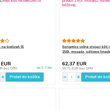
 na bielizeň 0l
Songmics voľne stojaci kôš 
150l, mosadz, odtiene hnede
 EUR
62,37 EUR
do 3-7 dní
UR
bez DPH
50,71 EUR
bez DPH
Pridať do košíka
Pridať do koš