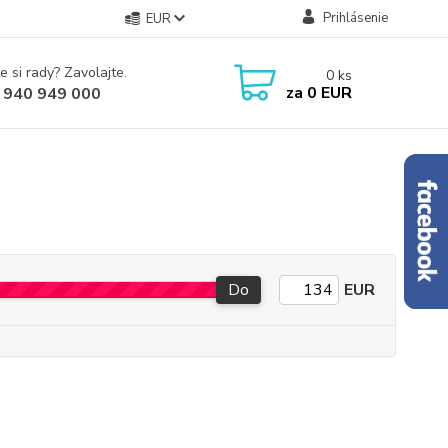
Prihlásenie
EUR
e si rady? Zavolajte.
0
ks
za
0 EUR
 940 949 000
Do
EUR