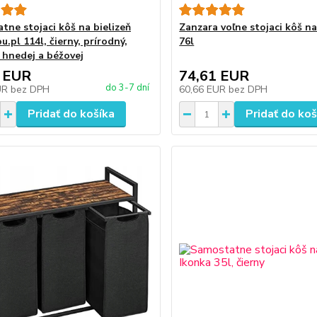
tne stojaci kôš na bielizeň
Zanzara voľne stojaci kôš na
.pl 114l, čierny, prírodný,
76l
 hnedej a béžovej
 EUR
74,61 EUR
do 3-7 dní
UR
bez DPH
60,66 EUR
bez DPH
Pridať do košíka
Pridať do koš