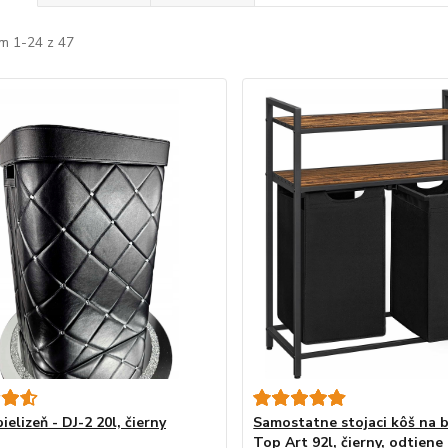
m 1-24 z 47
ielizeň - DJ-2 20l, čierny
Samostatne stojaci kôš na b
Top Art 92l, čierny, odtiene