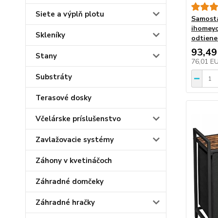
Siete a výplň plotu
Samosta
ihomeyou
Skleníky
odtiene
93,49
Stany
76,01 E
Substráty
Terasové dosky
Včelárske príslušenstvo
Zavlažovacie systémy
Záhony v kvetináčoch
Záhradné domčeky
Záhradné hračky