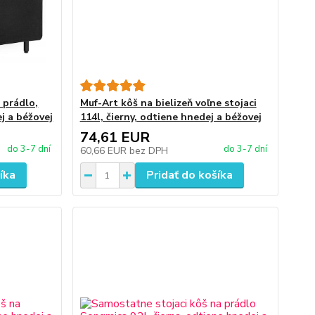
 prádlo,
Muf-Art kôš na bielizeň voľne stojaci
ej a béžovej
114l, čierny, odtiene hnedej a béžovej
74,61 EUR
do 3-7 dní
do 3-7 dní
60,66 EUR
bez DPH
íka
Pridať do košíka