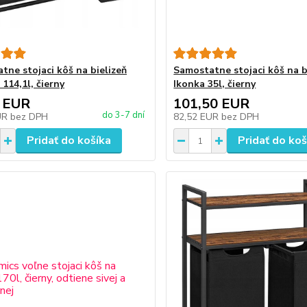
tne stojaci kôš na bielizeň
Samostatne stojaci kôš na b
114,1l, čierny
Ikonka 35l, čierny
 EUR
101,50 EUR
do 3-7 dní
UR
bez DPH
82,52 EUR
bez DPH
Pridať do košíka
Pridať do koš