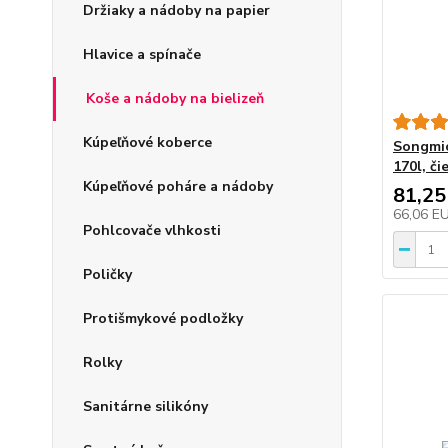
Držiaky a nádoby na papier
Hlavice a spínače
Koše a nádoby na bielizeň
Kúpeľňové koberce
Songmic
170l, či
Kúpeľňové poháre a nádoby
81,25
66,06 E
Pohlcovače vlhkosti
Poličky
Protišmykové podložky
Rolky
Sanitárne silikóny