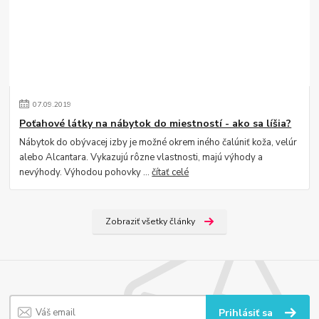
07
.
09
.
2019
Poťahové látky na nábytok do miestností - ako sa líšia?
Nábytok do obývacej izby je možné okrem iného čalúniť koža, velúr
alebo Alcantara. Vykazujú rôzne vlastnosti, majú výhody a
nevýhody. Výhodou pohovky ...
čítať celé
Zobraziť všetky články
Prihlásiť sa