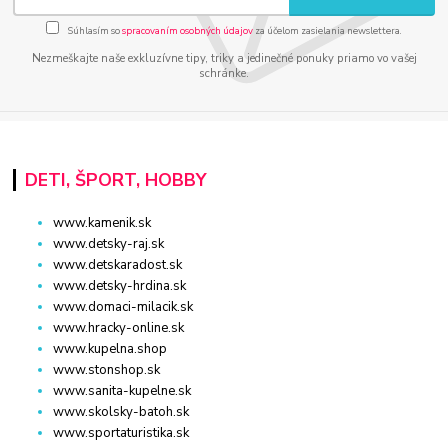
Súhlasím so
spracovaním osobných údajov
za účelom zasielania newslettera.
Nezmeškajte naše exkluzívne tipy, triky a jedinečné ponuky priamo vo vašej
schránke.
DETI, ŠPORT, HOBBY
www.kamenik.sk
www.detsky-raj.sk
www.detskaradost.sk
www.detsky-hrdina.sk
www.domaci-milacik.sk
www.hracky-online.sk
www.kupelna.shop
www.stonshop.sk
www.sanita-kupelne.sk
www.skolsky-batoh.sk
www.sportaturistika.sk