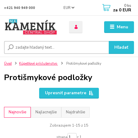
0
ks
EUR
+421 940 949 000
za
0 EUR
Menu
Hľadať
Úvod
Kúpeľňové príslušenstvo
Protišmykové podložky
Protišmykové podložky
Upresniť parametre
Najnovšie
Najlacnejšie
Najdrahšie
Zobrazujem 1-15 z 15
strana
z 1