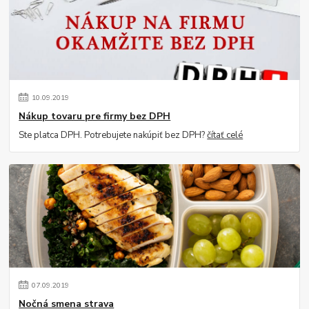
10
.
09
.
2019
Nákup tovaru pre firmy bez DPH
Ste platca DPH. Potrebujete nakúpiť bez DPH?
čítať celé
07
.
09
.
2019
Nočná smena strava