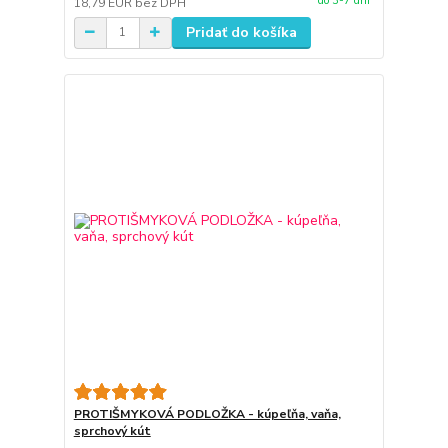
do 3-7 dní
18,79 EUR
bez DPH
Pridať do košíka
PROTIŠMYKOVÁ PODLOŽKA - kúpeľňa, vaňa,
sprchový kút