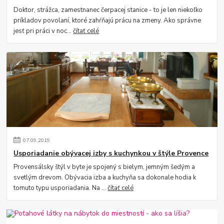
Doktor, strážca, zamestnanec čerpacej stanice - to je len niekoľko
príkladov povolaní, ktoré zahŕňajú prácu na zmeny. Ako správne
jesť pri práci v noc...
čítať celé
07
.
09
.
2019
Usporiadanie obývacej izby s kuchynkou v štýle Provence
Provensálsky štýl v byte je spojený s bielym, jemným šedým a
svetlým drevom. Obývacia izba a kuchyňa sa dokonale hodia k
tomuto typu usporiadania. Na ...
čítať celé