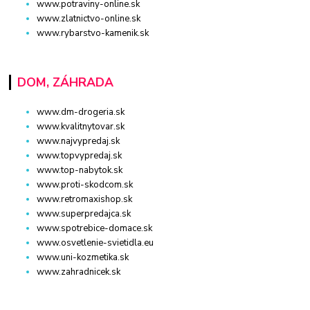
www.potraviny-online.sk
www.zlatnictvo-online.sk
www.rybarstvo-kamenik.sk
DOM, ZÁHRADA
www.dm-drogeria.sk
www.kvalitnytovar.sk
www.najvypredaj.sk
www.topvypredaj.sk
www.top-nabytok.sk
www.proti-skodcom.sk
www.retromaxishop.sk
www.superpredajca.sk
www.spotrebice-domace.sk
www.osvetlenie-svietidla.eu
www.uni-kozmetika.sk
www.zahradnicek.sk