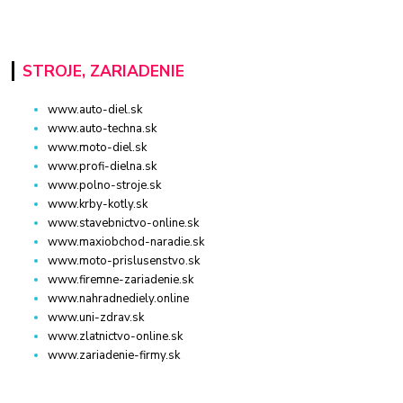
STROJE, ZARIADENIE
www.auto-diel.sk
www.auto-techna.sk
www.moto-diel.sk
www.profi-dielna.sk
www.polno-stroje.sk
www.krby-kotly.sk
www.stavebnictvo-online.sk
www.maxiobchod-naradie.sk
www.moto-prislusenstvo.sk
www.firemne-zariadenie.sk
www.nahradnediely.online
www.uni-zdrav.sk
www.zlatnictvo-online.sk
www.zariadenie-firmy.sk