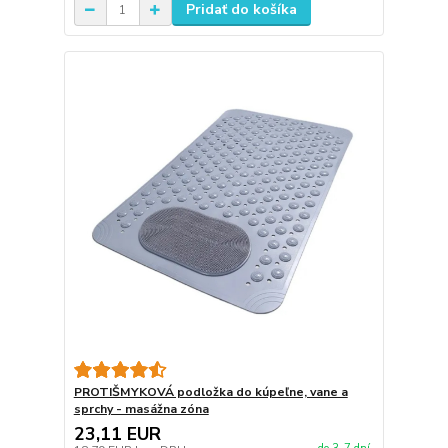
Pridať do košíka
PROTIŠMYKOVÁ podložka do kúpeľne, vane a
sprchy - masážna zóna
23,11 EUR