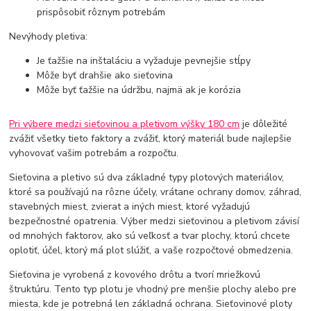
prispôsobiť rôznym potrebám
Nevýhody pletiva:
Je ťažšie na inštaláciu a vyžaduje pevnejšie stĺpy
Môže byť drahšie ako sieťovina
Môže byť ťažšie na údržbu, najmä ak je korózia
Pri výbere medzi sieťovinou a pletivom výšky 180 cm
je dôležité
zvážiť všetky tieto faktory a zvážiť, ktorý materiál bude najlepšie
vyhovovať vašim potrebám a rozpočtu.
Sieťovina a pletivo sú dva základné typy plotových materiálov,
ktoré sa používajú na rôzne účely, vrátane ochrany domov, záhrad,
stavebných miest, zvierat a iných miest, ktoré vyžadujú
bezpečnostné opatrenia. Výber medzi sieťovinou a pletivom závisí
od mnohých faktorov, ako sú veľkosť a tvar plochy, ktorú chcete
oplotiť, účel, ktorý má plot slúžiť, a vaše rozpočtové obmedzenia.
Sieťovina je vyrobená z kovového drôtu a tvorí mriežkovú
štruktúru. Tento typ plotu je vhodný pre menšie plochy alebo pre
miesta, kde je potrebná len základná ochrana. Sieťovinové ploty