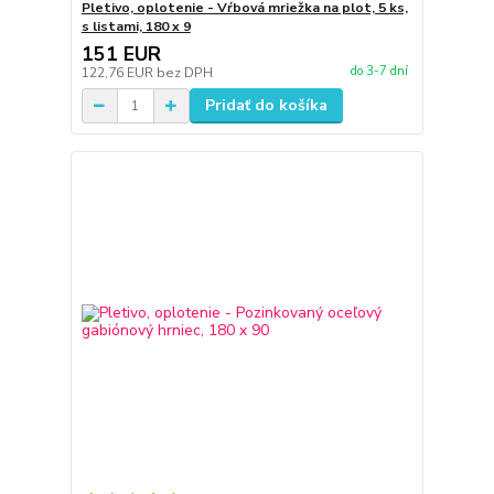
Pletivo, oplotenie - Vŕbová mriežka na plot, 5 ks,
s listami, 180 x 9
151 EUR
do 3-7 dní
122,76 EUR
bez DPH
Pridať do košíka