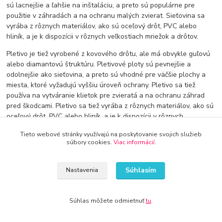
sú lacnejšie a ľahšie na inštaláciu, a preto sú populárne pre
použitie v záhradách a na ochranu malých zvierat. Sieťovina sa
vyrába z rôznych materiálov, ako sú oceľový drôt, PVC alebo
hliník, a je k dispozícii v rôznych veľkostiach mriežok a drôtov.
Pletivo je tiež vyrobené z kovového drôtu, ale má obvykle guľovú
alebo diamantovú štruktúru. Pletivové ploty sú pevnejšie a
odolnejšie ako sieťovina, a preto sú vhodné pre väčšie plochy a
miesta, ktoré vyžadujú vyššiu úroveň ochrany. Pletivo sa tiež
používa na vytváranie klietok pre zvieratá a na ochranu záhrad
pred škodcami. Pletivo sa tiež vyrába z rôznych materiálov, ako sú
oceľový drôt, PVC alebo hliník, a je k dispozícii v rôznych
veľkostiach guľov a diamantov.
Tieto webové stránky využívajú na poskytovanie svojich služieb
súbory cookies.
Viac informácií
.
Pri výbere medzi sieťovinou a pletivom je dôležité zvážiť niekoľko
faktorov. Ak potrebujete ochrániť malú záhradu alebo drobných
zvierat, sieťovina môže byť vhodná voľba. Ak však hľadáte vyššiu
Súhlasím
Nastavenia
úroveň ochrany pre väčšie plochy alebo cenný majetok, môže byť
pletivo lepšou voľbou. Ak plánujete sám inštalovať plot, sieťovina
bude lacnejšia a ľahšia na inštaláciu.
Súhlas môžete odmietnuť
tu
.