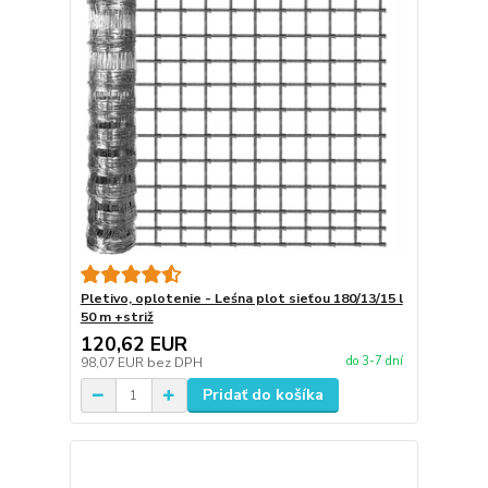
Pletivo, oplotenie - Leśna plot sieťou 180/13/15 l
50 m +striž
120,62 EUR
do 3-7 dní
98,07 EUR
bez DPH
Pridať do košíka