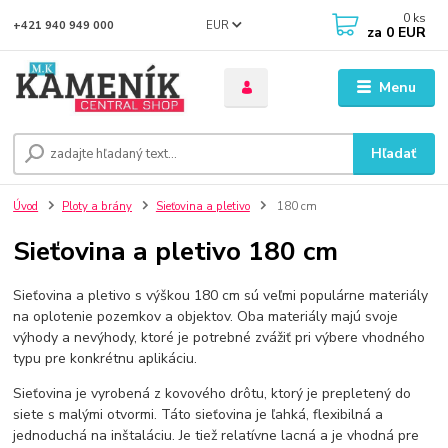
0
ks
EUR
+421 940 949 000
za
0 EUR
Menu
Hľadať
Úvod
Ploty a brány
Sieťovina a pletivo
180 cm
Sieťovina a pletivo 180 cm
Sieťovina a pletivo s výškou 180 cm sú veľmi populárne materiály
na oplotenie pozemkov a objektov. Oba materiály majú svoje
výhody a nevýhody, ktoré je potrebné zvážiť pri výbere vhodného
typu pre konkrétnu aplikáciu.
Sieťovina je vyrobená z kovového drôtu, ktorý je prepletený do
siete s malými otvormi. Táto sieťovina je ľahká, flexibilná a
jednoduchá na inštaláciu. Je tiež relatívne lacná a je vhodná pre