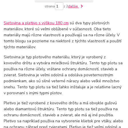
strana
z 2
ďalšie
Sieťovina a pletivo s výškou 180 cm
sú dva typy plotových
materiálov, ktoré sú veľmi obľúbené v súčasnosti. Oba tieto
materiály majú rôzne vlastnosti a používajú sa na rôzne účely. V
tomto blogu sa pozrieme na niektoré z týchto vlastností a použití
týchto materiálov.
Sieťovina je typ plotového materiálu, ktorý je vyrobený z
kovového drôtu a vytvára mriežkovú štruktúru. Tento typ plotu sa
používa na rôzne účely, vrátane ochrany domácností, stavieb a
zvierat. Sieťovina je veľmi odolná a odoláva poveternostným
podmienkam, ako sú silné veterné nárazy alebo veľké množstvo
snehu. Tento typ plotu sa tiež ľahko inštaluje a je relatívne lacný
v porovnaní s inými typmi plotov.
Pletivo je tiež vyrobené z kovového drôtu a má obvykle guľovú
alebo diamantovú štruktúru. Tento typ plotu sa tiež používa na
ochranu domácností, stavieb a zvierat, ale má aj iné použitia.
Pletivo sa napríklad používa na vytvorenie klietok pre vtáky, alebo
na ochranu záhrad pred zvieratami. Pletivo je tiež veľmi odolné a