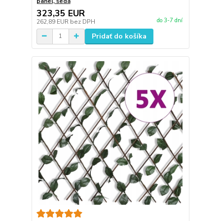
panel, šedá
323,35 EUR
do 3-7 dní
262,89 EUR
bez DPH
Pridať do košíka