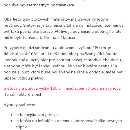
odoláva poveternostným podmienkam.
Oba tieto typy plotových materiálov majú svoje výhody a
nevýhody. Sieťovina je lacnejšia a ľahšia na inštaláciu, ale nemusí
byť taká pevná ako pletivo. Pletivo je pevnejšie a odolnejšie, ale
môže byť drahšie a ťažšie na inštaláciu.
Pri výbere medzi sieťovinou a pletivom s výškou 180 cm, je
dôležité zvážiť účel, pre ktorý bude plot používaný. Ak hľadáte
jednoduchý a lacný plot pre ochranu vašej záhrady alebo domu,
sieťovina môže byť lepšou voľbou. Ak však hľadáte pevnejší a
odolnejší plot, ktorý bude používaný na dlhšie obdobie, môže byť
lepšou voľbou pletivo.
Sieťoviny a pletiva výšky 180 cm majú svoje výhody a nevýhody.
Tu sú niektoré z nich:
Výhody sieťoviny:
Je lacnejšia ako pletivo
Je ľahšia na inštaláciu a nemusí potrebovať toľko pevných
stĺpov