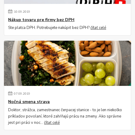
10
.
09
.
2019
Nákup tovaru pre firmy bez DPH
Ste platca DPH. Potrebujete nakúpiť bez DPH?
čítať celé
07
.
09
.
2019
Nočná smena strava
Doktor, strážca, zamestnanec čerpacej stanice - to je len niekoľko
príkladov povolaní, ktoré zahŕňajú prácu na zmeny. Ako správne
jesť pri práci v noc...
čítať celé