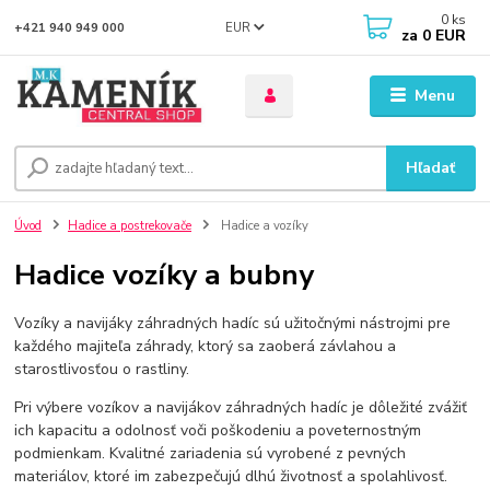
0
ks
EUR
+421 940 949 000
za
0 EUR
Menu
Hľadať
Úvod
Hadice a postrekovače
Hadice a vozíky
Hadice vozíky a bubny
Vozíky a navijáky záhradných hadíc sú užitočnými nástrojmi pre
každého majiteľa záhrady, ktorý sa zaoberá závlahou a
starostlivosťou o rastliny.
Pri výbere vozíkov a navijákov záhradných hadíc je dôležité zvážiť
ich kapacitu a odolnosť voči poškodeniu a poveternostným
podmienkam. Kvalitné zariadenia sú vyrobené z pevných
materiálov, ktoré im zabezpečujú dlhú životnosť a spolahlivosť.