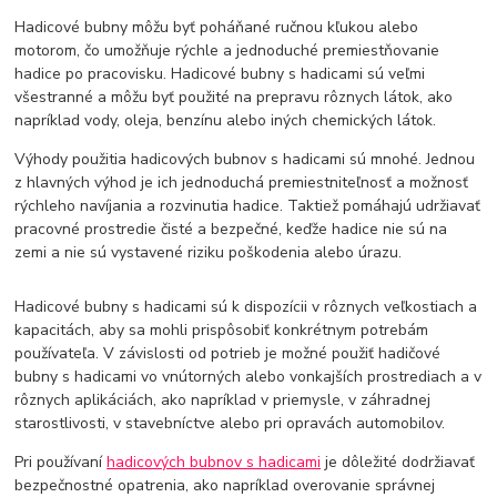
Hadicové bubny môžu byť poháňané ručnou kľukou alebo
motorom, čo umožňuje rýchle a jednoduché premiestňovanie
hadice po pracovisku. Hadicové bubny s hadicami sú veľmi
všestranné a môžu byť použité na prepravu rôznych látok, ako
napríklad vody, oleja, benzínu alebo iných chemických látok.
Výhody použitia hadicových bubnov s hadicami sú mnohé. Jednou
z hlavných výhod je ich jednoduchá premiestniteľnosť a možnosť
rýchleho navíjania a rozvinutia hadice. Taktiež pomáhajú udržiavať
pracovné prostredie čisté a bezpečné, keďže hadice nie sú na
zemi a nie sú vystavené riziku poškodenia alebo úrazu.
Hadicové bubny s hadicami sú k dispozícii v rôznych veľkostiach a
kapacitách, aby sa mohli prispôsobiť konkrétnym potrebám
používateľa. V závislosti od potrieb je možné použiť hadičové
bubny s hadicami vo vnútorných alebo vonkajších prostrediach a v
rôznych aplikáciách, ako napríklad v priemysle, v záhradnej
starostlivosti, v stavebníctve alebo pri opravách automobilov.
Pri používaní
hadicových bubnov s hadicami
je dôležité dodržiavať
bezpečnostné opatrenia, ako napríklad overovanie správnej