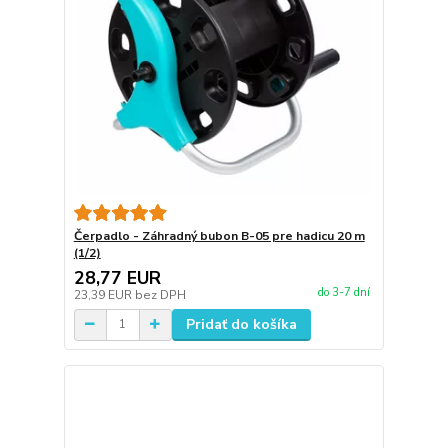
Čerpadlo - Záhradný bubon B-05 pre hadicu 20 m
(1/2)
28,77 EUR
do 3-7 dní
23,39 EUR
bez DPH
Pridať do košíka