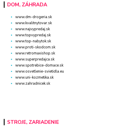
DOM, ZÁHRADA
www.dm-drogeria.sk
www.kvalitnytovar.sk
www.najvypredaj.sk
www.topvypredaj.sk
www.top-nabytok.sk
www.proti-skodcom.sk
www.retromaxishop.sk
www.superpredajca.sk
www.spotrebice-domace.sk
www.osvetlenie-svietidla.eu
www.uni-kozmetika.sk
www.zahradnicek.sk
STROJE, ZARIADENIE