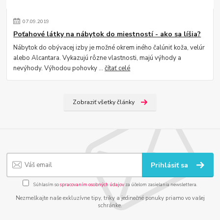
07
.
09
.
2019
Poťahové látky na nábytok do miestností - ako sa líšia?
Nábytok do obývacej izby je možné okrem iného čalúniť koža, velúr
alebo Alcantara. Vykazujú rôzne vlastnosti, majú výhody a
nevýhody. Výhodou pohovky ...
čítať celé
Zobraziť všetky články
Prihlásiť sa
Súhlasím so
spracovaním osobných údajov
za účelom zasielania newslettera.
Nezmeškajte naše exkluzívne tipy, triky a jedinečné ponuky priamo vo vašej
schránke.