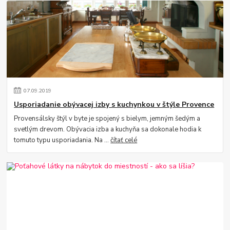
07
.
09
.
2019
Usporiadanie obývacej izby s kuchynkou v štýle Provence
Provensálsky štýl v byte je spojený s bielym, jemným šedým a
svetlým drevom. Obývacia izba a kuchyňa sa dokonale hodia k
tomuto typu usporiadania. Na ...
čítať celé