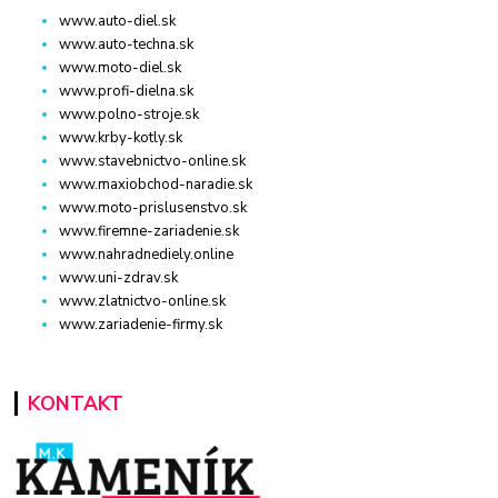
www.auto-diel.sk
www.auto-techna.sk
www.moto-diel.sk
www.profi-dielna.sk
www.polno-stroje.sk
www.krby-kotly.sk
www.stavebnictvo-online.sk
www.maxiobchod-naradie.sk
www.moto-prislusenstvo.sk
www.firemne-zariadenie.sk
www.nahradnediely.online
www.uni-zdrav.sk
www.zlatnictvo-online.sk
www.zariadenie-firmy.sk
KONTAKT