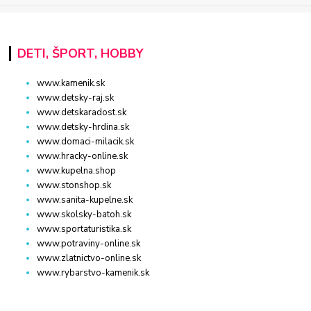
DETI, ŠPORT, HOBBY
www.kamenik.sk
www.detsky-raj.sk
www.detskaradost.sk
www.detsky-hrdina.sk
www.domaci-milacik.sk
www.hracky-online.sk
www.kupelna.shop
www.stonshop.sk
www.sanita-kupelne.sk
www.skolsky-batoh.sk
www.sportaturistika.sk
www.potraviny-online.sk
www.zlatnictvo-online.sk
www.rybarstvo-kamenik.sk