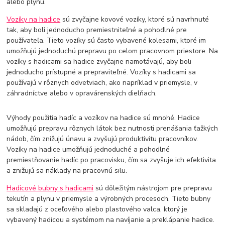
alebo plynu.
Vozíky na hadice
sú zvyčajne kovové vozíky, ktoré sú navrhnuté
tak, aby boli jednoducho premiestniteľné a pohodlné pre
používateľa. Tieto vozíky sú často vybavené kolesami, ktoré im
umožňujú jednoduchú prepravu po celom pracovnom priestore. Na
vozíky s hadicami sa hadice zvyčajne namotávajú, aby boli
jednoducho prístupné a prepraviteľné. Vozíky s hadicami sa
používajú v rôznych odvetviach, ako napríklad v priemysle, v
záhradníctve alebo v opravárenských dielňach.
Výhody použitia hadíc a vozíkov na hadice sú mnohé. Hadice
umožňujú prepravu rôznych látok bez nutnosti prenášania ťažkých
nádob, čím znižujú únavu a zvyšujú produktivitu pracovníkov.
Vozíky na hadice umožňujú jednoduché a pohodlné
premiestňovanie hadíc po pracovisku, čím sa zvyšuje ich efektivita
a znižujú sa náklady na pracovnú silu.
Hadicové bubny s hadicami
sú dôležitým nástrojom pre prepravu
tekutín a plynu v priemysle a výrobných procesoch. Tieto bubny
sa skladajú z oceľového alebo plastového valca, ktorý je
vybavený hadicou a systémom na navíjanie a preklápanie hadice.