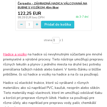
Čerpadlo - ZÁHRADNÁ HADICA VÁLCOVANÁ NA
BUBNE S VOZÍKOM 45m 8bar
122,25 EUR
do 3-7 dní
99,39 EUR
bez DPH
Pridať do košíka
strana
z 1
Hadice a vozíky
na hadice sú nevyhnutnými súčasťami pre mnohé
priemyselné a výrobné procesy. Tieto nástroje umožňujú prepravu
rôznych tekutín a plynov z jedného miesta na druhé bez potreby
prenášania ťažkých nádob alebo balení. V tomto článku si bližšie
priblížime, čo sú hadice a vozíky na hadice a na čo sa používajú.
Hadice sú elastické trubice, ktoré sú vyrábané z rôznych
materiálov, ako sú napríklad PVC, kaučuk, neoprén alebo silikón.
Tieto materiály majú vlastnosti, ktoré im umožňujú odolávať tlaku
a korózii pri preprave rôznych látok. Hadice sa používajú pre
rôzne účely, ako napríklad pre prepravu vody, palív, chemikálií