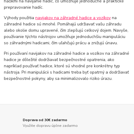
háčikmi na navíjanie hadíc, čo umožňuje jednoduché a praktické
prepravovanie hadíc.
Výhody použitia
navijakov na záhradné hadice a vozíkov
na
záhradné hadice sú mnohé. Pomáhajú udržiavať vašu záhradu
alebo okolie domu upravené, čím zlepšujú celkový dojem. Navyše,
používanie týchto nástrojov umožňuje jednoduchšiu manipuláciu
so záhradnými hadicami, čím uľahčujú prácu a znižujú únavu.
Pri používaní navijakov na záhradné hadice a vozíkov na záhradné
hadice je dôležité dodržiavať bezpečnostné opatrenia, ako
napríklad používať hadice, ktoré sú vhodné pre konkrétny typ
nástroja. Pri manipulácii s hadicami treba byť opatrný a dodržiavať
bezpečnostné pokyny, aby sa minimalizovalo riziko úrazu.
Doprava od 30€ zadarmo
Využite dopravu úplne zadarmo