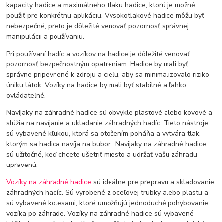
kapacity hadice a maximálneho tlaku hadice, ktorú je možné
použiť pre konkrétnu aplikáciu. Vysokotlakové hadice môžu byť
nebezpečné, preto je dôležité venovať pozornosť správnej
manipulácii a používaniu.
Pri používaní hadíc a vozíkov na hadice je dôležité venovať
pozornosť bezpečnostným opatreniam. Hadice by mali byť
správne pripevnené k zdroju a cieľu, aby sa minimalizovalo riziko
úniku látok. Vozíky na hadice by mali byť stabilné a ľahko
ovládateľné.
Navijaky na záhradné hadice sú obvykle plastové alebo kovové a
slúžia na navíjanie a ukladanie záhradných hadíc. Tieto nástroje
sú vybavené kľukou, ktorá sa otočením poháňa a vytvára tlak,
ktorým sa hadica navíja na bubon. Navijaky na záhradné hadice
sú užitočné, keď chcete ušetriť miesto a udržať vašu záhradu
upravenú.
Vozíky na záhradné hadice
sú ideálne pre prepravu a skladovanie
záhradných hadíc. Sú vyrobené z oceľovej trubky alebo plastu a
sú vybavené kolesami, ktoré umožňujú jednoduché pohybovanie
vozíka po záhrade. Vozíky na záhradné hadice sú vybavené