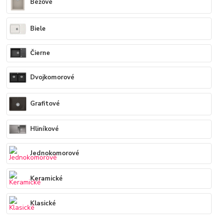
Béžové
Biele
Čierne
Dvojkomorové
Grafitové
Hliníkové
Jednokomorové
Keramické
Klasické