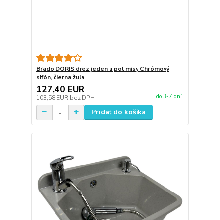
Brado DORIS drez jeden a pol misy Chrómový
sifón, čierna žula
127,40 EUR
do 3-7 dní
103,58 EUR
bez DPH
Pridať do košíka