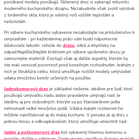
ponúkané modely ponúkajú. Sklenený drez si vyberajú milovníci
moderného kuchynského dizajnu. Nezabudnite však zvoliť výrobok
z tvrdeného skla, ktorý je odolný voči vyšším teplotám a
nečistotám.
Pri výbere kuchynského vybavenia nezabúdajte na príslušenstvo k
umývadlám - pri každodennej práci vám budú nápomocné
dávkovače tekutín, rohože do
drezu
, sitká a mlynčeky na
odpad.Najdôležitejším kritériom pri výbere správneho drezu je
samozrejme materiál. Existujú však aj ďalšie aspekty, ktorým by
ste mali venovať pozornosť pred konečným rozhodnutím. Jedným z
nich je štruktúra celku, ktorá umožňuje rozlíšiť modely umývadiel
vďaka množstvu komôr určených na použitie.
Jednokomorový drez
je základné riešenie, ideálne pre ľudí, ktorí
používajú umývačku riadu alebo pravidelne umývajú riad. Je
ideálny aj pre slobodných, ktorým sa po štandardnom jedle
nehromadí veľké množstvo jedál. Vďaka malým rozmerom ho
môžete nainštalovať aj do malej kuchyne. V ponuke je aj drez s
jednou misou a odkvapkávačom, ktorý umožňuje umiestniť riad.
Jeden a polkomorový drez
bol vybavený hlavnou komorou a
menším, ďalším s odtokom. Tento model umožňuje čistenie malých