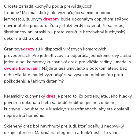
Chcete zariadiť kuchyňu podľa prevládajúcich
trendov? Minimalistický, ale vyznačujúci sa mimoriadnou
jemnosťou, žulovým
drezom
, bude dokonalým doplnkom štýlovo
navrhnutého priestoru. Žula je taký tvrdý materiál, že sa nebojí
škrabancov ani prasklín - preto zaručuje bezchybný kuchynský
dekor na dlhú dobu.
Granitové
drezy
sú k dispozícii v rôznych komorových
prevedeniach. Pre jednotlivcov sa odporúča jednokomorový alebo
jeden a pol komorový kuchynský drez, pre väčšie rodiny - model s
dvoma komorami
. Nájdete tiež umývadlo s odtokom alebo bez
neho.Hľadáte model vyznačujúci sa vysokou odolnosťou proti
poškodeniu a ľahkým čistením?
Keramický kuchynský
drez
je preto to, čo potrebujete. Jeho hladký
povrch a dokonalá biela sa budú hodiť do jemne zdobenej
kuchyne - použite ho v klasických aranžmánoch, aby ste dosiahli
nepretržitú harmóniu.
Sklenený drez bol navrhnutý pre ľudí, ktorí oceňujú neobvyklý
dizajn interiéru. Maximálna elegancia a funkčnosť - to vám