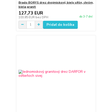
Brado BORYS drez dvojmiskový, biely sifón, chróm,
biela granit
127,73 EUR
do 3-7 dní
103,85 EUR
bez DPH
Pridať do košíka