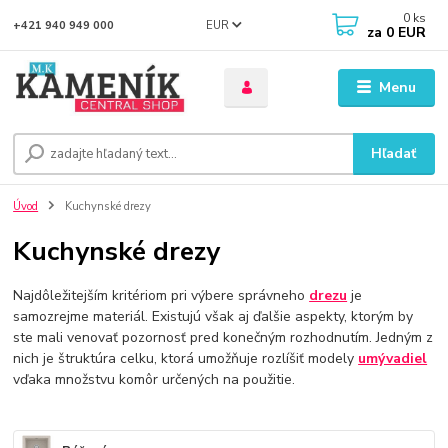
0
ks
EUR
+421 940 949 000
za
0 EUR
Menu
Hľadať
Úvod
Kuchynské drezy
Kuchynské drezy
Najdôležitejším kritériom pri výbere správneho
drezu
je
samozrejme materiál. Existujú však aj ďalšie aspekty, ktorým by
ste mali venovať pozornosť pred konečným rozhodnutím. Jedným z
nich je štruktúra celku, ktorá umožňuje rozlíšiť modely
umývadiel
vďaka množstvu komôr určených na použitie.