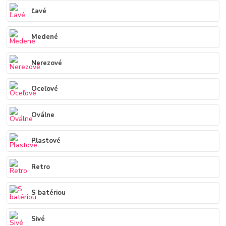
Ľavé
Medené
Nerezové
Oceľové
Oválne
Plastové
Retro
S batériou
Sivé