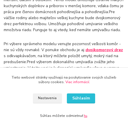
kuchynských doplnkov a príborov v menšej komore, vďaka čomu je
práca pre členov domácnosti pohodlnejšia a pohodlnejšia.Pre
väčšie rodiny alebo majiteľov veľkej kuchyne bude dvojkomorový
drez perfektnou voľbou. Umožňuje pohodlné umývanie veľkého
množstva riadu. Funguje to aj vtedy, keď nemáte umývačku riadu.
Pri výbere správneho modelu venujte pozornosť veľkosti komôr -
nie sú vždy rovnaké. V ponuke obchodu je aj
dvojkomorový drez
s odkvapkávačom, na ktorý môžete položiť umytý, mokrý riad na
predsušenie.Pred výberom dokonalého umývadla zvážte jeho
umiestnenie. V tejto veci je k dispozícii umývadlo vľavo a vpravo,
ako aj otočné umývadlo, ktorého umiestnenie si môžete zvoliť
Tieto webové stránky využívajú na poskytovanie svojich služieb
sami. Zaujímavým riešením pre malú kuchyňu je rohový drez, ktorý
súbory cookies.
Viac informácií
.
by mal byť inštalovaný v rohovej skrinke.
Zvážte tiež to, ako je zariadenie namontované. V ponuke nášho
Súhlasím
Nastavenia
obchodu nájdete vstavané umývadlo, ktoré by malo byť
umiestnené v doske, ako aj model, ktorý je možné použiť na každú
skrinku. Môžete sa rozhodnúť pre závesné umývadlo. Mal by byť
Súhlas môžete odmietnuť
tu
.
inštalovaný na doske zo spodnej strany. Podpultový drez je
vynikajúcou voľbou pre modernú, minimalistickú a avantgardnú